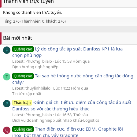
Thành viên trực tuyến
Không có thành viên trực tuyến.
Tổng: 276 (Thành viên: 0, khách: 276)
Bài mới nhất
Lý do công tắc áp suất Danfoss KP1 là lựa
Quảng cáo
P
chọn phù hợp
Latest: Phương_bilalo
Lúc 15:58 Hôm qua
Định hướng nghề nghiệp
Tại sao hệ thống nước nóng cần công tắc dòng
Quảng cáo
T
chảy?
Latest: thuylinhbilalo
Lúc 14:22 Hôm qua
Tin tức cập nhật
Đánh giá chi tiết ưu điểm của Công tắc áp suất
Thảo luận
P
Danfoss so với các thương hiệu khác
Latest: Phương_bilalo
Lúc 16:58, Thứ sáu
Dịch vụ doanh nghiệp xuất nhập khẩu-Logistics
Than điện cực, điện cực EDM, Graphite lõi
Quảng cáo
Q
inox, bột than chì, vảy Graphite