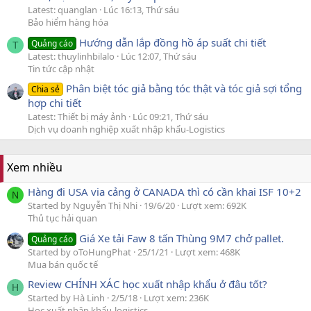
Latest: quanglan
Lúc 16:13, Thứ sáu
Bảo hiểm hàng hóa
Hướng dẫn lắp đồng hồ áp suất chi tiết
Quảng cáo
T
Latest: thuylinhbilalo
Lúc 12:07, Thứ sáu
Tin tức cập nhật
Phân biệt tóc giả bằng tóc thật và tóc giả sợi tổng
Chia sẻ
hợp chi tiết
Latest: Thiết bị máy ảnh
Lúc 09:21, Thứ sáu
Dịch vụ doanh nghiệp xuất nhập khẩu-Logistics
Xem nhiều
Hàng đi USA via cảng ở CANADA thì có cần khai ISF 10+2
N
Started by Nguyễn Thị Nhi
19/6/20
Lượt xem: 692K
Thủ tục hải quan
Giá Xe tải Faw 8 tấn Thùng 9M7 chở pallet.
Quảng cáo
Started by oToHungPhat
25/1/21
Lượt xem: 468K
Mua bán quốc tế
Review CHÍNH XÁC học xuất nhập khẩu ở đâu tốt?
H
Started by Hà Linh
2/5/18
Lượt xem: 236K
Học xuất nhập khẩu-logistics