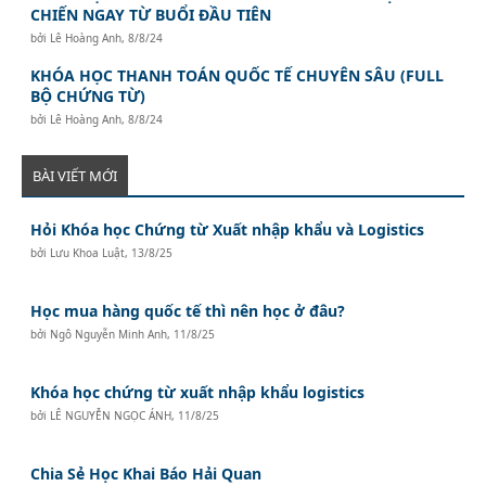
CHIẾN NGAY TỪ BUỔI ĐẦU TIÊN
bởi
Lê Hoàng Anh
,
8/8/24
KHÓA HỌC THANH TOÁN QUỐC TẾ CHUYÊN SÂU (FULL
BỘ CHỨNG TỪ)
bởi
Lê Hoàng Anh
,
8/8/24
BÀI VIẾT MỚI
Hỏi Khóa học Chứng từ Xuất nhập khẩu và Logistics
bởi
Lưu Khoa Luật
,
13/8/25
Học mua hàng quốc tế thì nên học ở đâu?
bởi
Ngô Nguyễn Minh Anh
,
11/8/25
Khóa học chứng từ xuất nhập khẩu logistics
bởi
LÊ NGUYỄN NGỌC ÁNH
,
11/8/25
Chia Sẻ Học Khai Báo Hải Quan