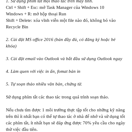
1. Sử dụng phím tắt mọi thao tác trên máy tính.
Ctrl + Shift + Esc: mở Task Manager của Windows 10
Windows + R: mở hộp thoại Run
Shift + Delete: xóa vĩnh viễn một file nào đó, không bỏ vào
Recycle Bin
2. Cài đặt MS office 2016 (bản đầy đủ, có đăng ký hoặc bẻ
khóa)
3. Cài đặt email vào Outlook và bắt đầu sử dụng Outlook ngay
4. Làm quen với việc in ấn, fomat bản in
5. Tự soạn thảo nhiều văn bản, chứng từ.
Sử dụng phím tắt các thao tác trong quá trình soạn thảo.
Nếu chưa tìm được 1 môi trường thực tập tốt cho những kỹ năng
trên thì ít nhất bạn có thể tự thao tác ở nhà để nhớ và sử dụng tốt
các phím tắt, ít nhất bạn sẽ đáp ứng được 70% yêu cầu cho ngày
thử việc đầu tiên.