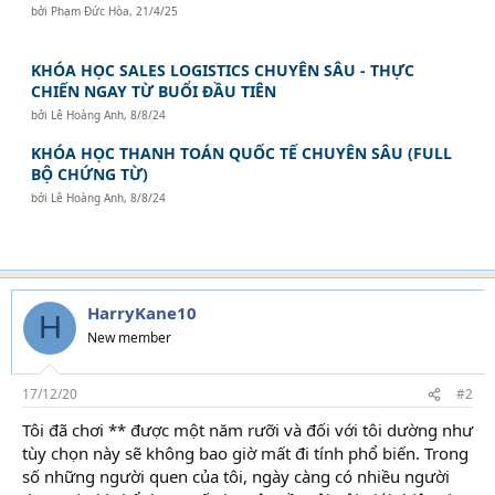
bởi
Phạm Đức Hòa
,
21/4/25
KHÓA HỌC SALES LOGISTICS CHUYÊN SÂU - THỰC
CHIẾN NGAY TỪ BUỔI ĐẦU TIÊN
bởi
Lê Hoàng Anh
,
8/8/24
KHÓA HỌC THANH TOÁN QUỐC TẾ CHUYÊN SÂU (FULL
BỘ CHỨNG TỪ)
bởi
Lê Hoàng Anh
,
8/8/24
HarryKane10
H
New member
17/12/20
#2
Tôi đã chơi ** được một năm rưỡi và đối với tôi dường như
tùy chọn này sẽ không bao giờ mất đi tính phổ biến. Trong
số những người quen của tôi, ngày càng có nhiều người