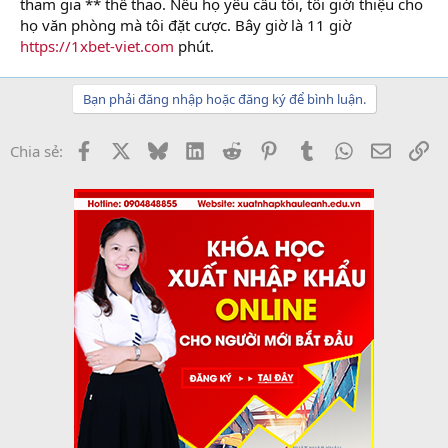
tham gia ** thể thao. Nếu họ yêu cầu tôi, tôi giới thiệu cho
họ văn phòng mà tôi đặt cược. Bây giờ là 11 giờ
https://1xbet-viet.com
phút.
Bạn phải đăng nhập hoặc đăng ký để bình luận.
Facebook
X
Bluesky
LinkedIn
Reddit
Pinterest
Tumblr
WhatsApp
Email
Li
Chia sẻ: