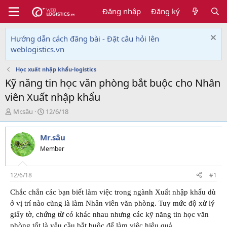
Đăng nhập
Đăng ký
Hướng dẫn cách đăng bài - Đặt câu hỏi lên
weblogistics.vn
Học xuất nhập khẩu-logistics
Kỹ năng tin học văn phòng bắt buộc cho Nhân
viên Xuất nhập khẩu
T
N
Mr.sâu
12/6/18
h
g
r
à
Mr.sâu
e
y
a
g
Member
d
ử
s
i
t
12/6/18
#1
a
Chắc chắn các bạn biết làm việc trong ngành Xuất nhập khẩu dù
r
t
ở vị trí nào cũng là làm Nhân viên văn phòng. Tuy mức độ xử lý
e
giấy tờ, chứng từ có khác nhau nhưng các kỹ năng tin học văn
r
phòng tốt là yêu cầu bắt buộc để làm việc hiệu quả.