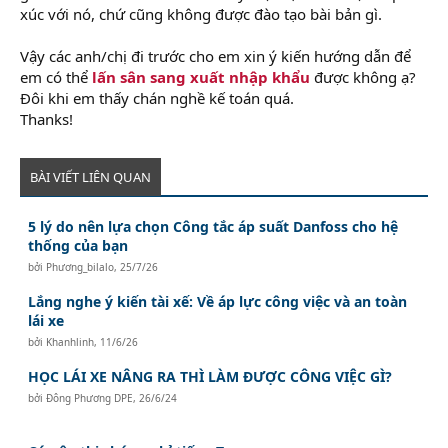
xúc với nó, chứ cũng không được đào tạo bài bản gì.
Vậy các anh/chị đi trước cho em xin ý kiến hướng dẫn để
em có thể
lấn sân sang xuất nhập khẩu
được không ạ?
Đôi khi em thấy chán nghề kế toán quá.
Thanks!
BÀI VIẾT LIÊN QUAN
5 lý do nên lựa chọn Công tắc áp suất Danfoss cho hệ
thống của bạn
bởi
Phương_bilalo
,
25/7/26
Lắng nghe ý kiến tài xế: Về áp lực công việc và an toàn
lái xe
bởi
Khanhlinh
,
11/6/26
HỌC LÁI XE NÂNG RA THÌ LÀM ĐƯỢC CÔNG VIỆC GÌ?
bởi
Đông Phương DPE
,
26/6/24