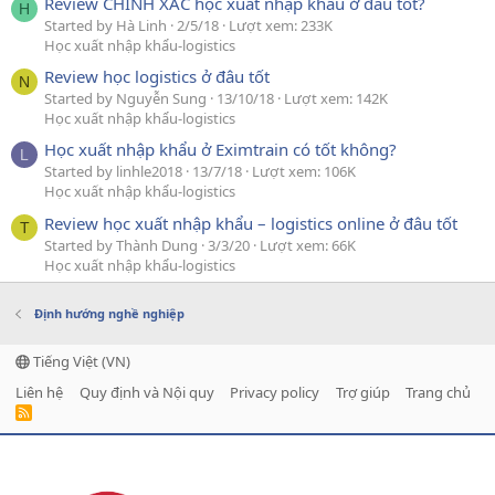
Review CHÍNH XÁC học xuất nhập khẩu ở đâu tốt?
H
Started by Hà Linh
2/5/18
Lượt xem: 233K
Học xuất nhập khẩu-logistics
Review học logistics ở đâu tốt
N
Started by Nguyễn Sung
13/10/18
Lượt xem: 142K
Học xuất nhập khẩu-logistics
Học xuất nhập khẩu ở Eximtrain có tốt không?
L
Started by linhle2018
13/7/18
Lượt xem: 106K
Học xuất nhập khẩu-logistics
Review học xuất nhập khẩu – logistics online ở đâu tốt
T
Started by Thành Dung
3/3/20
Lượt xem: 66K
Học xuất nhập khẩu-logistics
Định hướng nghề nghiệp
Tiếng Việt (VN)
Liên hệ
Quy định và Nội quy
Privacy policy
Trợ giúp
Trang chủ
R
S
S