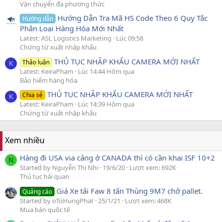
Vận chuyển đa phương thức
Hướng Dẫn Tra Mã HS Code Theo 6 Quy Tắc
Hướng dẫn
Phân Loại Hàng Hóa Mới Nhất
Latest: ASL Logistics Marketing
Lúc 09:58
Chứng từ xuất nhập khẩu
THỦ TỤC NHẬP KHẨU CAMERA MỚI NHẤT
Thảo luận
K
Latest: KeiraPham
Lúc 14:44 Hôm qua
Bảo hiểm hàng hóa
THỦ TỤC NHẬP KHẨU CAMERA MỚI NHẤT
Chia sẻ
K
Latest: KeiraPham
Lúc 14:39 Hôm qua
Chứng từ xuất nhập khẩu
Xem nhiều
Hàng đi USA via cảng ở CANADA thì có cần khai ISF 10+2
N
Started by Nguyễn Thị Nhi
19/6/20
Lượt xem: 692K
Thủ tục hải quan
Giá Xe tải Faw 8 tấn Thùng 9M7 chở pallet.
Quảng cáo
Started by oToHungPhat
25/1/21
Lượt xem: 468K
Mua bán quốc tế