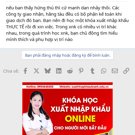
nếu bạn thấy hứng thú thì cứ mạnh dạn nhảy thôi. Các
công ty giao nhận, hãng tàu đều có bộ phận kế toán khi
giao dịch đó bạn. Bạn nên đi học một khóa xuất nhập khẩu
THỰC TẾ rồi đi xin việc. Trong xnk có nhiều vị trí khác
nhau, trong quá trình học xnk, bạn chủ động tìm hiểu
mình thích và phụ hợp vị trí nào
Bạn phải đăng nhập hoặc đăng ký để bình luận.
Facebook
X
Bluesky
LinkedIn
Reddit
Pinterest
Tumblr
WhatsApp
Email
Li
Chia sẻ: