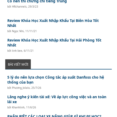
Có nên thi chứng chỉ tiếng Trung
bởi
HRchannels
,
29/3/23
Review Khóa Học Xuất Nhập Khẩu Tại Biên Hòa Tốt
Nhất
bởi
Ngọc Nhi
,
11/11/21
Review Khóa Học Xuất Nhập Khẩu Tại Hải Phòng Tốt
Nhất
bởi
linh bee
,
6/11/21
BÀI VIẾT MỚI
5 lý do nên lựa chọn Công tắc áp suất Danfoss cho hệ
thống của bạn
bởi
Phương_bilalo
,
25/7/26
Lắng nghe ý kiến tài xế: Về áp lực công việc và an toàn
lái xe
bởi
Khanhlinh
,
11/6/26
PHÂN BIỆT CÁC LOẠI XE NÂNG GIÚP GÌ KHI ĐI HỌC?