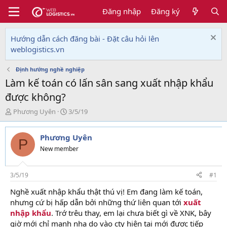
Đăng nhập
Đăng ký
Hướng dẫn cách đăng bài - Đặt câu hỏi lên
weblogistics.vn
Định hướng nghề nghiệp
Làm kế toán có lấn sân sang xuất nhập khẩu
được không?
T
N
Phương Uyên
3/5/19
h
g
r
à
Phương Uyên
e
y
P
a
g
New member
d
ử
s
i
t
3/5/19
#1
a
Nghề xuất nhập khẩu thật thú vị! Em đang làm kế toán,
r
nhưng cứ bị hấp dẫn bởi những thứ liên quan tới
xuất
t
e
nhập khẩu
. Trớ trêu thay, em lại chưa biết gì về XNK, bây
r
giờ mới chỉ manh nha do vào cty hiện tại mới được tiếp