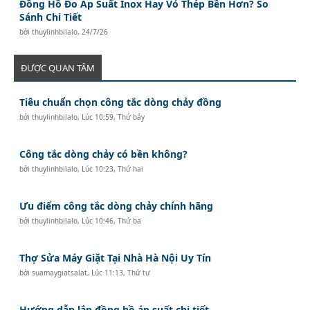
Đồng Hồ Đo Áp Suất Inox Hay Vỏ Thép Bền Hơn? So
Sánh Chi Tiết
bởi
thuylinhbilalo
,
24/7/26
ĐƯỢC QUAN TÂM
Tiêu chuẩn chọn công tắc dòng chảy đồng
bởi
thuylinhbilalo
,
Lúc 10:59, Thứ bảy
Công tắc dòng chảy có bền không?
bởi
thuylinhbilalo
,
Lúc 10:23, Thứ hai
Ưu điểm công tắc dòng chảy chính hãng
bởi
thuylinhbilalo
,
Lúc 10:46, Thứ ba
Thợ Sửa Máy Giặt Tại Nhà Hà Nội Uy Tín
bởi
suamaygiatsalat
,
Lúc 11:13, Thứ tư
Hướng dẫn lắp đồng hồ áp suất chi tiết