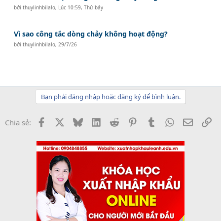
bởi
thuylinhbilalo
,
Lúc 10:59, Thứ bảy
Vì sao công tắc dòng chảy không hoạt động?
bởi
thuylinhbilalo
,
29/7/26
Bạn phải đăng nhập hoặc đăng ký để bình luận.
Facebook
X
Bluesky
LinkedIn
Reddit
Pinterest
Tumblr
WhatsApp
Email
Li
Chia sẻ: