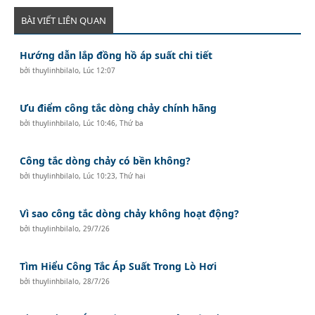
BÀI VIẾT LIÊN QUAN
Hướng dẫn lắp đồng hồ áp suất chi tiết
bởi
thuylinhbilalo
,
Lúc 12:07
Ưu điểm công tắc dòng chảy chính hãng
bởi
thuylinhbilalo
,
Lúc 10:46, Thứ ba
Công tắc dòng chảy có bền không?
bởi
thuylinhbilalo
,
Lúc 10:23, Thứ hai
Vì sao công tắc dòng chảy không hoạt động?
bởi
thuylinhbilalo
,
29/7/26
Tìm Hiểu Công Tắc Áp Suất Trong Lò Hơi
bởi
thuylinhbilalo
,
28/7/26