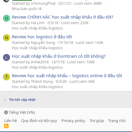
Started by oToHungPhat
25/1/21
Lượt xem: 468K
Mua bán quốc tế
Review CHÍNH XÁC học xuất nhập khẩu ở đâu tốt?
H
Started by Hà Linh
2/5/18
Lượt xem: 233K
Học xuất nhập khẩu-logistics
Review học logistics ở đâu tốt
N
Started by Nguyễn Sung
13/10/18
Lượt xem: 143K
Học xuất nhập khẩu-logistics
Học xuất nhập khẩu ở Eximtrain có tốt không?
L
Started by linhle2018
13/7/18
Lượt xem: 106K
Học xuất nhập khẩu-logistics
Review học xuất nhập khẩu – logistics online ở đâu tốt
T
Started by Thành Dung
3/3/20
Lượt xem: 66K
Học xuất nhập khẩu-logistics
Tin tức cập nhật
Tiếng Việt (VN)
Liên hệ
Quy định và Nội quy
Privacy policy
Trợ giúp
Trang chủ
R
S