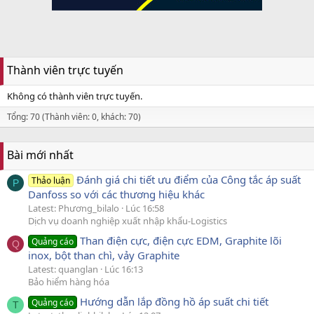
Thành viên trực tuyến
Không có thành viên trực tuyến.
Tổng: 70 (Thành viên: 0, khách: 70)
Bài mới nhất
Đánh giá chi tiết ưu điểm của Công tắc áp suất
Thảo luận
P
Danfoss so với các thương hiệu khác
Latest: Phương_bilalo
Lúc 16:58
Dịch vụ doanh nghiệp xuất nhập khẩu-Logistics
Than điện cực, điện cực EDM, Graphite lõi
Quảng cáo
Q
inox, bột than chì, vảy Graphite
Latest: quanglan
Lúc 16:13
Bảo hiểm hàng hóa
Hướng dẫn lắp đồng hồ áp suất chi tiết
Quảng cáo
T