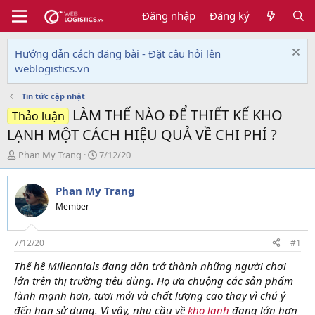
Đăng nhập
Đăng ký
Hướng dẫn cách đăng bài - Đặt câu hỏi lên
weblogistics.vn
Tin tức cập nhật
LÀM THẾ NÀO ĐỂ THIẾT KẾ KHO
Thảo luận
LẠNH MỘT CÁCH HIỆU QUẢ VỀ CHI PHÍ ?
T
N
Phan My Trang
7/12/20
h
g
r
à
Phan My Trang
e
y
a
g
Member
d
ử
s
i
t
7/12/20
#1
a
Thế hệ Millennials đang dần trở thành những người chơi
r
lớn trên thị trường tiêu dùng. Họ ưa chuộng các sản phẩm
t
e
lành mạnh hơn, tươi mới và chất lượng cao thay vì chú ý
r
đến hạn sử dụng. Vì vậy, nhu cầu về
kho lạnh
đang lớn hơn