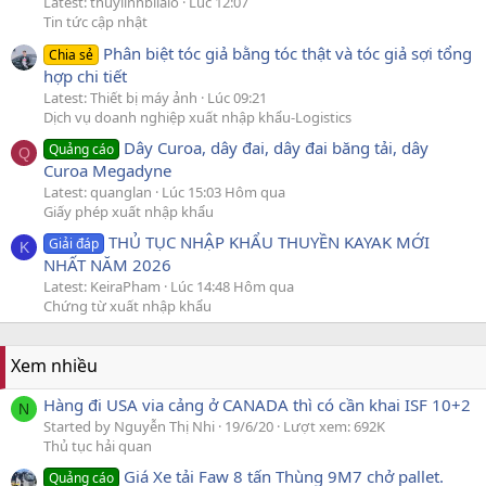
Latest: thuylinhbilalo
Lúc 12:07
Tin tức cập nhật
Phân biệt tóc giả bằng tóc thật và tóc giả sợi tổng
Chia sẻ
hợp chi tiết
Latest: Thiết bị máy ảnh
Lúc 09:21
Dịch vụ doanh nghiệp xuất nhập khẩu-Logistics
Dây Curoa, dây đai, dây đai băng tải, dây
Quảng cáo
Q
Curoa Megadyne
Latest: quanglan
Lúc 15:03 Hôm qua
Giấy phép xuất nhập khẩu
THỦ TỤC NHẬP KHẨU THUYỀN KAYAK MỚI
Giải đáp
K
NHẤT NĂM 2026
Latest: KeiraPham
Lúc 14:48 Hôm qua
Chứng từ xuất nhập khẩu
Xem nhiều
Hàng đi USA via cảng ở CANADA thì có cần khai ISF 10+2
N
Started by Nguyễn Thị Nhi
19/6/20
Lượt xem: 692K
Thủ tục hải quan
Giá Xe tải Faw 8 tấn Thùng 9M7 chở pallet.
Quảng cáo