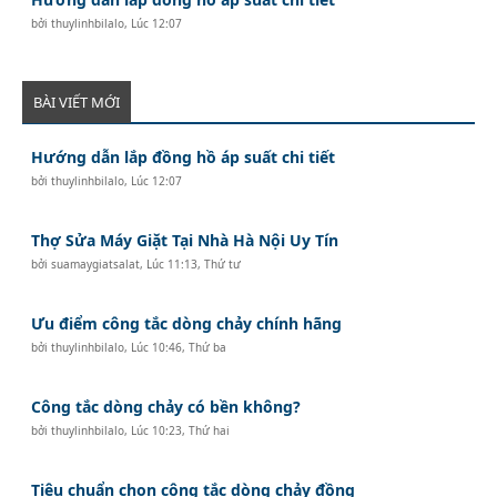
bởi
thuylinhbilalo
,
Lúc 12:07
BÀI VIẾT MỚI
Hướng dẫn lắp đồng hồ áp suất chi tiết
bởi
thuylinhbilalo
,
Lúc 12:07
Thợ Sửa Máy Giặt Tại Nhà Hà Nội Uy Tín
bởi
suamaygiatsalat
,
Lúc 11:13, Thứ tư
Ưu điểm công tắc dòng chảy chính hãng
bởi
thuylinhbilalo
,
Lúc 10:46, Thứ ba
Công tắc dòng chảy có bền không?
bởi
thuylinhbilalo
,
Lúc 10:23, Thứ hai
Tiêu chuẩn chọn công tắc dòng chảy đồng