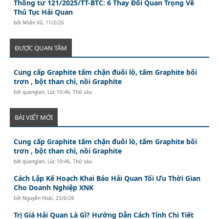
Thông tư 121/2025/TT-BTC: 6 Thay Đổi Quan Trọng Về
Thủ Tục Hải Quan
bởi
Nhân Vũ
,
11/2/26
ĐƯỢC QUAN TÂM
Cung cấp Graphite tấm chặn đuôi lò, tấm Graphite bôi
trơn , bột than chì, nồi Graphite
bởi
quanglan
,
Lúc 10:46, Thứ sáu
BÀI VIẾT MỚI
Cung cấp Graphite tấm chặn đuôi lò, tấm Graphite bôi
trơn , bột than chì, nồi Graphite
bởi
quanglan
,
Lúc 10:46, Thứ sáu
Cách Lập Kế Hoạch Khai Báo Hải Quan Tối Ưu Thời Gian
Cho Doanh Nghiệp XNK
bởi
Nguyễn Hoài
,
23/6/26
Trị Giá Hải Quan Là Gì? Hướng Dẫn Cách Tính Chi Tiết