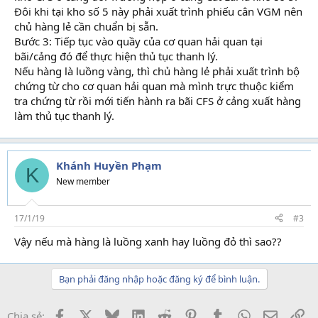
Đôi khi tại kho số 5 này phải xuất trình phiếu cân VGM nên
chủ hàng lẻ cần chuẩn bị sẵn.
Bước 3: Tiếp tục vào quầy của cơ quan hải quan tại
bãi/cảng đó để thực hiện thủ tục thanh lý.
Nếu hàng là luồng vàng, thì chủ hàng lẻ phải xuất trình bộ
chứng từ cho cơ quan hải quan mà mình trực thuộc kiểm
tra chứng từ rồi mới tiến hành ra bãi CFS ở cảng xuất hàng
làm thủ tục thanh lý.
Khánh Huyền Phạm
K
New member
17/1/19
#3
Vậy nếu mà hàng là luồng xanh hay luồng đỏ thì sao??
Bạn phải đăng nhập hoặc đăng ký để bình luận.
Facebook
X
Bluesky
LinkedIn
Reddit
Pinterest
Tumblr
WhatsApp
Email
Li
Chia sẻ: