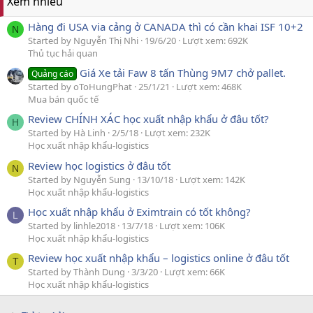
Xem nhiều
Hàng đi USA via cảng ở CANADA thì có cần khai ISF 10+2
N
Started by Nguyễn Thị Nhi
19/6/20
Lượt xem: 692K
Thủ tục hải quan
Giá Xe tải Faw 8 tấn Thùng 9M7 chở pallet.
Quảng cáo
Started by oToHungPhat
25/1/21
Lượt xem: 468K
Mua bán quốc tế
Review CHÍNH XÁC học xuất nhập khẩu ở đâu tốt?
H
Started by Hà Linh
2/5/18
Lượt xem: 232K
Học xuất nhập khẩu-logistics
Review học logistics ở đâu tốt
N
Started by Nguyễn Sung
13/10/18
Lượt xem: 142K
Học xuất nhập khẩu-logistics
Học xuất nhập khẩu ở Eximtrain có tốt không?
L
Started by linhle2018
13/7/18
Lượt xem: 106K
Học xuất nhập khẩu-logistics
Review học xuất nhập khẩu – logistics online ở đâu tốt
T
Started by Thành Dung
3/3/20
Lượt xem: 66K
Học xuất nhập khẩu-logistics