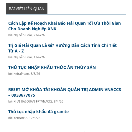
BÀI VIẾT LIÊN QUAN
Cách Lập Kế Hoạch Khai Báo Hải Quan Tối Ưu Thời Gian
Cho Doanh Nghiệp XNK
bởi
Nguyễn Hoài
,
23/6/26
Trị Giá Hải Quan Là Gì? Hướng Dẫn Cách Tính Chi Tiết
Từ A - Z
bởi
Nguyễn Hoài
,
11/6/26
THỦ TỤC NHẬP KHẨU THỨC ĂN THỦY SẢN
bởi
KeiraPham
,
6/6/26
RESET MỞ KHÓA TÀI KHOẢN QUẢN TRỊ ADMIN VNACCS
– 0933677075
bởi
KHAI HAI QUAN FPT.VNACCS
,
8/4/26
Thủ tục nhập khẩu đá granite
bởi
YenNhi38
,
17/3/26