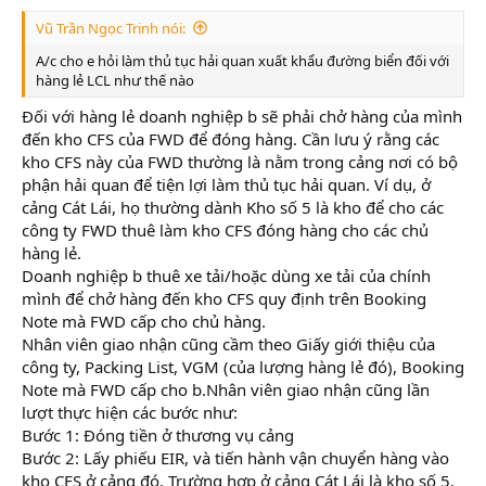
Vũ Trần Ngọc Trinh nói:
A/c cho e hỏi làm thủ tục hải quan xuất khẩu đường biển đối với
hàng lẻ LCL như thế nào
Đối với hàng lẻ doanh nghiệp b sẽ phải chở hàng của mình
đến kho CFS của FWD để đóng hàng. Cần lưu ý rằng các
kho CFS này của FWD thường là nằm trong cảng nơi có bộ
phận hải quan để tiện lợi làm thủ tục hải quan. Ví dụ, ở
cảng Cát Lái, họ thường dành Kho số 5 là kho để cho các
công ty FWD thuê làm kho CFS đóng hàng cho các chủ
hàng lẻ.
Doanh nghiệp b thuê xe tải/hoặc dùng xe tải của chính
mình để chở hàng đến kho CFS quy định trên Booking
Note mà FWD cấp cho chủ hàng.
Nhân viên giao nhận cũng cầm theo Giấy giới thiệu của
công ty, Packing List, VGM (của lượng hàng lẻ đó), Booking
Note mà FWD cấp cho b.Nhân viên giao nhận cũng lần
lượt thực hiện các bước như:
Bước 1: Đóng tiền ở thương vụ cảng
Bước 2: Lấy phiếu EIR, và tiến hành vận chuyển hàng vào
kho CFS ở cảng đó. Trường hợp ở cảng Cát Lái là kho số 5.