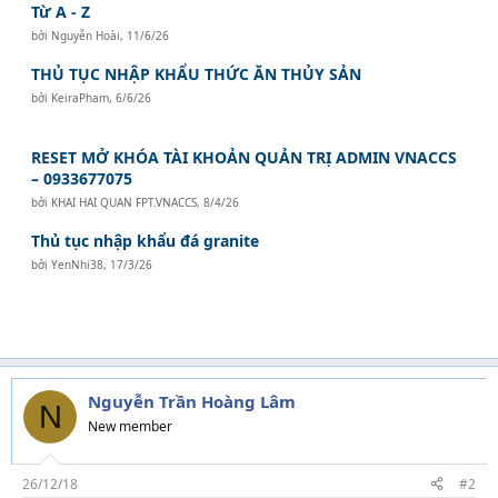
Từ A - Z
bởi
Nguyễn Hoài
,
11/6/26
THỦ TỤC NHẬP KHẨU THỨC ĂN THỦY SẢN
bởi
KeiraPham
,
6/6/26
RESET MỞ KHÓA TÀI KHOẢN QUẢN TRỊ ADMIN VNACCS
– 0933677075
bởi
KHAI HAI QUAN FPT.VNACCS
,
8/4/26
Thủ tục nhập khẩu đá granite
bởi
YenNhi38
,
17/3/26
Nguyễn Trần Hoàng Lâm
N
New member
26/12/18
#2