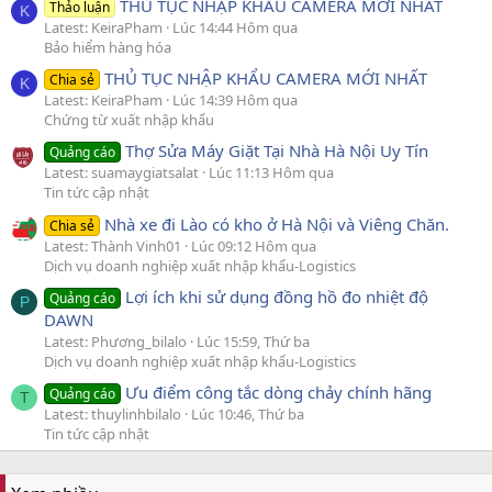
THỦ TỤC NHẬP KHẨU CAMERA MỚI NHẤT
Thảo luận
K
Latest: KeiraPham
Lúc 14:44 Hôm qua
Bảo hiểm hàng hóa
THỦ TỤC NHẬP KHẨU CAMERA MỚI NHẤT
Chia sẻ
K
Latest: KeiraPham
Lúc 14:39 Hôm qua
Chứng từ xuất nhập khẩu
Thợ Sửa Máy Giặt Tại Nhà Hà Nội Uy Tín
Quảng cáo
Latest: suamaygiatsalat
Lúc 11:13 Hôm qua
Tin tức cập nhật
Nhà xe đi Lào có kho ở Hà Nội và Viêng Chăn.
Chia sẻ
Latest: Thành Vinh01
Lúc 09:12 Hôm qua
Dịch vụ doanh nghiệp xuất nhập khẩu-Logistics
Lợi ích khi sử dụng đồng hồ đo nhiệt độ
Quảng cáo
P
DAWN
Latest: Phương_bilalo
Lúc 15:59, Thứ ba
Dịch vụ doanh nghiệp xuất nhập khẩu-Logistics
Ưu điểm công tắc dòng chảy chính hãng
Quảng cáo
T
Latest: thuylinhbilalo
Lúc 10:46, Thứ ba
Tin tức cập nhật