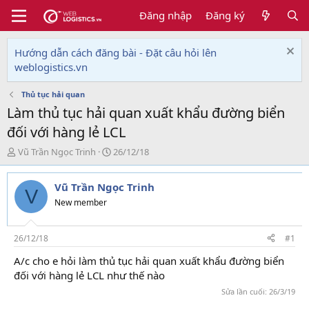
Đăng nhập
Đăng ký
Hướng dẫn cách đăng bài - Đặt câu hỏi lên
weblogistics.vn
Thủ tục hải quan
Làm thủ tục hải quan xuất khẩu đường biển
đối với hàng lẻ LCL
T
N
Vũ Trần Ngọc Trinh
26/12/18
h
g
r
à
Vũ Trần Ngọc Trinh
e
y
V
a
g
New member
d
ử
s
i
t
26/12/18
#1
a
A/c cho e hỏi làm thủ tục hải quan xuất khẩu đường biển
r
đối với hàng lẻ LCL như thế nào
học xuất nhập khẩu
t
e
Sửa lần cuối:
26/3/19
r