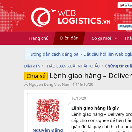
Diễn đàn
Trang chủ
Có gì mới
Thà
Hướng dẫn cách đăng bài - Đặt câu hỏi lên weblogis
Diễn đàn
THẢO LUẬN XUẤT NHẬP KHẨU
Chứng từ xuấ
Lệnh giao hàng – Deliver
Chia sẻ
T
N
Nguyên Đăng Việt Nam
16/10/20
h
g
r
à
16/10/20
e
y
a
g
Lệnh giao hàng là gì?
d
ử
Lệnh giao hàng – Delivery ord
s
i
cấp cho consignee để tiến hà
t
giản đó là giấy chỉ thị cho n
a
Nguyên Đăng
r