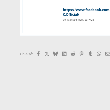
https://www.facebook.com
C.Official/
bởi
Mariasgilbert
,
23/7/26
Facebook
X
Bluesky
LinkedIn
Reddit
Pinterest
Tumblr
What
Chia sẻ: