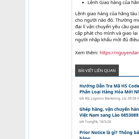
Lệnh Giao hàng của hãn
Lệnh giao hàng của hãng tàu 
cho người nào đó. Thường mối
đại lí vận chuyển yêu cầu gia
cấp phát cho mình và giao lạ
người nhập khẩu mới đủ điều
Xem thêm:
https://nguyendan
BÀI VIẾT LIÊN QUAN
Hướng Dẫn Tra Mã HS Code
Phân Loại Hàng Hóa Mới N
bởi
ASL Logistics Marketing
,
Lúc 09:58 
Ghép hàng, vận chuyển hàn
Việt Nam sang Lào 0853089
bởi
TrungPA
,
18/5/26
Prior Notice là gì? Thông b
hàng