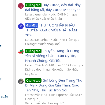
Dây Curoa, dây đai, dây
Quảng cáo
Q
đai băng tải, dây Curoa Megadyne
Latest: quanglan
Lúc 15:03 Hôm qua
Giấy phép xuất nhập khẩu
THỦ TỤC NHẬP KHẨU
Giải đáp
K
THUYỀN KAYAK MỚI NHẤT NĂM
2026
Latest: KeiraPham
Lúc 14:48 Hôm qua
Chứng từ xuất nhập khẩu
c
Chuyển Hàng Từ Hưng
Quảng cáo
Yên Đi Viêng Chăn – Lào Uy Tín,
Nhanh Chóng, Giá Tốt
Latest: Thành Vinh01
Lúc 14:19 Hôm qua
Dịch vụ doanh nghiệp xuất nhập khẩu-
Logistics
c
Gửi Lồng Đèn Trung Thu
Quảng cáo
Đi Mỹ – Đóng Gói Cẩn Thận, Giao
Tận Nhà, Thủ Tục Trọn Gói
Latest: Văn Nhã _LHP Express
Lúc 10:49
 xuất
Hôm qua
Vận chuyển đa phương thức