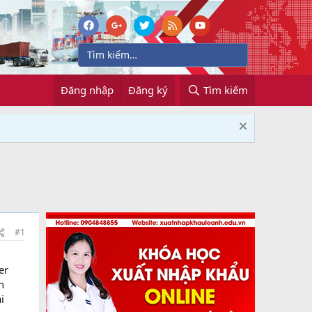
Đăng nhập
Đăng ký
Tìm kiếm
#1
er
n
i