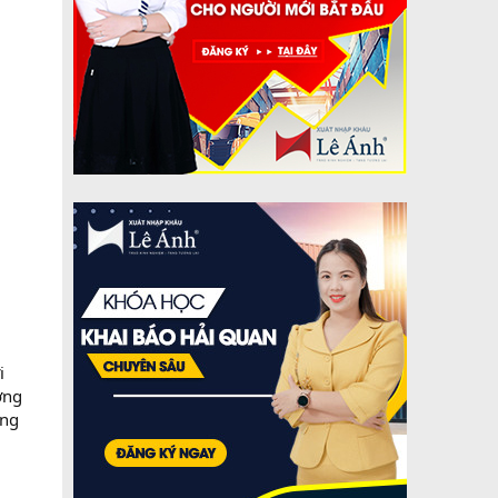
i
ờng
àng