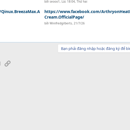
bởi
seooo1
,
Lúc 18:04, Thứ hai
/Qinux.BreezaMax.A
https://www.facebook.com/ArthryonHeatR
Cream.OfficialPage/
bởi
Winifredgilberts
,
21/7/26
Bạn phải đăng nhập hoặc đăng ký để bì
sApp
Email
Link