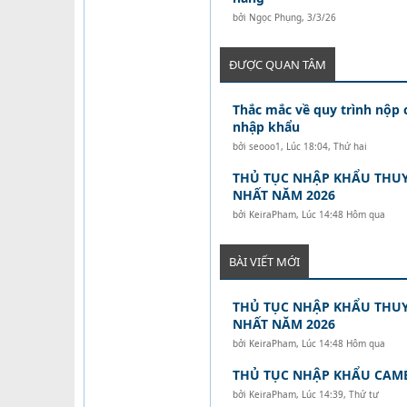
bởi
Ngọc Phụng
,
3/3/26
ĐƯỢC QUAN TÂM
Thắc mắc về quy trình nộp
nhập khẩu
bởi
seooo1
,
Lúc 18:04, Thứ hai
THỦ TỤC NHẬP KHẨU THUY
NHẤT NĂM 2026
bởi
KeiraPham
,
Lúc 14:48 Hôm qua
BÀI VIẾT MỚI
THỦ TỤC NHẬP KHẨU THUY
NHẤT NĂM 2026
bởi
KeiraPham
,
Lúc 14:48 Hôm qua
THỦ TỤC NHẬP KHẨU CAM
bởi
KeiraPham
,
Lúc 14:39, Thứ tư