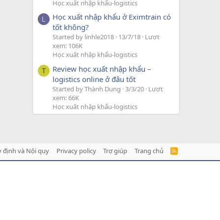
Học xuất nhập khẩu-logistics
Học xuất nhập khẩu ở Eximtrain có
L
tốt không?
Started by linhle2018
13/7/18
Lượt
xem: 106K
Học xuất nhập khẩu-logistics
Review học xuất nhập khẩu –
T
logistics online ở đâu tốt
Started by Thành Dung
3/3/20
Lượt
xem: 66K
Học xuất nhập khẩu-logistics
 định và Nội quy
Privacy policy
Trợ giúp
Trang chủ
R
S
S