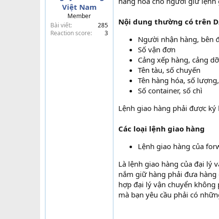
hàng hóa cho người giữ lệnh 
Việt Nam
t
Member
e
Nội dung thường có trên 
Bài viết
285
r
Reaction score
3
Người nhận hàng, bên 
Số vận đơn
Cảng xếp hàng, cảng d
Tên tàu, số chuyến
Tên hàng hóa, số lượng,
Số container, số chì
Lệnh giao hàng phải được ký 
Các loại lệnh giao hàng
Lệnh giao hàng của for
Là lệnh giao hàng của đại lý 
nắm giữ hàng phải đưa hàng 
hợp đại lý vận chuyển không p
mà bạn yêu cầu phải có nhữn