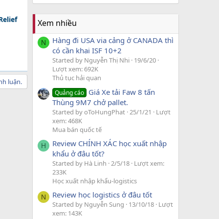
elief
Xem nhiều
Hàng đi USA via cảng ở CANADA thì
N
có cần khai ISF 10+2
Started by Nguyễn Thị Nhi
19/6/20
Lượt xem: 692K
Thủ tục hải quan
nh luận.
Giá Xe tải Faw 8 tấn
Quảng cáo
Thùng 9M7 chở pallet.
Started by oToHungPhat
25/1/21
Lượt
xem: 468K
Mua bán quốc tế
Review CHÍNH XÁC học xuất nhập
H
khẩu ở đâu tốt?
Started by Hà Linh
2/5/18
Lượt xem:
233K
Học xuất nhập khẩu-logistics
Review học logistics ở đâu tốt
N
Started by Nguyễn Sung
13/10/18
Lượt
xem: 143K