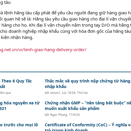
g tàu
là lệnh hãng tàu cấp phát để yêu cầu người đang giữ hàng giao 
 quan hệ sẽ là: Hãng tàu yêu cầu giao hàng cho đại lí vận chuyể
o hàng cho họ. Khi đại lí vận chuyển nắm trong tay D/O mà hãng 
i cho doanh nghiệp nhập khẩu cùng với hóa đơn gốc của hãng tàu
 kiện nhận hàng.
g.net.vn/vi/lenh-giao-hang-delivery-order/
 Theo 6 Quy Tắc
Thắc mắc về quy trình nộp chứng từ hàng
hất
nhập khẩu
Hôm qua
bởi
seooo1
,
Lúc 18:04, Thứ hai
g hóa nguyên xe từ
Chứng nhận GMP – “nền tảng bắt buộc” n
321
muốn xuất khẩu sản phẩm
bởi
Ngọc Phụng
,
17/4/26
áo trước cho mọi lô
Certificate of Conformity (CoC) – Ý nghĩa v
trò trong kinh doanh