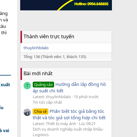
hàng
n và
tàu
 thì
Thành viên trực tuyến
thuylinhbilalo
Tổng: 136 (Thành viên: 1, khách: 135)
Bài mới nhất
Hướng dẫn lắp đồng hồ
 xuất
Quảng cáo
T
áp suất chi tiết
Latest: thuylinhbilalo
10 phút trước
Tin tức cập nhật
ếu
Phân biệt tóc giả bằng tóc
Chia sẻ
thật và tóc giả sợi tổng hợp chi tiết
Latest: Thiết bị máy ảnh
Lúc 09:21
Dịch vụ doanh nghiệp xuất nhập khẩu-
à vai
Logistics