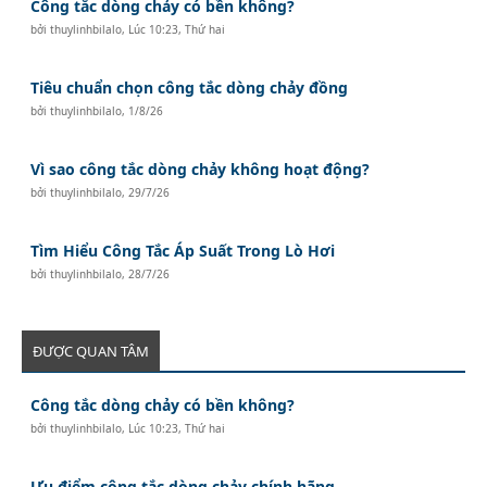
Công tắc dòng chảy có bền không?
bởi
thuylinhbilalo
,
Lúc 10:23, Thứ hai
Tiêu chuẩn chọn công tắc dòng chảy đồng
bởi
thuylinhbilalo
,
1/8/26
Vì sao công tắc dòng chảy không hoạt động?
bởi
thuylinhbilalo
,
29/7/26
Tìm Hiểu Công Tắc Áp Suất Trong Lò Hơi
bởi
thuylinhbilalo
,
28/7/26
ĐƯỢC QUAN TÂM
Công tắc dòng chảy có bền không?
bởi
thuylinhbilalo
,
Lúc 10:23, Thứ hai
Ưu điểm công tắc dòng chảy chính hãng