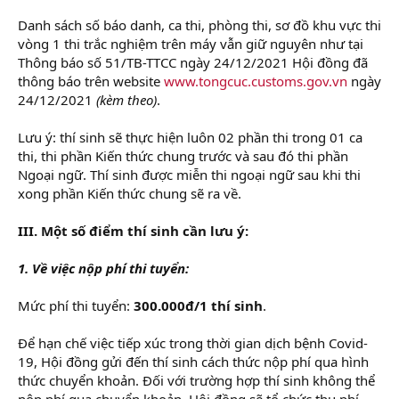
Danh sách số báo danh, ca thi, phòng thi, sơ đồ khu vực thi
vòng 1 thi trắc nghiệm trên máy vẫn giữ nguyên như tại
Thông báo số 51/TB-TTCC ngày 24/12/2021 Hội đồng đã
thông báo trên website
www.tongcuc.customs.gov.vn
ngày
24/12/2021
(kèm theo)
.
Lưu ý: thí sinh sẽ thực hiện luôn 02 phần thi trong 01 ca
thi, thi phần Kiến thức chung trước và sau đó thi phần
Ngoại ngữ. Thí sinh được miễn thi ngoại ngữ sau khi thi
xong phần Kiến thức chung sẽ ra về.
III. Một số điểm thí sinh cần lưu ý:
1. Về việc nộp phí thi tuyển:
Mức phí thi tuyển:
300.000đ/1 thí sinh
.
Để hạn chế việc tiếp xúc trong thời gian dịch bệnh Covid-
19, Hội đồng gửi đến thí sinh cách thức nộp phí qua hình
thức chuyển khoản. Đối với trường hợp thí sinh không thể
nộp phí qua chuyển khoản, Hội đồng sẽ tổ chức thu phí