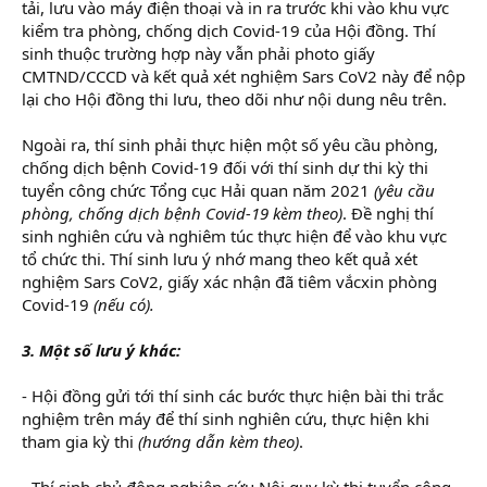
tải, lưu vào máy điện thoại và in ra trước khi vào khu vực
kiểm tra phòng, chống dịch Covid-19 của Hội đồng. Thí
sinh thuộc trường hợp này vẫn phải photo giấy
CMTND/CCCD và kết quả xét nghiệm Sars CoV2 này để nộp
lại cho Hội đồng thi lưu, theo dõi như nội dung nêu trên.
Ngoài ra, thí sinh phải thực hiện một số yêu cầu phòng,
chống dịch bệnh Covid-19 đối với thí sinh dự thi kỳ thi
tuyển công chức Tổng cục Hải quan năm 2021
(yêu cầu
phòng, chống dịch bệnh Covid-19 kèm theo)
. Đề nghị thí
sinh nghiên cứu và nghiêm túc thực hiện để vào khu vực
tổ chức thi. Thí sinh lưu ý nhớ mang theo kết quả xét
nghiệm Sars CoV2, giấy xác nhận đã tiêm vắcxin phòng
Covid-19
(nếu có).
3. Một số lưu ý khác:
- Hội đồng gửi tới thí sinh các bước thực hiện bài thi trắc
nghiệm trên máy để thí sinh nghiên cứu, thực hiện khi
tham gia kỳ thi
(hướng dẫn kèm theo)
.
- Thí sinh chủ động nghiên cứu Nội quy kỳ thi tuyển công