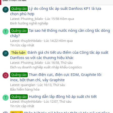
Lý do công tắc áp suất Danfoss KP1 là lựa
Quảng cáo
P
chọn phù hợp
Latest: Phương_bilalo
Lúc 15:58 Hôm qua
Định hướng nghề nghiệp
Tại sao hệ thống nước nóng cần công tắc dòng
Quảng cáo
T
chảy?
Latest: thuylinhbilalo
Lúc 14:22 Hôm qua
Tin tức cập nhật
Đánh giá chi tiết ưu điểm của Công tắc áp suất
Thảo luận
P
Danfoss so với các thương hiệu khác
Latest: Phương_bilalo
Lúc 16:58, Thứ sáu
Dịch vụ doanh nghiệp xuất nhập khẩu-Logistics
Than điện cực, điện cực EDM, Graphite lõi
Quảng cáo
Q
inox, bột than chì, vảy Graphite
Latest: quanglan
Lúc 16:13, Thứ sáu
Bảo hiểm hàng hóa
Hướng dẫn lắp đồng hồ áp suất chi tiết
Quảng cáo
T
Latest: thuylinhbilalo
Lúc 12:07, Thứ sáu
Tin tức cập nhật