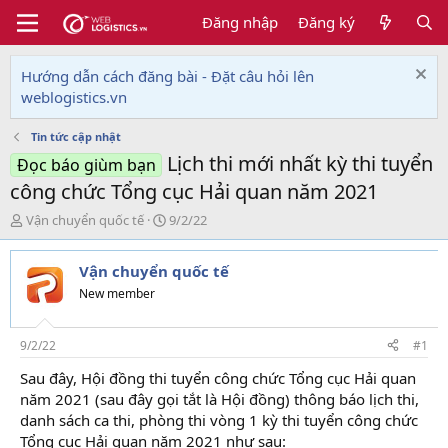
Đăng nhập
Đăng ký
Hướng dẫn cách đăng bài - Đặt câu hỏi lên
weblogistics.vn
Tin tức cập nhật
Lịch thi mới nhất kỳ thi tuyển
Đọc báo giùm bạn
công chức Tổng cục Hải quan năm 2021
T
N
Vận chuyển quốc tế
9/2/22
h
g
r
à
Vận chuyển quốc tế
e
y
a
g
New member
d
ử
s
i
t
9/2/22
#1
a
Sau đây, Hội đồng thi tuyển công chức Tổng cục Hải quan
r
năm 2021 (sau đây gọi tắt là Hội đồng) thông báo lịch thi,
t
e
danh sách ca thi, phòng thi vòng 1 kỳ thi tuyển công chức
r
Tổng cục Hải quan năm 2021 như sau: