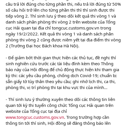
câu trả lời đúng cho từng phần thi, nếu trả lời đúng từ 50%
số câu hỏi trở lên cho từng phần thi thì thí sinh được thi
tiếp vòng 2. Thí sinh lưu ý theo dõi kết quả thi vòng 1 và
danh sách phân phòng thi vòng 2 trên website của Tổng
cục Hải quan tại địa chỉ tongcuc.customs.gov.vn trong
ngày 19/2/2022. Kết quả thi vòng 1 và danh sách phân
phòng thi vòng 2 cũng được niêm yết tại địa điểm thi vòng
2 (Trường Đại học Bách khoa Hà Nội).
- Để giảm bớt thời gian thực hiện các thủ tục, đề nghị thí
sinh nghiên cứu trước các tài liệu đính kèm theo Thông
báo này của Hội đồng để chủ động thực hiện khi tham gia
kỳ thi: các yêu cầu phòng, chống dịch Covid-19; chuẩn bị
sẵn giấy tờ tùy thân theo yêu cầu; ghi nhớ lịch thi, ca thi,
phòng thi, vị trí phòng thi tại khu vực thi của mình…
- Thí sinh lưu ý thường xuyên theo dõi các thông tin liên
quan tới kỳ thi tuyển công chức Tổng cục Hải quan trên
website của Tổng cục tại địa chỉ
www.tongcuc.customs.gov.vn
. Trong trường hợp cần
thông tin tới thí sinh, Hội đồng sẽ đăng thông báo lên