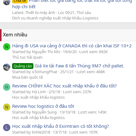
Phân biệt tóc giả bằng tóc thật và tóc giả sợi tổng
Chia sẻ
hợp chi tiết
Latest: Thiết bị máy ảnh
Lúc 09:21, Thứ sáu
Dịch vụ doanh nghiệp xuất nhập khẩu-Logistics
Xem nhiều
Hàng đi USA via cảng ở CANADA thì có cần khai ISF 10+2
N
Started by Nguyễn Thị Nhi
19/6/20
Lượt xem: 692K
Thủ tục hải quan
Giá Xe tải Faw 8 tấn Thùng 9M7 chở pallet.
Quảng cáo
Started by oToHungPhat
25/1/21
Lượt xem: 468K
Mua bán quốc tế
Review CHÍNH XÁC học xuất nhập khẩu ở đâu tốt?
H
Started by Hà Linh
2/5/18
Lượt xem: 237K
Học xuất nhập khẩu-logistics
Review học logistics ở đâu tốt
N
Started by Nguyễn Sung
13/10/18
Lượt xem: 145K
Học xuất nhập khẩu-logistics
Học xuất nhập khẩu ở Eximtrain có tốt không?
L
Started by linhle2018
13/7/18
Lượt xem: 107K