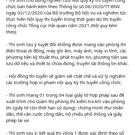
chức ban hành kèm theo Thông tư số 06/2020/TT-BNV
ngày 02/12/2020 của Bộ trưởng Bộ Nội vụ và nghiêm túc
thực hiện Nội quy thi tuyển trong thời gian dự thi tuyển
công chức Tổng cục Hải quan năm 2021
(Nội quy kèm
theo)
.
- Thí sinh lưu ý tuyệt đối không được mang vào phòng thi
điện thoại di động, máy ghi âm, máy ảnh, máy vi tính, các
phương tiện kỹ thuật thu, phát truyền tin, phương tiện sao
lưu dữ liệu và thiết bị chứa đựng, truyền tải thông tin khác.
- Hội đồng thi tuyển sẽ giám sát chặt chẽ và xử lý nghiêm
các trường hợp vi phạm nội quy kỳ thi tuyển công chức.
- Thí sinh mang 01 trong 04 loại giấy tờ hợp pháp sau để
xuất trình cho Giám thị phòng thi kiểm tra khi vào phòng
thi (giấy tờ còn thời hạn sử dụng): chứng minh thư nhân
dân, thẻ căn cước công dân, hộ chiếu phổ thông và giấy
phép lái xe.
- Thí sinh lưu ý: kết quả thi vòng 1 được xác định theo số