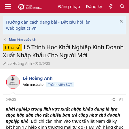
Đăng nhập
Đăng ký
Hướng dẫn cách đăng bài - Đặt câu hỏi lên
weblogistics.vn
Mua bán quốc tế
Lộ Trình Học Khởi Nghiệp Kinh Doanh
Chia sẻ
Xuất Nhập Khẩu Cho Người Mới
T
N
Lê Hoàng Anh
5/9/25
h
g
r
à
Lê Hoàng Anh
e
y
a
g
Administrator
Thành viên BQT
d
ử
s
i
t
5/9/25
#1
a
Khởi nghiệp trong lĩnh vực xuất nhập khẩu đang là lựa
r
chọn hấp dẫn cho rất nhiều bạn trẻ cũng như chủ doanh
t
e
nghiệp nhỏ
. Bởi chỉ cần nhìn vào thực tế Việt Nam đã ký
r
kết hơn 17 hiệp định thương mại tự do (FTA) với hàng chục