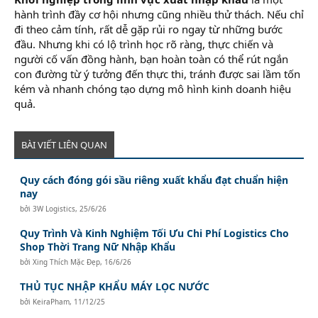
hành trình đầy cơ hội nhưng cũng nhiều thử thách. Nếu chỉ
đi theo cảm tính, rất dễ gặp rủi ro ngay từ những bước
đầu. Nhưng khi có lộ trình học rõ ràng, thực chiến và
người cố vấn đồng hành, bạn hoàn toàn có thể rút ngắn
con đường từ ý tưởng đến thực thi, tránh được sai lầm tốn
kém và nhanh chóng tạo dựng mô hình kinh doanh hiệu
quả.
BÀI VIẾT LIÊN QUAN
Quy cách đóng gói sầu riêng xuất khẩu đạt chuẩn hiện
nay
bởi
3W Logistics
,
25/6/26
Quy Trình Và Kinh Nghiệm Tối Ưu Chi Phí Logistics Cho
Shop Thời Trang Nữ Nhập Khẩu
bởi
Xing Thích Mặc Đẹp
,
16/6/26
THỦ TỤC NHẬP KHẨU MÁY LỌC NƯỚC
bởi
KeiraPham
,
11/12/25