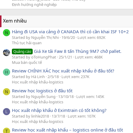
Định hướng nghề nghiệp
Xem nhiều
Hàng đi USA via cảng ở CANADA thì có cần khai ISF 10+2
N
Started by Nguyễn Thị Nhi
19/6/20
Lượt xem: 692K
Thủ tục hải quan
Giá Xe tải Faw 8 tấn Thùng 9M7 chở pallet.
Quảng cáo
Started by oToHungPhat
25/1/21
Lượt xem: 468K
Mua bán quốc tế
Review CHÍNH XÁC học xuất nhập khẩu ở đâu tốt?
H
Started by Hà Linh
2/5/18
Lượt xem: 237K
Học xuất nhập khẩu-logistics
Review học logistics ở đâu tốt
N
Started by Nguyễn Sung
13/10/18
Lượt xem: 145K
Học xuất nhập khẩu-logistics
Học xuất nhập khẩu ở Eximtrain có tốt không?
L
Started by linhle2018
13/7/18
Lượt xem: 107K
Học xuất nhập khẩu-logistics
Review học xuất nhập khẩu – logistics online ở đâu tốt
T