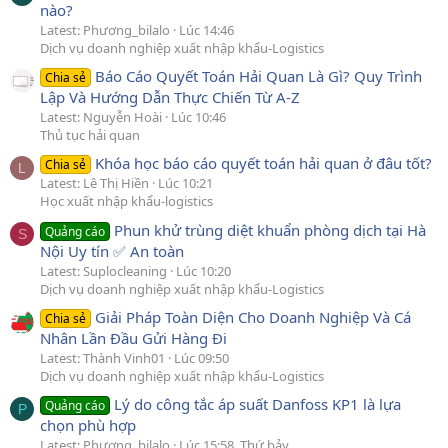
nào?
Latest: Phương_bilalo
Lúc 14:46
Dịch vụ doanh nghiệp xuất nhập khẩu-Logistics
Báo Cáo Quyết Toán Hải Quan Là Gì? Quy Trình
Chia sẻ
Lập Và Hướng Dẫn Thực Chiến Từ A-Z
Latest: Nguyễn Hoài
Lúc 10:46
Thủ tục hải quan
Khóa học báo cáo quyết toán hải quan ở đâu tốt?
Chia sẻ
L
Latest: Lê Thị Hiền
Lúc 10:21
Học xuất nhập khẩu-logistics
Phun khử trùng diệt khuẩn phòng dịch tại Hà
Quảng cáo
S
Nội Uy tín ✅ An toàn
Latest: Suplocleaning
Lúc 10:20
Dịch vụ doanh nghiệp xuất nhập khẩu-Logistics
Giải Pháp Toàn Diện Cho Doanh Nghiệp Và Cá
Chia sẻ
Nhân Lần Đầu Gửi Hàng Đi
Latest: Thành Vinh01
Lúc 09:50
Dịch vụ doanh nghiệp xuất nhập khẩu-Logistics
Lý do công tắc áp suất Danfoss KP1 là lựa
Quảng cáo
P
chọn phù hợp
Latest: Phương_bilalo
Lúc 15:58, Thứ bảy