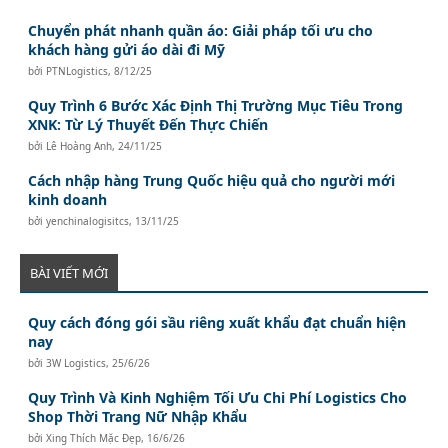
Chuyển phát nhanh quần áo: Giải pháp tối ưu cho
khách hàng gửi áo dài đi Mỹ
bởi
PTNLogistics
,
8/12/25
Quy Trình 6 Bước Xác Định Thị Trường Mục Tiêu Trong
XNK: Từ Lý Thuyết Đến Thực Chiến
bởi
Lê Hoàng Anh
,
24/11/25
Cách nhập hàng Trung Quốc hiệu quả cho người mới
kinh doanh
bởi
yenchinalogisitcs
,
13/11/25
BÀI VIẾT MỚI
Quy cách đóng gói sầu riêng xuất khẩu đạt chuẩn hiện
nay
bởi
3W Logistics
,
25/6/26
Quy Trình Và Kinh Nghiệm Tối Ưu Chi Phí Logistics Cho
Shop Thời Trang Nữ Nhập Khẩu
bởi
Xing Thích Mặc Đẹp
,
16/6/26