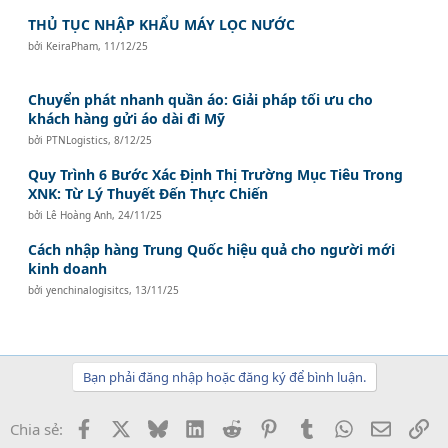
THỦ TỤC NHẬP KHẨU MÁY LỌC NƯỚC
bởi
KeiraPham
,
11/12/25
Chuyển phát nhanh quần áo: Giải pháp tối ưu cho
khách hàng gửi áo dài đi Mỹ
bởi
PTNLogistics
,
8/12/25
Quy Trình 6 Bước Xác Định Thị Trường Mục Tiêu Trong
XNK: Từ Lý Thuyết Đến Thực Chiến
bởi
Lê Hoàng Anh
,
24/11/25
Cách nhập hàng Trung Quốc hiệu quả cho người mới
kinh doanh
bởi
yenchinalogisitcs
,
13/11/25
Bạn phải đăng nhập hoặc đăng ký để bình luận.
Facebook
X
Bluesky
LinkedIn
Reddit
Pinterest
Tumblr
WhatsApp
Email
Li
Chia sẻ: