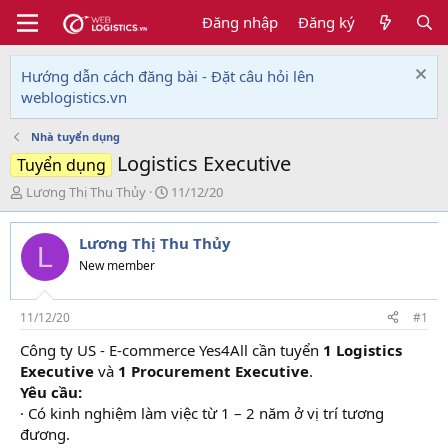
Đăng nhập
Đăng ký
Hướng dẫn cách đăng bài - Đặt câu hỏi lên
weblogistics.vn
Nhà tuyển dụng
Logistics Executive
Tuyển dụng
T
N
Lương Thị Thu Thủy
11/12/20
h
g
r
à
Lương Thị Thu Thủy
e
y
L
a
g
New member
d
ử
s
i
t
11/12/20
#1
a
Công ty US - E-commerce Yes4All cần tuyển
1 Logistics
r
Executive
và
1 Procurement Executive
.
t
e
Yêu cầu:
r
· Có kinh nghiệm làm việc từ 1 – 2 năm ở vị trí tương
đương.