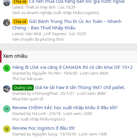
Có nên mua cửa hàng bán tóc giả nước ngoài
Chia sẻ
Latest: Thiết bị máy ảnh
Lúc 10:29
Dịch vụ doanh nghiệp xuất nhập khẩu-Logistics
Gửi Bánh Trung Thu Đi Úc An Toàn – Nhanh
Chia sẻ
Chóng – Bao Thuế Nhập Khẩu
Latest: Văn Nhã _LHP Express
Lúc 10:25
Vận chuyển đa phương thức
Xem nhiều
Hàng đi USA via cảng ở CANADA thì có cần khai ISF 10+2
N
Started by Nguyễn Thị Nhi
19/6/20
Lượt xem: 692K
Thủ tục hải quan
Giá Xe tải Faw 8 tấn Thùng 9M7 chở pallet.
Quảng cáo
Started by oToHungPhat
25/1/21
Lượt xem: 468K
Mua bán quốc tế
Review CHÍNH XÁC học xuất nhập khẩu ở đâu tốt?
H
Started by Hà Linh
2/5/18
Lượt xem: 233K
Học xuất nhập khẩu-logistics
Review học logistics ở đâu tốt
N
Started by Nguyễn Sung
13/10/18
Lượt xem: 143K