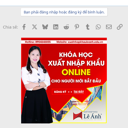
Bạn phải đăng nhập hoặc đăng ký để bình luận.
Facebook
X
Bluesky
LinkedIn
Reddit
Pinterest
Tumblr
WhatsApp
Email
Li
Chia sẻ: