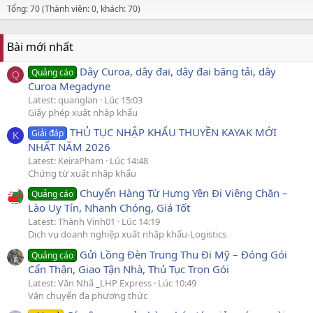
Tổng: 70 (Thành viên: 0, khách: 70)
Bài mới nhất
Dây Curoa, dây đai, dây đai băng tải, dây
Quảng cáo
Q
Curoa Megadyne
Latest: quanglan
Lúc 15:03
Giấy phép xuất nhập khẩu
THỦ TỤC NHẬP KHẨU THUYỀN KAYAK MỚI
Giải đáp
K
NHẤT NĂM 2026
Latest: KeiraPham
Lúc 14:48
Chứng từ xuất nhập khẩu
Chuyển Hàng Từ Hưng Yên Đi Viêng Chăn –
Quảng cáo
Lào Uy Tín, Nhanh Chóng, Giá Tốt
Latest: Thành Vinh01
Lúc 14:19
Dịch vụ doanh nghiệp xuất nhập khẩu-Logistics
Gửi Lồng Đèn Trung Thu Đi Mỹ – Đóng Gói
Quảng cáo
Cẩn Thận, Giao Tận Nhà, Thủ Tục Trọn Gói
Latest: Văn Nhã _LHP Express
Lúc 10:49
Vận chuyển đa phương thức