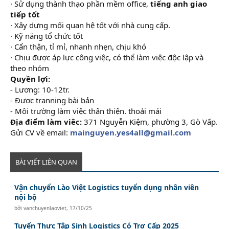
· Sử dụng thành thạo phần mềm office,
tiếng anh giao
tiếp tốt
· Xây dựng mối quan hệ tốt với nhà cung cấp.
· Kỹ năng tổ chức tốt
· Cẩn thận, tỉ mỉ, nhanh nhẹn, chịu khó
· Chịu được áp lực công việc, có thể làm việc độc lập và
theo nhóm
Quyền lợi:
- Lương: 10-12tr.
- Được tranning bài bản
- Môi trường làm việc thân thiện. thoải mái
Địa điểm làm viêc:
371 Nguyễn Kiệm, phường 3, Gò Vấp.
Gửi CV về email:
mainguyen.yes4all@gmail.com
BÀI VIẾT LIÊN QUAN
Vận chuyển Lào Việt Logistics tuyển dụng nhân viên
nội bộ
bởi
vanchuyenlaoviet
,
17/10/25
Tuyển Thực Tập Sinh Logistics Có Trợ Cấp 2025