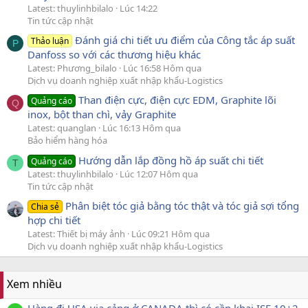
Latest: thuylinhbilalo
Lúc 14:22
Tin tức cập nhật
Đánh giá chi tiết ưu điểm của Công tắc áp suất
Thảo luận
P
Danfoss so với các thương hiệu khác
Latest: Phương_bilalo
Lúc 16:58 Hôm qua
Dịch vụ doanh nghiệp xuất nhập khẩu-Logistics
Than điện cực, điện cực EDM, Graphite lõi
Quảng cáo
Q
inox, bột than chì, vảy Graphite
Latest: quanglan
Lúc 16:13 Hôm qua
Bảo hiểm hàng hóa
Hướng dẫn lắp đồng hồ áp suất chi tiết
Quảng cáo
T
Latest: thuylinhbilalo
Lúc 12:07 Hôm qua
Tin tức cập nhật
Phân biệt tóc giả bằng tóc thật và tóc giả sợi tổng
Chia sẻ
hợp chi tiết
Latest: Thiết bị máy ảnh
Lúc 09:21 Hôm qua
Dịch vụ doanh nghiệp xuất nhập khẩu-Logistics
Xem nhiều