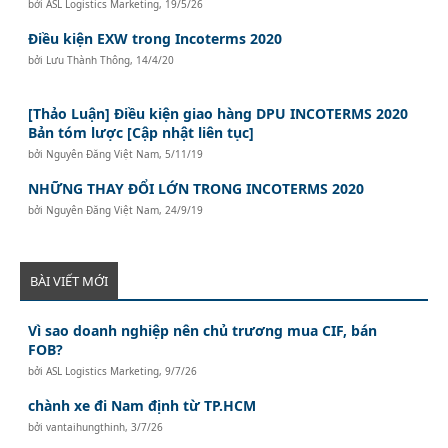
bởi
ASL Logistics Marketing
,
19/5/26
Điều kiện EXW trong Incoterms 2020
bởi
Lưu Thành Thông
,
14/4/20
[Thảo Luận] Điều kiện giao hàng DPU INCOTERMS 2020
Bản tóm lược [Cập nhật liên tục]
bởi
Nguyên Đăng Việt Nam
,
5/11/19
NHỮNG THAY ĐỔI LỚN TRONG INCOTERMS 2020
bởi
Nguyên Đăng Việt Nam
,
24/9/19
BÀI VIẾT MỚI
Vì sao doanh nghiệp nên chủ trương mua CIF, bán
FOB?
bởi
ASL Logistics Marketing
,
9/7/26
chành xe đi Nam định từ TP.HCM
bởi
vantaihungthinh
,
3/7/26