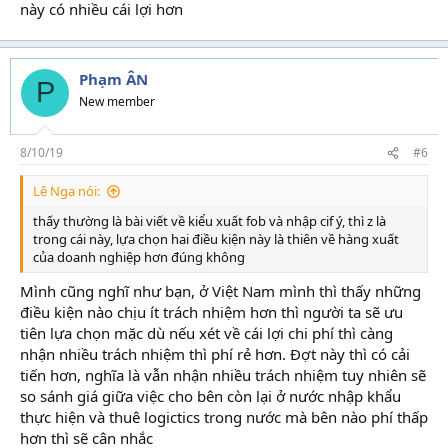
này có nhiều cái lợi hơn
Phạm ÂN
P
New member
8/10/19
#6
Lê Nga nói:
thấy thường là bài viết về kiểu xuất fob và nhập cif ý, thì z là
trong cái này, lựa chọn hai điều kiện này là thiên về hàng xuất
của doanh nghiệp hơn đúng không
Mình cũng nghĩ như bạn, ở Việt Nam mình thì thấy những
điều kiện nào chịu ít trách nhiệm hơn thì người ta sẽ ưu
tiên lựa chọn mặc dù nếu xét về cái lợi chi phí thì càng
nhận nhiều trách nhiệm thì phí rẻ hơn. Đợt này thì có cải
tiến hơn, nghĩa là vẫn nhận nhiều trách nhiệm tuy nhiên sẽ
so sánh giá giữa việc cho bên còn lại ở nước nhập khẩu
thực hiện và thuê logictics trong nước mà bên nào phí thấp
hơn thì sẽ cân nhắc