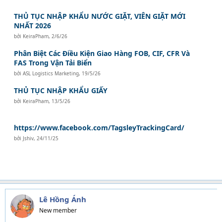
THỦ TỤC NHẬP KHẨU NƯỚC GIẶT, VIÊN GIẶT MỚI
NHẤT 2026
bởi
KeiraPham
,
2/6/26
Phân Biệt Các Điều Kiện Giao Hàng FOB, CIF, CFR Và
FAS Trong Vận Tải Biển
bởi
ASL Logistics Marketing
,
19/5/26
THỦ TỤC NHẬP KHẨU GIẤY
bởi
KeiraPham
,
13/5/26
https://www.facebook.com/TagsleyTrackingCard/
bởi
Jshiv
,
24/11/25
Lê Hồng Ánh
New member