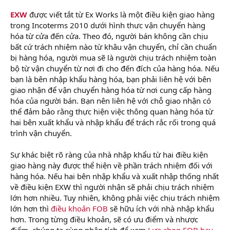
EXW
được viết tắt từ Ex Works là một điều kiện giao hàng
trong Incoterms 2010 dưới hình thưc vận chuyển hàng
hóa từ cửa đến cửa. Theo đó, người bán không cần chịu
bất cứ trách nhiệm nào từ khâu vận chuyển, chỉ cần chuẩn
bị hàng hóa, người mua sẽ là người chịu trách nhiệm toàn
bộ từ vận chuyển từ nơi đi cho đến đích của hàng hóa. Nếu
bạn là bên nhập khẩu hàng hóa, bạn phải liên hệ với bên
giao nhận để vận chuyển hàng hóa từ nơi cung cấp hàng
hóa của người bán. Bạn nên liên hệ với chỗ giao nhận có
thể đảm bảo rằng thực hiện việc thông quan hàng hóa từ
hai bên xuất khẩu và nhập khẩu để trách rắc rối trong quá
trình vận chuyển.
học kế toán trưởng
Sự khác biệt rõ ràng của nhà nhập khẩu từ hai điều kiện
giao hàng này được thể hiện về phần trách nhiệm đối với
hàng hóa. Nếu hai bên nhập khẩu và xuất nhập thống nhất
về điều kiện EXW thì người nhận sẽ phải chịu trách nhiệm
lớn hơn nhiều. Tuy nhiên, không phải việc chịu trách nhiệm
lớn hơn thì
điều khoản FOB
sẽ hữu ích với nhà nhập khẩu
hơn. Trong từng điều khoản, sẽ có ưu điểm và nhược
điểm, chúng ta cùng phân tích để xem
Lựa chọn FOB hay