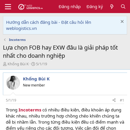
Đăng nhập
Đăng ký
Hướng dẫn cách đăng bài - Đặt câu hỏi lên
weblogistics.vn
Incoterms
Lựa chọn FOB hay EXW đâu là giải pháp tốt
nhất cho doanh nghiệp
T
N
Khổng Bùi K
5/1/19
h
g
r
à
Khổng Bùi K
e
y
a
g
New member
d
ử
s
i
t
5/1/19
#1
a
Trong
Incoterms
có nhiều điều kiện, điều khoản áp dụng
r
khác nhau, nhiều trường hợp chồng chéo khiến chúng ta
t
e
dễ bị nhầm lẫn. Trong từng điều kiện đều có điểm mạnh và
r
điểm yếu riêng cho các đối tượng. Việc cân đối để chọn