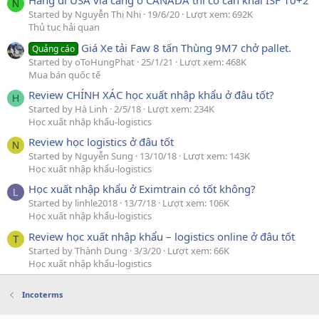
Hàng đi USA via cảng ở CANADA thì có cần khai ISF 10+2
N
Started by Nguyễn Thị Nhi
19/6/20
Lượt xem: 692K
Thủ tục hải quan
Giá Xe tải Faw 8 tấn Thùng 9M7 chở pallet.
Quảng cáo
Started by oToHungPhat
25/1/21
Lượt xem: 468K
Mua bán quốc tế
Review CHÍNH XÁC học xuất nhập khẩu ở đâu tốt?
H
Started by Hà Linh
2/5/18
Lượt xem: 234K
Học xuất nhập khẩu-logistics
Review học logistics ở đâu tốt
N
Started by Nguyễn Sung
13/10/18
Lượt xem: 143K
Học xuất nhập khẩu-logistics
Học xuất nhập khẩu ở Eximtrain có tốt không?
L
Started by linhle2018
13/7/18
Lượt xem: 106K
Học xuất nhập khẩu-logistics
Review học xuất nhập khẩu – logistics online ở đâu tốt
T
Started by Thành Dung
3/3/20
Lượt xem: 66K
Học xuất nhập khẩu-logistics
Incoterms