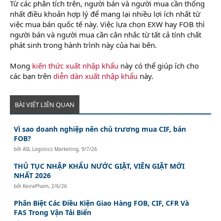
Từ các phân tích trên, người bán và người mua cần thống
nhất điều khoản hợp lý để mang lại nhiều lợi ích nhất từ
việc mua bán quốc tế này. Việc lựa chọn EXW hay FOB thì
người bán và người mua cần cân nhắc từ tất cả tính chất
phát sinh trong hành trình này của hai bên.
Mong
kiến thức xuất nhập khẩu
này có thể giúp ích cho
các bạn trên
diễn dàn xuất nhập khẩu
này.
BÀI VIẾT LIÊN QUAN
Vì sao doanh nghiệp nên chủ trương mua CIF, bán
FOB?
bởi
ASL Logistics Marketing
,
9/7/26
THỦ TỤC NHẬP KHẨU NƯỚC GIẶT, VIÊN GIẶT MỚI
NHẤT 2026
bởi
KeiraPham
,
2/6/26
Phân Biệt Các Điều Kiện Giao Hàng FOB, CIF, CFR Và
FAS Trong Vận Tải Biển