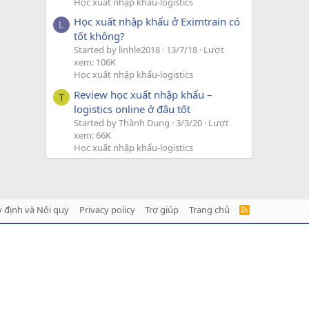
Học xuất nhập khẩu-logistics
Học xuất nhập khẩu ở Eximtrain có
L
tốt không?
Started by linhle2018
13/7/18
Lượt
xem: 106K
Học xuất nhập khẩu-logistics
Review học xuất nhập khẩu –
T
logistics online ở đâu tốt
Started by Thành Dung
3/3/20
Lượt
xem: 66K
Học xuất nhập khẩu-logistics
 định và Nội quy
Privacy policy
Trợ giúp
Trang chủ
R
S
S