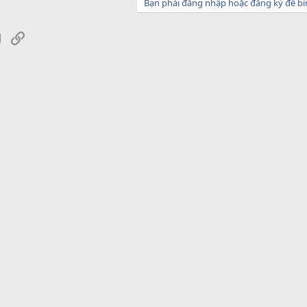
Bạn phải đăng nhập hoặc đăng ký để bì
sApp
Email
Link