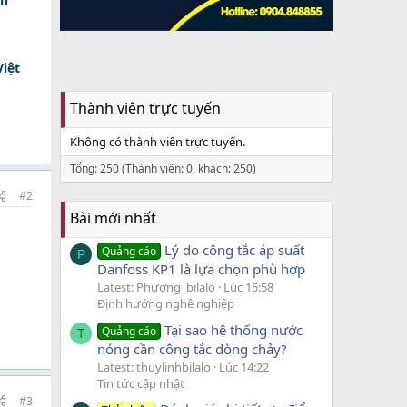
iệt
Thành viên trực tuyến
Không có thành viên trực tuyến.
Tổng: 250 (Thành viên: 0, khách: 250)
#2
Bài mới nhất
Lý do công tắc áp suất
Quảng cáo
P
Danfoss KP1 là lựa chọn phù hợp
Latest: Phương_bilalo
Lúc 15:58
Định hướng nghề nghiệp
Tại sao hệ thống nước
Quảng cáo
T
nóng cần công tắc dòng chảy?
Latest: thuylinhbilalo
Lúc 14:22
Tin tức cập nhật
#3