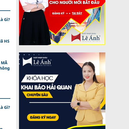
à Gì?
Mã HS
U MÃ
Không
à Gì?
in