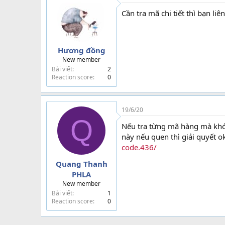
Cần tra mã chi tiết thì bạn li
Hương đồng
New member
Bài viết
2
Reaction score
0
19/6/20
Q
Nếu tra từng mã hàng mà khó 
này nếu quen thì giải quyết o
code.436/
Quang Thanh
PHLA
New member
Bài viết
1
Reaction score
0