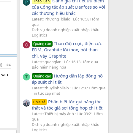
Đánh giá chi tiết ưu điểm
Thảo luận
P
của Công tắc áp suất Danfoss so với
các thương hiệu khác
Latest: Phương_bilalo
Lúc 16:58 Hôm
qua
Dịch vụ doanh nghiệp xuất nhập khẩu-
Logistics
Than điện cực, điện cực
Quảng cáo
Q
EDM, Graphite lõi inox, bột than
chì, vảy Graphite
Latest: quanglan
Lúc 16:13 Hôm qua
#4
Bảo hiểm hàng hóa
 sau
Hướng dẫn lắp đồng hồ
Quảng cáo
T
áp suất chi tiết
Latest: thuylinhbilalo
Lúc 12:07 Hôm qua
Tin tức cập nhật
Phân biệt tóc giả bằng tóc
Chia sẻ
thật và tóc giả sợi tổng hợp chi tiết
Latest: Thiết bị máy ảnh
Lúc 09:21 Hôm
qua
Dịch vụ doanh nghiệp xuất nhập khẩu-
Logistics