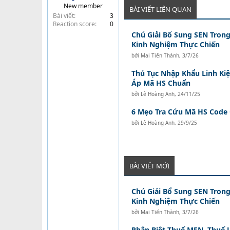
New member
t
BÀI VIẾT LIÊN QUAN
Bài viết
3
e
Reaction score
0
r
Chú Giải Bổ Sung SEN Trong
Kinh Nghiệm Thực Chiến
bởi
Mai Tiến Thành
,
3/7/26
Thủ Tục Nhập Khẩu Linh Kiệ
Áp Mã HS Chuẩn
bởi
Lê Hoàng Anh
,
24/11/25
6 Mẹo Tra Cứu Mã HS Code
bởi
Lê Hoàng Anh
,
29/9/25
BÀI VIẾT MỚI
Chú Giải Bổ Sung SEN Trong
Kinh Nghiệm Thực Chiến
bởi
Mai Tiến Thành
,
3/7/26
Phân Biệt Thuế MFN, Thuế 