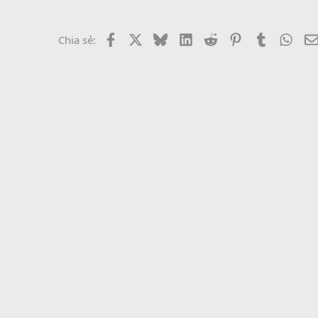
Facebook
X
Bluesky
LinkedIn
Reddit
Pinterest
Tumblr
What
Chia sẻ: