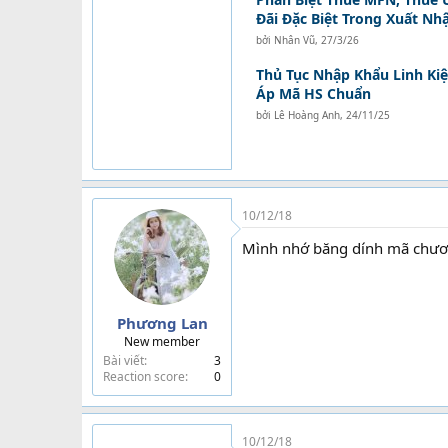
Đãi Đặc Biệt Trong Xuất Nh
bởi
Nhân Vũ
,
27/3/26
Thủ Tục Nhập Khẩu Linh Kiệ
Áp Mã HS Chuẩn
bởi
Lê Hoàng Anh
,
24/11/25
10/12/18
Mình nhớ băng dính mã chươn
Phương Lan
New member
Bài viết
3
Reaction score
0
10/12/18