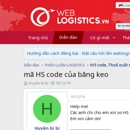
Diễn đàn
Trang chủ
Có gì mới
Thà
Hướng dẫn cách đăng bài - Đặt câu hỏi lên weblogis
Diễn đàn
THẢO LUẬN LOGISTICS
H/S code, Thuế xuất
mã HS code của băng keo
T
N
Huyền bi bi
10/12/18
h
g
r
à
10/12/18
e
y
H
a
g
Help me!
d
ử
Các anh chi cho em xin so HS
s
i
Em xin cảm ơn!
t
a
Huyền bi bi
r