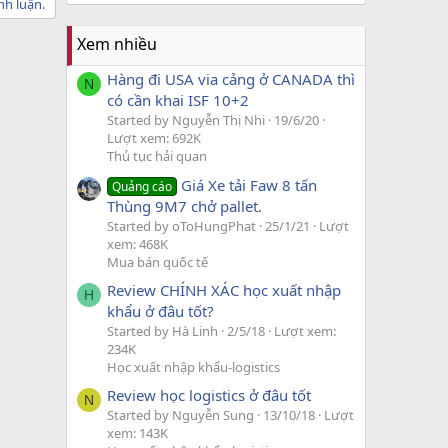
nh luận.
Xem nhiều
Hàng đi USA via cảng ở CANADA thì
N
có cần khai ISF 10+2
Started by Nguyễn Thị Nhi
19/6/20
Lượt xem: 692K
Thủ tục hải quan
Giá Xe tải Faw 8 tấn
Quảng cáo
Thùng 9M7 chở pallet.
Started by oToHungPhat
25/1/21
Lượt
xem: 468K
Mua bán quốc tế
Review CHÍNH XÁC học xuất nhập
H
khẩu ở đâu tốt?
Started by Hà Linh
2/5/18
Lượt xem:
234K
Học xuất nhập khẩu-logistics
Review học logistics ở đâu tốt
N
Started by Nguyễn Sung
13/10/18
Lượt
xem: 143K