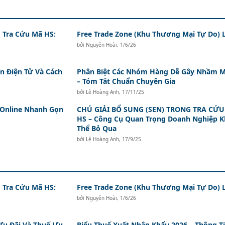
 Tra Cứu Mã HS:
Free Trade Zone (Khu Thương Mại Tự Do) L
bởi
Nguyễn Hoài
,
1/6/26
n Điện Tử Và Cách
Phân Biệt Các Nhóm Hàng Dễ Gây Nhầm 
– Tóm Tắt Chuẩn Chuyên Gia
bởi
Lê Hoàng Anh
,
17/11/25
 Online Nhanh Gọn
CHÚ GIẢI BỔ SUNG (SEN) TRONG TRA CỨ
HS – Công Cụ Quan Trọng Doanh Nghiệp 
Thể Bỏ Qua
bởi
Lê Hoàng Anh
,
17/9/25
 Tra Cứu Mã HS:
Free Trade Zone (Khu Thương Mại Tự Do) L
bởi
Nguyễn Hoài
,
1/6/26
Ưu Đãi Và Thuế Ưu
Biểu Thuế Xuất Nhập Khẩu 2026 – Thông T