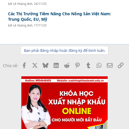
bởi
Lê Hoàng Anh
,
24/11/25
Các Thị Trường Tiềm Năng Cho Nông Sản Việt Nam:
Trung Quốc, EU, Mỹ
bởi
Lê Hoàng Anh
,
17/11/25
Bạn phải đăng nhập hoặc đăng ký để bình luận.
Facebook
X
Bluesky
LinkedIn
Reddit
Pinterest
Tumblr
WhatsApp
Email
Li
Chia sẻ: