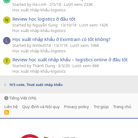
Started by Hà Linh
2/5/18
Lượt xem: 233K
Học xuất nhập khẩu-logistics
Review học logistics ở đâu tốt
N
Started by Nguyễn Sung
13/10/18
Lượt xem: 142K
Học xuất nhập khẩu-logistics
Học xuất nhập khẩu ở Eximtrain có tốt không?
L
Started by linhle2018
13/7/18
Lượt xem: 106K
Học xuất nhập khẩu-logistics
Review học xuất nhập khẩu – logistics online ở đâu tốt
T
Started by Thành Dung
3/3/20
Lượt xem: 66K
Học xuất nhập khẩu-logistics
H/S code, Thuế xuất nhập khẩu
Tiếng Việt (VN)
Liên hệ
Quy định và Nội quy
Privacy policy
Trợ giúp
Trang chủ
R
S
S