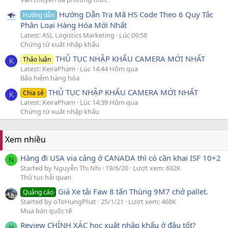
Hướng Dẫn Tra Mã HS Code Theo 6 Quy Tắc
Hướng dẫn
Phân Loại Hàng Hóa Mới Nhất
Latest: ASL Logistics Marketing
Lúc 09:58
Chứng từ xuất nhập khẩu
THỦ TỤC NHẬP KHẨU CAMERA MỚI NHẤT
Thảo luận
K
Latest: KeiraPham
Lúc 14:44 Hôm qua
Bảo hiểm hàng hóa
THỦ TỤC NHẬP KHẨU CAMERA MỚI NHẤT
Chia sẻ
K
Latest: KeiraPham
Lúc 14:39 Hôm qua
Chứng từ xuất nhập khẩu
Xem nhiều
Hàng đi USA via cảng ở CANADA thì có cần khai ISF 10+2
N
Started by Nguyễn Thị Nhi
19/6/20
Lượt xem: 692K
Thủ tục hải quan
Giá Xe tải Faw 8 tấn Thùng 9M7 chở pallet.
Quảng cáo
Started by oToHungPhat
25/1/21
Lượt xem: 468K
Mua bán quốc tế
Review CHÍNH XÁC học xuất nhập khẩu ở đâu tốt?
H