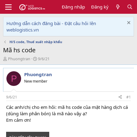
Đăng nhập
Đăng ký
Hướng dẫn cách đăng bài - Đặt câu hỏi lên
weblogistics.vn
H/S code, Thuế xuất nhập khẩu
Mã hs code
T
N
Phuongtran
9/6/21
h
g
r
à
Phuongtran
e
y
P
a
g
New member
d
ử
s
i
t
9/6/21
#1
a
Các anh/chị cho em hỏi: mã hs code của mặt hàng dịch cá
r
(dùng làm phân bón) là mã nào vậy ạ?
t
e
Em cảm ơn!
r