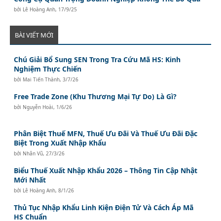
bởi
Lê Hoàng Anh
,
17/9/25
BÀI VIẾT MỚI
Chú Giải Bổ Sung SEN Trong Tra Cứu Mã HS: Kinh
Nghiệm Thực Chiến
bởi
Mai Tiến Thành
,
3/7/26
Free Trade Zone (Khu Thương Mại Tự Do) Là Gì?
bởi
Nguyễn Hoài
,
1/6/26
Phân Biệt Thuế MFN, Thuế Ưu Đãi Và Thuế Ưu Đãi Đặc
Biệt Trong Xuất Nhập Khẩu
bởi
Nhân Vũ
,
27/3/26
Biểu Thuế Xuất Nhập Khẩu 2026 – Thông Tin Cập Nhật
Mới Nhất
bởi
Lê Hoàng Anh
,
8/1/26
Thủ Tục Nhập Khẩu Linh Kiện Điện Tử Và Cách Áp Mã
HS Chuẩn