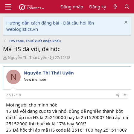
Đăng nhập
Đăng ký
Hướng dẫn cách đăng bài - Đặt câu hỏi lên
weblogistics.vn
H/S code, Thuế xuất nhập khẩu
Mã HS đá vôi, đá hộc
T
N
Nguyễn Thị Thái Uyên
27/12/18
h
g
r
à
Nguyễn Thị Thái Uyên
e
y
N
a
g
New member
d
ử
s
i
t
27/12/18
#1
a
Mọi người cho mình hỏi:
r
1./ Đá vôi dạng cục to và nhỏ, dùng để nghiền thành bột
t
e
đá thì áp mã HS là 25210000 hay là 25152000? Nếu áp mã
r
25152000 thì thuế xk là 17% hay 30%?
2./ Đá hộc thì áp mã HS code là 25161100 hay 25151100?