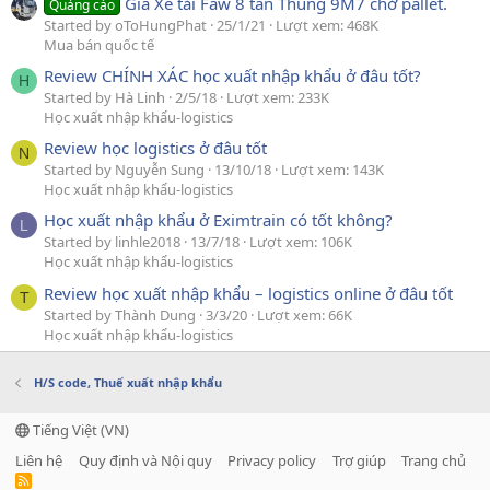
Giá Xe tải Faw 8 tấn Thùng 9M7 chở pallet.
Quảng cáo
Started by oToHungPhat
25/1/21
Lượt xem: 468K
Mua bán quốc tế
Review CHÍNH XÁC học xuất nhập khẩu ở đâu tốt?
H
Started by Hà Linh
2/5/18
Lượt xem: 233K
Học xuất nhập khẩu-logistics
Review học logistics ở đâu tốt
N
Started by Nguyễn Sung
13/10/18
Lượt xem: 143K
Học xuất nhập khẩu-logistics
Học xuất nhập khẩu ở Eximtrain có tốt không?
L
Started by linhle2018
13/7/18
Lượt xem: 106K
Học xuất nhập khẩu-logistics
Review học xuất nhập khẩu – logistics online ở đâu tốt
T
Started by Thành Dung
3/3/20
Lượt xem: 66K
Học xuất nhập khẩu-logistics
H/S code, Thuế xuất nhập khẩu
Tiếng Việt (VN)
Liên hệ
Quy định và Nội quy
Privacy policy
Trợ giúp
Trang chủ
R