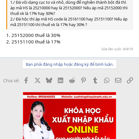
1./ Đá vôi dạng cục to và nhỏ, dùng để nghiền thành bột đá thì
áp mã HS là 25210000 hay là 25152000? Nếu áp mã 25152000 thì
thuế xk là 17% hay 30%?
2./ Đá hộc thì áp mã HS code là 25161100 hay 25151100? Nếu áp
mã 25151100 thì thuế xk là 17% hay 30% ?
1. 25152000 thuế là 30%
học kế toán ở đâu
2. 25151100 thuế là 17%
Sửa lần cuối:
9/4/19
Bạn phải đăng nhập hoặc đăng ký để bình luận.
Facebook
X
Bluesky
LinkedIn
Reddit
Pinterest
Tumblr
WhatsApp
Email
Li
Chia sẻ: