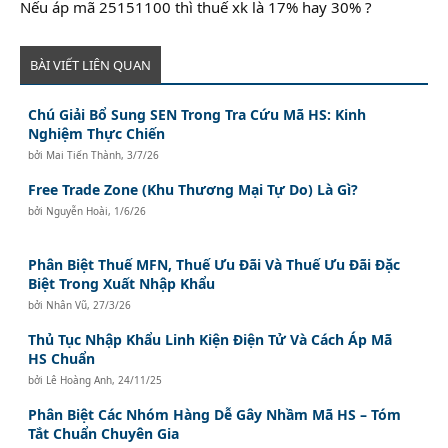
Nếu áp mã 25151100 thì thuế xk là 17% hay 30% ?
BÀI VIẾT LIÊN QUAN
Chú Giải Bổ Sung SEN Trong Tra Cứu Mã HS: Kinh
Nghiệm Thực Chiến
bởi
Mai Tiến Thành
,
3/7/26
Free Trade Zone (Khu Thương Mại Tự Do) Là Gì?
bởi
Nguyễn Hoài
,
1/6/26
Phân Biệt Thuế MFN, Thuế Ưu Đãi Và Thuế Ưu Đãi Đặc
Biệt Trong Xuất Nhập Khẩu
bởi
Nhân Vũ
,
27/3/26
Thủ Tục Nhập Khẩu Linh Kiện Điện Tử Và Cách Áp Mã
HS Chuẩn
bởi
Lê Hoàng Anh
,
24/11/25
Phân Biệt Các Nhóm Hàng Dễ Gây Nhầm Mã HS – Tóm
Tắt Chuẩn Chuyên Gia