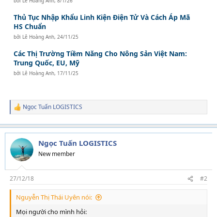
bởi
Lê Hoàng Anh
,
8/1/26
Thủ Tục Nhập Khẩu Linh Kiện Điện Tử Và Cách Áp Mã
HS Chuẩn
bởi
Lê Hoàng Anh
,
24/11/25
Các Thị Trường Tiềm Năng Cho Nông Sản Việt Nam:
Trung Quốc, EU, Mỹ
bởi
Lê Hoàng Anh
,
17/11/25
Ngọc Tuấn LOGISTICS
R
e
a
c
t
Ngọc Tuấn LOGISTICS
i
New member
o
n
s
27/12/18
#2
:
Nguyễn Thị Thái Uyên nói:
Mọi người cho mình hỏi: