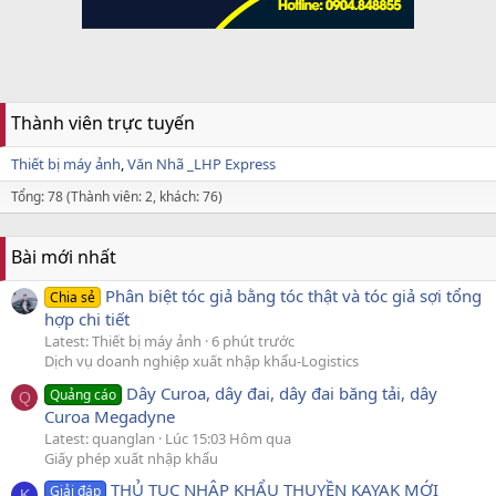
Thành viên trực tuyến
Thiết bị máy ảnh
Văn Nhã _LHP Express
Tổng: 78 (Thành viên: 2, khách: 76)
Bài mới nhất
Phân biệt tóc giả bằng tóc thật và tóc giả sợi tổng
Chia sẻ
hợp chi tiết
Latest: Thiết bị máy ảnh
6 phút trước
Dịch vụ doanh nghiệp xuất nhập khẩu-Logistics
Dây Curoa, dây đai, dây đai băng tải, dây
Quảng cáo
Q
Curoa Megadyne
Latest: quanglan
Lúc 15:03 Hôm qua
Giấy phép xuất nhập khẩu
THỦ TỤC NHẬP KHẨU THUYỀN KAYAK MỚI
Giải đáp
K