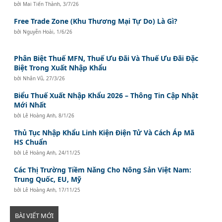
bởi
Mai Tiến Thành
,
3/7/26
Free Trade Zone (Khu Thương Mại Tự Do) Là Gì?
bởi
Nguyễn Hoài
,
1/6/26
Phân Biệt Thuế MFN, Thuế Ưu Đãi Và Thuế Ưu Đãi Đặc
Biệt Trong Xuất Nhập Khẩu
bởi
Nhân Vũ
,
27/3/26
Biểu Thuế Xuất Nhập Khẩu 2026 – Thông Tin Cập Nhật
Mới Nhất
bởi
Lê Hoàng Anh
,
8/1/26
Thủ Tục Nhập Khẩu Linh Kiện Điện Tử Và Cách Áp Mã
HS Chuẩn
bởi
Lê Hoàng Anh
,
24/11/25
Các Thị Trường Tiềm Năng Cho Nông Sản Việt Nam:
Trung Quốc, EU, Mỹ
bởi
Lê Hoàng Anh
,
17/11/25
BÀI VIẾT MỚI