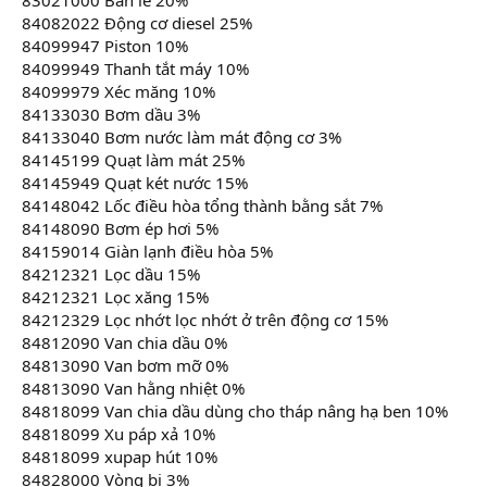
84082022 Động cơ diesel 25%
84099947 Piston 10%
84099949 Thanh tắt máy 10%
84099979 Xéc măng 10%
84133030 Bơm dầu 3%
84133040 Bơm nước làm mát động cơ 3%
84145199 Quạt làm mát 25%
84145949 Quạt két nước 15%
84148042 Lốc điều hòa tổng thành bằng sắt 7%
84148090 Bơm ép hơi 5%
84159014 Giàn lạnh điều hòa 5%
84212321 Lọc dầu 15%
84212321 Lọc xăng 15%
84212329 Lọc nhớt lọc nhớt ở trên động cơ 15%
84812090 Van chia dầu 0%
84813090 Van bơm mỡ 0%
84813090 Van hằng nhiệt 0%
84818099 Van chia dầu dùng cho tháp nâng hạ ben 10%
84818099 Xu páp xả 10%
84818099 xupap hút 10%
84828000 Vòng bi 3%