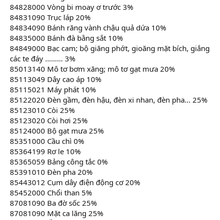
84828000 Vòng bi moay ơ trước 3%
84831090 Trục láp 20%
84834090 Bánh răng vành chậu quả dứa 10%
84835000 Bánh đà bằng sắt 10%
84849000 Bạc cam; bộ giăng phớt, gioăng mặt bích, giắng
các te đáy ……… 3%
85013140 Mô tơ bơm xăng; mô tơ gạt mưa 20%
85113049 Dây cao áp 10%
85115021 Máy phát 10%
85122020 Đèn gầm, đèn hậu, đèn xi nhan, đèn pha… 25%
85123010 Còi 25%
85123020 Còi hơi 25%
85124000 Bộ gạt mưa 25%
85351000 Cầu chì 0%
85364199 Rơ le 10%
85365059 Bảng công tắc 0%
85391010 Đèn pha 20%
85443012 Cụm dây điện động cơ 20%
85452000 Chổi than 5%
87081090 Ba đờ sốc 25%
87081090 Mặt ca lăng 25%