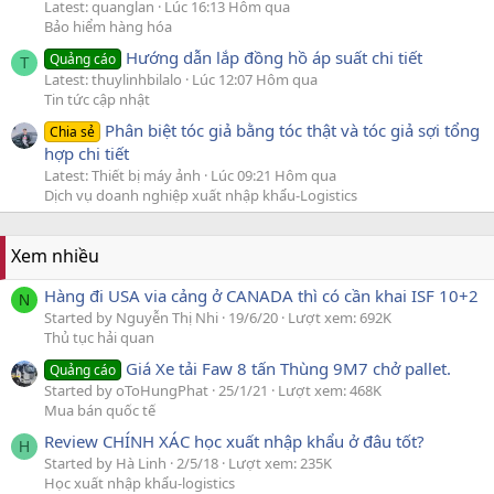
Latest: quanglan
Lúc 16:13 Hôm qua
Bảo hiểm hàng hóa
Hướng dẫn lắp đồng hồ áp suất chi tiết
Quảng cáo
T
Latest: thuylinhbilalo
Lúc 12:07 Hôm qua
Tin tức cập nhật
Phân biệt tóc giả bằng tóc thật và tóc giả sợi tổng
Chia sẻ
hợp chi tiết
Latest: Thiết bị máy ảnh
Lúc 09:21 Hôm qua
Dịch vụ doanh nghiệp xuất nhập khẩu-Logistics
Xem nhiều
Hàng đi USA via cảng ở CANADA thì có cần khai ISF 10+2
N
Started by Nguyễn Thị Nhi
19/6/20
Lượt xem: 692K
Thủ tục hải quan
Giá Xe tải Faw 8 tấn Thùng 9M7 chở pallet.
Quảng cáo
Started by oToHungPhat
25/1/21
Lượt xem: 468K
Mua bán quốc tế
Review CHÍNH XÁC học xuất nhập khẩu ở đâu tốt?
H
Started by Hà Linh
2/5/18
Lượt xem: 235K
Học xuất nhập khẩu-logistics