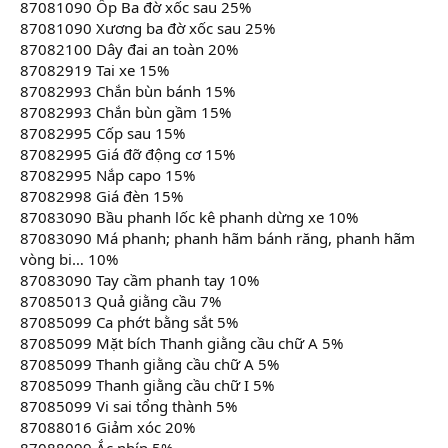
87081090 Ốp Ba đờ xốc sau 25%
87081090 Xương ba đờ xốc sau 25%
87082100 Dây đai an toàn 20%
87082919 Tai xe 15%
87082993 Chắn bùn bánh 15%
87082993 Chắn bùn gầm 15%
87082995 Cốp sau 15%
87082995 Giá đỡ động cơ 15%
87082995 Nắp capo 15%
87082998 Giá đèn 15%
87083090 Bầu phanh lốc kê phanh dừng xe 10%
87083090 Má phanh; phanh hãm bánh răng, phanh hãm
vòng bi… 10%
87083090 Tay cầm phanh tay 10%
87085013 Quả giằng cầu 7%
87085099 Ca phớt bằng sắt 5%
87085099 Mặt bích Thanh giằng cầu chữ A 5%
87085099 Thanh giằng cầu chữ A 5%
87085099 Thanh giằng cầu chữ I 5%
87085099 Vi sai tổng thành 5%
87088016 Giảm xóc 20%
87088099 Ắc nhíp 5%