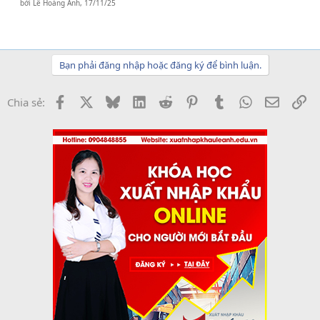
bởi
Lê Hoàng Anh
,
17/11/25
Bạn phải đăng nhập hoặc đăng ký để bình luận.
Facebook
X
Bluesky
LinkedIn
Reddit
Pinterest
Tumblr
WhatsApp
Email
Li
Chia sẻ: