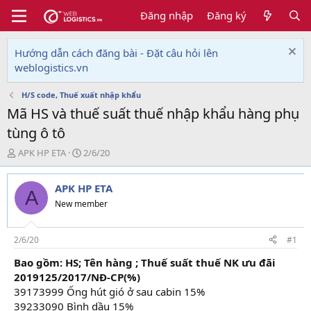
Đăng nhập
Đăng ký
Hướng dẫn cách đăng bài - Đặt câu hỏi lên
weblogistics.vn
H/S code, Thuế xuất nhập khẩu
Mã HS và thuế suất thuế nhập khẩu hàng phụ
tùng ô tô
T
N
APK HP ETA
2/6/20
h
g
r
à
APK HP ETA
e
y
A
a
g
New member
d
ử
s
i
t
2/6/20
#1
a
Bao gồm: HS; Tên hàng ; Thuế suất thuế NK ưu đãi
r
2019125/2017/NĐ-CP(%)
t
e
39173999 Ống hút gió ở sau cabin 15%
r
39233090 Bình dầu 15%