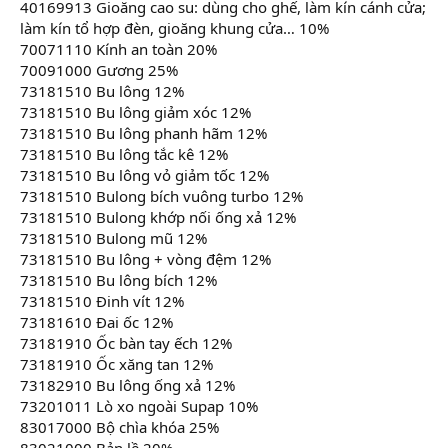
40169913 Gioăng cao su: dùng cho ghế, làm kín cánh cửa;
làm kín tổ hợp đèn, gioăng khung cửa… 10%
70071110 Kính an toàn 20%
70091000 Gương 25%
73181510 Bu lông 12%
73181510 Bu lông giảm xóc 12%
73181510 Bu lông phanh hãm 12%
73181510 Bu lông tắc kê 12%
73181510 Bu lông vỏ giảm tốc 12%
73181510 Bulong bích vuông turbo 12%
73181510 Bulong khớp nối ống xả 12%
73181510 Bulong mũ 12%
73181510 Bu lông + vòng đệm 12%
73181510 Bu lông bích 12%
73181510 Đinh vít 12%
73181610 Đai ốc 12%
73181910 Ốc bàn tay ếch 12%
73181910 Ốc xăng tan 12%
73182910 Bu lông ống xả 12%
73201011 Lò xo ngoài Supap 10%
83017000 Bộ chìa khóa 25%
83021000 Bản lề 20%