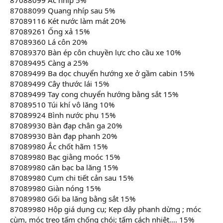
87088099 Quang nhíp sau 5%
87089116 Két nước làm mát 20%
87089261 Ống xả 15%
87089360 Lá côn 20%
87089370 Bàn ép côn chuyền lực cho cầu xe 10%
87089495 Càng a 25%
87089499 Ba dọc chuyển hướng xe ở gầm cabin 15%
87089499 Cây thước lái 15%
87089499 Tay cong chuyển hướng bằng sắt 15%
87089510 Túi khí vô lăng 10%
87089924 Bình nước phụ 15%
87089930 Bàn đạp chân ga 20%
87089930 Bàn đạp phanh 20%
87089980 Ắc chốt hãm 15%
87089980 Bạc giằng moóc 15%
87089980 căn bạc ba lăng 15%
87089980 Cụm chi tiết cản sau 15%
87089980 Giàn nóng 15%
87089980 Gối ba lăng bằng sắt 15%
87089980 Hộp giá dụng cụ; Kẹp dây phanh dừng ; móc
cùm, móc treo tấm chống chói; tấm cách nhiệt…. 15%