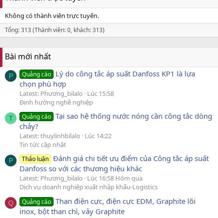
Không có thành viên trực tuyến.
Tổng: 313 (Thành viên: 0, khách: 313)
Bài mới nhất
Lý do công tắc áp suất Danfoss KP1 là lựa
Quảng cáo
P
chọn phù hợp
Latest: Phương_bilalo
Lúc 15:58
Định hướng nghề nghiệp
Tại sao hệ thống nước nóng cần công tắc dòng
Quảng cáo
T
chảy?
Latest: thuylinhbilalo
Lúc 14:22
Tin tức cập nhật
Đánh giá chi tiết ưu điểm của Công tắc áp suất
Thảo luận
P
Danfoss so với các thương hiệu khác
Latest: Phương_bilalo
Lúc 16:58 Hôm qua
Dịch vụ doanh nghiệp xuất nhập khẩu-Logistics
Than điện cực, điện cực EDM, Graphite lõi
Quảng cáo
Q
inox, bột than chì, vảy Graphite