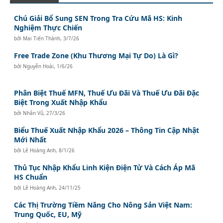
Chú Giải Bổ Sung SEN Trong Tra Cứu Mã HS: Kinh
Nghiệm Thực Chiến
bởi
Mai Tiến Thành
,
3/7/26
Free Trade Zone (Khu Thương Mại Tự Do) Là Gì?
bởi
Nguyễn Hoài
,
1/6/26
Phân Biệt Thuế MFN, Thuế Ưu Đãi Và Thuế Ưu Đãi Đặc
Biệt Trong Xuất Nhập Khẩu
bởi
Nhân Vũ
,
27/3/26
Biểu Thuế Xuất Nhập Khẩu 2026 – Thông Tin Cập Nhật
Mới Nhất
bởi
Lê Hoàng Anh
,
8/1/26
Thủ Tục Nhập Khẩu Linh Kiện Điện Tử Và Cách Áp Mã
HS Chuẩn
bởi
Lê Hoàng Anh
,
24/11/25
Các Thị Trường Tiềm Năng Cho Nông Sản Việt Nam:
Trung Quốc, EU, Mỹ