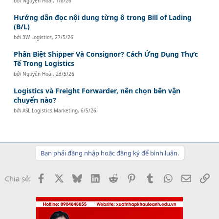
bởi
Nguyễn Hoài
,
1/6/26
Hướng dẫn đọc nội dung từng ô trong Bill of Lading
(B/L)
bởi
3W Logistics
,
27/5/26
Phân Biệt Shipper Và Consignor? Cách Ứng Dụng Thực
Tế Trong Logistics
bởi
Nguyễn Hoài
,
23/5/26
Logistics và Freight Forwarder, nên chọn bên vận
chuyển nào?
bởi
ASL Logistics Marketing
,
6/5/26
Bạn phải đăng nhập hoặc đăng ký để bình luận.
Facebook
X
Bluesky
LinkedIn
Reddit
Pinterest
Tumblr
WhatsApp
Email
Li
Chia sẻ: