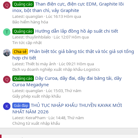
Than điện cực, điện cực EDM, Graphite lõi
Quảng cáo
Q
inox, bột than chì, vảy Graphite
Latest: quanglan
Lúc 16:13 Hôm qua
Bảo hiểm hàng hóa
Hướng dẫn lắp đồng hồ áp suất chi tiết
Quảng cáo
T
Latest: thuylinhbilalo
Lúc 12:07 Hôm qua
Tin tức cập nhật
Phân biệt tóc giả bằng tóc thật và tóc giả sợi tổng
Chia sẻ
hợp chi tiết
Latest: Thiết bị máy ảnh
Lúc 09:21 Hôm qua
Dịch vụ doanh nghiệp xuất nhập khẩu-Logistics
Dây Curoa, dây đai, dây đai băng tải, dây
Quảng cáo
Q
Curoa Megadyne
Latest: quanglan
Lúc 15:03, Thứ năm
Giấy phép xuất nhập khẩu
THỦ TỤC NHẬP KHẨU THUYỀN KAYAK MỚI
Giải đáp
K
NHẤT NĂM 2026
Latest: KeiraPham
Lúc 14:48, Thứ năm
Chứng từ xuất nhập khẩu