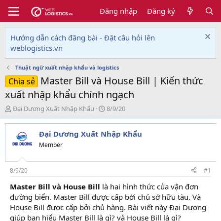
Đăng nhập
Đăng ký
Hướng dẫn cách đăng bài - Đặt câu hỏi lên
weblogistics.vn
Thuật ngữ xuất nhập khẩu và logistics
Master Bill và House Bill | Kiến thức
Chia sẻ
xuất nhập khẩu chính ngạch
T
N
Đại Dương Xuất Nhập Khẩu
8/9/20
h
g
r
à
Đại Dương Xuất Nhập Khẩu
e
y
a
g
Member
d
ử
s
i
t
8/9/20
#1
a
Master Bill và House Bill
là hai hình thức của vận đơn
r
đường biển. Master Bill được cấp bởi chủ sở hữu tàu. Và
t
e
House Bill được cấp bởi chủ hàng. Bài viết này Đại Dương
r
giúp bạn hiểu Master Bill là gì? và House Bill là gì?