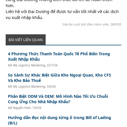
hơn.
Liên hệ với Đại Dương để được tư vấn tốt nhất về các dịch
vụ xuất nhập khẩu.
Sửa lần cuối bởi điều hành viên:
28/9/20
BÀI VIẾT LIÊN QUAN
4 Phương Thức Thanh Toán Quốc Tế Phổ Biến Trong
Xuất Nhập Khẩu
bởi
ASL Logistics Marketing
,
22/7/26
So Sánh Sự Khác Biệt Giữa Kho Ngoại Quan, Kho CFS
Và Kho Bảo Thuế
bởi
ASL Logistics Marketing
,
3/6/26
Phân Biệt ODM Và OEM: Mô Hình Nào Tối Ưu Chuỗi
Cung Ứng Cho Nhà Nhập Khẩu?
bởi
Nguyễn Hoài
,
1/6/26
Hướng dẫn đọc nội dung từng ô trong Bill of Lading
(B/L)