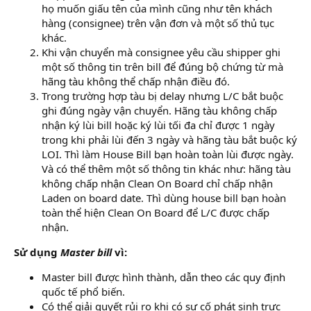
họ muốn giấu tên của mình cũng như tên khách
hàng (consignee) trên vận đơn và một số thủ tục
khác.
Khi vận chuyển mà consignee yêu cầu shipper ghi
một số thông tin trên bill để đúng bộ chứng từ mà
hãng tàu không thể chấp nhận điều đó.
Trong trường hợp tàu bị delay nhưng L/C bắt buộc
ghi đúng ngày vận chuyển. Hãng tàu không chấp
nhận ký lùi bill hoặc ký lùi tối đa chỉ được 1 ngày
trong khi phải lùi đến 3 ngày và hãng tàu bắt buộc ký
LOI. Thì làm House Bill bạn hoàn toàn lùi được ngày.
Và có thể thêm một số thông tin khác như: hãng tàu
không chấp nhận Clean On Board chỉ chấp nhận
Laden on board date. Thì dùng house bill bạn hoàn
toàn thể hiện Clean On Board để L/C được chấp
nhận.
Sử dụng
Master bill
vì:
Master bill được hình thành, dẫn theo các quy định
quốc tế phổ biến.
Có thể giải quyết rủi ro khi có sự cố phát sinh trực