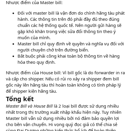
Nhược điểm của Master bill:
Đối với master bill là vận đơn do chính hãng tàu phát
hành. Các thông tin trên đó phải đầy đủ theo đúng
chuẩn các hệ thống quốc tế. Nên người gửi hàng sẽ
gặp khó khăn trong việc sửa đổi thông tin theo ý
muốn của mình.
Master bill chỉ quy định về quyền và nghĩa vụ đối với
người chuyên chở trên đường biển.
Bắt buộc phải công khai toàn bộ thông tin về hàng
hóa theo quy định.
Nhược điểm của House bill: Vì bill gốc là do forwarder in ra
và cấp cho shipper. Nếu có rủi ro xảy ra shipper đem bill
gốc này lên hãng tàu thì hoàn toàn không có tính pháp lý
để shipper kiện hãng tàu.
Tổng kết
Master Bill và House Bill
là 2 loại bill được sử dụng nhiều
nhất trong thị trường xuất nhập khẩu hiện này. Tuy nhiên
Master bill vẫn sử dụng nhiều bởi nó đảm bảo quyền lợi
cho bên vận chuyển. Hi vọng quý đọc giả có thể chia sẻ
cùng Đại Dương những kiến thức bổ ích để hoàn thiện