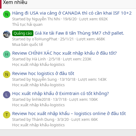
Xem nhiều
Hàng đi USA via cảng ở CANADA thì có cần khai ISF 10+2
N
Started by Nguyễn Thị Nhi
19/6/20
Lượt xem: 692K
Thủ tục hải quan
Giá Xe tải Faw 8 tấn Thùng 9M7 chở pallet.
Quảng cáo
Started by oToHungPhat
25/1/21
Lượt xem: 468K
Mua bán quốc tế
Review CHÍNH XÁC học xuất nhập khẩu ở đâu tốt?
H
Started by Hà Linh
2/5/18
Lượt xem: 233K
Học xuất nhập khẩu-logistics
Review học logistics ở đâu tốt
N
Started by Nguyễn Sung
13/10/18
Lượt xem: 143K
Học xuất nhập khẩu-logistics
Học xuất nhập khẩu ở Eximtrain có tốt không?
L
Started by linhle2018
13/7/18
Lượt xem: 106K
Học xuất nhập khẩu-logistics
Review học xuất nhập khẩu – logistics online ở đâu tốt
T
Started by Thành Dung
3/3/20
Lượt xem: 66K
Học xuất nhập khẩu-logistics