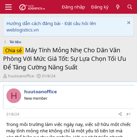
Đăng nhập
Đăng ký
Hướng dẫn cách đăng bài - Đặt câu hỏi lên
weblogistics.vn
Tài liệu
Máy Tính Mỏng Nhẹ Cho Dân Văn
Chia sẻ
Phòng Với Mức Giá Tốt: Sự Lựa Chọn Tối Ưu
Để Tăng Cường Năng Suất
T
N
huutoanoffice
31/8/24
h
g
r
à
huutoanoffice
e
y
H
a
g
New member
d
ử
s
i
t
31/8/24
#1
a
Trong môi trường làm việc ngày nay, việc sở hữu một chiếc
r
máy tính mỏng nhẹ không chỉ là một yếu tố tiện lợi mà
t
e
còn thể hiện sự chuyên nghiệp. Với sự phát triển nhanh