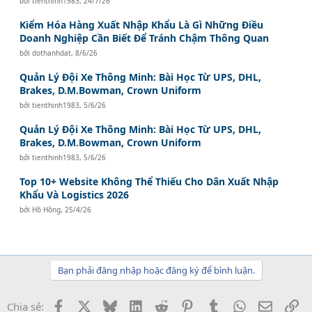
bởi
tienthinh1983
,
24/7/26
Kiểm Hóa Hàng Xuất Nhập Khẩu Là Gì Những Điều
Doanh Nghiệp Cần Biết Để Tránh Chậm Thông Quan
bởi
dothanhdat
,
8/6/26
Quản Lý Đội Xe Thông Minh: Bài Học Từ UPS, DHL,
Brakes, D.M.Bowman, Crown Uniform
bởi
tienthinh1983
,
5/6/26
Quản Lý Đội Xe Thông Minh: Bài Học Từ UPS, DHL,
Brakes, D.M.Bowman, Crown Uniform
bởi
tienthinh1983
,
5/6/26
Top 10+ Website Không Thể Thiếu Cho Dân Xuất Nhập
Khẩu Và Logistics 2026
bởi
Hồ Hồng
,
25/4/26
Bạn phải đăng nhập hoặc đăng ký để bình luận.
Facebook
X
Bluesky
LinkedIn
Reddit
Pinterest
Tumblr
WhatsApp
Email
Li
Chia sẻ: