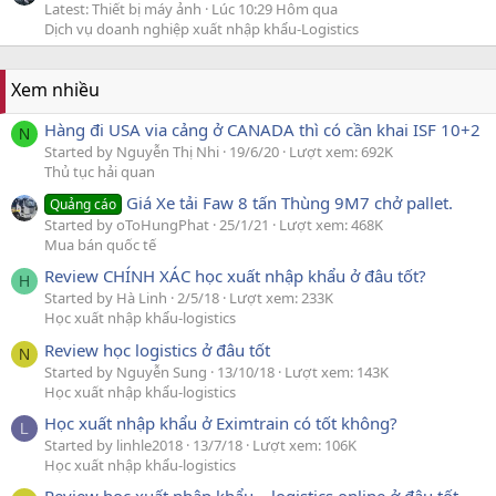
Latest: Thiết bị máy ảnh
Lúc 10:29 Hôm qua
Dịch vụ doanh nghiệp xuất nhập khẩu-Logistics
Xem nhiều
Hàng đi USA via cảng ở CANADA thì có cần khai ISF 10+2
N
Started by Nguyễn Thị Nhi
19/6/20
Lượt xem: 692K
Thủ tục hải quan
Giá Xe tải Faw 8 tấn Thùng 9M7 chở pallet.
Quảng cáo
Started by oToHungPhat
25/1/21
Lượt xem: 468K
Mua bán quốc tế
Review CHÍNH XÁC học xuất nhập khẩu ở đâu tốt?
H
Started by Hà Linh
2/5/18
Lượt xem: 233K
Học xuất nhập khẩu-logistics
Review học logistics ở đâu tốt
N
Started by Nguyễn Sung
13/10/18
Lượt xem: 143K
Học xuất nhập khẩu-logistics
Học xuất nhập khẩu ở Eximtrain có tốt không?
L
Started by linhle2018
13/7/18
Lượt xem: 106K
Học xuất nhập khẩu-logistics