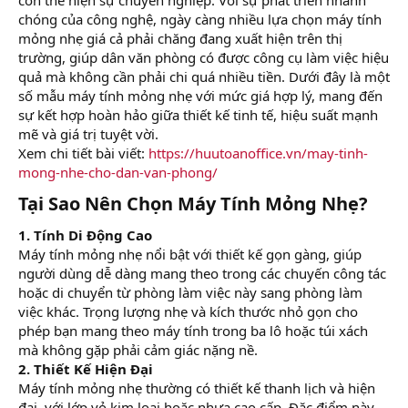
r
chóng của công nghệ, ngày càng nhiều lựa chọn máy tính
mỏng nhẹ giá cả phải chăng đang xuất hiện trên thị
trường, giúp dân văn phòng có được công cụ làm việc hiệu
quả mà không cần phải chi quá nhiều tiền. Dưới đây là một
số mẫu máy tính mỏng nhẹ với mức giá hợp lý, mang đến
sự kết hợp hoàn hảo giữa thiết kế tinh tế, hiệu suất mạnh
mẽ và giá trị tuyệt vời.
Xem chi tiết bài viết:
https://huutoanoffice.vn/may-tinh-
mong-nhe-cho-dan-van-phong/
Tại Sao Nên Chọn Máy Tính Mỏng Nhẹ?​
1. Tính Di Động Cao
Máy tính mỏng nhẹ nổi bật với thiết kế gọn gàng, giúp
người dùng dễ dàng mang theo trong các chuyến công tác
hoặc di chuyển từ phòng làm việc này sang phòng làm
việc khác. Trọng lượng nhẹ và kích thước nhỏ gọn cho
phép bạn mang theo máy tính trong ba lô hoặc túi xách
mà không gặp phải cảm giác nặng nề.
2. Thiết Kế Hiện Đại
Máy tính mỏng nhẹ thường có thiết kế thanh lịch và hiện
đại, với lớp vỏ kim loại hoặc nhựa cao cấp. Đặc điểm này