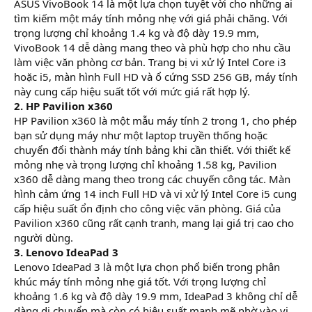
ASUS VivoBook 14 là một lựa chọn tuyệt vời cho những ai
tìm kiếm một máy tính mỏng nhẹ với giá phải chăng. Với
trọng lượng chỉ khoảng 1.4 kg và độ dày 19.9 mm,
VivoBook 14 dễ dàng mang theo và phù hợp cho nhu cầu
làm việc văn phòng cơ bản. Trang bị vi xử lý Intel Core i3
hoặc i5, màn hình Full HD và ổ cứng SSD 256 GB, máy tính
này cung cấp hiệu suất tốt với mức giá rất hợp lý.
2. HP Pavilion x360
HP Pavilion x360 là một mẫu máy tính 2 trong 1, cho phép
bạn sử dụng máy như một laptop truyền thống hoặc
chuyển đổi thành máy tính bảng khi cần thiết. Với thiết kế
mỏng nhẹ và trọng lượng chỉ khoảng 1.58 kg, Pavilion
x360 dễ dàng mang theo trong các chuyến công tác. Màn
hình cảm ứng 14 inch Full HD và vi xử lý Intel Core i5 cung
cấp hiệu suất ổn định cho công việc văn phòng. Giá của
Pavilion x360 cũng rất cạnh tranh, mang lại giá trị cao cho
người dùng.
3. Lenovo IdeaPad 3
Lenovo IdeaPad 3 là một lựa chọn phổ biến trong phân
khúc máy tính mỏng nhẹ giá tốt. Với trọng lượng chỉ
khoảng 1.6 kg và độ dày 19.9 mm, IdeaPad 3 không chỉ dễ
dàng di chuyển mà còn có hiệu suất mạnh mẽ nhờ vào vi