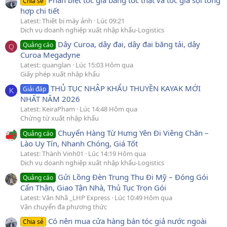
Chia sẻ
hợp chi tiết
Latest: Thiết bị máy ảnh
Lúc 09:21
Dịch vụ doanh nghiệp xuất nhập khẩu-Logistics
Dây Curoa, dây đai, dây đai băng tải, dây
Quảng cáo
Q
Curoa Megadyne
Latest: quanglan
Lúc 15:03 Hôm qua
Giấy phép xuất nhập khẩu
THỦ TỤC NHẬP KHẨU THUYỀN KAYAK MỚI
Giải đáp
K
NHẤT NĂM 2026
Latest: KeiraPham
Lúc 14:48 Hôm qua
Chứng từ xuất nhập khẩu
Chuyển Hàng Từ Hưng Yên Đi Viêng Chăn –
Quảng cáo
Lào Uy Tín, Nhanh Chóng, Giá Tốt
Latest: Thành Vinh01
Lúc 14:19 Hôm qua
Dịch vụ doanh nghiệp xuất nhập khẩu-Logistics
Gửi Lồng Đèn Trung Thu Đi Mỹ – Đóng Gói
Quảng cáo
Cẩn Thận, Giao Tận Nhà, Thủ Tục Trọn Gói
Latest: Văn Nhã _LHP Express
Lúc 10:49 Hôm qua
Vận chuyển đa phương thức
Có nên mua cửa hàng bán tóc giả nước ngoài
Chia sẻ