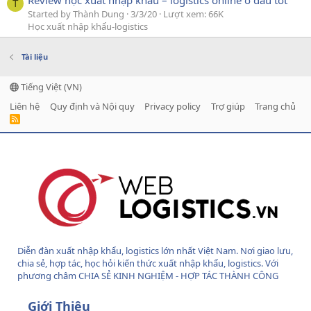
Review học xuất nhập khẩu – logistics online ở đâu tốt
T
Started by Thành Dung
3/3/20
Lượt xem: 66K
Học xuất nhập khẩu-logistics
Tài liệu
Tiếng Việt (VN)
Liên hệ
Quy định và Nội quy
Privacy policy
Trợ giúp
Trang chủ
R
S
S
Diễn đàn xuất nhập khẩu, logistics lớn nhất Việt Nam. Nơi giao lưu,
chia sẻ, hợp tác, học hỏi kiến thức xuất nhập khẩu, logistics. Với
phương châm CHIA SẺ KINH NGHIỆM - HỢP TÁC THÀNH CÔNG
Giới Thiệu