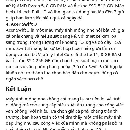
xử lý AMD Ryzen 5, 8 GB RAM và ổ cứng SSD 512 GB. Màn
hình 14 inch Full HD và thời gian sử dụng pin lên đến 7 giờ
giúp bạn làm việc hiệu quả cả ngày dài.
4. Acer Swift 3
Acer Swift 3 là một mẫu máy tính mỏng nhẹ nổi bật với giá
cả phải chăng và hiệu suất đáng kể. Với thiết kế kim loại
sang trọng, trọng lượng chỉ khoảng 1.2 kg và độ dày 15.9
mm, Swift 3 mang lại sự kết hợp hoàn hảo giữa tính di
động và bền bỉ. Vi xử lý Intel Core i5 thế hệ 11, 8 GB RAM
và ổ cứng SSD 256 GB đảm bảo hiệu suất mạnh mẽ cho
các tác vụ văn phòng hàng ngày. Giá của Swift 3 rất hợp lý,
khiến nó trở thành lựa chọn hấp dẫn cho người dùng có
ngân sách hạn chế.
Kết Luận​
Máy tính mỏng nhẹ không chỉ mang lại sự tiện lợi và tính
di động mà còn cung cấp hiệu suất ấn tượng cho công việc
văn phòng. Với nhiều lựa chọn giá cả phải chăng trên thị
trường, bạn hoàn toàn có thể tìm thấy một chiếc máy tính
đáp ứng nhu cầu công việc của mình mà không phải bỏ ra
quá nhiều chi phí. Những mẫu máy tính như ASUS