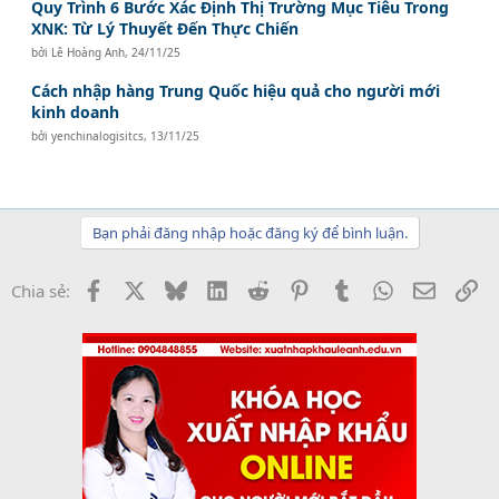
Quy Trình 6 Bước Xác Định Thị Trường Mục Tiêu Trong
XNK: Từ Lý Thuyết Đến Thực Chiến
bởi
Lê Hoàng Anh
,
24/11/25
Cách nhập hàng Trung Quốc hiệu quả cho người mới
kinh doanh
bởi
yenchinalogisitcs
,
13/11/25
Bạn phải đăng nhập hoặc đăng ký để bình luận.
Facebook
X
Bluesky
LinkedIn
Reddit
Pinterest
Tumblr
WhatsApp
Email
Li
Chia sẻ: