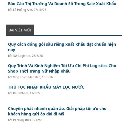
Báo Cáo Thị Trường Và Doanh Số Trong Sale Xuất Khẩu
bởi
Lê Hoàng Anh
,
27/10/25
BÀI VIẾT MỚI
Quy cách đóng gói sầu riêng xuất khẩu đạt chuẩn hiện
nay
bởi
3W Logistics
,
25/6/26
Quy Trình Và Kinh Nghiệm Tối Ưu Chi Phí Logistics Cho
Shop Thời Trang Nữ Nhập Khẩu
bởi
Xing Thích Mặc Đẹp
,
16/6/26
THỦ TỤC NHẬP KHẨU MÁY LỌC NƯỚC
bởi
KeiraPham
,
11/12/25
Chuyển phát nhanh quần áo: Giải pháp tối ưu cho
khách hàng gửi áo dài đi Mỹ
bởi
PTNLogistics
,
8/12/25