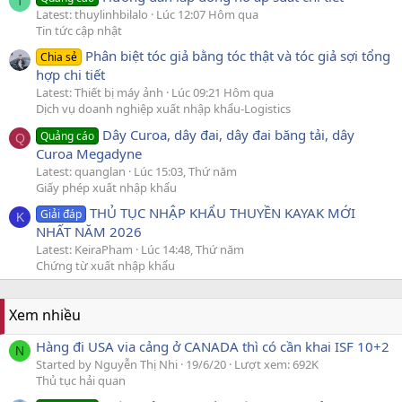
T
Latest: thuylinhbilalo
Lúc 12:07 Hôm qua
Tin tức cập nhật
Phân biệt tóc giả bằng tóc thật và tóc giả sợi tổng
Chia sẻ
hợp chi tiết
Latest: Thiết bị máy ảnh
Lúc 09:21 Hôm qua
Dịch vụ doanh nghiệp xuất nhập khẩu-Logistics
Dây Curoa, dây đai, dây đai băng tải, dây
Quảng cáo
Q
Curoa Megadyne
Latest: quanglan
Lúc 15:03, Thứ năm
Giấy phép xuất nhập khẩu
THỦ TỤC NHẬP KHẨU THUYỀN KAYAK MỚI
Giải đáp
K
NHẤT NĂM 2026
Latest: KeiraPham
Lúc 14:48, Thứ năm
Chứng từ xuất nhập khẩu
Xem nhiều
Hàng đi USA via cảng ở CANADA thì có cần khai ISF 10+2
N
Started by Nguyễn Thị Nhi
19/6/20
Lượt xem: 692K
Thủ tục hải quan