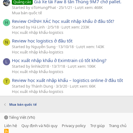
Giá Xe tải Faw 8 tấn Thùng 9M7 chở pallet.
Quảng cáo
Started by oToHungPhat
25/1/21
Lượt xem: 468K
Mua bán quốc tế
Review CHÍNH XÁC học xuất nhập khẩu ở đâu tốt?
H
Started by Hà Linh
2/5/18
Lượt xem: 233K
Học xuất nhập khẩu-logistics
Review học logistics ở đâu tốt
N
Started by Nguyễn Sung
13/10/18
Lượt xem: 143K
Học xuất nhập khẩu-logistics
Học xuất nhập khẩu ở Eximtrain có tốt không?
L
Started by linhle2018
13/7/18
Lượt xem: 106K
Học xuất nhập khẩu-logistics
Review học xuất nhập khẩu – logistics online ở đâu tốt
T
Started by Thành Dung
3/3/20
Lượt xem: 66K
Học xuất nhập khẩu-logistics
Mua bán quốc tế
Tiếng Việt (VN)
Liên hệ
Quy định và Nội quy
Privacy policy
Trợ giúp
Trang chủ
R