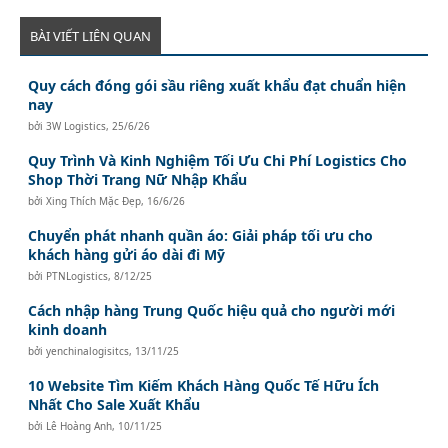
BÀI VIẾT LIÊN QUAN
Quy cách đóng gói sầu riêng xuất khẩu đạt chuẩn hiện
nay
bởi
3W Logistics
,
25/6/26
Quy Trình Và Kinh Nghiệm Tối Ưu Chi Phí Logistics Cho
Shop Thời Trang Nữ Nhập Khẩu
bởi
Xing Thích Mặc Đẹp
,
16/6/26
Chuyển phát nhanh quần áo: Giải pháp tối ưu cho
khách hàng gửi áo dài đi Mỹ
bởi
PTNLogistics
,
8/12/25
Cách nhập hàng Trung Quốc hiệu quả cho người mới
kinh doanh
bởi
yenchinalogisitcs
,
13/11/25
10 Website Tìm Kiếm Khách Hàng Quốc Tế Hữu Ích
Nhất Cho Sale Xuất Khẩu
bởi
Lê Hoàng Anh
,
10/11/25