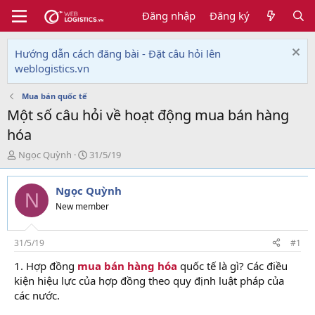
Đăng nhập
Đăng ký
Hướng dẫn cách đăng bài - Đặt câu hỏi lên
weblogistics.vn
Mua bán quốc tế
Một số câu hỏi về hoạt động mua bán hàng
hóa
T
N
Ngọc Quỳnh
31/5/19
h
g
r
à
Ngọc Quỳnh
e
y
N
a
g
New member
d
ử
s
i
t
31/5/19
#1
a
1. Hợp đồng
mua bán hàng hóa
quốc tế là gì? Các điều
r
kiện hiệu lực của hợp đồng theo quy định luật pháp của
t
e
các nước.
r