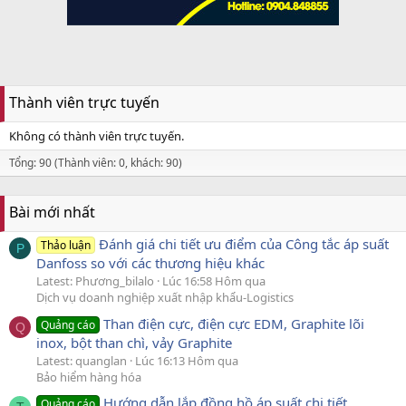
Thành viên trực tuyến
Không có thành viên trực tuyến.
Tổng: 90 (Thành viên: 0, khách: 90)
Bài mới nhất
Đánh giá chi tiết ưu điểm của Công tắc áp suất
Thảo luận
P
Danfoss so với các thương hiệu khác
Latest: Phương_bilalo
Lúc 16:58 Hôm qua
Dịch vụ doanh nghiệp xuất nhập khẩu-Logistics
Than điện cực, điện cực EDM, Graphite lõi
Quảng cáo
Q
inox, bột than chì, vảy Graphite
Latest: quanglan
Lúc 16:13 Hôm qua
Bảo hiểm hàng hóa
Hướng dẫn lắp đồng hồ áp suất chi tiết
Quảng cáo