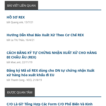
BÀI VIẾT LIÊN QUAN
HỒ SƠ REX
bởi
Quang xnk
,
13/7/21
Hướng Dẫn Khai Báo Xuất Xứ Theo Cơ Chế REX
bởi
La Thị Thảo
,
16/4/21
CÁCH ĐĂNG KÝ TỰ CHỨNG NHẬN XUẤT XỨ CHO HÀNG
ĐI CHÂU ÂU (REX)
bởi
khac.ant
,
22/11/19
Đăng ký Mã số REX dùng cho DN tự chứng nhận Xuất
xứ hàng hóa xuất khẩu đi EU
bởi
Thanh Cong - VCCI
,
21/8/19
ĐƯỢC QUAN TÂM
C/O Là Gì? Tổng Hợp Các Form C/O Phổ Biến Và Kinh