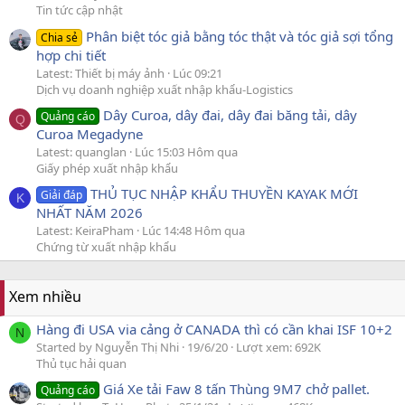
Tin tức cập nhật
Phân biệt tóc giả bằng tóc thật và tóc giả sợi tổng
Chia sẻ
hợp chi tiết
Latest: Thiết bị máy ảnh
Lúc 09:21
Dịch vụ doanh nghiệp xuất nhập khẩu-Logistics
Dây Curoa, dây đai, dây đai băng tải, dây
Quảng cáo
Q
Curoa Megadyne
Latest: quanglan
Lúc 15:03 Hôm qua
Giấy phép xuất nhập khẩu
THỦ TỤC NHẬP KHẨU THUYỀN KAYAK MỚI
Giải đáp
K
NHẤT NĂM 2026
Latest: KeiraPham
Lúc 14:48 Hôm qua
Chứng từ xuất nhập khẩu
Xem nhiều
Hàng đi USA via cảng ở CANADA thì có cần khai ISF 10+2
N
Started by Nguyễn Thị Nhi
19/6/20
Lượt xem: 692K
Thủ tục hải quan
Giá Xe tải Faw 8 tấn Thùng 9M7 chở pallet.
Quảng cáo