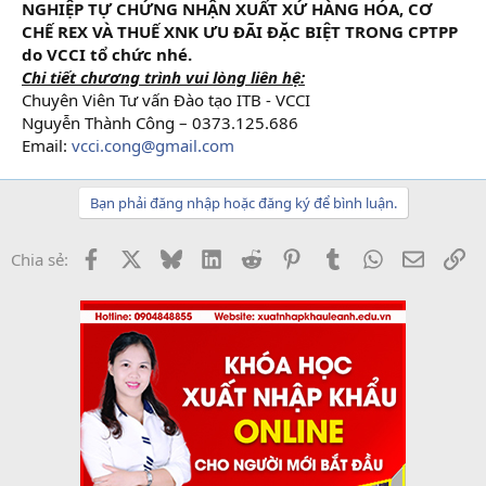
NGHIỆP TỰ CHỨNG NHẬN XUẤT XỨ HÀNG HÓA, CƠ
CHẾ REX
VÀ THUẾ XNK ƯU ĐÃI ĐẶC BIỆT TRONG CPTPP
do VCCI tổ chức nhé.
Chi tiết chương trình vui lòng liên hệ:
Chuyên Viên Tư vấn Đào tạo ITB - VCCI
Nguyễn Thành Công – 0373.125.686
Email:
vcci.cong@gmail.com
Bạn phải đăng nhập hoặc đăng ký để bình luận.
Facebook
X
Bluesky
LinkedIn
Reddit
Pinterest
Tumblr
WhatsApp
Email
Li
Chia sẻ: