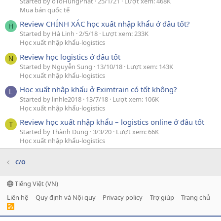
Started by oToHungPhat
25/1/21
Lượt xem: 468K
Mua bán quốc tế
Review CHÍNH XÁC học xuất nhập khẩu ở đâu tốt?
H
Started by Hà Linh
2/5/18
Lượt xem: 233K
Học xuất nhập khẩu-logistics
Review học logistics ở đâu tốt
N
Started by Nguyễn Sung
13/10/18
Lượt xem: 143K
Học xuất nhập khẩu-logistics
Học xuất nhập khẩu ở Eximtrain có tốt không?
L
Started by linhle2018
13/7/18
Lượt xem: 106K
Học xuất nhập khẩu-logistics
Review học xuất nhập khẩu – logistics online ở đâu tốt
T
Started by Thành Dung
3/3/20
Lượt xem: 66K
Học xuất nhập khẩu-logistics
C/O
Tiếng Việt (VN)
Liên hệ
Quy định và Nội quy
Privacy policy
Trợ giúp
Trang chủ
R
S
S