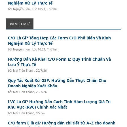
Nghiệm Xử Lý Thực Tế
bởi
Nguyễn Hoài
,
Lúc 10:21, Thứ hai
BÀI VIẾT MỚI
C/O Là Gì? Tổng Hợp Các Form C/O Phổ Biến Và Kinh
Nghiệm Xử Lý Thực Tế
bởi
Nguyễn Hoài
,
Lúc 10:21, Thứ hai
Hướng Dẫn Kê Khai C/O Form E: Quy Trình Chuẩn Và
Lưu Ý Thực Tế
bởi
Mai Tiến Thành
,
20/7/26
Quy Tắc Xuất Xứ GSP: Hướng Dẫn Thực Chiến Cho
Doanh Nghiệp Xuất Khẩu
bởi
Mai Tiến Thành
,
20/7/26
LVC Là Gì? Hướng Dẫn Cách Tính Hàm Lượng Giá Trị
Khu Vực (RVC) Chính Xác Nhất
bởi
Mai Tiến Thành
,
9/7/26
C/O form E là gì? Hướng dẫn chi tiết từ A–Z cho doanh