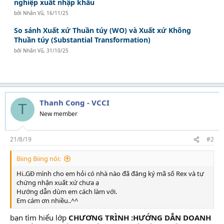
nghiệp xuất nhập khẩu
bởi
Nhân Vũ
,
16/11/25
So sánh Xuất xứ Thuần túy (WO) và Xuất xứ Không
Thuần túy (Substantial Transformation)
bởi
Nhân Vũ
,
31/10/25
Thanh Cong - VCCI
T
New member
21/8/19
#2
Biing Biing nói:
Hi..GĐ mình cho em hỏi có nhà nào đã đăng ký mã số Rex và tự
chứng nhận xuất xứ chưa ạ
Hướng dẫn dùm em cách làm với.
Em cám ơn nhiều..^^
bạn tìm hiểu lớp
CHƯƠNG TRÌNH :HƯỚNG DẪN DOANH