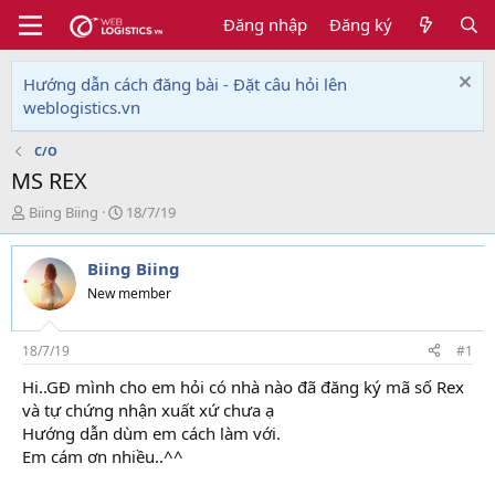
Đăng nhập
Đăng ký
Hướng dẫn cách đăng bài - Đặt câu hỏi lên
weblogistics.vn
C/O
MS REX
T
N
Biing Biing
18/7/19
h
g
r
à
Biing Biing
e
y
a
g
New member
d
ử
s
i
t
18/7/19
#1
a
Hi..GĐ mình cho em hỏi có nhà nào đã đăng ký mã số Rex
r
và tự chứng nhận xuất xứ chưa ạ
t
e
Hướng dẫn dùm em cách làm với.
r
Em cám ơn nhiều..^^