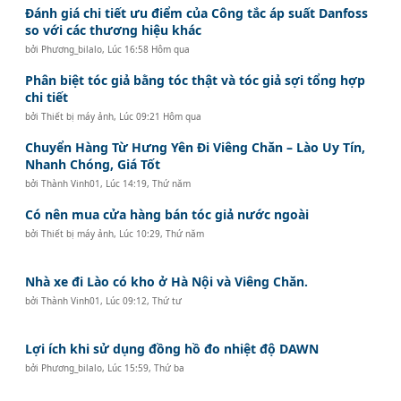
Đánh giá chi tiết ưu điểm của Công tắc áp suất Danfoss
so với các thương hiệu khác
bởi
Phương_bilalo
,
Lúc 16:58 Hôm qua
Phân biệt tóc giả bằng tóc thật và tóc giả sợi tổng hợp
chi tiết
bởi
Thiết bị máy ảnh
,
Lúc 09:21 Hôm qua
Chuyển Hàng Từ Hưng Yên Đi Viêng Chăn – Lào Uy Tín,
Nhanh Chóng, Giá Tốt
bởi
Thành Vinh01
,
Lúc 14:19, Thứ năm
Có nên mua cửa hàng bán tóc giả nước ngoài
bởi
Thiết bị máy ảnh
,
Lúc 10:29, Thứ năm
Nhà xe đi Lào có kho ở Hà Nội và Viêng Chăn.
bởi
Thành Vinh01
,
Lúc 09:12, Thứ tư
Lợi ích khi sử dụng đồng hồ đo nhiệt độ DAWN
bởi
Phương_bilalo
,
Lúc 15:59, Thứ ba