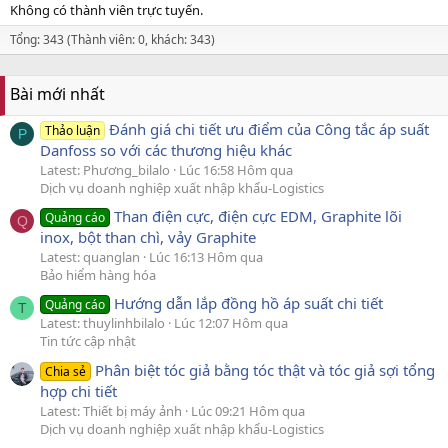
Không có thành viên trực tuyến.
Tổng: 343 (Thành viên: 0, khách: 343)
Bài mới nhất
Đánh giá chi tiết ưu điểm của Công tắc áp suất
Thảo luận
P
Danfoss so với các thương hiệu khác
Latest: Phương_bilalo
Lúc 16:58 Hôm qua
Dịch vụ doanh nghiệp xuất nhập khẩu-Logistics
Than điện cực, điện cực EDM, Graphite lõi
Quảng cáo
Q
inox, bột than chì, vảy Graphite
Latest: quanglan
Lúc 16:13 Hôm qua
Bảo hiểm hàng hóa
Hướng dẫn lắp đồng hồ áp suất chi tiết
Quảng cáo
T
Latest: thuylinhbilalo
Lúc 12:07 Hôm qua
Tin tức cập nhật
Phân biệt tóc giả bằng tóc thật và tóc giả sợi tổng
Chia sẻ
hợp chi tiết
Latest: Thiết bị máy ảnh
Lúc 09:21 Hôm qua
Dịch vụ doanh nghiệp xuất nhập khẩu-Logistics