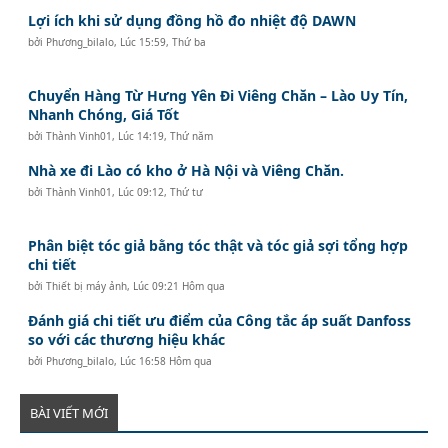
Lợi ích khi sử dụng đồng hồ đo nhiệt độ DAWN
bởi
Phương_bilalo
,
Lúc 15:59, Thứ ba
Chuyển Hàng Từ Hưng Yên Đi Viêng Chăn – Lào Uy Tín,
Nhanh Chóng, Giá Tốt
bởi
Thành Vinh01
,
Lúc 14:19, Thứ năm
Nhà xe đi Lào có kho ở Hà Nội và Viêng Chăn.
bởi
Thành Vinh01
,
Lúc 09:12, Thứ tư
Phân biệt tóc giả bằng tóc thật và tóc giả sợi tổng hợp
chi tiết
bởi
Thiết bị máy ảnh
,
Lúc 09:21 Hôm qua
Đánh giá chi tiết ưu điểm của Công tắc áp suất Danfoss
so với các thương hiệu khác
bởi
Phương_bilalo
,
Lúc 16:58 Hôm qua
BÀI VIẾT MỚI