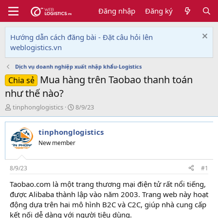
Đăng nhập
Đăng ký
Hướng dẫn cách đăng bài - Đặt câu hỏi lên
weblogistics.vn
Dịch vụ doanh nghiệp xuất nhập khẩu-Logistics
Mua hàng trên Taobao thanh toán
Chia sẻ
như thế nào?
T
N
tinphonglogistics
8/9/23
h
g
r
à
tinphonglogistics
e
y
a
g
New member
d
ử
s
i
t
8/9/23
#1
a
Taobao.com là một trang thương mại điện tử rất nổi tiếng,
r
được Alibaba thành lập vào năm 2003. Trang web này hoạt
t
e
động dựa trên hai mô hình B2C và C2C, giúp nhà cung cấp
r
kết nối dễ dàng với người tiêu dùng.