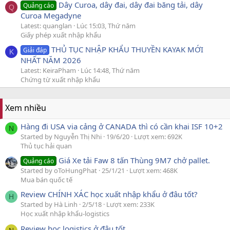
Dây Curoa, dây đai, dây đai băng tải, dây
Quảng cáo
Q
Curoa Megadyne
Latest: quanglan
Lúc 15:03, Thứ năm
Giấy phép xuất nhập khẩu
THỦ TỤC NHẬP KHẨU THUYỀN KAYAK MỚI
Giải đáp
K
NHẤT NĂM 2026
Latest: KeiraPham
Lúc 14:48, Thứ năm
Chứng từ xuất nhập khẩu
Xem nhiều
Hàng đi USA via cảng ở CANADA thì có cần khai ISF 10+2
N
Started by Nguyễn Thị Nhi
19/6/20
Lượt xem: 692K
Thủ tục hải quan
Giá Xe tải Faw 8 tấn Thùng 9M7 chở pallet.
Quảng cáo
Started by oToHungPhat
25/1/21
Lượt xem: 468K
Mua bán quốc tế
Review CHÍNH XÁC học xuất nhập khẩu ở đâu tốt?
H
Started by Hà Linh
2/5/18
Lượt xem: 233K
Học xuất nhập khẩu-logistics
Review học logistics ở đâu tốt