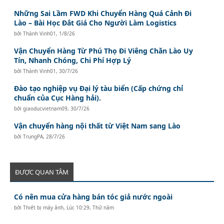
Những Sai Lầm FWD Khi Chuyển Hàng Quá Cảnh Đi
Lào – Bài Học Đắt Giá Cho Người Làm Logistics
bởi
Thành Vinh01
,
1/8/26
Vận Chuyển Hàng Từ Phú Thọ Đi Viêng Chăn Lào Uy
Tín, Nhanh Chóng, Chi Phí Hợp Lý
bởi
Thành Vinh01
,
30/7/26
Đào tạo nghiệp vụ Đại lý tàu biển (Cấp chứng chỉ
chuẩn của Cục Hàng hải).
bởi
giaoducvietnam09
,
30/7/26
Vận chuyển hàng nội thất từ Việt Nam sang Lào
bởi
TrungPA
,
28/7/26
ĐƯỢC QUAN TÂM
Có nên mua cửa hàng bán tóc giả nước ngoài
bởi
Thiết bị máy ảnh
,
Lúc 10:29, Thứ năm