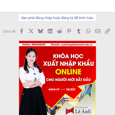
Bạn phải đăng nhập hoặc đăng ký để bình luận.
Facebook
X
Bluesky
LinkedIn
Reddit
Pinterest
Tumblr
WhatsApp
Email
Li
Chia sẻ: