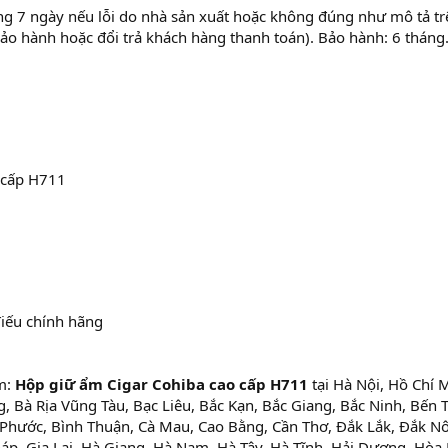
ng 7 ngày nếu lỗi do nhà sản xuất hoặc không đúng như mô tả tr
bảo hành hoặc đổi trả khách hàng thanh toán). Bảo hành: 6 tháng
 cấp H711
iếu chính hãng
m:
Hộp giữ ẩm Cigar Cohiba cao cấp H711
tại Hà Nội, Hồ Chí 
 Bà Rịa Vũng Tàu, Bạc Liêu, Bắc Kạn, Bắc Giang, Bắc Ninh, Bến T
 Phước, Bình Thuận, Cà Mau, Cao Bằng, Cần Thơ, Đắk Lắk, Đắk N
áp, Gia Lai, Hà Giang, Hà Nam, Hà Tây, Hà Tĩnh, Hải Dương, Hòa 