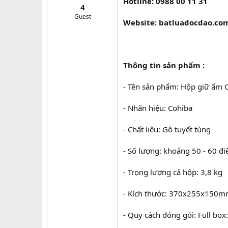
Hotline: 0988 00 11 31
4
t
Guest
e
Website: batluadocdao.co
r
Thông tin sản phẩm :
- Tên sản phẩm: Hộp giữ ẩm 
- Nhãn hiệu: Cohiba
- Chất liệu: Gỗ tuyết tùng
- Số lượng: khoảng 50 - 60 đi
- Trọng lượng cả hộp: 3,8 kg
- Kích thước: 370x255x150
- Quy cách đóng gói: Full box