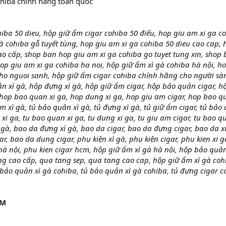
hiba chính hãng toàn quốc
iba 50 dieu, hộp giữ ẩm cigar cohiba 50 điếu, hop giu am xi ga c
gà cohiba gỗ tuyết tùng, hop giu am xi ga cohiba 50 dieu cao cap, 
ao cấp, shop ban hop giu am xi ga cohiba go tuyet tung xin, shop
hop giu am xi ga cohiba ha noi, hộp giữ ẩm xì gà cohiba hà nội, h
ho nguoi sanh, hộp giữ ẩm cigar cohiba chính hãng cho người sà
n xì gà, hộp đựng xì gà, hộp giữ ẩm cigar, hộp bảo quản cigar, h
 hop bao quan xi ga, hop dung xi ga, hop giu am cigar, hop bao q
ẩm xì gà, tủ bảo quản xì gà, tủ đựng xì gà, tủ giữ ẩm cigar, tủ bảo
m xi ga, tu bao quan xi ga, tu dung xi ga, tu giu am cigar, tu bao q
ì gà, bao da đựng xì gà, bao da cigar, bao da đựng cigar, bao da x
r, bao da dung cigar, phụ kiện xì gà, phụ kiện cigar, phu kien xi g
 hà nội, phu kien cigar hcm, hộp giữ ẩm xì gà hà nội, hộp bảo quản
g cao cấp, qua tang sep, qua tang cao cap, hộp giữ ẩm xì gà coh
bảo quản xì gà cohiba, tủ bảo quản xì gà cohiba, tủ đựng cigar c
ẨM