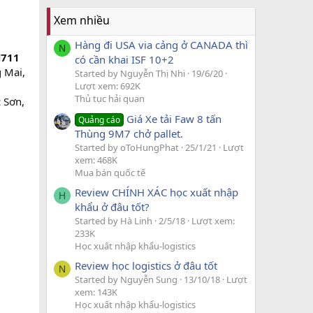
Xem nhiều
Hàng đi USA via cảng ở CANADA thì
N
H711
có cần khai ISF 10+2
 Mai,
Started by Nguyễn Thị Nhi
19/6/20
Lượt xem: 692K
Thủ tục hải quan
 Sơn,
Giá Xe tải Faw 8 tấn
Quảng cáo
Thùng 9M7 chở pallet.
Started by oToHungPhat
25/1/21
Lượt
xem: 468K
Mua bán quốc tế
Review CHÍNH XÁC học xuất nhập
H
khẩu ở đâu tốt?
Started by Hà Linh
2/5/18
Lượt xem:
233K
Học xuất nhập khẩu-logistics
Review học logistics ở đâu tốt
N
Started by Nguyễn Sung
13/10/18
Lượt
xem: 143K
Học xuất nhập khẩu-logistics