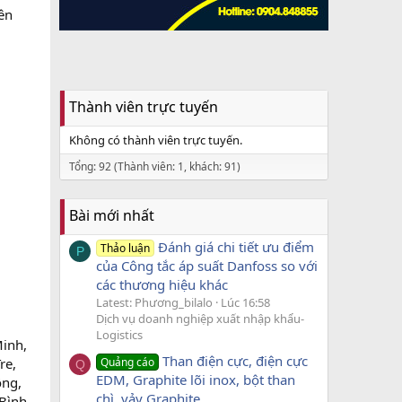
ên
.
Thành viên trực tuyến
Không có thành viên trực tuyến.
Tổng: 92 (Thành viên: 1, khách: 91)
Bài mới nhất
Đánh giá chi tiết ưu điểm
Thảo luận
P
của Công tắc áp suất Danfoss so với
các thương hiệu khác
Latest: Phương_bilalo
Lúc 16:58
Dịch vụ doanh nghiệp xuất nhập khẩu-
Logistics
Minh,
Than điện cực, điện cực
Quảng cáo
re,
Q
EDM, Graphite lõi inox, bột than
ông,
chì, vảy Graphite
Bình,