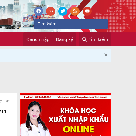
Đăng nhập
Đăng ký
Tìm kiếm
#1
711