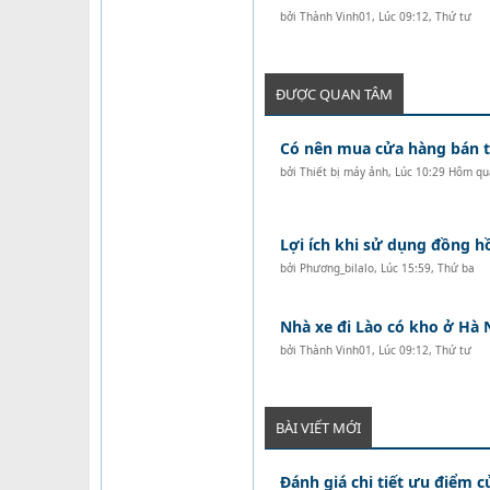
bởi
Thành Vinh01
,
Lúc 09:12, Thứ tư
ĐƯỢC QUAN TÂM
Có nên mua cửa hàng bán tó
bởi
Thiết bị máy ảnh
,
Lúc 10:29 Hôm qu
Lợi ích khi sử dụng đồng 
bởi
Phương_bilalo
,
Lúc 15:59, Thứ ba
Nhà xe đi Lào có kho ở Hà 
bởi
Thành Vinh01
,
Lúc 09:12, Thứ tư
BÀI VIẾT MỚI
Đánh giá chi tiết ưu điểm c