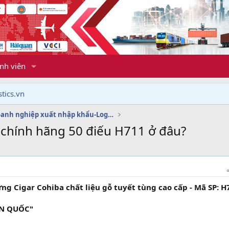
nh viên
tics.vn
Dịch vụ doanh nghiệp xuất nhập khẩu-Logistics
chính hãng 50 điếu H711 ở đâu?
g Cigar Cohiba chất liệu gỗ tuyết tùng cao cấp - Mã SP: H
ÀN QUỐC"