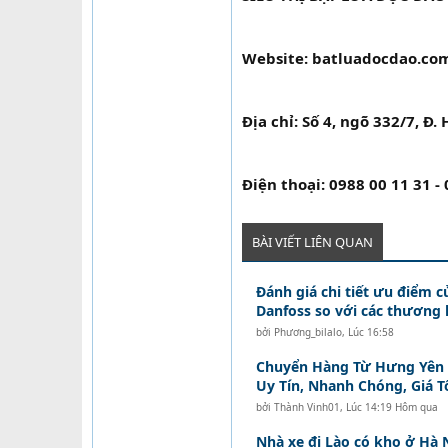
Website: batluadocdao.com
Địa chỉ: Số 4, ngõ 332/7, Đ.
Điện thoại: 0988 00 11 31 -
BÀI VIẾT LIÊN QUAN
Đánh giá chi tiết ưu điểm c
Danfoss so với các thương 
bởi
Phương_bilalo
,
Lúc 16:58
Chuyển Hàng Từ Hưng Yên Đ
Uy Tín, Nhanh Chóng, Giá T
bởi
Thành Vinh01
,
Lúc 14:19 Hôm qua
Nhà xe đi Lào có kho ở Hà 