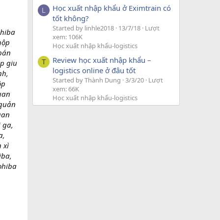
Học xuất nhập khẩu ở Eximtrain có
L
tốt không?
Started by linhle2018
13/7/18
Lượt
ohiba
xem: 106K
hộp
Học xuất nhập khẩu-logistics
 bán
Review học xuất nhập khẩu –
op giu
T
logistics online ở đâu tốt
nh,
Started by Thành Dung
3/3/20
Lượt
ộp
xem: 66K
uan
Học xuất nhập khẩu-logistics
 quản
uan
i ga,
a,
 xì
iba,
ohiba