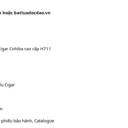
m hoặc batluadocdao.vn
Cigar Cohiba cao cấp H711
ếu Cigar
mm
: phiếu bảo hành, Catalogue