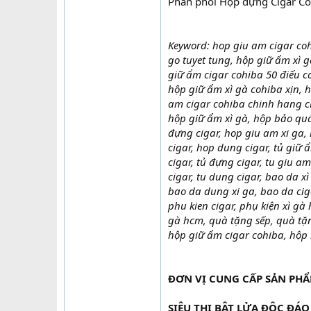
Phân phối Hộp đựng Cigar Co
Keyword: hop giu am cigar coh
go tuyet tung, hộp giữ ẩm xì 
giữ ẩm cigar cohiba 50 điếu c
hộp giữ ẩm xì gà cohiba xịn, 
am cigar cohiba chinh hang c
hộp giữ ẩm xì gà, hộp bảo quả
đựng cigar, hop giu am xi ga,
cigar, hop dung cigar, tủ giữ 
cigar, tủ đựng cigar, tu giu a
cigar, tu dung cigar, bao da x
bao da dung xi ga, bao da ciga
phu kien cigar, phụ kiện xì gà
gà hcm, quà tặng sếp, quà tặn
hộp giữ ẩm cigar cohiba, hộp 
ĐƠN VỊ CUNG CẤP SẢN PH
SIÊU THỊ BẬT LỬA ĐỘC ĐÁO