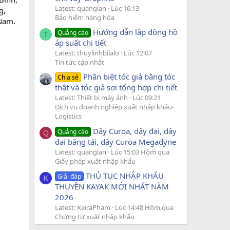
Latest: quanglan
Lúc 16:13
g,
Bảo hiểm hàng hóa
Nam.
Hướng dẫn lắp đồng hồ
Quảng cáo
T
áp suất chi tiết
Latest: thuylinhbilalo
Lúc 12:07
Tin tức cập nhật
Phân biệt tóc giả bằng tóc
Chia sẻ
thật và tóc giả sợi tổng hợp chi tiết
Latest: Thiết bị máy ảnh
Lúc 09:21
Dịch vụ doanh nghiệp xuất nhập khẩu-
Logistics
Dây Curoa, dây đai, dây
Quảng cáo
Q
đai băng tải, dây Curoa Megadyne
Latest: quanglan
Lúc 15:03 Hôm qua
Giấy phép xuất nhập khẩu
THỦ TỤC NHẬP KHẨU
Giải đáp
K
THUYỀN KAYAK MỚI NHẤT NĂM
2026
Latest: KeiraPham
Lúc 14:48 Hôm qua
Chứng từ xuất nhập khẩu