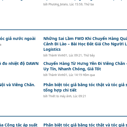
bởi
Phương_bilalo
,
Lúc 15:59, Thứ ba
c giả nước ngoài
Những Sai Lầm FWD Khi Chuyển Hàng Qu
Cảnh Đi Lào – Bài Học Đắt Giá Cho Người 
a
Logistics
bởi
Thành Vinh01
,
Lúc 09:21, Thứ bảy
hồ đo nhiệt độ DAWN
Chuyển Hàng Từ Hưng Yên Đi Viêng Chăn 
Uy Tín, Nhanh Chóng, Giá Tốt
bởi
Thành Vinh01
,
Lúc 14:19 Hôm qua
Nội và Viêng Chăn.
Phân biệt tóc giả bằng tóc thật và tóc giả 
tổng hợp chi tiết
bởi
Thiết bị máy ảnh
,
Lúc 09:21
ủa Công tắc áp suất
Phân biệt tóc giả bằng tóc thật và tóc giả 