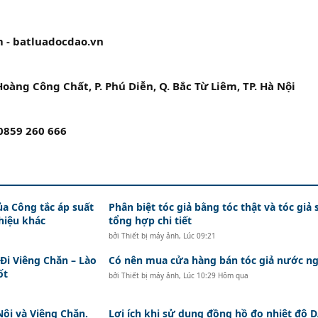
 - batluadocdao.vn
 Hoàng Công Chất, P. Phú Diễn, Q. Bắc Từ Liêm, TP. Hà Nội
 0859 260 666
ủa Công tắc áp suất
Phân biệt tóc giả bằng tóc thật và tóc giả 
hiệu khác
tổng hợp chi tiết
bởi
Thiết bị máy ảnh
,
Lúc 09:21
i Viêng Chăn – Lào
Có nên mua cửa hàng bán tóc giả nước ng
ốt
bởi
Thiết bị máy ảnh
,
Lúc 10:29 Hôm qua
Nội và Viêng Chăn.
Lợi ích khi sử dụng đồng hồ đo nhiệt độ