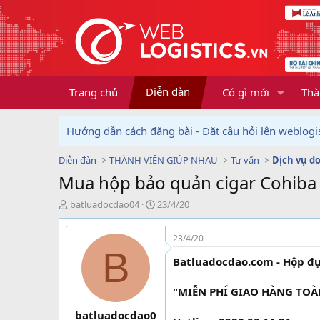
Diễn đàn
Trang chủ
Có gì mới
Thà
Hướng dẫn cách đăng bài - Đặt câu hỏi lên weblogis
Diễn đàn
THÀNH VIÊN GIÚP NHAU
Tư vấn
Mua hộp bảo quản cigar Cohiba 
T
N
batluadocdao04
23/4/20
h
g
r
à
23/4/20
e
y
B
a
g
Batluadocdao.com - Hộp đựn
d
ử
s
i
"MIỄN PHÍ GIAO HÀNG TO
t
a
batluadocdao0
r