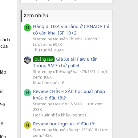
Xem nhiều
Hàng đi USA via cảng ở CANADA thì
N
có cần khai ISF 10+2
Started by Nguyễn Thị Nhi
19/6/20
 cách
Lượt xem: 692K
 của
Thủ tục hải quan
Giá Xe tải Faw 8 tấn
Quảng cáo
Thùng 9M7 chở pallet.
Started by oToHungPhat
25/1/21
Lượt
đáp
xem: 468K
Mua bán quốc tế
Review CHÍNH XÁC học xuất nhập
ặc
H
khẩu ở đâu tốt?
Started by Hà Linh
2/5/18
Lượt xem:
2-3
233K
Học xuất nhập khẩu-logistics
tối
Review học logistics ở đâu tốt
N
Started by Nguyễn Sung
13/10/18
Lượt
xem: 143K
đến