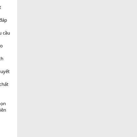
t
 đáp
u cầu
ho
ch
quyết
chất
họn
iên