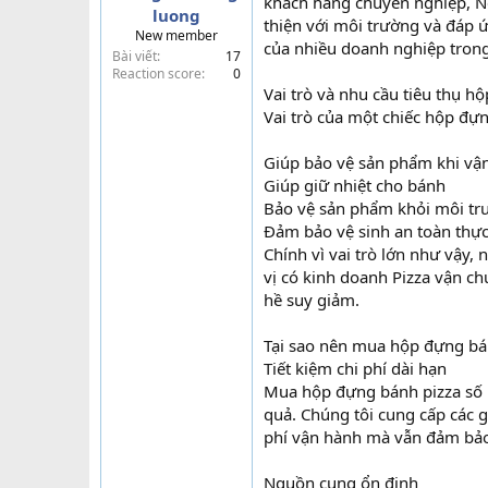
khách hàng chuyên nghiệp, N
luong
t
thiện với môi trường và đáp ứ
New member
e
của nhiều doanh nghiệp trong
Bài viết
17
r
Reaction score
0
Vai trò và nhu cầu tiêu thụ h
Vai trò của một chiếc hộp đựn
Giúp bảo vệ sản phẩm khi vậ
Giúp giữ nhiệt cho bánh
Bảo vệ sản phẩm khỏi môi tr
Đảm bảo vệ sinh an toàn thự
Chính vì vai trò lớn như vậy, 
vị có kinh doanh Pizza vận c
hề suy giảm.
Tại sao nên mua hộp đựng bán
Tiết kiệm chi phí dài hạn
Mua hộp đựng bánh pizza số l
quả. Chúng tôi cung cấp các g
phí vận hành mà vẫn đảm bảo
Nguồn cung ổn định