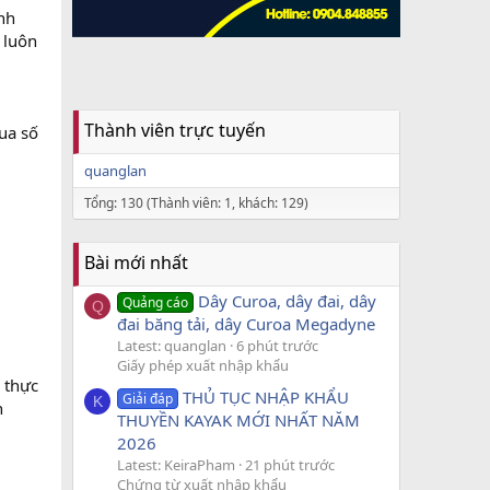
nh
 luôn
Thành viên trực tuyến
ua số
quanglan
Tổng: 130 (Thành viên: 1, khách: 129)
Bài mới nhất
Dây Curoa, dây đai, dây
Quảng cáo
Q
đai băng tải, dây Curoa Megadyne
Latest: quanglan
6 phút trước
Giấy phép xuất nhập khẩu
 thực
THỦ TỤC NHẬP KHẨU
Giải đáp
K
n
THUYỀN KAYAK MỚI NHẤT NĂM
2026
Latest: KeiraPham
21 phút trước
Chứng từ xuất nhập khẩu