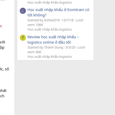
Học xuất nhập khẩu-logistics
Học xuất nhập khẩu ở Eximtrain có
L
tốt không?
Started by linhle2018
13/7/18
Lượt
xem: 106K
r
.
Học xuất nhập khẩu-logistics
Review học xuất nhập khẩu –
T
với
logistics online ở đâu tốt
hộp
Started by Thành Dung
3/3/20
Lượt
xem: 66K
Học xuất nhập khẩu-logistics
ớc, số
phát
ách