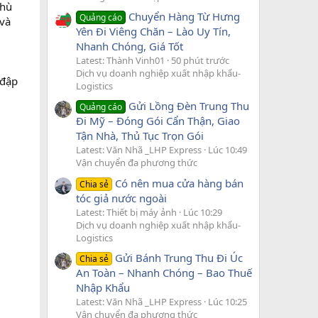
phù
Chuyển Hàng Từ Hưng
Quảng cáo
 và
Yên Đi Viêng Chăn – Lào Uy Tín,
Nhanh Chóng, Giá Tốt
Latest: Thành Vinh01
50 phút trước
Dịch vụ doanh nghiệp xuất nhập khẩu-
 đập
Logistics
Gửi Lồng Đèn Trung Thu
Quảng cáo
Đi Mỹ – Đóng Gói Cẩn Thận, Giao
Tận Nhà, Thủ Tục Trọn Gói
Latest: Văn Nhã _LHP Express
Lúc 10:49
Vận chuyển đa phương thức
Có nên mua cửa hàng bán
Chia sẻ
tóc giả nước ngoài
Latest: Thiết bị máy ảnh
Lúc 10:29
Dịch vụ doanh nghiệp xuất nhập khẩu-
Logistics
Gửi Bánh Trung Thu Đi Úc
Chia sẻ
An Toàn – Nhanh Chóng – Bao Thuế
Nhập Khẩu
Latest: Văn Nhã _LHP Express
Lúc 10:25
Vận chuyển đa phương thức