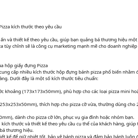
Pizza kích thước theo yêu cầu
 ấn và thiết kế theo yêu cầu, giúp bạn quảng bá thương hiệu một
za tùy chỉnh sẽ là công cụ marketing mạnh mẽ cho doanh nghiệp
ủa hộp giấy đựng Pizza
i cung cấp nhiều kích thước hộp đựng bánh pizza phổ biến nhằm 
ng. Dưới đây là một số kích thước tiêu chuẩn:
ớc khoảng (173x173x50mm), phù hợp cho các loại pizza mini ho
(253x253x50mm), thích hợp cho pizza cỡ vừa, thường dùng cho 
mm), dành cho pizza cỡ lớn, phục vụ gia đình hoặc nhóm bạn.
 kích thước và thiết kế theo yêu cầu cụ thể của khách hàng, giúp 
bá thương hiệu.
t kế để giữ nhiệt tốt, bảo vệ bánh pizza và đảm bảo bánh luôn 