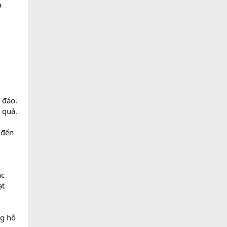
a
 đáo.
 quả.
 đến
ác
ạt
ng hỗ