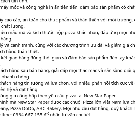
cách tận tình.
máy móc và công nghệ in ấn tiên tiến, đảm bảo sản phẩm có chấ
giấy cao cấp, an toàn cho thực phẩm và thân thiện với môi trường,
 chất lượng.
hiều mẫu mã và kích thước hộp pizza khác nhau, đáp ứng mọi nh
 hàng.
 lý và cạnh tranh, cùng với các chương trình ưu đãi và giảm giá c
ch hàng thân thiết.
kết giao hàng đúng thời gian và đảm bảo sản phẩm đến tay khá
.
hách hàng sau bán hàng, giải đáp mọi thắc mắc và sẵn sàng giải 
h nhanh chóng.
 khách hàng tin tưởng và lựa chọn, với nhiều phản hồi tích cực về 
iên hệ và đặt hàng
ưởng gia công hộp theo yêu cầu pizza tại New Star Paper
 mình mà New Star Paper được các chuỗi Pizza lớn Việt Nam lựa c
mpany, Pizza DoDo, ABC Bakery. Mọi nhu cầu đặt hàng, quý khách l
tline: 0364 667 155 để nhận tư vấn chi tiết.