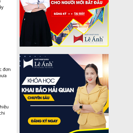
n
ậy
ác đơn
chưa
 hiệu
chi