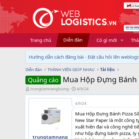
Diễn đàn
Trang chủ
Có gì mới
Thà
Hướng dẫn cách đăng bài - Đặt câu hỏi lên weblogis
Diễn đàn
THÀNH VIÊN GIÚP NHAU
Tài liệu
Mua Hộp Đựng Bánh Pi
Quảng cáo
T
N
trungtamnangluong
4/9/24
h
g
r
à
4/9/24
e
y
a
g
Mua Hộp Đựng Bánh Pizza Số 
d
ử
New Star Paper là một công ty
s
i
xuất hiện đại và công nghệ 
t
như hộp đựng bánh pizza, ly g
a
trungtamnang
r