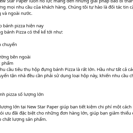
ew Star Paper luôn nỗ lực mang đến những giải pháp bao bì thâ
ng mọi nhu cầu của khách hàng. Chúng tôi tự hào là đối tác tin c
 và ngoài nước.
ộp bánh pizza hiện nay
g bánh Pizza có thể kể tới như:
n chuyển
ường bên ngoài
c phẩm
nhu cầu tiêu thụ hộp đựng bánh Pizza là rất lớn. Hầu như tất cả c
huyển tận nhà đều cần phải sử dụng loại hộp này, khiến nhu cầu 
h pizza số lượng lớn
ượng lớn tại New Star Paper giúp bạn tiết kiệm chi phí một cách
ói ưu đãi đặc biệt cho những đơn hàng lớn, giúp bạn giảm thiểu 
 chất lượng sản phẩm.