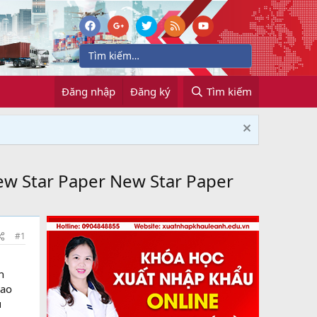
Đăng nhập
Đăng ký
Tìm kiếm
ew Star Paper New Star Paper
#1
n
cao
ụ