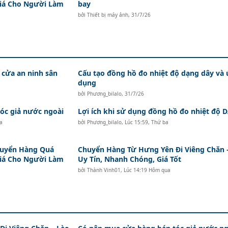
Giá Cho Người Làm
bay
bởi
Thiết bị máy ảnh
,
31/7/26
 cửa an ninh sân
Cấu tạo đồng hồ đo nhiệt độ dạng dây và
dụng
bởi
Phương_bilalo
,
31/7/26
c giả nước ngoài
Lợi ích khi sử dụng đồng hồ đo nhiệt độ
a
bởi
Phương_bilalo
,
Lúc 15:59, Thứ ba
huyển Hàng Quá
Chuyển Hàng Từ Hưng Yên Đi Viêng Chăn 
Giá Cho Người Làm
Uy Tín, Nhanh Chóng, Giá Tốt
bởi
Thành Vinh01
,
Lúc 14:19 Hôm qua