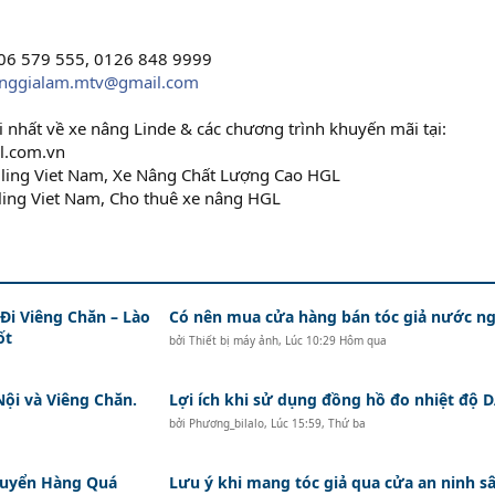
906 579 555, 0126 848 9999
nggialam.mtv@gmail.com
 nhất về xe nâng Linde & các chương trình khuyến mãi tại:
gl.com.vn
dling Viet Nam, Xe Nâng Chất Lượng Cao HGL
ling Viet Nam, Cho thuê xe nâng HGL
i Viêng Chăn – Lào
Có nên mua cửa hàng bán tóc giả nước ng
ốt
bởi
Thiết bị máy ảnh
,
Lúc 10:29 Hôm qua
Nội và Viêng Chăn.
Lợi ích khi sử dụng đồng hồ đo nhiệt độ
bởi
Phương_bilalo
,
Lúc 15:59, Thứ ba
huyển Hàng Quá
Lưu ý khi mang tóc giả qua cửa an ninh s