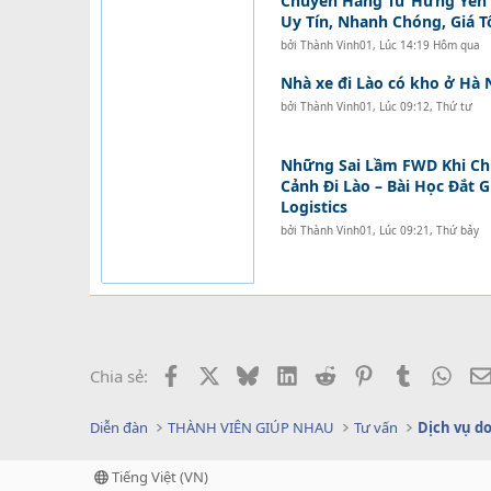
Chuyển Hàng Từ Hưng Yên Đ
Uy Tín, Nhanh Chóng, Giá T
bởi
Thành Vinh01
,
Lúc 14:19 Hôm qua
Nhà xe đi Lào có kho ở Hà 
bởi
Thành Vinh01
,
Lúc 09:12, Thứ tư
Những Sai Lầm FWD Khi C
Cảnh Đi Lào – Bài Học Đắt 
Logistics
bởi
Thành Vinh01
,
Lúc 09:21, Thứ bảy
Facebook
X
Bluesky
LinkedIn
Reddit
Pinterest
Tumblr
What
Chia sẻ:
Diễn đàn
THÀNH VIÊN GIÚP NHAU
Tư vấn
Tiếng Việt (VN)