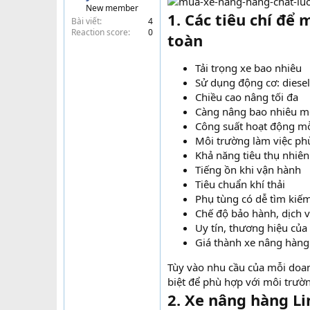
New member
t
1. Các tiêu chí để
Bài viết
4
e
Reaction score
0
toàn
r
Tải trọng xe bao nhiêu
Sử dụng động cơ: diesel
Chiều cao nâng tối đa
Càng nâng bao nhiêu m
Công suất hoạt động m
Môi trường làm việc ph
Khả năng tiêu thụ nhiên
Tiếng ồn khi vận hành
Tiêu chuẩn khí thải
Phụ tùng có dễ tìm kiế
Chế độ bảo hành, dịch v
Uy tín, thương hiệu của
Giá thành xe nâng hàng
Tùy vào nhu cầu của mỗi doa
biệt để phù hợp với môi trườ
2. Xe nâng hàng Li