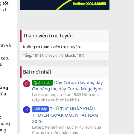
g tốt
m chi
Thành viên trực tuyến
ịnh và
Không có thành viên trực tuyến.
Tổng: 101 (Thành viên: 0, khách: 101)
 cao.
ệu
Bài mới nhất
Dây Curoa, dây đai, dây
Quảng cáo
Q
hàng
đai băng tải, dây Curoa Megadyne
của
Latest: quanglan
Lúc 15:03 Hôm qua
Giấy phép xuất nhập khẩu
THỦ TỤC NHẬP KHẨU
Giải đáp
K
THUYỀN KAYAK MỚI NHẤT NĂM
c
2026
thống
Latest: KeiraPham
Lúc 14:48 Hôm qua
ống
Chứng từ xuất nhập khẩu