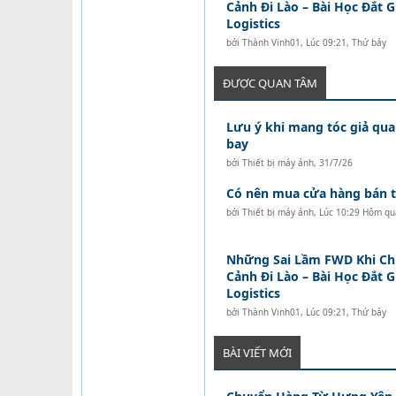
Cảnh Đi Lào – Bài Học Đắt 
Logistics
bởi
Thành Vinh01
,
Lúc 09:21, Thứ bảy
ĐƯỢC QUAN TÂM
Lưu ý khi mang tóc giả qua
bay
bởi
Thiết bị máy ảnh
,
31/7/26
Có nên mua cửa hàng bán tó
bởi
Thiết bị máy ảnh
,
Lúc 10:29 Hôm qu
Những Sai Lầm FWD Khi C
Cảnh Đi Lào – Bài Học Đắt 
Logistics
bởi
Thành Vinh01
,
Lúc 09:21, Thứ bảy
BÀI VIẾT MỚI