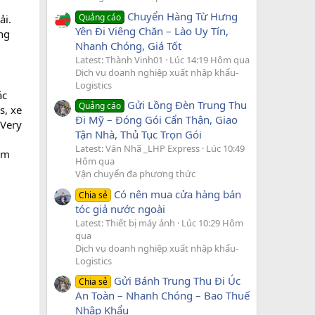
Chuyển Hàng Từ Hưng
Quảng cáo
ải.
Yên Đi Viêng Chăn – Lào Uy Tín,
ng
Nhanh Chóng, Giá Tốt
Latest: Thành Vinh01
Lúc 14:19 Hôm qua
Dịch vụ doanh nghiệp xuất nhập khẩu-
Logistics
ác
Gửi Lồng Đèn Trung Thu
Quảng cáo
s, xe
Đi Mỹ – Đóng Gói Cẩn Thận, Giao
 Very
Tận Nhà, Thủ Tục Trọn Gói
Latest: Văn Nhã _LHP Express
Lúc 10:49
đảm
Hôm qua
Vận chuyển đa phương thức
Có nên mua cửa hàng bán
Chia sẻ
tóc giả nước ngoài
Latest: Thiết bị máy ảnh
Lúc 10:29 Hôm
qua
Dịch vụ doanh nghiệp xuất nhập khẩu-
Logistics
Gửi Bánh Trung Thu Đi Úc
Chia sẻ
An Toàn – Nhanh Chóng – Bao Thuế
Nhập Khẩu