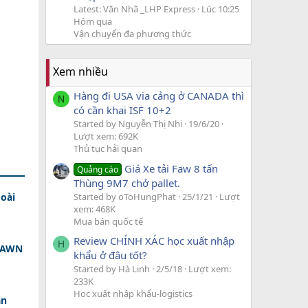
Latest: Văn Nhã _LHP Express
Lúc 10:25
Hôm qua
Vận chuyển đa phương thức
Xem nhiều
Hàng đi USA via cảng ở CANADA thì
N
có cần khai ISF 10+2
Started by Nguyễn Thị Nhi
19/6/20
Lượt xem: 692K
Thủ tục hải quan
Giá Xe tải Faw 8 tấn
Quảng cáo
Thùng 9M7 chở pallet.
Started by oToHungPhat
25/1/21
Lượt
oài
xem: 468K
Mua bán quốc tế
Review CHÍNH XÁC học xuất nhập
H
 DAWN
khẩu ở đâu tốt?
Started by Hà Linh
2/5/18
Lượt xem:
233K
Học xuất nhập khẩu-logistics
ân