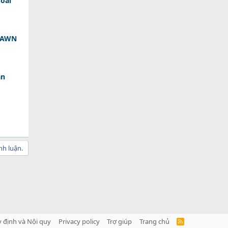
oài
 DAWN
ân
nh luận.
 định và Nội quy
Privacy policy
Trợ giúp
Trang chủ
R