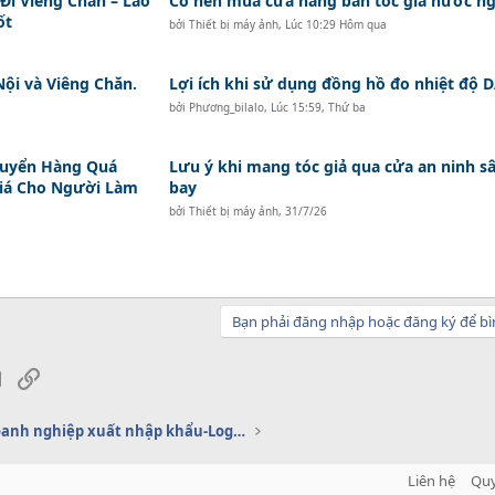
i Viêng Chăn – Lào
Có nên mua cửa hàng bán tóc giả nước ng
ốt
bởi
Thiết bị máy ảnh
,
Lúc 10:29 Hôm qua
Nội và Viêng Chăn.
Lợi ích khi sử dụng đồng hồ đo nhiệt độ
bởi
Phương_bilalo
,
Lúc 15:59, Thứ ba
huyển Hàng Quá
Lưu ý khi mang tóc giả qua cửa an ninh s
Giá Cho Người Làm
bay
bởi
Thiết bị máy ảnh
,
31/7/26
Bạn phải đăng nhập hoặc đăng ký để bì
sApp
Email
Link
Dịch vụ doanh nghiệp xuất nhập khẩu-Logistics
Liên hệ
Quy