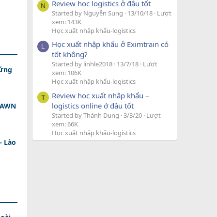
Review học logistics ở đâu tốt
N
Started by Nguyễn Sung
13/10/18
Lượt
xem: 143K
Học xuất nhập khẩu-logistics
Học xuất nhập khẩu ở Eximtrain có
L
tốt không?
Started by linhle2018
13/7/18
Lượt
 ứng
xem: 106K
Học xuất nhập khẩu-logistics
Review học xuất nhập khẩu –
T
logistics online ở đâu tốt
 DAWN
Started by Thành Dung
3/3/20
Lượt
xem: 66K
Học xuất nhập khẩu-logistics
– Lào