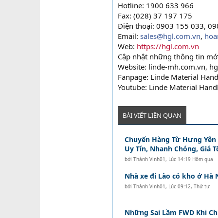
Hotline: 1900 633 966
Fax: (028) 37 197 175
Điện thoại: 0903 155 033, 0
Email:
sales@hgl.com.vn
,
hoa
Web:
https://hgl.com.vn
Cập nhật những thông tin mới
Website: linde-mh.com.vn, h
Fanpage: Linde Material Han
Youtube: Linde Material Hand
BÀI VIẾT LIÊN QUAN
Chuyển Hàng Từ Hưng Yên Đ
Uy Tín, Nhanh Chóng, Giá T
bởi
Thành Vinh01
,
Lúc 14:19 Hôm qua
Nhà xe đi Lào có kho ở Hà 
bởi
Thành Vinh01
,
Lúc 09:12, Thứ tư
Những Sai Lầm FWD Khi C