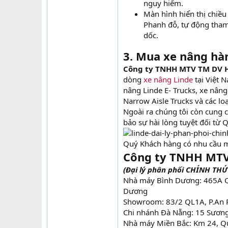
nguy hiểm.
Màn hình hiển thị chiều 
Phanh đỗ, tự động tham 
dốc.
3. Mua xe nâng hàn
Công ty TNHH MTV TM DV 
dòng
xe nâng Linde
tại Việt 
nâng Linde E- Trucks, xe nâng 
Narrow Aisle Trucks và các lo
Ngoài ra chúng tôi còn cung 
bảo sự hài lòng tuyệt đối từ 
Quý Khách hàng có nhu cầu mu
Công ty TNHH MTV
(Đại lý phân phối CHÍNH THỨ
Nhà máy Bình Dương: 465A QL1
Dương
Showroom: 83/2 QL1A, P.An 
Chi nhánh Đà Nẵng: 15 Sương 
Nhà máy Miền Bắc: Km 24, Qu