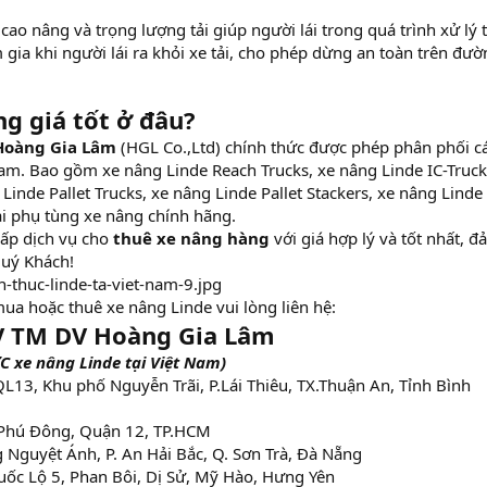
cao nâng và trọng lượng tải giúp người lái trong quá trình xử lý t
gia khi người lái ra khỏi xe tải, cho phép dừng an toàn trên đườ
g giá tốt ở đâu?
Hoàng Gia Lâm
(HGL Co.,Ltd) chính thức được phép phân phối c
Nam. Bao gồm xe nâng Linde Reach Trucks, xe nâng Linde IC-Truck
Linde Pallet Trucks, xe nâng Linde Pallet Stackers, xe nâng Linde
ại phụ tùng xe nâng chính hãng.
cấp dịch vụ cho
thuê xe nâng hàng
với giá hợp lý và tốt nhất, 
Quý Khách!
a hoặc thuê xe nâng Linde vui lòng liên hệ:
 TM DV Hoàng Gia Lâm
C xe nâng Linde tại Việt Nam)
3, Khu phố Nguyễn Trãi, P.Lái Thiêu, TX.Thuận An, Tỉnh Bình
Phú Đông, Quận 12, TP.HCM
Nguyệt Ánh, P. An Hải Bắc, Q. Sơn Trà, Đà Nẵng
ốc Lộ 5, Phan Bôi, Dị Sử, Mỹ Hào, Hưng Yên