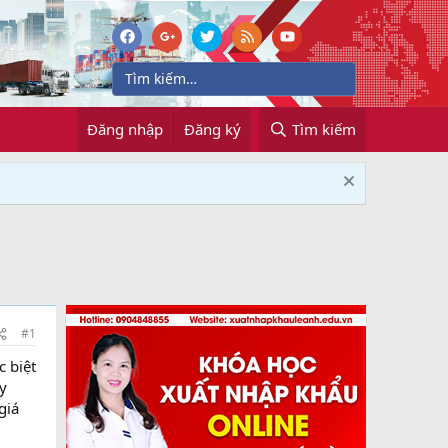
Đăng nhập
Đăng ký
Tìm kiếm
#1
c biệt
ay
giá