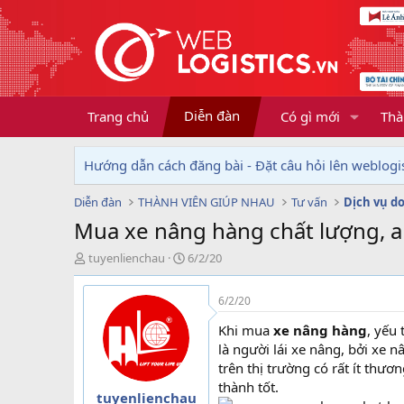
Diễn đàn
Trang chủ
Có gì mới
Thà
Hướng dẫn cách đăng bài - Đặt câu hỏi lên weblogis
Diễn đàn
THÀNH VIÊN GIÚP NHAU
Tư vấn
Mua xe nâng hàng chất lượng, an
T
N
tuyenlienchau
6/2/20
h
g
r
à
6/2/20
e
y
a
g
Khi mua
xe nâng hàng
, yếu
d
ử
là người lái xe nâng, bởi xe 
s
i
trên thị trường có rất ít thư
t
thành tốt.
a
tuyenlienchau
r