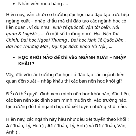
Nhân viên mua hàng ….
Hiện nay, vẫn chưa có trường đại học nào đạo tạo trực tiếp
ngàng xuất – nhập khẩu mà chỉ đào tạo các ngành học có
liên quan , ví dụ như :
Kinh tế quốc tế, Vận tải biển, Hải
quan & Logistic , …
ở một số trường như :
Học Viện Tài
Chính, Đại học Ngoại Thương , Đại học Kinh Tế Quốc Dân ,
Đại học Thương Mại , Đại học Bách Khoa Hà Nội , …
HỌC KHỐI NÀO để thi vào NGÀNH XUẤT – NHẬP
KHẨU ?
Vậy, đối với các trường đại học có đào tạo các ngành liên
quan đến xuất – nhập khẩu thì các bạn nên học khối gì?
Để có thể quyết định xem mình nên học khối nào, đầu tiên,
các bạn nên xác định xem mình muốn thi vào trường nào,
tại trường đó thì ngành học đó xét tuyển những khối nào.
Hiện nay, các ngành này hầu như đều xét tuyển theo khối :
A
( Toán, Lý, Hoá ) ;
A1
( Toán, Lý, Anh ) và
D1
( Toán, Văn,
Anh ) .