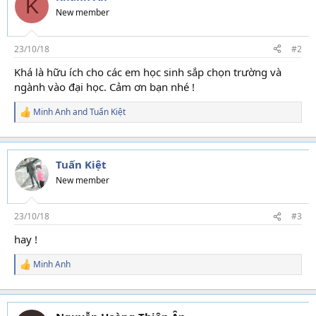
K
i
New member
o
n
s
23/10/18
#2
:
Khá là hữu ích cho các em học sinh sắp chọn trường và
ngành vào đại học. Cảm ơn bạn nhé !
Minh Anh
and
Tuấn Kiệt
R
e
a
c
t
Tuấn Kiệt
i
New member
o
n
s
23/10/18
#3
:
hay !
Minh Anh
R
e
a
c
t