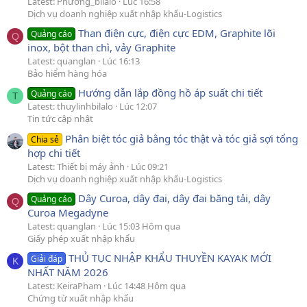
Latest: Phương_bilalo
Lúc 16:58
Dịch vụ doanh nghiệp xuất nhập khẩu-Logistics
Than điện cực, điện cực EDM, Graphite lõi
Quảng cáo
Q
inox, bột than chì, vảy Graphite
Latest: quanglan
Lúc 16:13
Bảo hiểm hàng hóa
Hướng dẫn lắp đồng hồ áp suất chi tiết
Quảng cáo
T
Latest: thuylinhbilalo
Lúc 12:07
Tin tức cập nhật
Phân biệt tóc giả bằng tóc thật và tóc giả sợi tổng
Chia sẻ
hợp chi tiết
Latest: Thiết bị máy ảnh
Lúc 09:21
Dịch vụ doanh nghiệp xuất nhập khẩu-Logistics
Dây Curoa, dây đai, dây đai băng tải, dây
Quảng cáo
Q
Curoa Megadyne
Latest: quanglan
Lúc 15:03 Hôm qua
Giấy phép xuất nhập khẩu
THỦ TỤC NHẬP KHẨU THUYỀN KAYAK MỚI
Giải đáp
K
NHẤT NĂM 2026
Latest: KeiraPham
Lúc 14:48 Hôm qua
Chứng từ xuất nhập khẩu