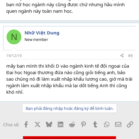
bạn nữ học ngành này cũng được chứ nhưng hầu mình
quen ngành này toàn nam học.
Nhữ Việt Dung
N
New member
19/12/19
#8
mấy bạn mình thi khối D vào ngành kinh tế đối ngoại của
Đại học Ngoại thương đứa nào cũng giỏi tiếng anh, bảo
sao chúng nó đi làm xuất nhập khẩu lương cao, giờ mà trái
ngành làm xuất nhập khẩu mà lại dốt tiếng Anh thì cũng
khó nhỉ.
Bạn phải đăng nhập hoặc đăng ký để bình luận.
Facebook
X
Bluesky
LinkedIn
Reddit
Pinterest
Tumblr
WhatsApp
Email
Li
Chia sẻ: