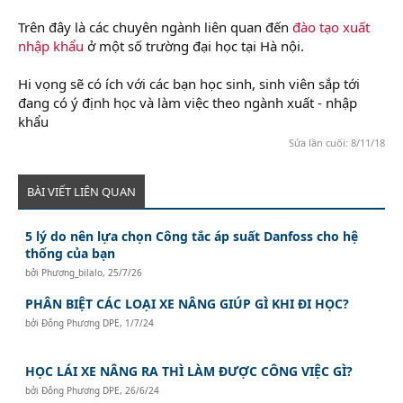
Trên đây là các chuyên ngành liên quan đến
đào tạo xuất
nhập khẩu
ở một số trường đại học tại Hà nội.
Hi vọng sẽ có ích với các bạn học sinh, sinh viên sắp tới
đang có ý định học và làm việc theo ngành xuất - nhập
khẩu
Sửa lần cuối:
8/11/18
BÀI VIẾT LIÊN QUAN
5 lý do nên lựa chọn Công tắc áp suất Danfoss cho hệ
thống của bạn
bởi
Phương_bilalo
,
25/7/26
PHÂN BIỆT CÁC LOẠI XE NÂNG GIÚP GÌ KHI ĐI HỌC?
bởi
Đông Phương DPE
,
1/7/24
HỌC LÁI XE NÂNG RA THÌ LÀM ĐƯỢC CÔNG VIỆC GÌ?
bởi
Đông Phương DPE
,
26/6/24