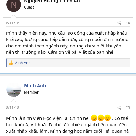
Nguyễn Hoàng Thiên Ân
N
i
Guest
o
n
s
8/11/18
#4
:
mình thấy hiện nay, nhu cầu lao động của xuất nhập khẩu
khá cao, lương cũng hấp dẫn nữa, cũng muốn định hướng
cho em mình theo ngành này, nhưng chưa biết khuyên
nên thi trường nào. Cảm ơn về bài viết của bạn nhé!
Minh Anh
R
e
a
c
t
Minh Anh
i
Member
o
n
s
8/11/18
#5
:
Mình là sinh viên Học Viện Tài Chính nè.
. Có thể
học khối A, A1 hoặc D nhé. Có nhiều ngành liên quan đến
xuất nhập khẩu lắm. Mình đang học năm cuối Hải quan nè