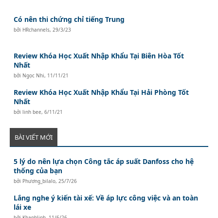
Có nên thi chứng chỉ tiếng Trung
bởi
HRchannels
,
29/3/23
Review Khóa Học Xuất Nhập Khẩu Tại Biên Hòa Tốt
Nhất
bởi
Ngọc Nhi
,
11/11/21
Review Khóa Học Xuất Nhập Khẩu Tại Hải Phòng Tốt
Nhất
bởi
linh bee
,
6/11/21
BÀI VIẾT MỚI
5 lý do nên lựa chọn Công tắc áp suất Danfoss cho hệ
thống của bạn
bởi
Phương_bilalo
,
25/7/26
Lắng nghe ý kiến tài xế: Về áp lực công việc và an toàn
lái xe
bởi
Khanhlinh
,
11/6/26