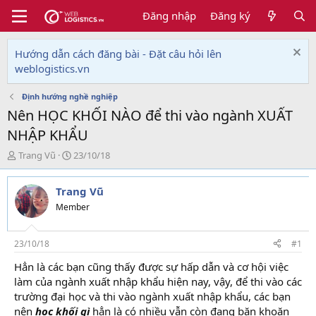
Đăng nhập
Đăng ký
Hướng dẫn cách đăng bài - Đặt câu hỏi lên
weblogistics.vn
Định hướng nghề nghiệp
Nên HỌC KHỐI NÀO để thi vào ngành XUẤT
NHẬP KHẨU
T
N
Trang Vũ
23/10/18
h
g
r
à
Trang Vũ
e
y
a
g
Member
d
ử
s
i
t
23/10/18
#1
a
Hẳn là các bạn cũng thấy được sự hấp dẫn và cơ hội việc
r
làm của ngành xuất nhập khẩu hiện nay, vậy, để thi vào các
t
e
trường đại học và thi vào ngành xuất nhập khẩu, các bạn
r
nên
học khối gì
hẳn là có nhiều vẫn còn đang băn khoăn