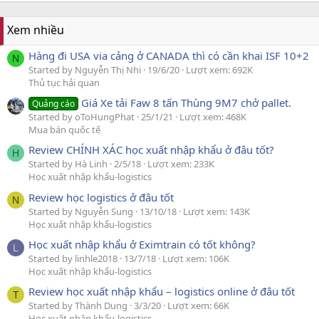
Xem nhiều
Hàng đi USA via cảng ở CANADA thì có cần khai ISF 10+2
N
Started by Nguyễn Thị Nhi
19/6/20
Lượt xem: 692K
Thủ tục hải quan
Giá Xe tải Faw 8 tấn Thùng 9M7 chở pallet.
Quảng cáo
Started by oToHungPhat
25/1/21
Lượt xem: 468K
Mua bán quốc tế
Review CHÍNH XÁC học xuất nhập khẩu ở đâu tốt?
H
Started by Hà Linh
2/5/18
Lượt xem: 233K
Học xuất nhập khẩu-logistics
Review học logistics ở đâu tốt
N
Started by Nguyễn Sung
13/10/18
Lượt xem: 143K
Học xuất nhập khẩu-logistics
Học xuất nhập khẩu ở Eximtrain có tốt không?
L
Started by linhle2018
13/7/18
Lượt xem: 106K
Học xuất nhập khẩu-logistics
Review học xuất nhập khẩu – logistics online ở đâu tốt
T
Started by Thành Dung
3/3/20
Lượt xem: 66K
Học xuất nhập khẩu-logistics