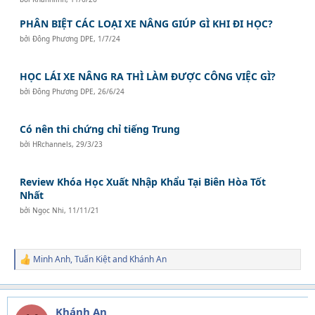
PHÂN BIỆT CÁC LOẠI XE NÂNG GIÚP GÌ KHI ĐI HỌC?
bởi
Đông Phương DPE
,
1/7/24
HỌC LÁI XE NÂNG RA THÌ LÀM ĐƯỢC CÔNG VIỆC GÌ?
bởi
Đông Phương DPE
,
26/6/24
Có nên thi chứng chỉ tiếng Trung
bởi
HRchannels
,
29/3/23
Review Khóa Học Xuất Nhập Khẩu Tại Biên Hòa Tốt
Nhất
bởi
Ngọc Nhi
,
11/11/21
Minh Anh
,
Tuấn Kiệt
and
Khánh An
R
e
a
c
t
Khánh An