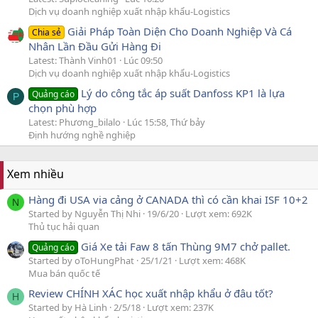
Dịch vụ doanh nghiệp xuất nhập khẩu-Logistics
Giải Pháp Toàn Diện Cho Doanh Nghiệp Và Cá
Chia sẻ
Nhân Lần Đầu Gửi Hàng Đi
Latest: Thành Vinh01
Lúc 09:50
Dịch vụ doanh nghiệp xuất nhập khẩu-Logistics
Lý do công tắc áp suất Danfoss KP1 là lựa
Quảng cáo
P
chọn phù hợp
Latest: Phương_bilalo
Lúc 15:58, Thứ bảy
Định hướng nghề nghiệp
Xem nhiều
Hàng đi USA via cảng ở CANADA thì có cần khai ISF 10+2
N
Started by Nguyễn Thị Nhi
19/6/20
Lượt xem: 692K
Thủ tục hải quan
Giá Xe tải Faw 8 tấn Thùng 9M7 chở pallet.
Quảng cáo
Started by oToHungPhat
25/1/21
Lượt xem: 468K
Mua bán quốc tế
Review CHÍNH XÁC học xuất nhập khẩu ở đâu tốt?
H
Started by Hà Linh
2/5/18
Lượt xem: 237K