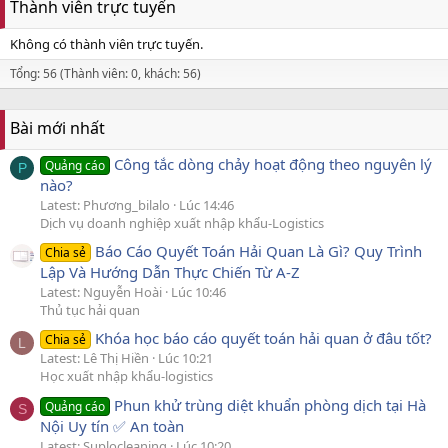
Thành viên trực tuyến
Không có thành viên trực tuyến.
Tổng: 56 (Thành viên: 0, khách: 56)
Bài mới nhất
Công tắc dòng chảy hoạt động theo nguyên lý
Quảng cáo
P
nào?
Latest: Phương_bilalo
Lúc 14:46
Dịch vụ doanh nghiệp xuất nhập khẩu-Logistics
Báo Cáo Quyết Toán Hải Quan Là Gì? Quy Trình
Chia sẻ
Lập Và Hướng Dẫn Thực Chiến Từ A-Z
Latest: Nguyễn Hoài
Lúc 10:46
Thủ tục hải quan
Khóa học báo cáo quyết toán hải quan ở đâu tốt?
Chia sẻ
L
Latest: Lê Thị Hiền
Lúc 10:21
Học xuất nhập khẩu-logistics
Phun khử trùng diệt khuẩn phòng dịch tại Hà
Quảng cáo
S
Nội Uy tín ✅ An toàn
Latest: Suplocleaning
Lúc 10:20