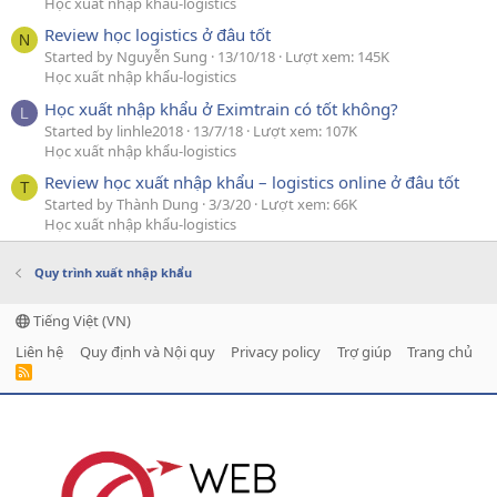
Học xuất nhập khẩu-logistics
Review học logistics ở đâu tốt
N
Started by Nguyễn Sung
13/10/18
Lượt xem: 145K
Học xuất nhập khẩu-logistics
Học xuất nhập khẩu ở Eximtrain có tốt không?
L
Started by linhle2018
13/7/18
Lượt xem: 107K
Học xuất nhập khẩu-logistics
Review học xuất nhập khẩu – logistics online ở đâu tốt
T
Started by Thành Dung
3/3/20
Lượt xem: 66K
Học xuất nhập khẩu-logistics
Quy trình xuất nhập khẩu
Tiếng Việt (VN)
Liên hệ
Quy định và Nội quy
Privacy policy
Trợ giúp
Trang chủ
R
S
S