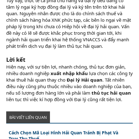
Tuy vậy, thực tế cả phía chủ hàng và đại lý đều đang có
tâm lý ngại ký hợp đồng đại lý và ký tên trên tờ khai hải
quan. Nguyên nhân được cho là do chính sách thuế và
chính sách hàng hóa XNK phức tạp, các bên lo ngại về mặt
pháp lý trong khi chưa có Hiệp hội về đại lý hải quan. Vấn
đề này có lẽ sẽ được khắc phục trong thời gian tới, khi
ngành hải quan triển khai hệ thống VNACCS và đẩy mạnh
phát triển dịch vụ đại lý làm thủ tục hải quan.
Lời kết
Hiện nay, với sự tiện lợi, nhanh chóng, thủ tục đơn giản,
nhiều doanh nghiệp
xuất nhập khẩu
lựa chọn các công ty
khai thuê hải quan thay cho
Đại lý Hải quan
. Tất nhiên
điều này cũng phụ thuộc nhiều vào doanh nghiệp của bạn,
nếu số lượng đơn hàng lớn và phải làm
thủ tục hải quan
liên tục thì việc kí hợp đồng với Đại lý cũng rất tiện lợi.
BÀI VIẾT LIÊN QUAN
Cách Chọn Mã Loại Hình Hải Quan Tránh Bị Phạt Và
Truy Thu Thuế