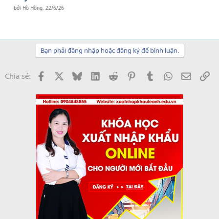
bởi
Hồ Hồng
,
22/6/26
Bạn phải đăng nhập hoặc đăng ký để bình luận.
Facebook
X
Bluesky
LinkedIn
Reddit
Pinterest
Tumblr
WhatsApp
Email
Li
Chia sẻ: