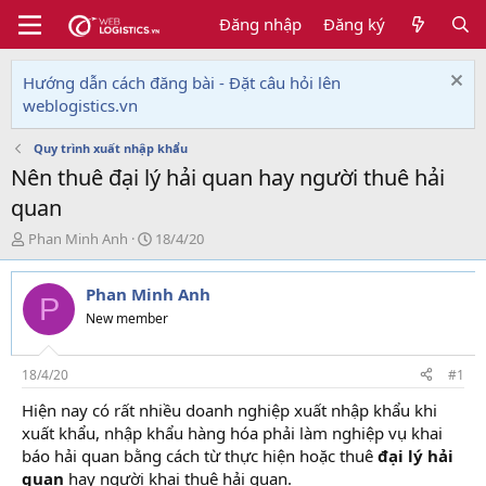
Đăng nhập
Đăng ký
Hướng dẫn cách đăng bài - Đặt câu hỏi lên
weblogistics.vn
Quy trình xuất nhập khẩu
Nên thuê đại lý hải quan hay người thuê hải
quan
T
N
Phan Minh Anh
18/4/20
h
g
r
à
Phan Minh Anh
e
y
P
a
g
New member
d
ử
s
i
t
18/4/20
#1
a
Hiện nay có rất nhiều doanh nghiệp xuất nhập khẩu khi
r
xuất khẩu, nhập khẩu hàng hóa phải làm nghiệp vụ khai
t
e
báo hải quan bằng cách từ thực hiện hoặc thuê
đại lý hải
r
quan
hay người khai thuê hải quan.