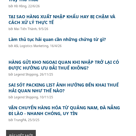
bởi
Hồ Hồng
,
22/6/26
TẠI SAO HÀNG XUẤT NHẬP KHẨU HAY BỊ CHẬM VÀ
CÁCH XỬ LÝ THỰC TẾ
bởi
Mai Tiến Thành
,
9/5/26
Làm thủ tục hải quan cần những chứng từ gì?
bởi
ASL Logistics Marketing
,
16/4/26
HÀNG GỬI KHO NGOẠI QUAN KHI NHẬP TRỞ LẠI CÓ
ĐƯỢC HƯỞNG ƯU ĐÃI THUẾ KHÔNG?
bởi
Legend Shipping
,
26/11/25
SAI SÓT PACKING LIST ẢNH HƯỞNG ĐẾN KHAI THUẾ
HẢI QUAN NHƯ THẾ NÀO?
bởi
Legend Shipping
,
10/11/25
VẬN CHUYỂN HÀNG HÓA TỪ QUẢNG NAM, ĐÀ NẴNG
ĐI LÀO - NHANH CHÓNG, UY TÍN
bởi
TrungPA
,
25/3/25
BÀI VIẾT MỚI