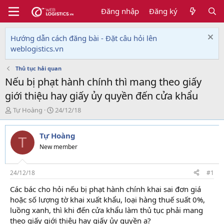
Đăng nhập
Đăng ký
Hướng dẫn cách đăng bài - Đặt câu hỏi lên
weblogistics.vn
Thủ tục hải quan
Nếu bị phạt hành chính thì mang theo giấy
giới thiệu hay giấy ủy quyền đến cửa khẩu
T
N
Tự Hoàng
24/12/18
h
g
r
à
Tự Hoàng
e
y
T
a
g
New member
d
ử
s
i
t
24/12/18
#1
a
Các bác cho hỏi nếu bị phạt hành chính khai sai đơn giá
r
hoặc số lượng tờ khai xuất khẩu, loại hàng thuế suất 0%,
t
e
luồng xanh, thì khi đến cửa khẩu làm thủ tục phải mang
r
theo giấy giới thiệu hay giấy ủy quyền ạ?