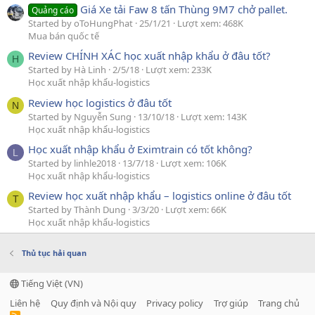
Giá Xe tải Faw 8 tấn Thùng 9M7 chở pallet.
Quảng cáo
Started by oToHungPhat
25/1/21
Lượt xem: 468K
Mua bán quốc tế
Review CHÍNH XÁC học xuất nhập khẩu ở đâu tốt?
H
Started by Hà Linh
2/5/18
Lượt xem: 233K
Học xuất nhập khẩu-logistics
Review học logistics ở đâu tốt
N
Started by Nguyễn Sung
13/10/18
Lượt xem: 143K
Học xuất nhập khẩu-logistics
Học xuất nhập khẩu ở Eximtrain có tốt không?
L
Started by linhle2018
13/7/18
Lượt xem: 106K
Học xuất nhập khẩu-logistics
Review học xuất nhập khẩu – logistics online ở đâu tốt
T
Started by Thành Dung
3/3/20
Lượt xem: 66K
Học xuất nhập khẩu-logistics
Thủ tục hải quan
Tiếng Việt (VN)
Liên hệ
Quy định và Nội quy
Privacy policy
Trợ giúp
Trang chủ