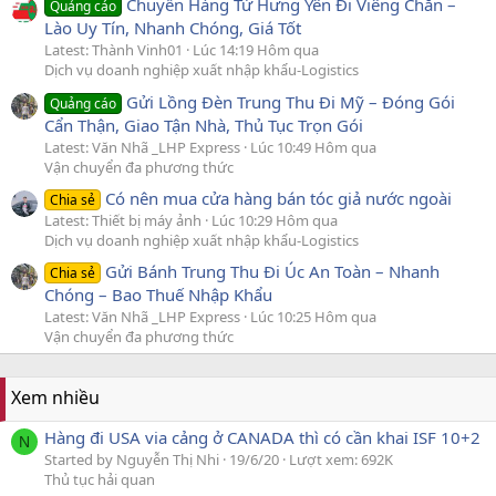
Chuyển Hàng Từ Hưng Yên Đi Viêng Chăn –
Quảng cáo
Lào Uy Tín, Nhanh Chóng, Giá Tốt
Latest: Thành Vinh01
Lúc 14:19 Hôm qua
Dịch vụ doanh nghiệp xuất nhập khẩu-Logistics
Gửi Lồng Đèn Trung Thu Đi Mỹ – Đóng Gói
Quảng cáo
Cẩn Thận, Giao Tận Nhà, Thủ Tục Trọn Gói
Latest: Văn Nhã _LHP Express
Lúc 10:49 Hôm qua
Vận chuyển đa phương thức
Có nên mua cửa hàng bán tóc giả nước ngoài
Chia sẻ
Latest: Thiết bị máy ảnh
Lúc 10:29 Hôm qua
Dịch vụ doanh nghiệp xuất nhập khẩu-Logistics
Gửi Bánh Trung Thu Đi Úc An Toàn – Nhanh
Chia sẻ
Chóng – Bao Thuế Nhập Khẩu
Latest: Văn Nhã _LHP Express
Lúc 10:25 Hôm qua
Vận chuyển đa phương thức
Xem nhiều
Hàng đi USA via cảng ở CANADA thì có cần khai ISF 10+2
N
Started by Nguyễn Thị Nhi
19/6/20
Lượt xem: 692K
Thủ tục hải quan