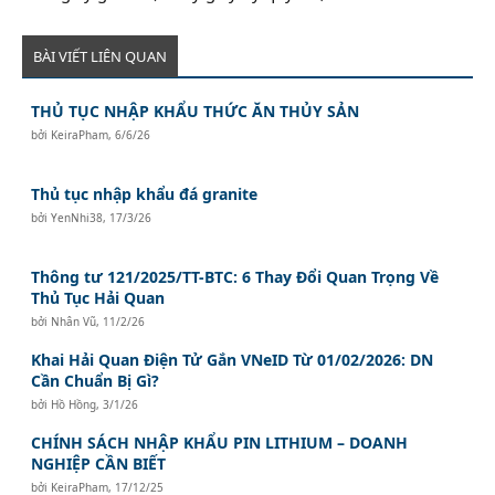
BÀI VIẾT LIÊN QUAN
THỦ TỤC NHẬP KHẨU THỨC ĂN THỦY SẢN
bởi
KeiraPham
,
6/6/26
Thủ tục nhập khẩu đá granite
bởi
YenNhi38
,
17/3/26
Thông tư 121/2025/TT-BTC: 6 Thay Đổi Quan Trọng Về
Thủ Tục Hải Quan
bởi
Nhân Vũ
,
11/2/26
Khai Hải Quan Điện Tử Gắn VNeID Từ 01/02/2026: DN
Cần Chuẩn Bị Gì?
bởi
Hồ Hồng
,
3/1/26
CHÍNH SÁCH NHẬP KHẨU PIN LITHIUM – DOANH
NGHIỆP CẦN BIẾT
bởi
KeiraPham
,
17/12/25