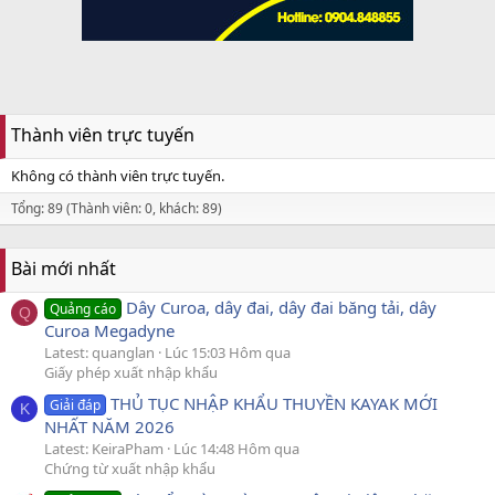
Thành viên trực tuyến
Không có thành viên trực tuyến.
Tổng: 89 (Thành viên: 0, khách: 89)
Bài mới nhất
Dây Curoa, dây đai, dây đai băng tải, dây
Quảng cáo
Q
Curoa Megadyne
Latest: quanglan
Lúc 15:03 Hôm qua
Giấy phép xuất nhập khẩu
THỦ TỤC NHẬP KHẨU THUYỀN KAYAK MỚI
Giải đáp
K
NHẤT NĂM 2026
Latest: KeiraPham
Lúc 14:48 Hôm qua
Chứng từ xuất nhập khẩu