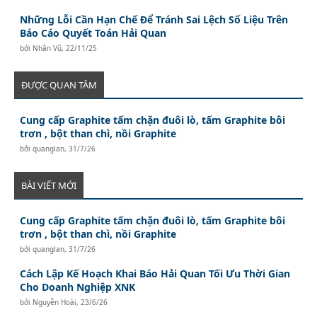
Những Lỗi Cần Hạn Chế Để Tránh Sai Lệch Số Liệu Trên
Báo Cáo Quyết Toán Hải Quan
bởi
Nhân Vũ
,
22/11/25
ĐƯỢC QUAN TÂM
Cung cấp Graphite tấm chặn đuôi lò, tấm Graphite bôi
trơn , bột than chì, nồi Graphite
bởi
quanglan
,
31/7/26
BÀI VIẾT MỚI
Cung cấp Graphite tấm chặn đuôi lò, tấm Graphite bôi
trơn , bột than chì, nồi Graphite
bởi
quanglan
,
31/7/26
Cách Lập Kế Hoạch Khai Báo Hải Quan Tối Ưu Thời Gian
Cho Doanh Nghiệp XNK
bởi
Nguyễn Hoài
,
23/6/26