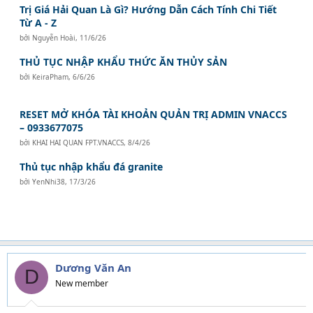
Trị Giá Hải Quan Là Gì? Hướng Dẫn Cách Tính Chi Tiết
Từ A - Z
bởi
Nguyễn Hoài
,
11/6/26
THỦ TỤC NHẬP KHẨU THỨC ĂN THỦY SẢN
bởi
KeiraPham
,
6/6/26
RESET MỞ KHÓA TÀI KHOẢN QUẢN TRỊ ADMIN VNACCS
– 0933677075
bởi
KHAI HAI QUAN FPT.VNACCS
,
8/4/26
Thủ tục nhập khẩu đá granite
bởi
YenNhi38
,
17/3/26
Dương Văn An
D
New member