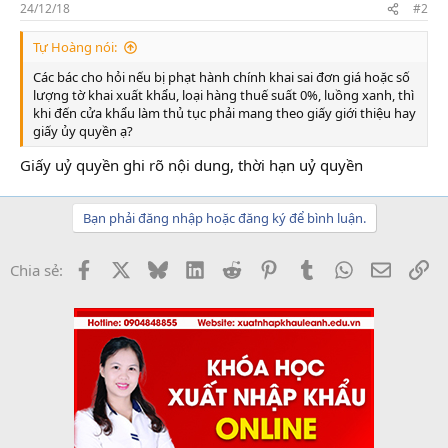
24/12/18
#2
Tự Hoàng nói:
Các bác cho hỏi nếu bị phạt hành chính khai sai đơn giá hoặc số
lượng tờ khai xuất khẩu, loại hàng thuế suất 0%, luồng xanh, thì
khi đến cửa khẩu làm thủ tục phải mang theo giấy giới thiệu hay
giấy ủy quyền ạ?
Giấy uỷ quyền ghi rõ nội dung, thời hạn uỷ quyền
Bạn phải đăng nhập hoặc đăng ký để bình luận.
Facebook
X
Bluesky
LinkedIn
Reddit
Pinterest
Tumblr
WhatsApp
Email
Li
Chia sẻ: