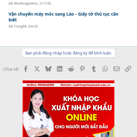
bởi
Winifredgilberts
,
21/7/26
Vận chuyển máy móc sang Lào - Giấy tờ thủ tục cần
biết
bởi
TrungPA
,
3/6/26
Bạn phải đăng nhập hoặc đăng ký để bình luận.
Facebook
X
Bluesky
LinkedIn
Reddit
Pinterest
Tumblr
WhatsApp
Email
Li
Chia sẻ: