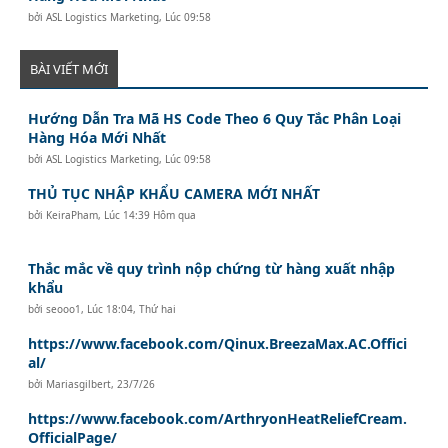
bởi
ASL Logistics Marketing
,
Lúc 09:58
BÀI VIẾT MỚI
Hướng Dẫn Tra Mã HS Code Theo 6 Quy Tắc Phân Loại
Hàng Hóa Mới Nhất
bởi
ASL Logistics Marketing
,
Lúc 09:58
THỦ TỤC NHẬP KHẨU CAMERA MỚI NHẤT
bởi
KeiraPham
,
Lúc 14:39 Hôm qua
Thắc mắc về quy trình nộp chứng từ hàng xuất nhập
khẩu
bởi
seooo1
,
Lúc 18:04, Thứ hai
https://www.facebook.com/Qinux.BreezaMax.AC.Offici
al/
bởi
Mariasgilbert
,
23/7/26
https://www.facebook.com/ArthryonHeatReliefCream.
OfficialPage/