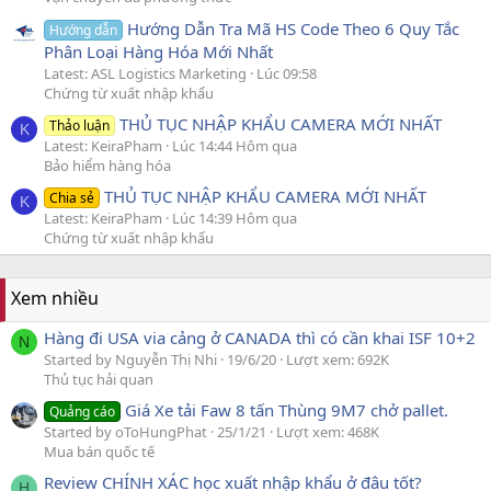
Hướng Dẫn Tra Mã HS Code Theo 6 Quy Tắc
Hướng dẫn
Phân Loại Hàng Hóa Mới Nhất
Latest: ASL Logistics Marketing
Lúc 09:58
Chứng từ xuất nhập khẩu
THỦ TỤC NHẬP KHẨU CAMERA MỚI NHẤT
Thảo luận
K
Latest: KeiraPham
Lúc 14:44 Hôm qua
Bảo hiểm hàng hóa
THỦ TỤC NHẬP KHẨU CAMERA MỚI NHẤT
Chia sẻ
K
Latest: KeiraPham
Lúc 14:39 Hôm qua
Chứng từ xuất nhập khẩu
Xem nhiều
Hàng đi USA via cảng ở CANADA thì có cần khai ISF 10+2
N
Started by Nguyễn Thị Nhi
19/6/20
Lượt xem: 692K
Thủ tục hải quan
Giá Xe tải Faw 8 tấn Thùng 9M7 chở pallet.
Quảng cáo
Started by oToHungPhat
25/1/21
Lượt xem: 468K
Mua bán quốc tế
Review CHÍNH XÁC học xuất nhập khẩu ở đâu tốt?
H