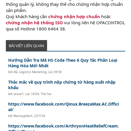
thống quản lý, không thay thế cho chứng nhận hợp chuẩn
sản phẩm.
Quý khách hàng cần
chứng nhận hợp chuẩn
hoặc
chứng nhận hệ thống ISO
vui lòng liên hệ OPACONTROL
qua số Hotline 1800 6464 38.
BÀI VIẾT LIÊN QUAN
Hướng Dẫn Tra Mã HS Code Theo 6 Quy Tắc Phân Loại
Hàng Hóa Mới Nhất
bởi
ASL Logistics Marketing
,
Lúc 09:58
Thắc mắc về quy trình nộp chứng từ hàng xuất nhập
khẩu
bởi
seooo1
,
Lúc 18:04, Thứ hai
https://www.facebook.com/Qinux.BreezaMax.AC.Offici
al/
bởi
Mariasgilbert
,
23/7/26
https://www.facebook.com/ArthryonHeatReliefCream.