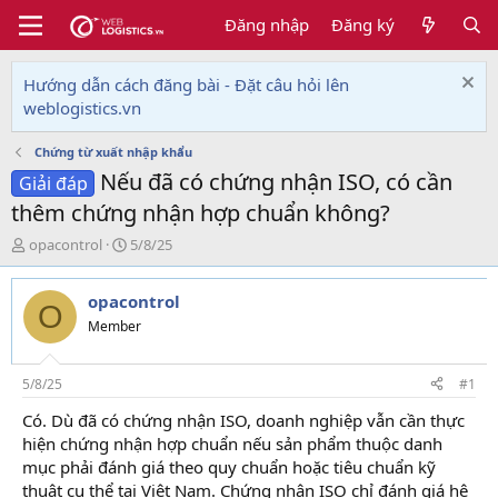
Đăng nhập
Đăng ký
Hướng dẫn cách đăng bài - Đặt câu hỏi lên
weblogistics.vn
Chứng từ xuất nhập khẩu
Nếu đã có chứng nhận ISO, có cần
Giải đáp
thêm chứng nhận hợp chuẩn không?
T
N
opacontrol
5/8/25
h
g
r
à
opacontrol
e
y
O
a
g
Member
d
ử
s
i
t
5/8/25
#1
a
Có. Dù đã có chứng nhận ISO, doanh nghiệp vẫn cần thực
r
hiện chứng nhận hợp chuẩn nếu sản phẩm thuộc danh
t
e
mục phải đánh giá theo quy chuẩn hoặc tiêu chuẩn kỹ
r
thuật cụ thể tại Việt Nam. Chứng nhận ISO chỉ đánh giá hệ