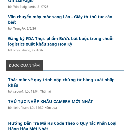
OfficialPage/
bởi
Winifredgilberts
,
21/7/26
Vận chuyển máy móc sang Lào - Giấy tờ thủ tục cần
biết
bởi
TrungPA
,
3/6/26
Đăng ký FDA Thực phẩm Bước bắt buộc trong chuỗi
logistics xuất khẩu sang Hoa Kỳ
bởi
Ngọc Phụng
,
22/4/26
ĐƯỢC QUAN TÂM
Thắc mắc về quy trình nộp chứng từ hàng xuất nhập
khẩu
bởi
seooo1
,
Lúc 18:04, Thứ hai
THỦ TỤC NHẬP KHẨU CAMERA MỚI NHẤT
bởi
KeiraPham
,
Lúc 14:39 Hôm qua
Hướng Dẫn Tra Mã HS Code Theo 6 Quy Tắc Phân Loại
Hàng Hóa Mới Nhất