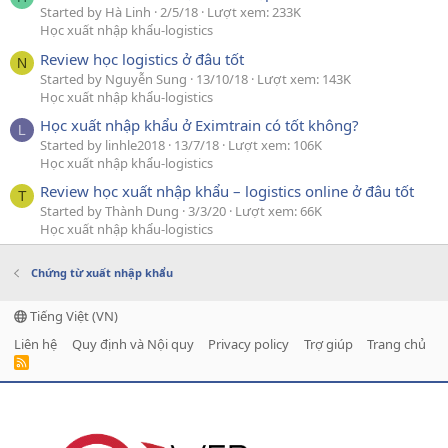
Started by Hà Linh
2/5/18
Lượt xem: 233K
Học xuất nhập khẩu-logistics
Review học logistics ở đâu tốt
N
Started by Nguyễn Sung
13/10/18
Lượt xem: 143K
Học xuất nhập khẩu-logistics
Học xuất nhập khẩu ở Eximtrain có tốt không?
L
Started by linhle2018
13/7/18
Lượt xem: 106K
Học xuất nhập khẩu-logistics
Review học xuất nhập khẩu – logistics online ở đâu tốt
T
Started by Thành Dung
3/3/20
Lượt xem: 66K
Học xuất nhập khẩu-logistics
Chứng từ xuất nhập khẩu
Tiếng Việt (VN)
Liên hệ
Quy định và Nội quy
Privacy policy
Trợ giúp
Trang chủ
R
S
S