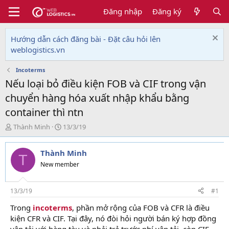
Đăng nhập
Đăng ký
Hướng dẫn cách đăng bài - Đặt câu hỏi lên
weblogistics.vn
Incoterms
Nếu loại bỏ điều kiện FOB và CIF trong vận
chuyển hàng hóa xuất nhập khẩu bằng
container thì ntn
T
N
Thành Minh
13/3/19
h
g
r
à
Thành Minh
e
y
T
a
g
New member
d
ử
s
i
t
13/3/19
#1
a
Trong
incoterms
, phần mở rộng của FOB và CFR là điều
r
kiện CFR và CIF. Tại đây, nó đòi hỏi người bán ký hợp đồng
t
e
vận tải với hàng tàu và phải trả trước phí vận tải, còn CIF