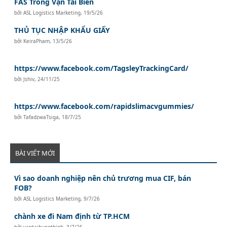
FAS Trong Vận Tải Biển
bởi
ASL Logistics Marketing
,
19/5/26
THỦ TỤC NHẬP KHẨU GIẤY
bởi
KeiraPham
,
13/5/26
https://www.facebook.com/TagsleyTrackingCard/
bởi
Jshiv
,
24/11/25
https://www.facebook.com/rapidslimacvgummies/
bởi
TafadzwaTsiga
,
18/7/25
BÀI VIẾT MỚI
Vì sao doanh nghiệp nên chủ trương mua CIF, bán
FOB?
bởi
ASL Logistics Marketing
,
9/7/26
chành xe đi Nam định từ TP.HCM
bởi
vantaihungthinh
,
3/7/26