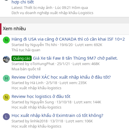
hợp chi tiết
Latest: Thiết bị máy ảnh
Lúc 09:21 Hôm qua
Dịch vụ doanh nghiệp xuất nhập khẩu-Logistics
Xem nhiều
Hàng đi USA via cảng ở CANADA thì có cần khai ISF 10+2
N
Started by Nguyễn Thị Nhi
19/6/20
Lượt xem: 692K
Thủ tục hải quan
Giá Xe tải Faw 8 tấn Thùng 9M7 chở pallet.
Quảng cáo
Started by oToHungPhat
25/1/21
Lượt xem: 468K
Mua bán quốc tế
Review CHÍNH XÁC học xuất nhập khẩu ở đâu tốt?
H
Started by Hà Linh
2/5/18
Lượt xem: 235K
Học xuất nhập khẩu-logistics
Review học logistics ở đâu tốt
N
Started by Nguyễn Sung
13/10/18
Lượt xem: 144K
Học xuất nhập khẩu-logistics
Học xuất nhập khẩu ở Eximtrain có tốt không?
L
Started by linhle2018
13/7/18
Lượt xem: 106K
Học xuất nhập khẩu-logistics