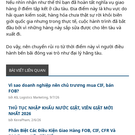
Nếu nhìn nhận như thế thì bạn đã hoàn tất nghĩa vụ giao
hàng ở điểm tập kết ở cầu tàu. Địa điểm này là khu vực do
hải quan kiểm soát, hàng hóa chưa thật sự rời khỏi biên
giới quốc gia nhưng trong thực tế, cuộc hành trình đã bắt
đầu bởi vì những hàng này sắp sửa được cho lên tàu và
xuất đi.
khóa học kỹ năng giao tiếp
Do vậy, nên chuyển rủi ro từ thời điểm này vì người điều
hành bến bãi đóng vai trò như đại lý hãng tàu.
BÀI VIẾT LIÊN QUAN
Vì sao doanh nghiệp nên chủ trương mua CIF, bán
FOB?
bởi
ASL Logistics Marketing
,
9/7/26
THỦ TỤC NHẬP KHẨU NƯỚC GIẶT, VIÊN GIẶT MỚI
NHẤT 2026
bởi
KeiraPham
,
2/6/26
Phân Biệt Các Điều Kiện Giao Hàng FOB, CIF, CFR Và