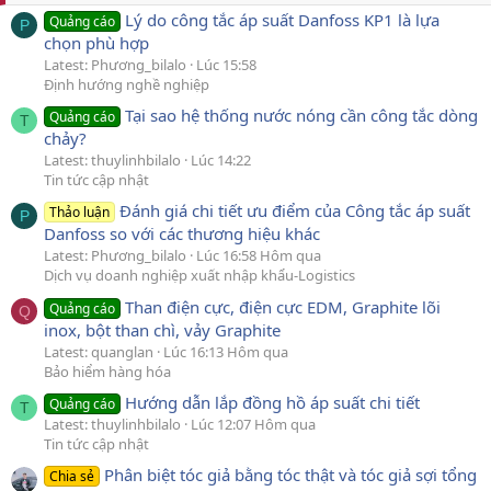
Lý do công tắc áp suất Danfoss KP1 là lựa
Quảng cáo
P
chọn phù hợp
Latest: Phương_bilalo
Lúc 15:58
Định hướng nghề nghiệp
Tại sao hệ thống nước nóng cần công tắc dòng
Quảng cáo
T
chảy?
Latest: thuylinhbilalo
Lúc 14:22
Tin tức cập nhật
Đánh giá chi tiết ưu điểm của Công tắc áp suất
Thảo luận
P
Danfoss so với các thương hiệu khác
Latest: Phương_bilalo
Lúc 16:58 Hôm qua
Dịch vụ doanh nghiệp xuất nhập khẩu-Logistics
Than điện cực, điện cực EDM, Graphite lõi
Quảng cáo
Q
inox, bột than chì, vảy Graphite
Latest: quanglan
Lúc 16:13 Hôm qua
Bảo hiểm hàng hóa
Hướng dẫn lắp đồng hồ áp suất chi tiết
Quảng cáo
T
Latest: thuylinhbilalo
Lúc 12:07 Hôm qua
Tin tức cập nhật
Phân biệt tóc giả bằng tóc thật và tóc giả sợi tổng
Chia sẻ