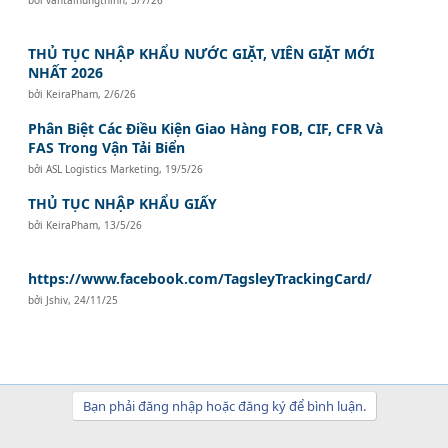
THỦ TỤC NHẬP KHẨU NƯỚC GIẶT, VIÊN GIẶT MỚI
NHẤT 2026
bởi
KeiraPham
,
2/6/26
Phân Biệt Các Điều Kiện Giao Hàng FOB, CIF, CFR Và
FAS Trong Vận Tải Biển
bởi
ASL Logistics Marketing
,
19/5/26
THỦ TỤC NHẬP KHẨU GIẤY
bởi
KeiraPham
,
13/5/26
https://www.facebook.com/TagsleyTrackingCard/
bởi
Jshiv
,
24/11/25
Bạn phải đăng nhập hoặc đăng ký để bình luận.