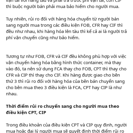
r
thì buộc người bán phải mua bảo hiểm cho người mua.
Tuy nhiên, rủi ro đối với hàng hóa chuyển từ người bán
sang người mua trong các điều kiện FOB, CFR hay CIF thì
đều như nhau, khi hàng hóa lên tàu thì kể cả ai là người trả
phí vận chuyển cũng như bảo hiểm.
quản trị hành chính
nhân sự
Tương tự như FOB, CFR và CIF đều không phù hợp với việc
vận chuyển hàng hóa bằng hình thức container, mà thay
vào đó, ta nên sử dụng FCA thay cho FOB, CPT thì thay cho
CFR và CIP thì thay cho CIF. Khi hàng được giao cho bên
thứ 3 thì rủi ro đối với hàng hóa của bên bán chuyển sang
cho bên mua theo 3 điều kiện là FCA, CPT hay CIP là như
nhau.
học xuất nhập khẩu
Thời điểm rủi ro chuyển sang cho người mua theo
điều kiện CPT, CIP
Trong điều khoản của điều kiện CPT và CIP quy định, người
mua hoặc đại lý người mua sẽ quyết định thời điểm rủi ro