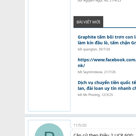
bởi
Nguyễn Ngọc Hồ
,
21/4/23
BÀI VIẾT MỚI
Graphite tấm bôi trơn con l
làm kín đầu lò, tấm chặn G
bởi
quanglan
,
30/7/26
https://www.facebook.com/A
nk/
bởi
Sayrelindasw
,
21/7/26
Dịch vụ chuyển tiền quốc tế
lan, đài loan uy tín nhanh 
bởi
Ms Phương
,
12/3/25
11/5/20
Căn cứ theo Điều 2 UCP 600: