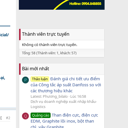
Thành viên trực tuyến
cial/
Không có thành viên trực tuyến.
Tổng: 58 (Thành viên: 1, khách: 57)
Bài mới nhất
ại,
Đánh giá chi tiết ưu điểm
Thảo luận
P
của Công tắc áp suất Danfoss so với
các thương hiệu khác
Latest: Phương_bilalo
Lúc 16:58
Dịch vụ doanh nghiệp xuất nhập khẩu-
Logistics
Than điện cực, điện cực
Quảng cáo
Q
#2
EDM, Graphite lõi inox, bột than
chì, vảy Graphite