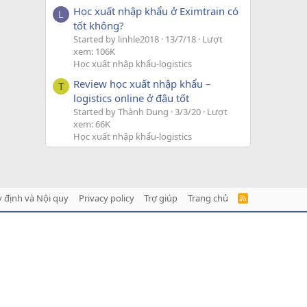
Học xuất nhập khẩu ở Eximtrain có
L
tốt không?
Started by linhle2018
13/7/18
Lượt
xem: 106K
Học xuất nhập khẩu-logistics
Review học xuất nhập khẩu –
T
logistics online ở đâu tốt
Started by Thành Dung
3/3/20
Lượt
xem: 66K
Học xuất nhập khẩu-logistics
 định và Nội quy
Privacy policy
Trợ giúp
Trang chủ
R
S
S