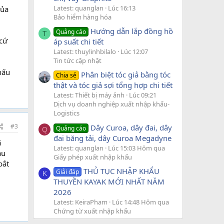
Latest: quanglan
Lúc 16:13
của
Bảo hiểm hàng hóa
Hướng dẫn lắp đồng hồ
Quảng cáo
T
 cứ
áp suất chi tiết
Latest: thuylinhbilalo
Lúc 12:07
Tin tức cập nhật
hấu
Phân biệt tóc giả bằng tóc
Chia sẻ
thật và tóc giả sợi tổng hợp chi tiết
Latest: Thiết bị máy ảnh
Lúc 09:21
Dịch vụ doanh nghiệp xuất nhập khẩu-
Logistics
#3
Dây Curoa, dây đai, dây
Quảng cáo
Q
đai băng tải, dây Curoa Megadyne
ã
Latest: quanglan
Lúc 15:03 Hôm qua
au
Giấy phép xuất nhập khẩu
bắt
THỦ TỤC NHẬP KHẨU
Giải đáp
K
THUYỀN KAYAK MỚI NHẤT NĂM
2026
Latest: KeiraPham
Lúc 14:48 Hôm qua
Chứng từ xuất nhập khẩu