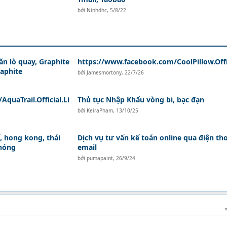
bởi
Ninhdhc
,
5/8/22
ăn lò quay, Graphite
https://www.facebook.com/CoolPillow.Offi
raphite
bởi
Jamesmortony
,
22/7/26
quaTrail.Official.Li
Thủ tục Nhập Khẩu vòng bi, bạc đạn
bởi
KeiraPham
,
13/10/25
, hong kong, thái
Dịch vụ tư vấn kế toán online qua điện tho
chóng
email
bởi
pumapaint
,
26/9/24