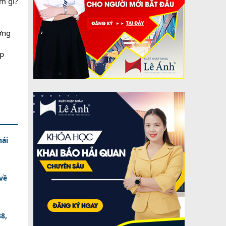
m gì?
ởng
ếp
hái
về
8,