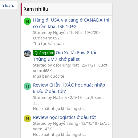
nh luận.
Xem nhiều
Hàng đi USA via cảng ở CANADA thì
N
có cần khai ISF 10+2
Started by Nguyễn Thị Nhi
19/6/20
Lượt xem: 692K
Thủ tục hải quan
Giá Xe tải Faw 8 tấn
Quảng cáo
Thùng 9M7 chở pallet.
Started by oToHungPhat
25/1/21
Lượt
xem: 468K
Mua bán quốc tế
Review CHÍNH XÁC học xuất nhập
H
khẩu ở đâu tốt?
Started by Hà Linh
2/5/18
Lượt xem:
233K
Học xuất nhập khẩu-logistics
Review học logistics ở đâu tốt
N
Started by Nguyễn Sung
13/10/18
Lượt
xem: 143K
Học xuất nhập khẩu-logistics