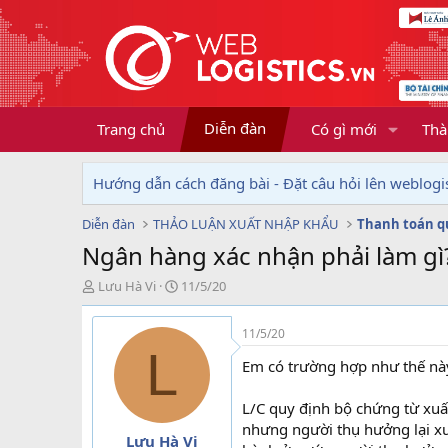
Diễn đàn
Trang chủ
Có gì mới
Thà
Hướng dẫn cách đăng bài - Đặt câu hỏi lên weblogis
Diễn đàn
THẢO LUẬN XUẤT NHẬP KHẨU
Thanh toán q
Ngân hàng xác nhận phải làm gì
T
N
Lưu Hà Vi
11/5/20
h
g
r
à
11/5/20
e
y
L
a
g
Em có trường hợp như thế nà
d
ử
s
i
L/C quy định bộ chứng từ xuấ
t
nhưng người thụ hưởng lại xu
a
Lưu Hà Vi
r