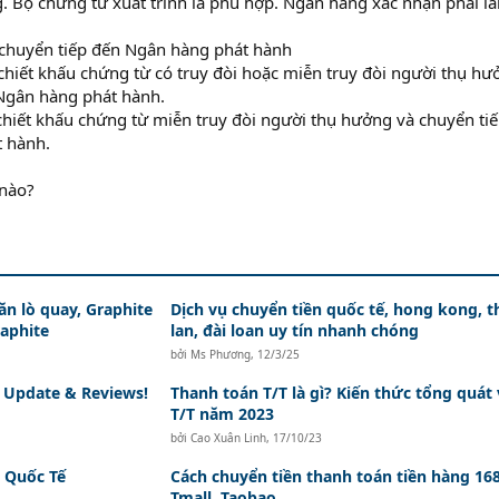
 Bộ chứng từ xuất trình là phù hợp. Ngân hàng xác nhận phải là
 chuyển tiếp đến Ngân hàng phát hành
 chiết khấu chứng từ có truy đòi hoặc miễn truy đòi người thụ hư
 Ngân hàng phát hành.
 chiết khấu chứng từ miễn truy đòi người thụ hưởng và chuyển ti
 hành.
 nào?
ăn lò quay, Graphite
Dịch vụ chuyển tiền quốc tế, hong kong, t
raphite
lan, đài loan uy tín nhanh chóng
bởi
Ms Phương
,
12/3/25
 Update & Reviews!
Thanh toán T/T là gì? Kiến thức tổng quát 
T/T năm 2023
bởi
Cao Xuân Linh
,
17/10/23
 Quốc Tế
Cách chuyển tiền thanh toán tiền hàng 168
Tmall, Taobao