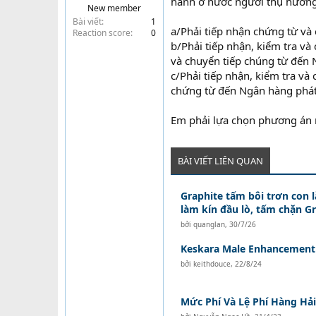
hành ở nước người thụ hưởng.
New member
t
Bài viết
1
e
a/Phải tiếp nhận chứng từ và
Reaction score
0
r
b/Phải tiếp nhận, kiểm tra và
và chuyển tiếp chúng từ đến
c/Phải tiếp nhận, kiểm tra và
chứng từ đến Ngân hàng phát
Em phải lựa chọn phương án
BÀI VIẾT LIÊN QUAN
Graphite tấm bôi trơn con l
làm kín đầu lò, tấm chặn G
bởi
quanglan
,
30/7/26
Keskara Male Enhancement
bởi
keithdouce
,
22/8/24
Mức Phí Và Lệ Phí Hàng Hải