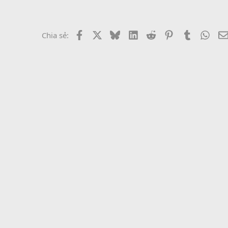
Facebook
X
Bluesky
LinkedIn
Reddit
Pinterest
Tumblr
What
Chia sẻ: