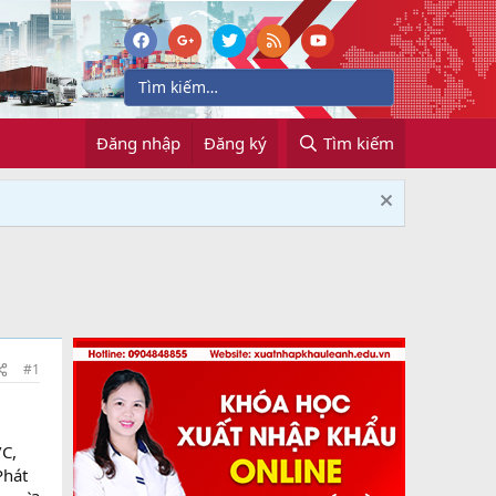
Đăng nhập
Đăng ký
Tìm kiếm
#1
/C,
Phát