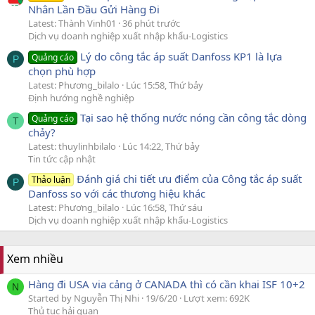
Nhân Lần Đầu Gửi Hàng Đi
Latest: Thành Vinh01
36 phút trước
Dịch vụ doanh nghiệp xuất nhập khẩu-Logistics
Lý do công tắc áp suất Danfoss KP1 là lựa
Quảng cáo
P
chọn phù hợp
Latest: Phương_bilalo
Lúc 15:58, Thứ bảy
Định hướng nghề nghiệp
Tại sao hệ thống nước nóng cần công tắc dòng
Quảng cáo
T
chảy?
Latest: thuylinhbilalo
Lúc 14:22, Thứ bảy
Tin tức cập nhật
Đánh giá chi tiết ưu điểm của Công tắc áp suất
Thảo luận
P
Danfoss so với các thương hiệu khác
Latest: Phương_bilalo
Lúc 16:58, Thứ sáu
Dịch vụ doanh nghiệp xuất nhập khẩu-Logistics
Xem nhiều
Hàng đi USA via cảng ở CANADA thì có cần khai ISF 10+2
N
Started by Nguyễn Thị Nhi
19/6/20
Lượt xem: 692K
Thủ tục hải quan