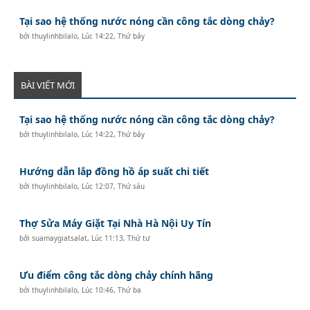
Tại sao hệ thống nước nóng cần công tắc dòng chảy?
bởi
thuylinhbilalo
,
Lúc 14:22, Thứ bảy
BÀI VIẾT MỚI
Tại sao hệ thống nước nóng cần công tắc dòng chảy?
bởi
thuylinhbilalo
,
Lúc 14:22, Thứ bảy
Hướng dẫn lắp đồng hồ áp suất chi tiết
bởi
thuylinhbilalo
,
Lúc 12:07, Thứ sáu
Thợ Sửa Máy Giặt Tại Nhà Hà Nội Uy Tín
bởi
suamaygiatsalat
,
Lúc 11:13, Thứ tư
Ưu điểm công tắc dòng chảy chính hãng
bởi
thuylinhbilalo
,
Lúc 10:46, Thứ ba