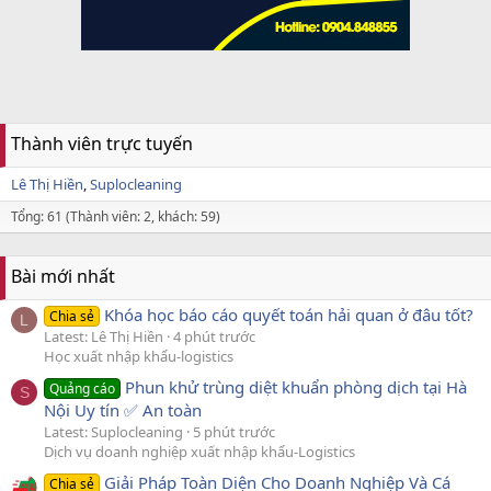
Thành viên trực tuyến
Lê Thị Hiền
Suplocleaning
Tổng: 61 (Thành viên: 2, khách: 59)
Bài mới nhất
Khóa học báo cáo quyết toán hải quan ở đâu tốt?
Chia sẻ
L
Latest: Lê Thị Hiền
4 phút trước
Học xuất nhập khẩu-logistics
Phun khử trùng diệt khuẩn phòng dịch tại Hà
Quảng cáo
S
Nội Uy tín ✅ An toàn
Latest: Suplocleaning
5 phút trước
Dịch vụ doanh nghiệp xuất nhập khẩu-Logistics
Giải Pháp Toàn Diện Cho Doanh Nghiệp Và Cá
Chia sẻ