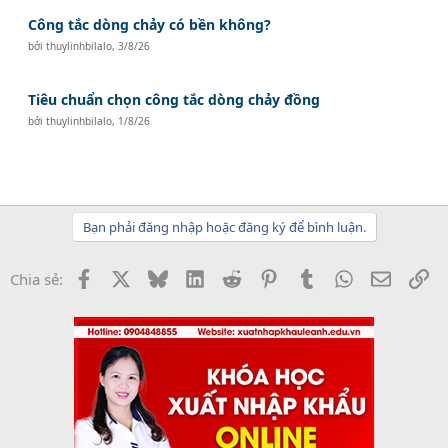
Công tắc dòng chảy có bền không?
bởi
thuylinhbilalo
,
3/8/26
Tiêu chuẩn chọn công tắc dòng chảy đồng
bởi
thuylinhbilalo
,
1/8/26
Bạn phải đăng nhập hoặc đăng ký để bình luận.
Facebook
X
Bluesky
LinkedIn
Reddit
Pinterest
Tumblr
WhatsApp
Email
Li
Chia sẻ: