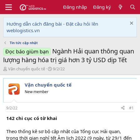
Đăng nhập
Đăng ký
Hướng dẫn cách đăng bài - Đặt câu hỏi lên
weblogistics.vn
Tin tức cập nhật
Ngành Hải quan thông quan
Đọc báo giùm bạn
lượng hàng hóa trị giá hơn 3 tỷ USD dịp Tết
T
N
Vận chuyển quốc tế
9/2/22
h
g
r
à
Vận chuyển quốc tế
e
y
a
g
New member
d
ử
s
i
t
9/2/22
#1
a
142 chi cục có tờ khai
r
t
e
Theo thống kê sơ bộ cập nhật của Tổng cục Hải quan,
r
trong thời gian nghỉ tết Âm lịch 2022 (9 ngày, từ 29/1 đến