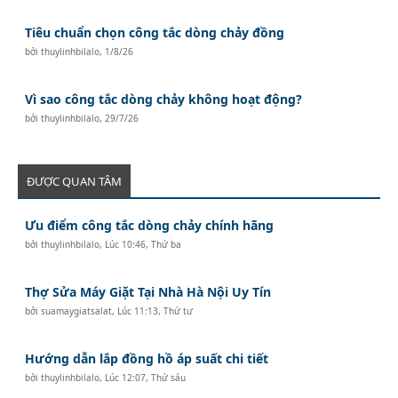
Tiêu chuẩn chọn công tắc dòng chảy đồng
bởi
thuylinhbilalo
,
1/8/26
Vì sao công tắc dòng chảy không hoạt động?
bởi
thuylinhbilalo
,
29/7/26
ĐƯỢC QUAN TÂM
Ưu điểm công tắc dòng chảy chính hãng
bởi
thuylinhbilalo
,
Lúc 10:46, Thứ ba
Thợ Sửa Máy Giặt Tại Nhà Hà Nội Uy Tín
bởi
suamaygiatsalat
,
Lúc 11:13, Thứ tư
Hướng dẫn lắp đồng hồ áp suất chi tiết
bởi
thuylinhbilalo
,
Lúc 12:07, Thứ sáu