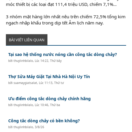
móc thiết bị các loại đạt 111,4 triệu USD, chiếm 7,1%…
3 nhóm mặt hàng lớn nhất nêu trên chiếm 72,5% tổng kim
ngạch nhập khẩu trong dịp tết Âm lịch năm nay.
BÀI VIẾT LIÊN QUAN
Tại sao hệ thống nước nóng cần công tắc dòng chảy?
bởi
thuylinhbilalo
,
Lúc 14:22, Thứ bảy
Thợ Sửa Máy Giặt Tại Nhà Hà Nội Uy Tín
bởi
suamaygiatsalat
,
Lúc 11:13, Thứ tư
Ưu điểm công tắc dòng chảy chính hãng
bởi
thuylinhbilalo
,
Lúc 10:46, Thứ ba
Công tắc dòng chảy có bền không?
bởi
thuylinhbilalo
,
3/8/26