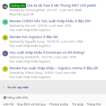
Giá Xe tải Faw 8 tấn Thùng 9M7 chở pallet.
Quảng cáo
Started by oToHungPhat
25/1/21
Lượt xem: 468K
Mua bán quốc tế
Review CHÍNH XÁC học xuất nhập khẩu ở đâu tốt?
H
Started by Hà Linh
2/5/18
Lượt xem: 237K
Học xuất nhập khẩu-logistics
Review học logistics ở đâu tốt
N
Started by Nguyễn Sung
13/10/18
Lượt xem: 145K
Học xuất nhập khẩu-logistics
Học xuất nhập khẩu ở Eximtrain có tốt không?
L
Started by linhle2018
13/7/18
Lượt xem: 107K
Học xuất nhập khẩu-logistics
Review học xuất nhập khẩu – logistics online ở đâu tốt
T
Started by Thành Dung
3/3/20
Lượt xem: 66K
Học xuất nhập khẩu-logistics
Tin tức cập nhật
Tiếng Việt (VN)
Liên hệ
Quy định và Nội quy
Privacy policy
Trợ giúp
Trang chủ