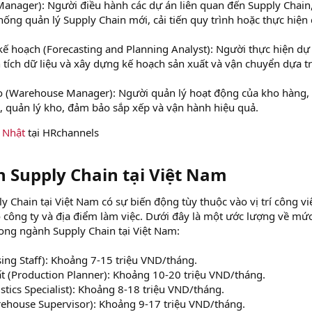
Manager): Người điều hành các dự án liên quan đến Supply Chain
hống quản lý Supply Chain mới, cải tiến quy trình hoặc thực hiện 
ế hoạch (Forecasting and Planning Analyst): Người thực hiện dự
tích dữ liệu và xây dựng kế hoạch sản xuất và vận chuyển dựa t
o (Warehouse Manager): Người quản lý hoạt động của kho hàng,
, quản lý kho, đảm bảo sắp xếp và vận hành hiệu quả.
g Nhật
tại HRchannels
upply Chain tại Việt Nam​
Chain tại Việt Nam có sự biến động tùy thuộc vào vị trí công vi
 công ty và địa điểm làm việc. Dưới đây là một ước lượng về mứ
trong ngành Supply Chain tại Việt Nam:
ng Staff): Khoảng 7-15 triệu VND/tháng.
t (Production Planner): Khoảng 10-20 triệu VND/tháng.
tics Specialist): Khoảng 8-18 triệu VND/tháng.
ehouse Supervisor): Khoảng 9-17 triệu VND/tháng.