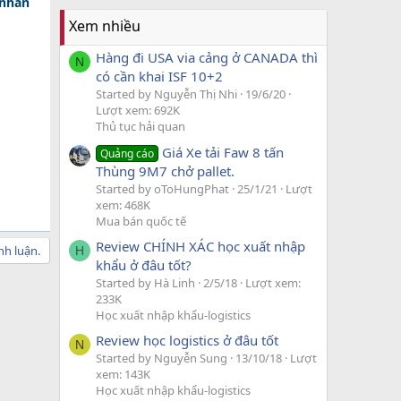
 nhân
Xem nhiều
Hàng đi USA via cảng ở CANADA thì
N
có cần khai ISF 10+2
Started by Nguyễn Thị Nhi
19/6/20
Lượt xem: 692K
Thủ tục hải quan
Giá Xe tải Faw 8 tấn
Quảng cáo
Thùng 9M7 chở pallet.
Started by oToHungPhat
25/1/21
Lượt
xem: 468K
Mua bán quốc tế
Review CHÍNH XÁC học xuất nhập
nh luận.
H
khẩu ở đâu tốt?
Started by Hà Linh
2/5/18
Lượt xem:
233K
Học xuất nhập khẩu-logistics
Review học logistics ở đâu tốt
N
Started by Nguyễn Sung
13/10/18
Lượt
xem: 143K
Học xuất nhập khẩu-logistics