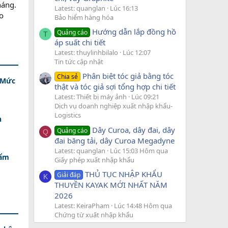
háng.
Latest: quanglan
Lúc 16:13
o
Bảo hiểm hàng hóa
Hướng dẫn lắp đồng hồ
Quảng cáo
T
áp suất chi tiết
Latest: thuylinhbilalo
Lúc 12:07
Tin tức cập nhật
Phân biệt tóc giả bằng tóc
Chia sẻ
- Mức
thật và tóc giả sợi tổng hợp chi tiết
Latest: Thiết bị máy ảnh
Lúc 09:21
Dịch vụ doanh nghiệp xuất nhập khẩu-
Logistics
n
Dây Curoa, dây đai, dây
Quảng cáo
Q
đai băng tải, dây Curoa Megadyne
Latest: quanglan
Lúc 15:03 Hôm qua
Cẩm
Giấy phép xuất nhập khẩu
THỦ TỤC NHẬP KHẨU
Giải đáp
K
THUYỀN KAYAK MỚI NHẤT NĂM
2026
Latest: KeiraPham
Lúc 14:48 Hôm qua
Chứng từ xuất nhập khẩu