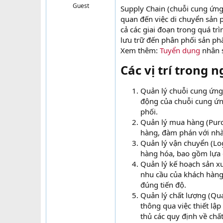
Guest
Supply Chain (chuỗi cung ứng
t
e
quan đến việc di chuyển sản
r
cả các giai đoạn trong quá tr
lưu trữ đến phân phối sản ph
Xem thêm:
Tuyển dụng
nhân 
Các vị trí trong 
Quản lý chuỗi cung ứng
động của chuỗi cung ứn
phối.
Quản lý mua hàng (Purc
hàng, đàm phán với nhà
Quản lý vận chuyển (Log
hàng hóa, bao gồm lựa c
Quản lý kế hoạch sản xu
nhu cầu của khách hàng 
đúng tiến độ.
Quản lý chất lượng (Qu
thông qua việc thiết lậ
thủ các quy định về chấ