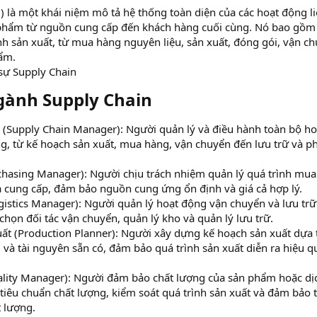
) là một khái niệm mô tả hệ thống toàn diện của các hoạt động l
 phẩm từ nguồn cung cấp đến khách hàng cuối cùng. Nó bao gồm 
ình sản xuất, từ mua hàng nguyên liệu, sản xuất, đóng gói, vận c
ẩm.
sự Supply Chain
ngành Supply Chain​
 (Supply Chain Manager): Người quản lý và điều hành toàn bộ ho
g, từ kế hoạch sản xuất, mua hàng, vận chuyển đến lưu trữ và p
hasing Manager): Người chịu trách nhiệm quản lý quá trình mua
 cung cấp, đảm bảo nguồn cung ứng ổn định và giá cả hợp lý.
istics Manager): Người quản lý hoạt động vận chuyển và lưu trữ
họn đối tác vận chuyển, quản lý kho và quản lý lưu trữ.
ất (Production Planner): Người xây dựng kế hoạch sản xuất dựa 
và tài nguyên sẵn có, đảm bảo quá trình sản xuất diễn ra hiệu q
ality Manager): Người đảm bảo chất lượng của sản phẩm hoặc dị
p tiêu chuẩn chất lượng, kiểm soát quá trình sản xuất và đảm bảo 
t lượng.