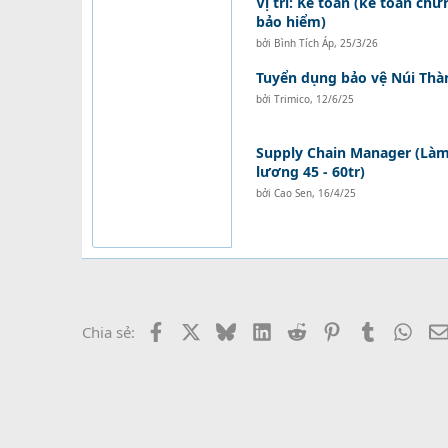
Vị trí: Kế toán (kế toán ch
bảo hiểm)
bởi
Bình Tích Áp
,
25/3/26
Tuyển dụng bảo vệ Núi Thà
bởi
Trimico
,
12/6/25
Supply Chain Manager (Làm 
lương 45 - 60tr)
bởi
Cao Sen
,
16/4/25
Facebook
X
Bluesky
LinkedIn
Reddit
Pinterest
Tumblr
What
Chia sẻ: