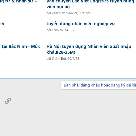
ứng từ & nhân sự –
Vận chuyển Lào Việt Logistics tuyển dụng
viên nội bộ
bởi
vanchuyenlaoviet
,
17/10/25
nh
tuyển dụng nhân viên nghiệp vụ
bởi
Trimico
,
14/5/25
tại Bắc Ninh - Mức
Hà Nội tuyển dụng Nhân viên xuất nhập
khẩu(28-35M)
bởi
Châm Bùi
,
10/4/25
Bạn phải đăng nhập hoặc đăng ký để bì
sApp
Email
Link