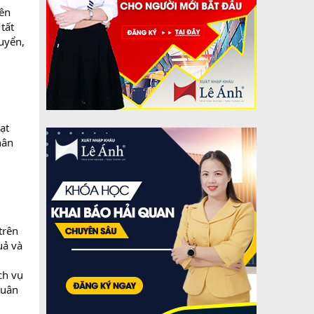
iên
tất
huyển,
ạt
hân
trên
uả và
ch vụ
tuân