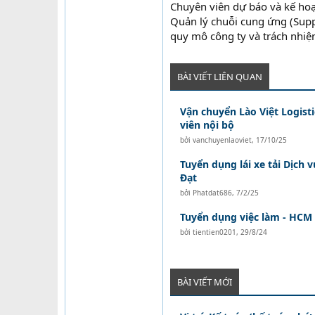
Chuyên viên dự báo và kế hoạ
Quản lý chuỗi cung ứng (Supp
quy mô công ty và trách nhiệ
BÀI VIẾT LIÊN QUAN
Vận chuyển Lào Việt Logist
viên nội bộ
bởi
vanchuyenlaoviet
,
17/10/25
Tuyển dụng lái xe tải Dịch 
Đạt
bởi
Phatdat686
,
7/2/25
Tuyển dụng việc làm - HCM
bởi
tientien0201
,
29/8/24
BÀI VIẾT MỚI