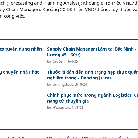
ch (Forecasting and Planning Analyst): Khoảng 8-15 triệu VND/t
ly Chain Manager): Khoảng 20-50 triệu VND/tháng, tùy thuộc và
m công việc.
ics tuyển dụng nhân
Supply Chain Manager (Làm tại Bắc Ninh 
lương 45 - 60tr)
bởi
Cao Sen
,
16/4/25
vụ chuyển nhà Phát
Thuốc lá dẫn đến tình trạng hẹp thực quả
nghiêm trọng - Dancing Juices
bởi
dancingshop6
,
3/10/24
Chinh phục mức lương ngành Logistics: 
nang từ chuyên gia
bởi
HRchannels
,
14/8/23