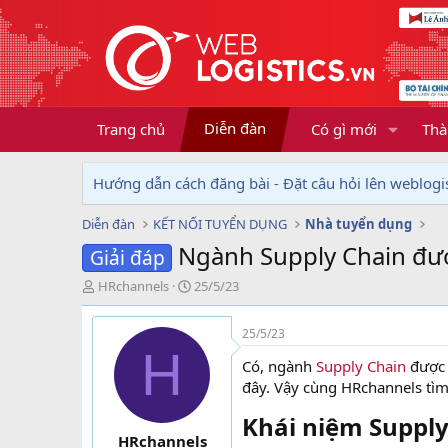
Diễn đàn
Trang chủ
Có gì mới
Thà
Hướng dẫn cách đăng bài - Đặt câu hỏi lên weblogis
Diễn đàn
KẾT NỐI TUYỂN DỤNG
Nhà tuyển dụng
Ngành Supply Chain đượ
Giải đáp
T
N
HRchannels
25/5/23
h
g
r
à
25/5/23
e
y
H
a
g
Có, ngành
Supply Chain
được 
d
ử
đây. Vậy cùng HRchannels tìm
s
i
t
Khái niệm Supply 
a
HRchannels
r