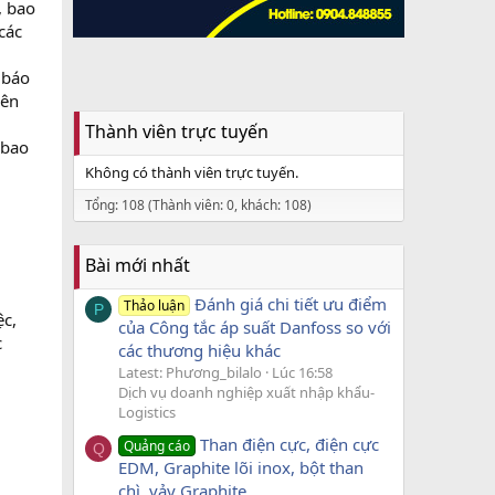
, bao
các
 báo
rên
Thành viên trực tuyến
 bao
Không có thành viên trực tuyến.
Tổng: 108 (Thành viên: 0, khách: 108)
Bài mới nhất
Đánh giá chi tiết ưu điểm
Thảo luận
P
ệc,
của Công tắc áp suất Danfoss so với
c
các thương hiệu khác
Latest: Phương_bilalo
Lúc 16:58
Dịch vụ doanh nghiệp xuất nhập khẩu-
Logistics
Than điện cực, điện cực
Quảng cáo
Q
EDM, Graphite lõi inox, bột than
chì, vảy Graphite