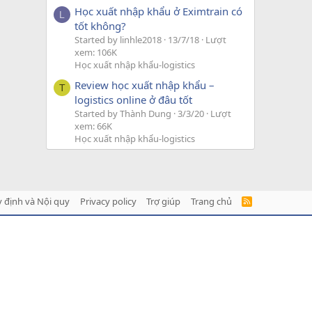
Học xuất nhập khẩu ở Eximtrain có
L
tốt không?
Started by linhle2018
13/7/18
Lượt
xem: 106K
Học xuất nhập khẩu-logistics
Review học xuất nhập khẩu –
T
logistics online ở đâu tốt
Started by Thành Dung
3/3/20
Lượt
xem: 66K
Học xuất nhập khẩu-logistics
 định và Nội quy
Privacy policy
Trợ giúp
Trang chủ
R
S
S