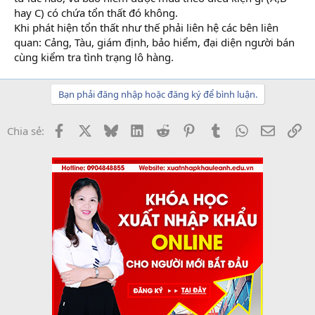
hay C) có chứa tổn thất đó không.
Khi phát hiện tổn thất như thế phải liên hệ các bên liên
quan: Cảng, Tàu, giám định, bảo hiểm, đại diện người bán
cùng kiểm tra tình trạng lô hàng.
Bạn phải đăng nhập hoặc đăng ký để bình luận.
Facebook
X
Bluesky
LinkedIn
Reddit
Pinterest
Tumblr
WhatsApp
Email
Li
Chia sẻ: