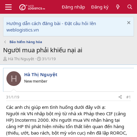
Đăng nhập
Đăng ký
Hướng dẫn cách đăng bài - Đặt câu hỏi lên
weblogistics.vn
Bảo hiểm hàng hóa
Người mua phải khiếu nại ai
T
N
Hà Thị Nguyệt
31/1/19
h
g
r
à
Hà Thị Nguyệt
e
y
H
a
g
New member
d
ử
s
i
t
31/1/19
#1
a
Các anh chị giúp em tình huống dưới đây với ạ:
r
Người nk VN nhập bột mỳ từ nhà xk Pháp theo CIF (cảng
t
e
HP) Incoterms 2000. Khi người mua VN nhận hàng tại
r
cảng HP thì phát hiện nhiều tổn thất liên quan đến hàng
(thiếu, ướt, bao rách, bột mỳ vón cục) nên đã lập ROROC,