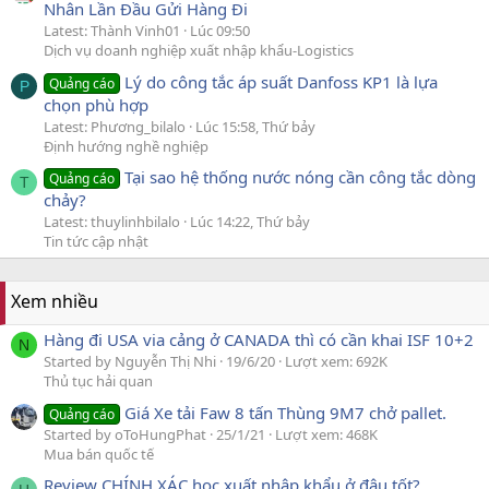
Nhân Lần Đầu Gửi Hàng Đi
Latest: Thành Vinh01
Lúc 09:50
Dịch vụ doanh nghiệp xuất nhập khẩu-Logistics
Lý do công tắc áp suất Danfoss KP1 là lựa
Quảng cáo
P
chọn phù hợp
Latest: Phương_bilalo
Lúc 15:58, Thứ bảy
Định hướng nghề nghiệp
Tại sao hệ thống nước nóng cần công tắc dòng
Quảng cáo
T
chảy?
Latest: thuylinhbilalo
Lúc 14:22, Thứ bảy
Tin tức cập nhật
Xem nhiều
Hàng đi USA via cảng ở CANADA thì có cần khai ISF 10+2
N
Started by Nguyễn Thị Nhi
19/6/20
Lượt xem: 692K
Thủ tục hải quan
Giá Xe tải Faw 8 tấn Thùng 9M7 chở pallet.
Quảng cáo
Started by oToHungPhat
25/1/21
Lượt xem: 468K
Mua bán quốc tế
Review CHÍNH XÁC học xuất nhập khẩu ở đâu tốt?