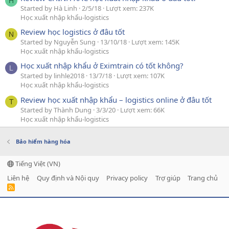
H
Started by Hà Linh
2/5/18
Lượt xem: 237K
Học xuất nhập khẩu-logistics
Review học logistics ở đâu tốt
N
Started by Nguyễn Sung
13/10/18
Lượt xem: 145K
Học xuất nhập khẩu-logistics
Học xuất nhập khẩu ở Eximtrain có tốt không?
L
Started by linhle2018
13/7/18
Lượt xem: 107K
Học xuất nhập khẩu-logistics
Review học xuất nhập khẩu – logistics online ở đâu tốt
T
Started by Thành Dung
3/3/20
Lượt xem: 66K
Học xuất nhập khẩu-logistics
Bảo hiểm hàng hóa
Tiếng Việt (VN)
Liên hệ
Quy định và Nội quy
Privacy policy
Trợ giúp
Trang chủ
R
S
S