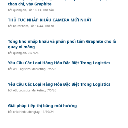
than chì, vảy Graphite
bởi
quanglan
,
Lúc 16:13, Thứ sáu
THỦ TỤC NHẬP KHẨU CAMERA MỚI NHẤT
bởi
KeiraPham
,
Lúc 14:44, Thứ tư
Tổng kho nhập khẩu và phân phối tấm Graphite cho lò
quay xi măng
bởi
quanglan
,
25/7/26
Yêu Cầu Các Loại Hàng Hóa Đặc Biệt Trong Logistics
bởi
ASL Logistics Marketing
,
7/5/26
Yêu Cầu Các Loại Hàng Hóa Đặc Biệt Trong Logistics
bởi
ASL Logistics Marketing
,
7/5/26
Giải pháp tiếp thị bằng mùi hương
bởi
xnktinhdaudongtay
,
11/10/24