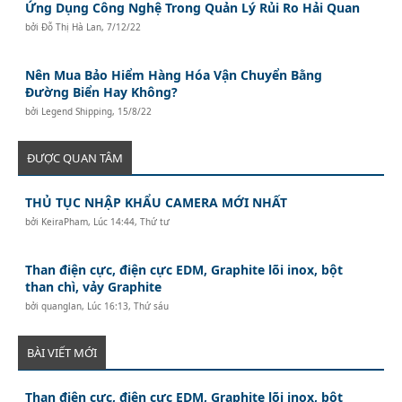
Ứng Dụng Công Nghệ Trong Quản Lý Rủi Ro Hải Quan
bởi
Đỗ Thị Hà Lan
,
7/12/22
Nên Mua Bảo Hiểm Hàng Hóa Vận Chuyển Bằng
Đường Biển Hay Không?
bởi
Legend Shipping
,
15/8/22
ĐƯỢC QUAN TÂM
THỦ TỤC NHẬP KHẨU CAMERA MỚI NHẤT
bởi
KeiraPham
,
Lúc 14:44, Thứ tư
Than điện cực, điện cực EDM, Graphite lõi inox, bột
than chì, vảy Graphite
bởi
quanglan
,
Lúc 16:13, Thứ sáu
BÀI VIẾT MỚI
Than điện cực, điện cực EDM, Graphite lõi inox, bột