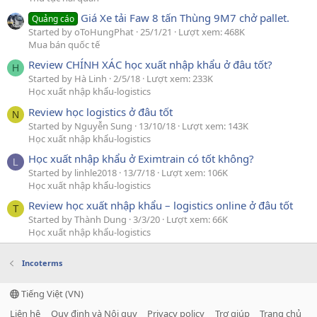
Giá Xe tải Faw 8 tấn Thùng 9M7 chở pallet.
Quảng cáo
Started by oToHungPhat
25/1/21
Lượt xem: 468K
Mua bán quốc tế
Review CHÍNH XÁC học xuất nhập khẩu ở đâu tốt?
H
Started by Hà Linh
2/5/18
Lượt xem: 233K
Học xuất nhập khẩu-logistics
Review học logistics ở đâu tốt
N
Started by Nguyễn Sung
13/10/18
Lượt xem: 143K
Học xuất nhập khẩu-logistics
Học xuất nhập khẩu ở Eximtrain có tốt không?
L
Started by linhle2018
13/7/18
Lượt xem: 106K
Học xuất nhập khẩu-logistics
Review học xuất nhập khẩu – logistics online ở đâu tốt
T
Started by Thành Dung
3/3/20
Lượt xem: 66K
Học xuất nhập khẩu-logistics
Incoterms
Tiếng Việt (VN)
Liên hệ
Quy định và Nội quy
Privacy policy
Trợ giúp
Trang chủ