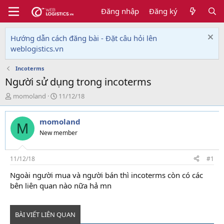
Đăng nhập
Đăng ký
Hướng dẫn cách đăng bài - Đặt câu hỏi lên
weblogistics.vn
Incoterms
Người sử dụng trong incoterms
T
N
momoland
11/12/18
h
g
r
à
momoland
e
y
M
a
g
New member
d
ử
s
i
t
11/12/18
#1
a
Ngoài người mua và người bán thì incoterms còn có các
r
bên liên quan nào nữa hả mn
t
e
r
BÀI VIẾT LIÊN QUAN