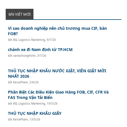
BÀI VIẾT MỚI
Vì sao doanh nghiệp nên chủ trương mua CIF, bán
FOB?
bởi
ASL Logistics Marketing
,
9/7/26
chành xe đi Nam định từ TP.HCM
bởi
vantaihungthinh
,
3/7/26
THỦ TỤC NHẬP KHẨU NƯỚC GIẶT, VIÊN GIẶT MỚI
NHẤT 2026
bởi
KeiraPham
,
2/6/26
Phân Biệt Các Điều Kiện Giao Hàng FOB, CIF, CFR Và
FAS Trong Vận Tải Biển
bởi
ASL Logistics Marketing
,
19/5/26
THỦ TỤC NHẬP KHẨU GIẤY
bởi
KeiraPham
,
13/5/26