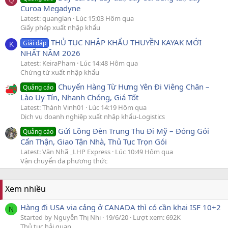
Q
Curoa Megadyne
Latest: quanglan
Lúc 15:03 Hôm qua
Giấy phép xuất nhập khẩu
THỦ TỤC NHẬP KHẨU THUYỀN KAYAK MỚI
Giải đáp
K
NHẤT NĂM 2026
Latest: KeiraPham
Lúc 14:48 Hôm qua
Chứng từ xuất nhập khẩu
Chuyển Hàng Từ Hưng Yên Đi Viêng Chăn –
Quảng cáo
Lào Uy Tín, Nhanh Chóng, Giá Tốt
Latest: Thành Vinh01
Lúc 14:19 Hôm qua
Dịch vụ doanh nghiệp xuất nhập khẩu-Logistics
Gửi Lồng Đèn Trung Thu Đi Mỹ – Đóng Gói
Quảng cáo
Cẩn Thận, Giao Tận Nhà, Thủ Tục Trọn Gói
Latest: Văn Nhã _LHP Express
Lúc 10:49 Hôm qua
Vận chuyển đa phương thức
Xem nhiều
Hàng đi USA via cảng ở CANADA thì có cần khai ISF 10+2
N
Started by Nguyễn Thị Nhi
19/6/20
Lượt xem: 692K
Thủ tục hải quan