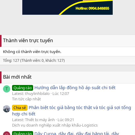
Thành viên trực tuyến
Không có thành viên trực tuyến.
Tổng: 127 (Thành viên: 0, khách: 127)
Bài mới nhất
Hướng dẫn lắp đồng hồ áp suất chi tiết
Quảng cáo
T
Latest: thuylinhbilalo
Lúc 12:07
Tin tức cập nhật
Phân biệt tóc giả bằng tóc thật và tóc giả sợi tổng
Chia sẻ
hợp chi tiết
Latest: Thiết bị máy ảnh
Lúc 09:21
Dịch vụ doanh nghiệp xuất nhập khẩu-Logistics
Dây Curoa, dây đai, dây đai băng tải, dây
Quảng cáo