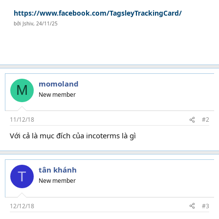
https://www.facebook.com/TagsleyTrackingCard/
bởi
Jshiv
,
24/11/25
momoland
M
New member
11/12/18
#2
Với cả là mục đích của incoterms là gì
tân khánh
T
New member
12/12/18
#3