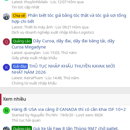
Latest: thuylinhbilalo
Lúc 12:07 Hôm qua
Tin tức cập nhật
Phân biệt tóc giả bằng tóc thật và tóc giả sợi tổng
Chia sẻ
hợp chi tiết
Latest: Thiết bị máy ảnh
Lúc 09:21 Hôm qua
Dịch vụ doanh nghiệp xuất nhập khẩu-Logistics
Dây Curoa, dây đai, dây đai băng tải, dây
Quảng cáo
Q
Curoa Megadyne
Latest: quanglan
Lúc 15:03, Thứ năm
Giấy phép xuất nhập khẩu
THỦ TỤC NHẬP KHẨU THUYỀN KAYAK MỚI
Giải đáp
K
NHẤT NĂM 2026
Latest: KeiraPham
Lúc 14:48, Thứ năm
Chứng từ xuất nhập khẩu
Xem nhiều
Hàng đi USA via cảng ở CANADA thì có cần khai ISF 10+2
N
Started by Nguyễn Thị Nhi
19/6/20
Lượt xem: 692K
Thủ tục hải quan
Giá Xe tải Faw 8 tấn Thùng 9M7 chở pallet.
Quảng cáo