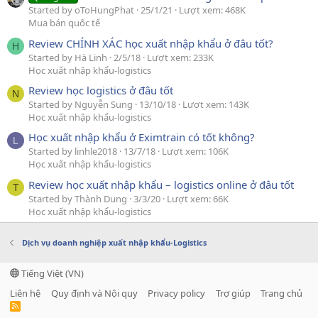
Started by oToHungPhat
25/1/21
Lượt xem: 468K
Mua bán quốc tế
Review CHÍNH XÁC học xuất nhập khẩu ở đâu tốt?
H
Started by Hà Linh
2/5/18
Lượt xem: 233K
Học xuất nhập khẩu-logistics
Review học logistics ở đâu tốt
N
Started by Nguyễn Sung
13/10/18
Lượt xem: 143K
Học xuất nhập khẩu-logistics
Học xuất nhập khẩu ở Eximtrain có tốt không?
L
Started by linhle2018
13/7/18
Lượt xem: 106K
Học xuất nhập khẩu-logistics
Review học xuất nhập khẩu – logistics online ở đâu tốt
T
Started by Thành Dung
3/3/20
Lượt xem: 66K
Học xuất nhập khẩu-logistics
Dịch vụ doanh nghiệp xuất nhập khẩu-Logistics
Tiếng Việt (VN)
Liên hệ
Quy định và Nội quy
Privacy policy
Trợ giúp
Trang chủ
R
S