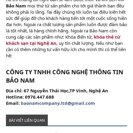
Bảo Nam
mọi thứ từ sản phẩm cho tới giá thành bạn đều
không phải lo lắng. Tại đây chúng tôi luôn tại điều kiện hết
sức để giúp đỡ cho khách hàng tiến tới một cuộc sống hiện
đại hơn. Ngoài ra chất lượng sản phẩm luôn được đảm bảo
là tốt nhất, là hàng chính hãng. Ngoài ra Bảo Nam còn
cung cấp các sản phẩm như: Khóa điện tử,
khóa thẻ từ
khách sạn tại Nghệ An
, uy tín chất lượng. Nếu như bạn
cần có thêm những tư vấn hữu ích cho mình thì có thể liên
hệ:
CÔNG TY TNHH CÔNG NGHỆ THÔNG TIN
BẢO NAM
Địa chỉ: 67 Nguyễn Thái Học,TP Vinh, Nghệ An
Hotline: 0976.447.688
Email:
baonamcompany.ltd@gmail.com
BÀI VIẾT LIÊN QUAN