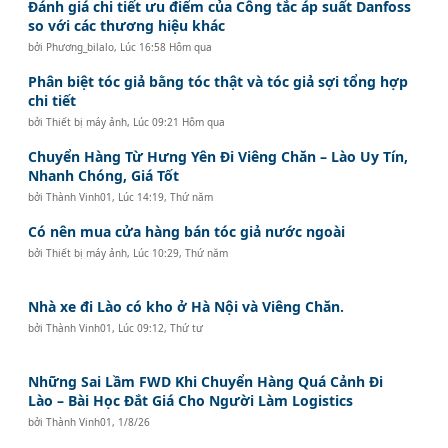
Đánh giá chi tiết ưu điểm của Công tắc áp suất Danfoss
so với các thương hiệu khác
bởi
Phương_bilalo
,
Lúc 16:58 Hôm qua
Phân biệt tóc giả bằng tóc thật và tóc giả sợi tổng hợp
chi tiết
bởi
Thiết bị máy ảnh
,
Lúc 09:21 Hôm qua
Chuyển Hàng Từ Hưng Yên Đi Viêng Chăn – Lào Uy Tín,
Nhanh Chóng, Giá Tốt
bởi
Thành Vinh01
,
Lúc 14:19, Thứ năm
Có nên mua cửa hàng bán tóc giả nước ngoài
bởi
Thiết bị máy ảnh
,
Lúc 10:29, Thứ năm
Nhà xe đi Lào có kho ở Hà Nội và Viêng Chăn.
bởi
Thành Vinh01
,
Lúc 09:12, Thứ tư
Những Sai Lầm FWD Khi Chuyển Hàng Quá Cảnh Đi
Lào – Bài Học Đắt Giá Cho Người Làm Logistics
bởi
Thành Vinh01
,
1/8/26