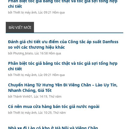
Phân biệt tóc giả bằng tóc thật và tóc giả sợi tổng hợp
chi tiết
bởi
Thiết bị máy ảnh
,
Lúc 09:21 Hôm qua
BÀI VIẾT MỚI
Đánh giá chi tiết ưu điểm của Công tắc áp suất Danfoss
so với các thương hiệu khác
bởi
Phương_bilalo
,
Lúc 16:58 Hôm qua
Phân biệt tóc giả bằng tóc thật và tóc giả sợi tổng hợp
chi tiết
bởi
Thiết bị máy ảnh
,
Lúc 09:21 Hôm qua
Chuyển Hàng Từ Hưng Yên Đi Viêng Chăn – Lào Uy Tín,
Nhanh Chóng, Giá Tốt
bởi
Thành Vinh01
,
Lúc 14:19, Thứ năm
Có nên mua cửa hàng bán tóc giả nước ngoài
bởi
Thiết bị máy ảnh
,
Lúc 10:29, Thứ năm
Nhà xe đi Lào có kho ở Hà Nội và Viêng Chăn.