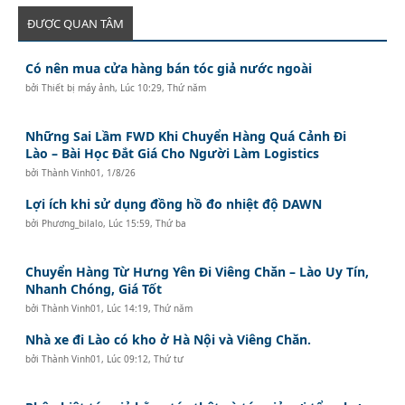
ĐƯỢC QUAN TÂM
Có nên mua cửa hàng bán tóc giả nước ngoài
bởi
Thiết bị máy ảnh
,
Lúc 10:29, Thứ năm
Những Sai Lầm FWD Khi Chuyển Hàng Quá Cảnh Đi
Lào – Bài Học Đắt Giá Cho Người Làm Logistics
bởi
Thành Vinh01
,
1/8/26
Lợi ích khi sử dụng đồng hồ đo nhiệt độ DAWN
bởi
Phương_bilalo
,
Lúc 15:59, Thứ ba
Chuyển Hàng Từ Hưng Yên Đi Viêng Chăn – Lào Uy Tín,
Nhanh Chóng, Giá Tốt
bởi
Thành Vinh01
,
Lúc 14:19, Thứ năm
Nhà xe đi Lào có kho ở Hà Nội và Viêng Chăn.
bởi
Thành Vinh01
,
Lúc 09:12, Thứ tư