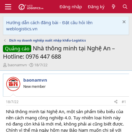
Đăng nhập
Đăng ký
Hướng dẫn cách đăng bài - Đặt câu hỏi lên
weblogistics.vn
Dịch vụ doanh nghiệp xuất nhập khẩu-Logistics
Nhà thông minh tại Nghệ An –
Quảng cáo
Hotline: 0976 447 688
T
N
baonamvn
18/7/22
h
g
r
à
baonamvn
e
y
a
g
New member
d
ử
s
i
t
18/7/22
#1
a
Nhà thông minh tại Nghệ An, một sản phẩm tiêu biểu của
r
nền cách mạng công nghiệp 4.0. Tuy nhiên loại hình này
t
e
nó đang còn khá là mới mẻ, không phải ai cũng biết được.
r
Chính vì thể mà ngày hôm nay Bảo Nam muốn chi sẻ với