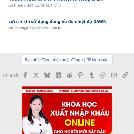
bởi
Thành Vinh01
,
Lúc 09:12, Thứ tư
Lợi ích khi sử dụng đồng hồ đo nhiệt độ DAWN
bởi
Phương_bilalo
,
Lúc 15:59, Thứ ba
Bạn phải đăng nhập hoặc đăng ký để bình luận.
Facebook
X
Bluesky
LinkedIn
Reddit
Pinterest
Tumblr
WhatsApp
Email
Li
Chia sẻ: