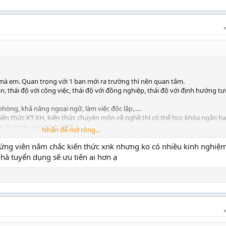
c mà em. Quan trọng với 1 bạn mới ra trường thì nên quan tâm.
hân, thái độ với công việc, thái độ với đồng nghiệp, thái độ với định hướng t
 phòng, khả năng ngoại ngữ, làm việc độc lập,.....
 kiến thức KT-XH, kiến thức chuyên môn về nghề thì có thể học khóa ngắn h
ại thương, quy trình XNK.....
Nhấn để mở rộng...
 1 ứng viên nắm chắc kiến thức xnk nhưng ko có nhiều kinh nghiệ
hà tuyển dụng sẽ ưu tiên ai hơn ạ