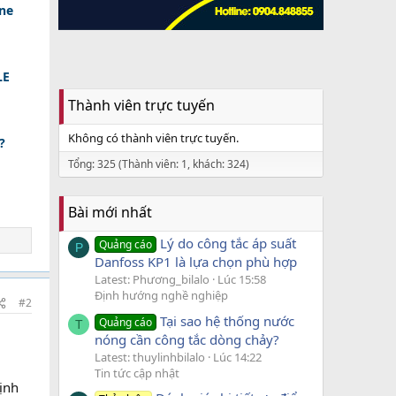
ine
LE
Thành viên trực tuyến
Không có thành viên trực tuyến.
?
Tổng: 325 (Thành viên: 1, khách: 324)
Bài mới nhất
Lý do công tắc áp suất
Quảng cáo
P
Danfoss KP1 là lựa chọn phù hợp
Latest: Phương_bilalo
Lúc 15:58
Định hướng nghề nghiệp
#2
Tại sao hệ thống nước
Quảng cáo
T
nóng cần công tắc dòng chảy?
Latest: thuylinhbilalo
Lúc 14:22
Tin tức cập nhật
định