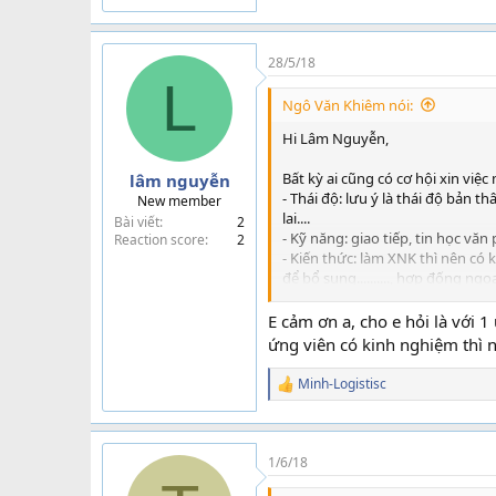
28/5/18
L
Ngô Văn Khiêm nói:
Hi Lâm Nguyễn,
Bất kỳ ai cũng có cơ hội xin việ
lâm nguyễn
- Thái độ: lưu ý là thái độ bản t
New member
lai....
Bài viết
2
- Kỹ năng: giao tiếp, tin học văn
Reaction score
2
- Kiến thức: làm XNK thì nên có
để bổ sung.........., hợp đống ngo
Chúc em may mắn
E cảm ơn a, cho e hỏi là với
ứng viên có kinh nghiệm thì n
Minh-Logistisc
R
e
a
c
t
1/6/18
i