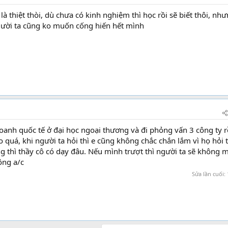
à thiệt thòi, dù chưa có kinh nghiệm thì học rồi sẽ biết thôi, nh
gười ta cũng ko muốn cống hiến hết mình
oanh quốc tế ở đại học ngoại thương và đi phỏng vấn 3 công ty r
o quá, khi người ta hỏi thì e cũng không chắc chắn lắm vì họ hỏi 
 thì thầy cô có dạy đâu. Nếu mình trượt thì người ta sẽ không m
ông a/c
học kế toán thực hành ở đâu tốt
Sửa lần cuối: