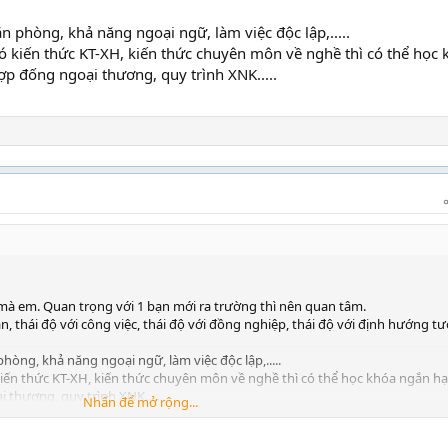
văn phòng, khả năng ngoại ngữ, làm việc độc lập,.....
có kiến thức KT-XH, kiến thức chuyên môn về nghề thì có thể học 
 hợp đống ngoại thương, quy trình XNK.....
c mà em. Quan trọng với 1 bạn mới ra trường thì nên quan tâm.
hân, thái độ với công việc, thái độ với đồng nghiệp, thái độ với định hướng t
 phòng, khả năng ngoại ngữ, làm việc độc lập,.....
 kiến thức KT-XH, kiến thức chuyên môn về nghề thì có thể học khóa ngắn h
ại thương, quy trình XNK.....
Nhấn để mở rộng...