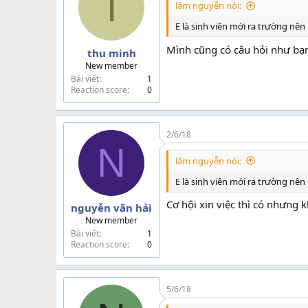
T
o
lâm nguyễn nói:
n
s
E là sinh viên mới ra trường nên
:
Mình cũng có câu hỏi như bạ
thu minh
New member
Bài viết
1
Reaction score
0
2/6/18
N
lâm nguyễn nói:
E là sinh viên mới ra trường nên
Cơ hội xin việc thì có nhưng
nguyễn văn hải
New member
Bài viết
1
Reaction score
0
5/6/18