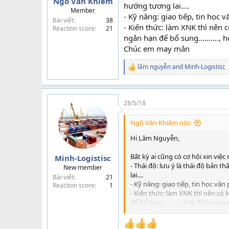
Ngô Văn Khiêm
hướng tương lai....
Member
- Kỹ năng: giao tiếp, tin học 
Bài viết
38
- Kiến thức: làm XNK thì nên 
Reaction score
21
ngắn hạn để bổ sung..........,
Chúc em may mắn
lâm nguyễn
and
Minh-Logistisc
R
e
a
c
t
28/5/18
i
o
Ngô Văn Khiêm nói:
n
s
Hi Lâm Nguyễn,
:
Bất kỳ ai cũng có cơ hội xin việ
Minh-Logistisc
- Thái độ: lưu ý là thái độ bản t
New member
lai....
Bài viết
21
- Kỹ năng: giao tiếp, tin học văn
Reaction score
1
- Kiến thức: làm XNK thì nên có
để bổ sung.........., hợp đống ngo
Chúc em may mắn