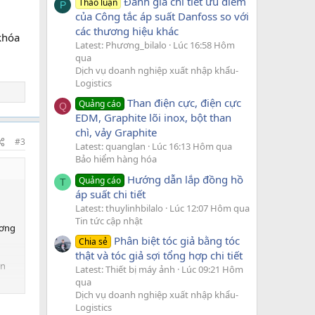
Đánh giá chi tiết ưu điểm
Thảo luận
P
của Công tắc áp suất Danfoss so với
các thương hiệu khác
khóa
Latest: Phương_bilalo
Lúc 16:58 Hôm
qua
Dịch vụ doanh nghiệp xuất nhập khẩu-
Logistics
Than điện cực, điện cực
Quảng cáo
Q
EDM, Graphite lõi inox, bột than
chì, vảy Graphite
#3
Latest: quanglan
Lúc 16:13 Hôm qua
Bảo hiểm hàng hóa
Hướng dẫn lắp đồng hồ
Quảng cáo
T
áp suất chi tiết
Latest: thuylinhbilalo
Lúc 12:07 Hôm qua
Tin tức cập nhật
ương
Phân biệt tóc giả bằng tóc
Chia sẻ
thật và tóc giả sợi tổng hợp chi tiết
ạn
Latest: Thiết bị máy ảnh
Lúc 09:21 Hôm
qua
Dịch vụ doanh nghiệp xuất nhập khẩu-
Logistics