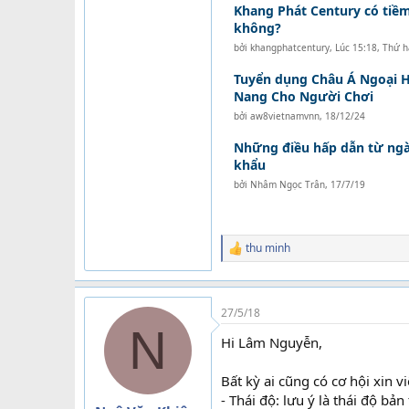
Khang Phát Century có tiềm
không?
bởi
khangphatcentury
,
Lúc 15:18, Thứ h
Tuyển dụng Châu Á Ngoại 
Nang Cho Người Chơi
bởi
aw8vietnamvnn
,
18/12/24
Những điều hấp dẫn từ ng
khẩu
bởi
Nhâm Ngọc Trân
,
17/7/19
thu minh
R
e
a
c
t
27/5/18
i
N
Hi Lâm Nguyễn,
o
n
s
Bất kỳ ai cũng có cơ hội xin 
:
- Thái độ: lưu ý là thái độ bản