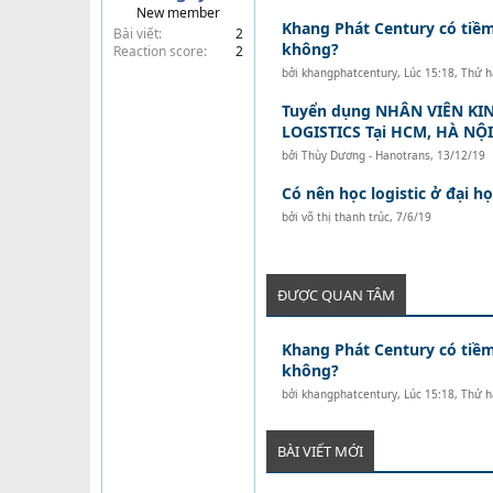
New member
t
Khang Phát Century có tiềm
Bài viết
2
e
không?
Reaction score
2
r
bởi
khangphatcentury
,
Lúc 15:18, Thứ h
Tuyển dụng NHÂN VIÊN KI
LOGISTICS Tại HCM, HÀ NỘ
bởi
Thùy Dương - Hanotrans
,
13/12/19
Có nên học logistic ở đại h
bởi
võ thị thanh trúc
,
7/6/19
ĐƯỢC QUAN TÂM
Khang Phát Century có tiềm
không?
bởi
khangphatcentury
,
Lúc 15:18, Thứ h
BÀI VIẾT MỚI