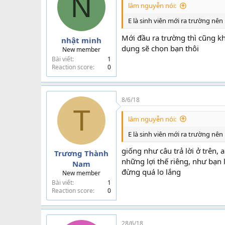
N
lâm nguyễn nói:
E là sinh viên mới ra trường nên
Mới đầu ra trường thì cũng kh
nhật minh
dụng sẽ chọn bạn thôi
New member
Bài viết
1
Reaction score
0
8/6/18
T
lâm nguyễn nói:
E là sinh viên mới ra trường nên
giống như câu trả lời ở trên,
Trương Thành
những lợi thế riêng, như bạn 
Nam
đừng quá lo lắng
New member
Bài viết
1
Reaction score
0
28/6/18