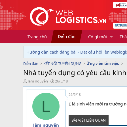
Diễn đàn
Trang chủ
Có gì mới
Thà
Hướng dẫn cách đăng bài - Đặt câu hỏi lên weblogis
Diễn đàn
KẾT NỐI TUYỂN DỤNG
Ứng viên tìm việc
Nhà tuyển dụng có yêu cầu kin
T
N
lâm nguyễn
26/5/18
h
g
r
à
26/5/18
e
y
L
a
g
E là sinh viên mới ra trường 
d
ử
s
i
t
BÀI VIẾT LIÊN QUAN
a
lâm nguyễn
r