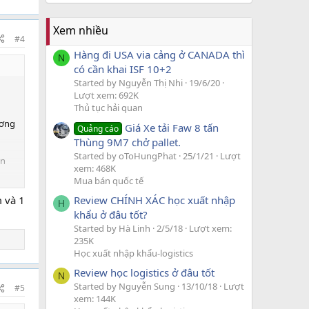
Xem nhiều
#4
Hàng đi USA via cảng ở CANADA thì
N
có cần khai ISF 10+2
Started by Nguyễn Thị Nhi
19/6/20
Lượt xem: 692K
Thủ tục hải quan
ương
Giá Xe tải Faw 8 tấn
Quảng cáo
Thùng 9M7 chở pallet.
Started by oToHungPhat
25/1/21
Lượt
ạn
xem: 468K
Mua bán quốc tế
Review CHÍNH XÁC học xuất nhập
m và 1
H
khẩu ở đâu tốt?
Started by Hà Linh
2/5/18
Lượt xem:
235K
Học xuất nhập khẩu-logistics
Review học logistics ở đâu tốt
N
Started by Nguyễn Sung
13/10/18
Lượt
#5
xem: 144K