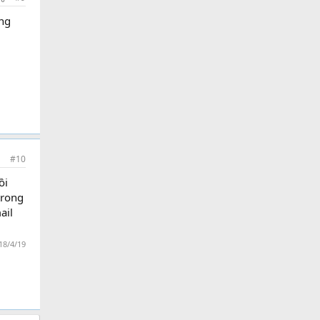
ưng
#10
ồi
trong
ail
18/4/19