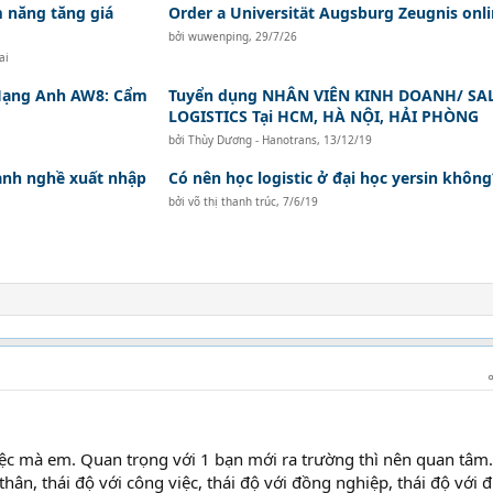
 năng tăng giá
Order a Universität Augsburg Zeugnis onl
bởi
wuwenping
,
29/7/26
ai
Hạng Anh AW8: Cẩm
Tuyển dụng NHÂN VIÊN KINH DOANH/ SA
LOGISTICS Tại HCM, HÀ NỘI, HẢI PHÒNG
bởi
Thùy Dương - Hanotrans
,
13/12/19
ành nghề xuất nhập
Có nên học logistic ở đại học yersin không
bởi
võ thị thanh trúc
,
7/6/19
việc mà em. Quan trọng với 1 bạn mới ra trường thì nên quan tâm.
 thân, thái độ với công việc, thái độ với đồng nghiệp, thái độ với 