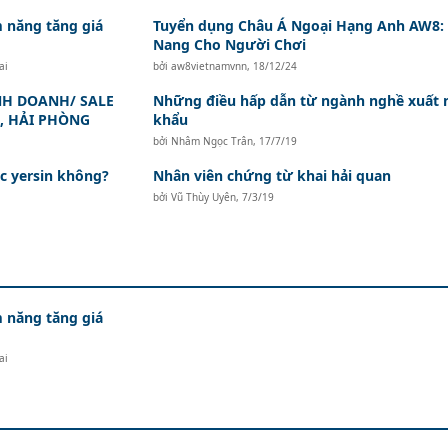
 năng tăng giá
Tuyển dụng Châu Á Ngoại Hạng Anh AW8:
Nang Cho Người Chơi
ai
bởi
aw8vietnamvnn
,
18/12/24
NH DOANH/ SALE
Những điều hấp dẫn từ ngành nghề xuất 
I, HẢI PHÒNG
khẩu
bởi
Nhâm Ngọc Trân
,
17/7/19
ọc yersin không?
Nhân viên chứng từ khai hải quan
bởi
Vũ Thùy Uyên
,
7/3/19
 năng tăng giá
ai