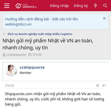
Đăng nhập
Đăng ký
Hướng dẫn cách đăng bài - Đặt câu hỏi lên
weblogistics.vn
Dịch vụ doanh nghiệp xuất nhập khẩu-Logistics
Nhận gửi mỹ phẩm Nhật về VN an toàn,
nhanh chóng, uy tín
T
N
ccshipquocte
7/5/20
h
g
r
à
ccshipquocte
e
y
a
g
Member
d
ử
s
i
t
7/5/20
#1
a
Shipquocte.com nhận gửi mỹ phẩm Nhật về VN an toàn,
r
nhanh chóng, uy tín, cước phí rẻ, không giới hạn số lượng
t
e
hàng gửi.
r