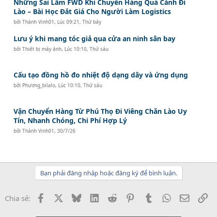
Những Sai Lầm FWD Khi Chuyển Hàng Quá Cảnh Đi
Lào – Bài Học Đắt Giá Cho Người Làm Logistics
bởi
Thành Vinh01
,
Lúc 09:21, Thứ bảy
Lưu ý khi mang tóc giả qua cửa an ninh sân bay
bởi
Thiết bị máy ảnh
,
Lúc 10:10, Thứ sáu
Cấu tạo đồng hồ đo nhiệt độ dạng dây và ứng dụng
bởi
Phương_bilalo
,
Lúc 10:10, Thứ sáu
Vận Chuyển Hàng Từ Phú Thọ Đi Viêng Chăn Lào Uy
Tín, Nhanh Chóng, Chi Phí Hợp Lý
bởi
Thành Vinh01
,
30/7/26
Bạn phải đăng nhập hoặc đăng ký để bình luận.
Facebook
X
Bluesky
LinkedIn
Reddit
Pinterest
Tumblr
WhatsApp
Email
Li
Chia sẻ: