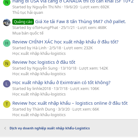
Hàng đi USA via cảng ở CANADA thì có cần khai ISF 10+2
N
Started by Nguyễn Thị Nhi
19/6/20
Lượt xem: 692K
Thủ tục hải quan
Giá Xe tải Faw 8 tấn Thùng 9M7 chở pallet.
Quảng cáo
Started by oToHungPhat
25/1/21
Lượt xem: 468K
Mua bán quốc tế
Review CHÍNH XÁC học xuất nhập khẩu ở đâu tốt?
H
Started by Hà Linh
2/5/18
Lượt xem: 232K
Học xuất nhập khẩu-logistics
Review học logistics ở đâu tốt
N
Started by Nguyễn Sung
13/10/18
Lượt xem: 142K
Học xuất nhập khẩu-logistics
Học xuất nhập khẩu ở Eximtrain có tốt không?
L
Started by linhle2018
13/7/18
Lượt xem: 106K
Học xuất nhập khẩu-logistics
Review học xuất nhập khẩu – logistics online ở đâu tốt
T
Started by Thành Dung
3/3/20
Lượt xem: 66K
Học xuất nhập khẩu-logistics
Dịch vụ doanh nghiệp xuất nhập khẩu-Logistics