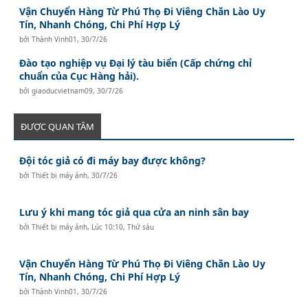
Vận Chuyển Hàng Từ Phú Thọ Đi Viêng Chăn Lào Uy
Tín, Nhanh Chóng, Chi Phí Hợp Lý
bởi
Thành Vinh01
,
30/7/26
Đào tạo nghiệp vụ Đại lý tàu biển (Cấp chứng chỉ
chuẩn của Cục Hàng hải).
bởi
giaoducvietnam09
,
30/7/26
ĐƯỢC QUAN TÂM
Đội tóc giả có đi máy bay được không?
bởi
Thiết bị máy ảnh
,
30/7/26
Lưu ý khi mang tóc giả qua cửa an ninh sân bay
bởi
Thiết bị máy ảnh
,
Lúc 10:10, Thứ sáu
Vận Chuyển Hàng Từ Phú Thọ Đi Viêng Chăn Lào Uy
Tín, Nhanh Chóng, Chi Phí Hợp Lý
bởi
Thành Vinh01
,
30/7/26