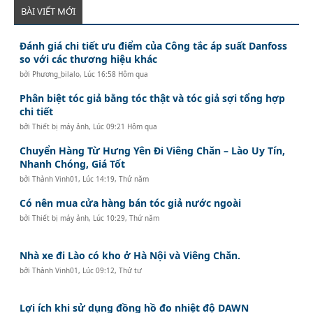
BÀI VIẾT MỚI
Đánh giá chi tiết ưu điểm của Công tắc áp suất Danfoss
so với các thương hiệu khác
bởi
Phương_bilalo
,
Lúc 16:58 Hôm qua
Phân biệt tóc giả bằng tóc thật và tóc giả sợi tổng hợp
chi tiết
bởi
Thiết bị máy ảnh
,
Lúc 09:21 Hôm qua
Chuyển Hàng Từ Hưng Yên Đi Viêng Chăn – Lào Uy Tín,
Nhanh Chóng, Giá Tốt
bởi
Thành Vinh01
,
Lúc 14:19, Thứ năm
Có nên mua cửa hàng bán tóc giả nước ngoài
bởi
Thiết bị máy ảnh
,
Lúc 10:29, Thứ năm
Nhà xe đi Lào có kho ở Hà Nội và Viêng Chăn.
bởi
Thành Vinh01
,
Lúc 09:12, Thứ tư
Lợi ích khi sử dụng đồng hồ đo nhiệt độ DAWN