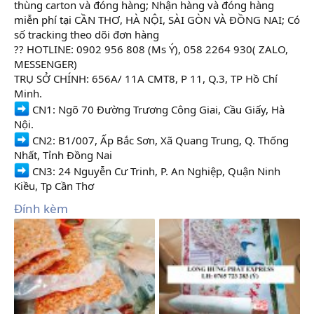
thùng carton và đóng hàng; Nhận hàng và đóng hàng
miễn phí tại CẦN THƠ, HÀ NỘI, SÀI GÒN VÀ ĐỒNG NAI; Có
số tracking theo dõi đơn hàng
?? HOTLINE: 0902 956 808 (Ms Ý), 058 2264 930( ZALO,
MESSENGER)
TRỤ SỞ CHÍNH: 656A/ 11A CMT8, P 11, Q.3, TP Hồ Chí
Minh.
CN1: Ngõ 70 Đường Trương Công Giai, Cầu Giấy, Hà
Nội.
CN2: B1/007, Ấp Bắc Sơn, Xã Quang Trung, Q. Thống
Nhất, Tỉnh Đồng Nai
CN3: 24 Nguyễn Cư Trinh, P. An Nghiệp, Quận Ninh
Kiều, Tp Cần Thơ
Đính kèm