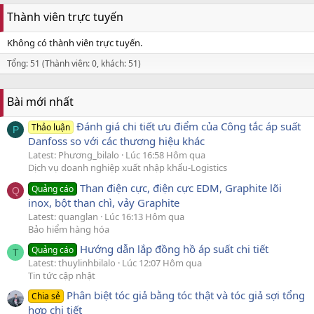
Thành viên trực tuyến
Không có thành viên trực tuyến.
Tổng: 51 (Thành viên: 0, khách: 51)
Bài mới nhất
Đánh giá chi tiết ưu điểm của Công tắc áp suất
Thảo luận
P
Danfoss so với các thương hiệu khác
Latest: Phương_bilalo
Lúc 16:58 Hôm qua
Dịch vụ doanh nghiệp xuất nhập khẩu-Logistics
Than điện cực, điện cực EDM, Graphite lõi
Quảng cáo
Q
inox, bột than chì, vảy Graphite
Latest: quanglan
Lúc 16:13 Hôm qua
Bảo hiểm hàng hóa
Hướng dẫn lắp đồng hồ áp suất chi tiết
Quảng cáo
T
Latest: thuylinhbilalo
Lúc 12:07 Hôm qua
Tin tức cập nhật
Phân biệt tóc giả bằng tóc thật và tóc giả sợi tổng
Chia sẻ
hợp chi tiết