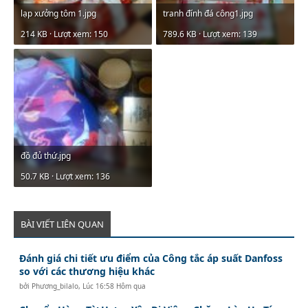
lạp xưởng tôm 1.jpg
tranh đính đá công1.jpg
214 KB · Lượt xem: 150
789.6 KB · Lượt xem: 139
đồ đủ thứ.jpg
50.7 KB · Lượt xem: 136
BÀI VIẾT LIÊN QUAN
Đánh giá chi tiết ưu điểm của Công tắc áp suất Danfoss
so với các thương hiệu khác
bởi
Phương_bilalo
,
Lúc 16:58 Hôm qua