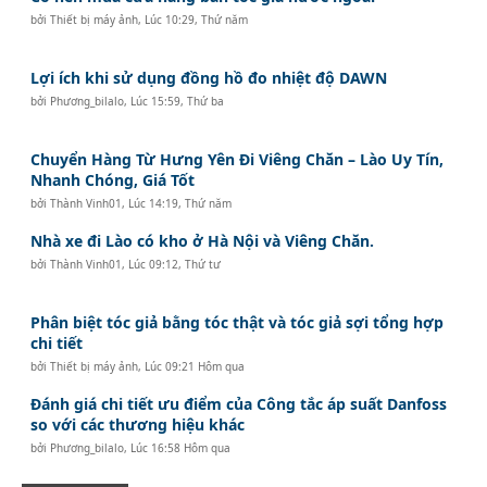
bởi
Thiết bị máy ảnh
,
Lúc 10:29, Thứ năm
Lợi ích khi sử dụng đồng hồ đo nhiệt độ DAWN
bởi
Phương_bilalo
,
Lúc 15:59, Thứ ba
Chuyển Hàng Từ Hưng Yên Đi Viêng Chăn – Lào Uy Tín,
Nhanh Chóng, Giá Tốt
bởi
Thành Vinh01
,
Lúc 14:19, Thứ năm
Nhà xe đi Lào có kho ở Hà Nội và Viêng Chăn.
bởi
Thành Vinh01
,
Lúc 09:12, Thứ tư
Phân biệt tóc giả bằng tóc thật và tóc giả sợi tổng hợp
chi tiết
bởi
Thiết bị máy ảnh
,
Lúc 09:21 Hôm qua
Đánh giá chi tiết ưu điểm của Công tắc áp suất Danfoss
so với các thương hiệu khác
bởi
Phương_bilalo
,
Lúc 16:58 Hôm qua