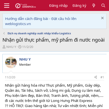
Đăng nhập
Đăng ký
Hướng dẫn cách đăng bài - Đặt câu hỏi lên
weblogistics.vn
Dịch vụ doanh nghiệp xuất nhập khẩu-Logistics
Nhận gửi thực phẩm, mỹ phẩm đi nước ngoài
T
N
NHU Y
11/2/20
h
g
r
à
NHU Y
e
y
a
g
Member
d
ử
s
i
t
11/2/20
#1
a
Nhận gửi hàng hóa như Thực phẩm, Mỹ phẩm, Giày dép,
r
Quần áo, Tài liệu, Sách vở, Lông mi giả, Dụng cụ làm nail,
t
e
Phụ kiện làm đẹp, Bàn thờ, Tranh ảnh, Tượng phật, nệm,....
r
đi các nước trên thế giới từ Long Hưng Phát Express
?? HỖ TRỢ: Giao hàng tận nhà; Tư vấn nhiệt tình; Miễn phí