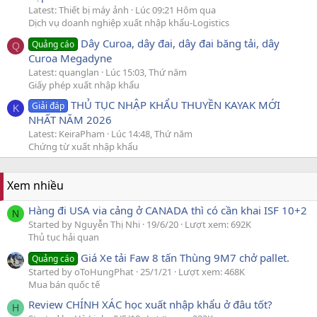
Latest: Thiết bị máy ảnh
Lúc 09:21 Hôm qua
Dịch vụ doanh nghiệp xuất nhập khẩu-Logistics
Dây Curoa, dây đai, dây đai băng tải, dây
Quảng cáo
Q
Curoa Megadyne
Latest: quanglan
Lúc 15:03, Thứ năm
Giấy phép xuất nhập khẩu
THỦ TỤC NHẬP KHẨU THUYỀN KAYAK MỚI
Giải đáp
K
NHẤT NĂM 2026
Latest: KeiraPham
Lúc 14:48, Thứ năm
Chứng từ xuất nhập khẩu
Xem nhiều
Hàng đi USA via cảng ở CANADA thì có cần khai ISF 10+2
N
Started by Nguyễn Thị Nhi
19/6/20
Lượt xem: 692K
Thủ tục hải quan
Giá Xe tải Faw 8 tấn Thùng 9M7 chở pallet.
Quảng cáo
Started by oToHungPhat
25/1/21
Lượt xem: 468K
Mua bán quốc tế
Review CHÍNH XÁC học xuất nhập khẩu ở đâu tốt?
H