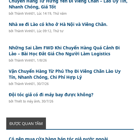
Chuyển Hàng Từ Hưng Yên Đi Viêng Chăn – Lào Uy Tín,
Nhanh Chóng, Giá Tốt
bởi
Thành Vinh01
,
Lúc 14:19, Thứ năm
Nhà xe đi Lào có kho ở Hà Nội và Viêng Chăn.
bởi
Thành Vinh01
,
Lúc 09:12, Thứ tư
Những Sai Lầm FWD Khi Chuyển Hàng Quá Cảnh Đi
Lào – Bài Học Đắt Giá Cho Người Làm Logistics
bởi
Thành Vinh01
,
1/8/26
Vận Chuyển Hàng Từ Phú Thọ Đi Viêng Chăn Lào Uy
Tín, Nhanh Chóng, Chi Phí Hợp Lý
bởi
Thành Vinh01
,
30/7/26
Đội tóc giả có đi máy bay được không?
bởi
Thiết bị máy ảnh
,
30/7/26
ĐƯỢC QUAN TÂM
Có nên mua cửa hàng bán tóc giả nước ngoài