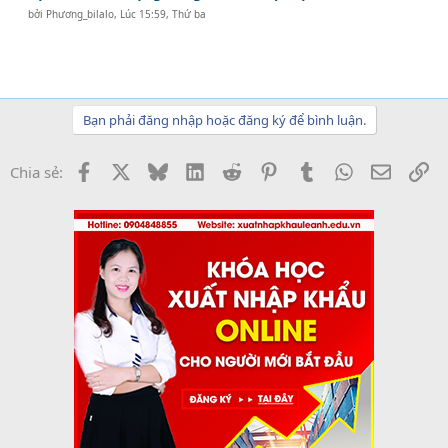
bởi
Phương_bilalo
,
Lúc 15:59, Thứ ba
Bạn phải đăng nhập hoặc đăng ký để bình luận.
Facebook
X
Bluesky
LinkedIn
Reddit
Pinterest
Tumblr
WhatsApp
Email
Li
Chia sẻ: