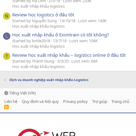
Started by Hà Linh
2/5/18
Lượt xem: 233K
Học xuất nhập khẩu-logistics
Review học logistics ở đâu tốt
N
Started by Nguyễn Sung
13/10/18
Lượt xem: 143K
Học xuất nhập khẩu-logistics
Học xuất nhập khẩu ở Eximtrain có tốt không?
L
Started by linhle2018
13/7/18
Lượt xem: 106K
Học xuất nhập khẩu-logistics
Review học xuất nhập khẩu – logistics online ở đâu tốt
T
Started by Thành Dung
3/3/20
Lượt xem: 66K
Học xuất nhập khẩu-logistics
Dịch vụ doanh nghiệp xuất nhập khẩu-Logistics
Tiếng Việt (VN)
Liên hệ
Quy định và Nội quy
Privacy policy
Trợ giúp
Trang chủ
R
S
S