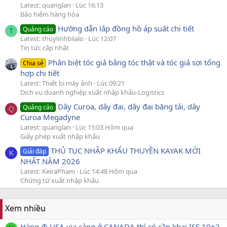
Latest: quanglan
Lúc 16:13
Bảo hiểm hàng hóa
Hướng dẫn lắp đồng hồ áp suất chi tiết
Quảng cáo
T
Latest: thuylinhbilalo
Lúc 12:07
Tin tức cập nhật
Phân biệt tóc giả bằng tóc thật và tóc giả sợi tổng
Chia sẻ
hợp chi tiết
Latest: Thiết bị máy ảnh
Lúc 09:21
Dịch vụ doanh nghiệp xuất nhập khẩu-Logistics
Dây Curoa, dây đai, dây đai băng tải, dây
Quảng cáo
Q
Curoa Megadyne
Latest: quanglan
Lúc 15:03 Hôm qua
Giấy phép xuất nhập khẩu
THỦ TỤC NHẬP KHẨU THUYỀN KAYAK MỚI
Giải đáp
K
NHẤT NĂM 2026
Latest: KeiraPham
Lúc 14:48 Hôm qua
Chứng từ xuất nhập khẩu
Xem nhiều
Hàng đi USA via cảng ở CANADA thì có cần khai ISF 10+2