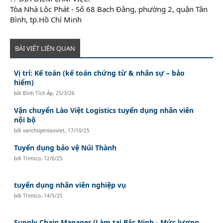
Tòa Nhà Lộc Phát - Số 68 Bạch Đằng, phường 2, quận Tân
Bình, tp.Hồ Chí Minh
BÀI VIẾT LIÊN QUAN
Vị trí: Kế toán (kế toán chứng từ & nhân sự – bảo
hiểm)
bởi
Bình Tích Áp
,
25/3/26
Vận chuyển Lào Việt Logistics tuyển dụng nhân viên
nội bộ
bởi
vanchuyenlaoviet
,
17/10/25
Tuyển dụng bảo vệ Núi Thành
bởi
Trimico
,
12/6/25
tuyển dụng nhân viên nghiệp vụ
bởi
Trimico
,
14/5/25
Supply Chain Manager (Làm tại Bắc Ninh - Mức lương