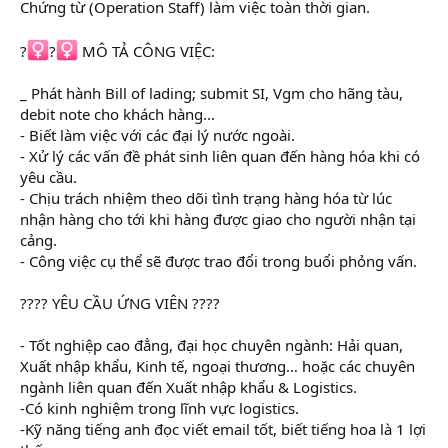
Chứng từ (Operation Staff) làm việc toàn thời gian.
?️‍
?️‍
MÔ TẢ CÔNG VIỆC:
_ Phát hành Bill of lading; submit SI, Vgm cho hãng tàu,
debit note cho khách hàng...
- Biết làm việc với các đại lý nước ngoài.
- Xử lý các vấn đề phát sinh liên quan đến hàng hóa khi có
yêu cầu.
- Chịu trách nhiệm theo dõi tình trạng hàng hóa từ lúc
nhận hàng cho tới khi hàng được giao cho người nhận tại
cảng.
- Công việc cụ thể sẽ được trao đổi trong buổi phỏng vấn.
?‍??‍? YÊU CẦU ỨNG VIÊN ?‍??‍?
- Tốt nghiệp cao đẳng, đại học chuyên ngành: Hải quan,
Xuất nhập khẩu, Kinh tế, ngoại thương… hoặc các chuyên
ngành liên quan đến Xuất nhập khẩu & Logistics.
-Có kinh nghiệm trong lĩnh vực logistics.
-Kỹ năng tiếng anh đọc viết email tốt, biết tiếng hoa là 1 lợi