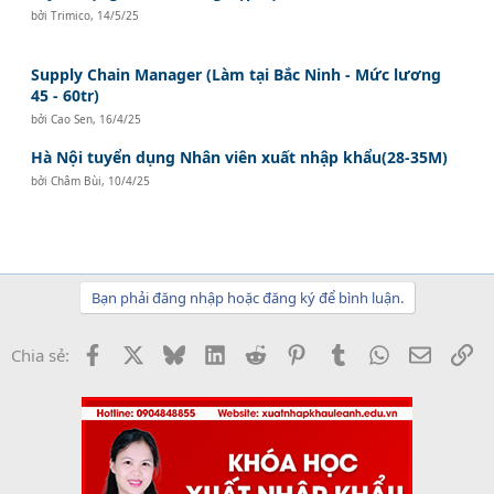
bởi
Trimico
,
14/5/25
Supply Chain Manager (Làm tại Bắc Ninh - Mức lương
45 - 60tr)
bởi
Cao Sen
,
16/4/25
Hà Nội tuyển dụng Nhân viên xuất nhập khẩu(28-35M)
bởi
Châm Bùi
,
10/4/25
Bạn phải đăng nhập hoặc đăng ký để bình luận.
Facebook
X
Bluesky
LinkedIn
Reddit
Pinterest
Tumblr
WhatsApp
Email
Li
Chia sẻ: