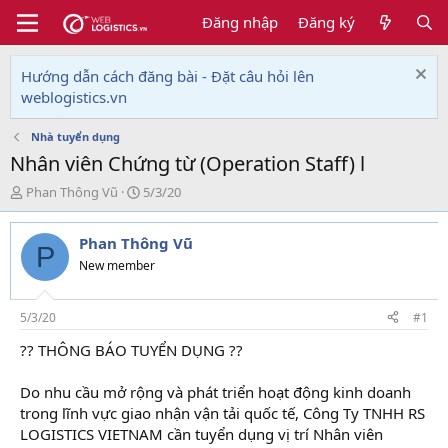
Đăng nhập
Đăng ký
Hướng dẫn cách đăng bài - Đặt câu hỏi lên
weblogistics.vn
Nhà tuyển dụng
Nhân viên Chứng từ (Operation Staff) l
T
N
Phan Thông Vũ
5/3/20
h
g
r
à
Phan Thông Vũ
e
y
P
a
g
New member
d
ử
s
i
t
5/3/20
#1
a
?? THÔNG BÁO TUYỂN DỤNG ??
r
t
e
Do nhu cầu mở rộng và phát triển hoạt động kinh doanh
r
trong lĩnh vực giao nhận vận tải quốc tế, Công Ty TNHH RS
LOGISTICS VIETNAM cần tuyển dụng vị trí Nhân viên