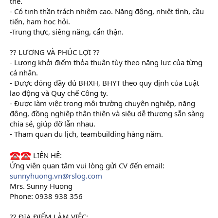
thế.
- Có tinh thần trách nhiệm cao. Năng động, nhiệt tình, cầu
tiến, ham học hỏi.
-Trung thực, siêng năng, cẩn thận.
?? LƯƠNG VÀ PHÚC LỢI ??
- Lương khởi điểm thỏa thuận tùy theo năng lực của từng
cá nhân.
- Được đóng đầy đủ BHXH, BHYT theo quy định của Luật
lao động và Quy chế Công ty.
- Được làm việc trong môi trường chuyên nghiệp, năng
động, đồng nghiệp thân thiện và siêu dễ thương sẵn sàng
chia sẻ, giúp đỡ lẫn nhau.
- Tham quan du lịch, teambuilding hàng năm.
LIÊN HỆ:
Ứng viên quan tâm vui lòng gửi CV đến email:
sunnyhuong.vn@rslog.com
Mrs. Sunny Huong
Phone: 0938 938 356
?? ĐỊA ĐIỂM LÀM VIỆC: