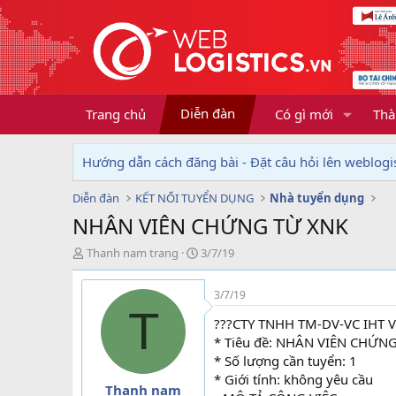
Diễn đàn
Trang chủ
Có gì mới
Thà
Hướng dẫn cách đăng bài - Đặt câu hỏi lên weblogis
Diễn đàn
KẾT NỐI TUYỂN DỤNG
Nhà tuyển dụng
NHÂN VIÊN CHỨNG TỪ XNK
T
N
Thanh nam trang
3/7/19
h
g
r
à
3/7/19
e
y
T
a
g
???CTY TNHH TM-DV-VC IHT 
d
ử
* Tiêu đề: NHÂN VIÊN CHỨN
s
i
* Số lượng cần tuyển: 1
t
* Giới tính: không yêu cầu
a
Thanh nam
r