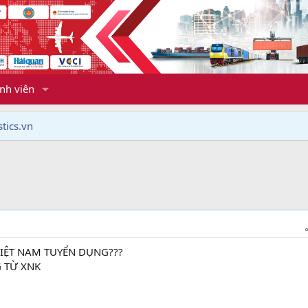
nh viên
tics.vn
VIỆT NAM TUYỂN DỤNG???
G TỪ XNK