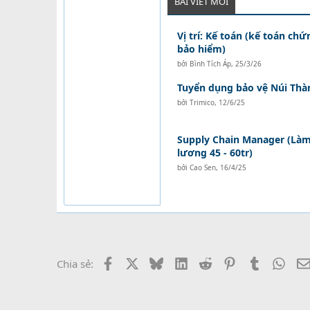
BÀI VIẾT MỚI
Vị trí: Kế toán (kế toán ch
bảo hiểm)
bởi
Bình Tích Áp
,
25/3/26
Tuyển dụng bảo vệ Núi Thà
bởi
Trimico
,
12/6/25
Supply Chain Manager (Làm 
lương 45 - 60tr)
bởi
Cao Sen
,
16/4/25
Facebook
X
Bluesky
LinkedIn
Reddit
Pinterest
Tumblr
What
Chia sẻ: