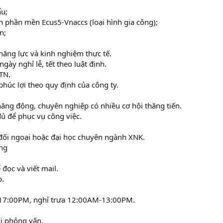
ẩu;
ên phần mền Ecus5-Vnaccs (loại hình gia công);
n;
năng lực và kinh nghiệm thực tế.
gày nghỉ lễ, tết theo luật định.
TN.
húc lợi theo quy định của công ty.
năng động, chuyên nghiệp có nhiều cơ hội thăng tiến.
đủ để phục vụ công việc.
 đối ngoại hoặc đại học chuyên ngành XNK.
áng
 đọc và viết mail.
p.
 17:00PM, nghỉ trưa 12:00AM-13:00PM.
i phỏng vấn.