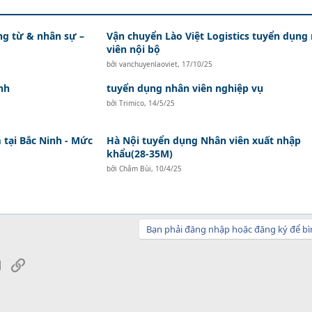
ứng từ & nhân sự –
Vận chuyển Lào Việt Logistics tuyển dụng
viên nội bộ
bởi
vanchuyenlaoviet
,
17/10/25
nh
tuyển dụng nhân viên nghiệp vụ
bởi
Trimico
,
14/5/25
tại Bắc Ninh - Mức
Hà Nội tuyển dụng Nhân viên xuất nhập
khẩu(28-35M)
bởi
Châm Bùi
,
10/4/25
Bạn phải đăng nhập hoặc đăng ký để bì
sApp
Email
Link