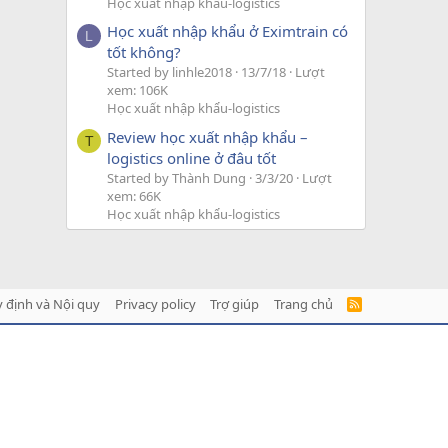
Học xuất nhập khẩu-logistics
Học xuất nhập khẩu ở Eximtrain có
L
tốt không?
Started by linhle2018
13/7/18
Lượt
xem: 106K
Học xuất nhập khẩu-logistics
Review học xuất nhập khẩu –
T
logistics online ở đâu tốt
Started by Thành Dung
3/3/20
Lượt
xem: 66K
Học xuất nhập khẩu-logistics
 định và Nội quy
Privacy policy
Trợ giúp
Trang chủ
R
S
S