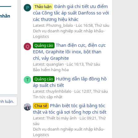
Đánh giá chi tiết ưu điểm
Thảo luận
P
của Công tắc áp suất Danfoss so với
 nhân
các thương hiệu khác
Latest: Phương_bilalo
Lúc 16:58, Thứ sáu
Dịch vụ doanh nghiệp xuất nhập khẩu-
Logistics
Than điện cực, điện cực
Quảng cáo
Q
EDM, Graphite lõi inox, bột than
chì, vảy Graphite
Latest: quanglan
Lúc 16:13, Thứ sáu
Bảo hiểm hàng hóa
Hướng dẫn lắp đồng hồ
Quảng cáo
T
áp suất chi tiết
Latest: thuylinhbilalo
Lúc 12:07, Thứ sáu
Tin tức cập nhật
nh luận.
Phân biệt tóc giả bằng tóc
Chia sẻ
thật và tóc giả sợi tổng hợp chi tiết
Latest: Thiết bị máy ảnh
Lúc 09:21, Thứ
sáu
Dịch vụ doanh nghiệp xuất nhập khẩu-
Logistics