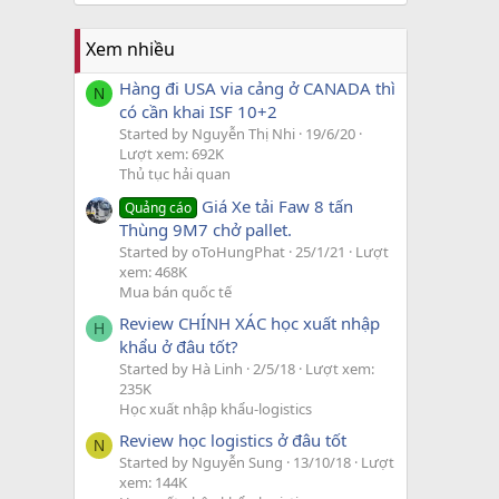
Xem nhiều
Hàng đi USA via cảng ở CANADA thì
N
có cần khai ISF 10+2
Started by Nguyễn Thị Nhi
19/6/20
Lượt xem: 692K
Thủ tục hải quan
Giá Xe tải Faw 8 tấn
Quảng cáo
Thùng 9M7 chở pallet.
Started by oToHungPhat
25/1/21
Lượt
xem: 468K
Mua bán quốc tế
Review CHÍNH XÁC học xuất nhập
H
khẩu ở đâu tốt?
Started by Hà Linh
2/5/18
Lượt xem:
235K
Học xuất nhập khẩu-logistics
Review học logistics ở đâu tốt
N
Started by Nguyễn Sung
13/10/18
Lượt
xem: 144K