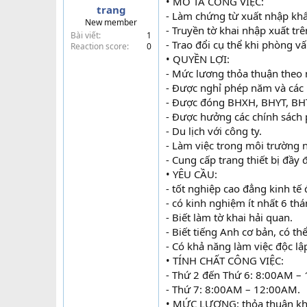
• MÔ TẢ CÔNG VIỆC:
trang
t
- Làm chứng từ xuất nhập kh
New member
e
- Truyền tờ khai nhập xuất tr
Bài viết
1
r
- Trao đổi cụ thể khi phòng vấ
Reaction score
0
• QUYỀN LỢI:
- Mức lương thỏa thuận theo 
- Được nghỉ phép năm và các n
- Được đóng BHXH, BHYT, BH
- Được hưởng các chính sách p
- Du lịch với công ty.
- Làm việc trong môi trường 
- Cung cấp trang thiết bị đầy 
• YÊU CẦU:
- tốt nghiệp cao đẳng kinh tế
- có kinh nghiệm ít nhất 6 th
- Biết làm tờ khai hải quan.
- Biết tiếng Anh cơ bản, có thể
- Có khả năng làm việc độc lậ
• TÍNH CHẤT CÔNG VIỆC:
- Thứ 2 đến Thứ 6: 8:00AM –
- Thứ 7: 8:00AM – 12:00AM.
• MỨC LƯƠNG: thỏa thuận kh