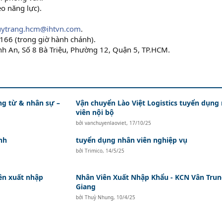
eo năng lực).
uytrang.hcm@ihtvn.com
.
.166 (trong giờ hành chánh).
ành An, Số 8 Bà Triệu, Phường 12, Quận 5, TP.HCM.
ứng từ & nhân sự –
Vận chuyển Lào Việt Logistics tuyển dụng
viên nội bộ
bởi
vanchuyenlaoviet
,
17/10/25
nh
tuyển dụng nhân viên nghiệp vụ
bởi
Trimico
,
14/5/25
ên xuất nhập
Nhân Viên Xuất Nhập Khẩu - KCN Vân Trun
Giang
bởi
Thuỳ Nhung
,
10/4/25