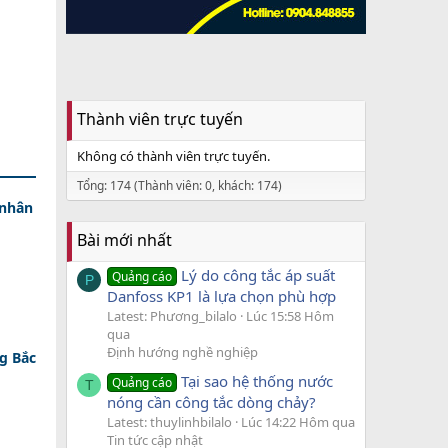
Thành viên trực tuyến
Không có thành viên trực tuyến.
Tổng: 174 (Thành viên: 0, khách: 174)
 nhân
Bài mới nhất
Lý do công tắc áp suất
Quảng cáo
P
Danfoss KP1 là lựa chọn phù hợp
Latest: Phương_bilalo
Lúc 15:58 Hôm
qua
Định hướng nghề nghiệp
g Bắc
Tại sao hệ thống nước
Quảng cáo
T
nóng cần công tắc dòng chảy?
Latest: thuylinhbilalo
Lúc 14:22 Hôm qua
Tin tức cập nhật