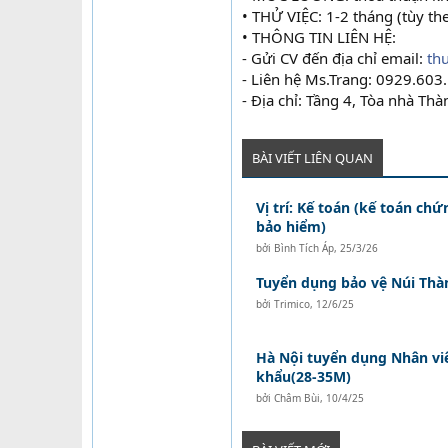
• THỬ VIỆC: 1-2 tháng (tùy th
• THÔNG TIN LIÊN HỆ:
- Gửi CV đến địa chỉ email:
th
- Liên hệ Ms.Trang: 0929.603
- Địa chỉ: Tầng 4, Tòa nhà Th
BÀI VIẾT LIÊN QUAN
Vị trí: Kế toán (kế toán ch
bảo hiểm)
bởi
Bình Tích Áp
,
25/3/26
Tuyển dụng bảo vệ Núi Thà
bởi
Trimico
,
12/6/25
Hà Nội tuyển dụng Nhân vi
khẩu(28-35M)
bởi
Châm Bùi
,
10/4/25