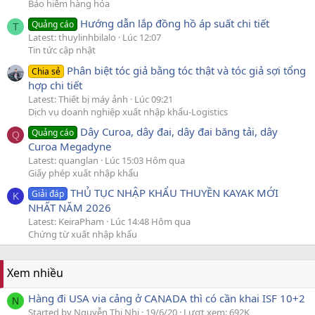
Bảo hiểm hàng hóa
Hướng dẫn lắp đồng hồ áp suất chi tiết
Quảng cáo
T
Latest: thuylinhbilalo
Lúc 12:07
Tin tức cập nhật
Phân biệt tóc giả bằng tóc thật và tóc giả sợi tổng
Chia sẻ
hợp chi tiết
Latest: Thiết bị máy ảnh
Lúc 09:21
Dịch vụ doanh nghiệp xuất nhập khẩu-Logistics
Dây Curoa, dây đai, dây đai băng tải, dây
Quảng cáo
Q
Curoa Megadyne
Latest: quanglan
Lúc 15:03 Hôm qua
Giấy phép xuất nhập khẩu
THỦ TỤC NHẬP KHẨU THUYỀN KAYAK MỚI
Giải đáp
K
NHẤT NĂM 2026
Latest: KeiraPham
Lúc 14:48 Hôm qua
Chứng từ xuất nhập khẩu
Xem nhiều
Hàng đi USA via cảng ở CANADA thì có cần khai ISF 10+2
N
Started by Nguyễn Thị Nhi
19/6/20
Lượt xem: 692K