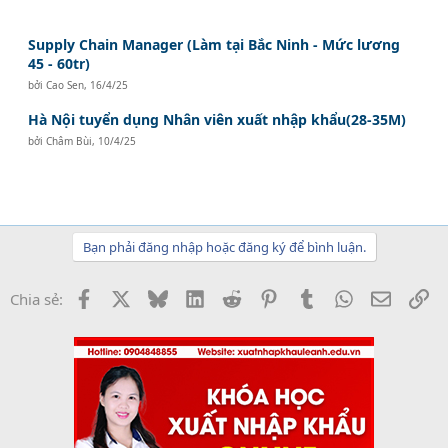
Supply Chain Manager (Làm tại Bắc Ninh - Mức lương
45 - 60tr)
bởi
Cao Sen
,
16/4/25
Hà Nội tuyển dụng Nhân viên xuất nhập khẩu(28-35M)
bởi
Châm Bùi
,
10/4/25
Bạn phải đăng nhập hoặc đăng ký để bình luận.
Facebook
X
Bluesky
LinkedIn
Reddit
Pinterest
Tumblr
WhatsApp
Email
Li
Chia sẻ: