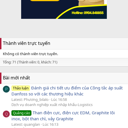
Thành viên trực tuyến
Không có thành viên trực tuyến.
Tổng: 71 (Thành viên: 0, khách: 71)
Bài mới nhất
Đánh giá chi tiết ưu điểm của Công tắc áp suất
Thảo luận
P
Danfoss so với các thương hiệu khác
Latest: Phương_bilalo
Lúc 16:58
Dịch vụ doanh nghiệp xuất nhập khẩu-Logistics
Than điện cực, điện cực EDM, Graphite lõi
Quảng cáo
Q
inox, bột than chì, vảy Graphite
Latest: quanglan
Lúc 16:13