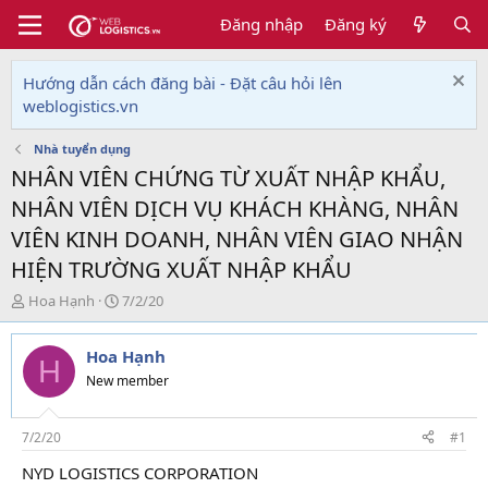
Đăng nhập
Đăng ký
Hướng dẫn cách đăng bài - Đặt câu hỏi lên
weblogistics.vn
Nhà tuyển dụng
NHÂN VIÊN CHỨNG TỪ XUẤT NHẬP KHẨU,
NHÂN VIÊN DỊCH VỤ KHÁCH KHÀNG, NHÂN
VIÊN KINH DOANH, NHÂN VIÊN GIAO NHẬN
HIỆN TRƯỜNG XUẤT NHẬP KHẨU
T
N
Hoa Hạnh
7/2/20
h
g
r
à
Hoa Hạnh
e
y
H
a
g
New member
d
ử
s
i
t
7/2/20
#1
a
NYD LOGISTICS CORPORATION
r