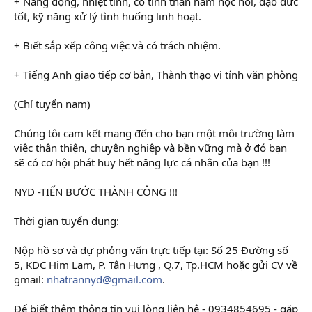
+ Năng động, nhiệt tình, có tinh thần ham học hỏi, đạo đức
tốt, kỹ năng xử lý tình huống linh hoạt.
+ Biết sắp xếp công việc và có trách nhiệm.
+ Tiếng Anh giao tiếp cơ bản, Thành thạo vi tính văn phòng
(Chỉ tuyển nam)
Chúng tôi cam kết mang đến cho bạn một môi trường làm
việc thân thiện, chuyên nghiệp và bền vững mà ở đó bạn
sẽ có cơ hội phát huy hết năng lực cá nhân của bạn !!!
NYD -TIẾN BƯỚC THÀNH CÔNG !!!
Thời gian tuyển dụng:
Nộp hồ sơ và dự phỏng vấn trực tiếp tại: Số 25 Đường số
5, KDC Him Lam, P. Tân Hưng , Q.7, Tp.HCM hoặc gửi CV về
gmail:
nhatrannyd@gmail.com
.
Để biết thêm thông tin vui lòng liên hệ - 0934854695 - gặp