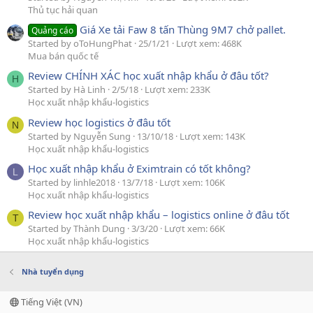
Thủ tục hải quan
Giá Xe tải Faw 8 tấn Thùng 9M7 chở pallet.
Quảng cáo
Started by oToHungPhat
25/1/21
Lượt xem: 468K
Mua bán quốc tế
Review CHÍNH XÁC học xuất nhập khẩu ở đâu tốt?
H
Started by Hà Linh
2/5/18
Lượt xem: 233K
Học xuất nhập khẩu-logistics
Review học logistics ở đâu tốt
N
Started by Nguyễn Sung
13/10/18
Lượt xem: 143K
Học xuất nhập khẩu-logistics
Học xuất nhập khẩu ở Eximtrain có tốt không?
L
Started by linhle2018
13/7/18
Lượt xem: 106K
Học xuất nhập khẩu-logistics
Review học xuất nhập khẩu – logistics online ở đâu tốt
T
Started by Thành Dung
3/3/20
Lượt xem: 66K
Học xuất nhập khẩu-logistics
Nhà tuyển dụng
Tiếng Việt (VN)