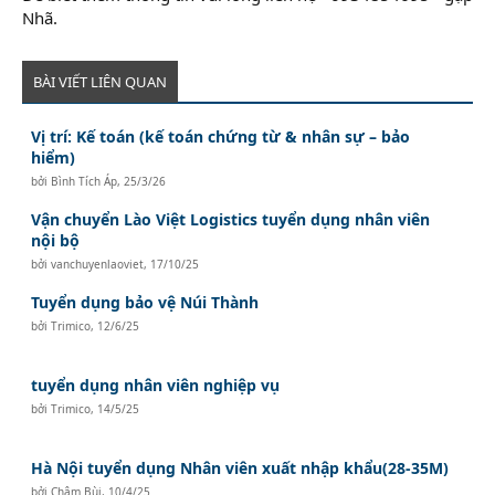
Nhã.
BÀI VIẾT LIÊN QUAN
Vị trí: Kế toán (kế toán chứng từ & nhân sự – bảo
hiểm)
bởi
Bình Tích Áp
,
25/3/26
Vận chuyển Lào Việt Logistics tuyển dụng nhân viên
nội bộ
bởi
vanchuyenlaoviet
,
17/10/25
Tuyển dụng bảo vệ Núi Thành
bởi
Trimico
,
12/6/25
tuyển dụng nhân viên nghiệp vụ
bởi
Trimico
,
14/5/25
Hà Nội tuyển dụng Nhân viên xuất nhập khẩu(28-35M)
bởi
Châm Bùi
,
10/4/25