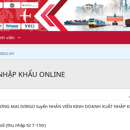
nh viên
tics.vn
NHẬP KHẨU ONLINE
ƯƠNG MẠI IVIRGO tuyển NHÂN VIÊN KINH DOANH XUẤT NHẬP 
số (thu nhập từ 7-15tr)