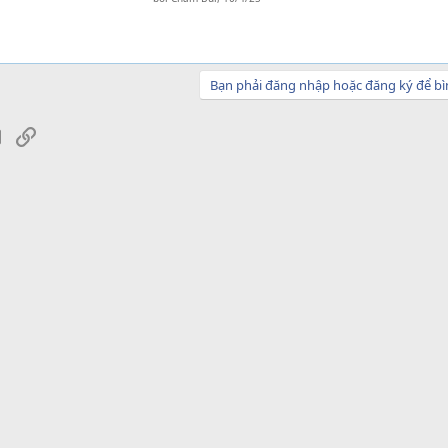
Bạn phải đăng nhập hoặc đăng ký để bì
sApp
Email
Link