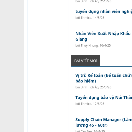
bởi
Bình Tích Áp
,
25/3/26
tuyển dụng nhân viên nghi
bởi
Trimico
,
14/5/25
Nhân Viên Xuất Nhập Khẩu 
Giang
bởi
Thuỳ Nhung
,
10/4/25
BÀI VIẾT MỚI
Vị trí: Kế toán (kế toán ch
bảo hiểm)
bởi
Bình Tích Áp
,
25/3/26
Tuyển dụng bảo vệ Núi Thà
bởi
Trimico
,
12/6/25
Supply Chain Manager (Làm 
lương 45 - 60tr)
bởi
Cao Sen
,
16/4/25