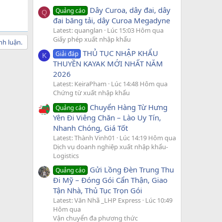
Dây Curoa, dây đai, dây
Quảng cáo
Q
đai băng tải, dây Curoa Megadyne
Latest: quanglan
Lúc 15:03 Hôm qua
Giấy phép xuất nhập khẩu
nh luận.
THỦ TỤC NHẬP KHẨU
Giải đáp
K
THUYỀN KAYAK MỚI NHẤT NĂM
2026
Latest: KeiraPham
Lúc 14:48 Hôm qua
Chứng từ xuất nhập khẩu
Chuyển Hàng Từ Hưng
Quảng cáo
Yên Đi Viêng Chăn – Lào Uy Tín,
Nhanh Chóng, Giá Tốt
Latest: Thành Vinh01
Lúc 14:19 Hôm qua
Dịch vụ doanh nghiệp xuất nhập khẩu-
Logistics
Gửi Lồng Đèn Trung Thu
Quảng cáo
Đi Mỹ – Đóng Gói Cẩn Thận, Giao
Tận Nhà, Thủ Tục Trọn Gói
Latest: Văn Nhã _LHP Express
Lúc 10:49
Hôm qua
Vận chuyển đa phương thức