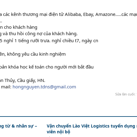
hập khẩu ở đâu tốt nhất
a các kênh thương mại điện tử Alibaba, Ebay, Amazone…..các mạ
.
vấn cho khách hàng
ng và thu hồi công nợ của khách hàng.
5 nghỉ 1 tiếng rưỡi trưa. nghỉ chiều t7, ngày cn
 lên, không yêu cầu kinh nghiệm
ơ bản khóa học kế toán cho người mới bắt đầu
ân Thủy, Cầu giấy, HN.
 mail:
hongnguyen.tdns@gmail.com
Sửa lần cuối:
ứng từ & nhân sự –
Vận chuyển Lào Việt Logistics tuyển dụng
viên nội bộ