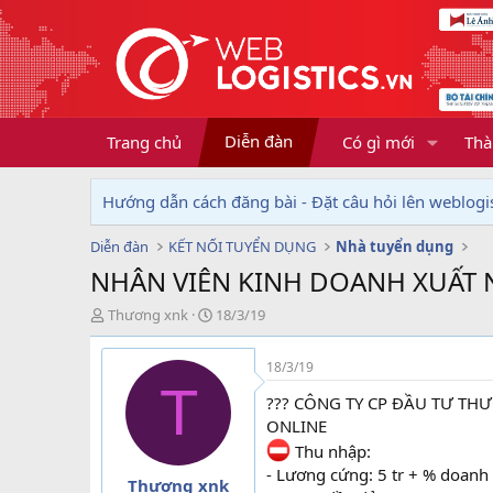
Diễn đàn
Trang chủ
Có gì mới
Thà
Hướng dẫn cách đăng bài - Đặt câu hỏi lên weblogis
Diễn đàn
KẾT NỐI TUYỂN DỤNG
Nhà tuyển dụng
NHÂN VIÊN KINH DOANH XUẤT 
T
N
Thương xnk
18/3/19
h
g
r
à
18/3/19
e
y
T
a
g
??? CÔNG TY CP ĐẦU TƯ TH
d
ử
ONLINE
s
i
Thu nhập:
t
a
- Lương cứng: 5 tr + % doanh 
Thương xnk
r