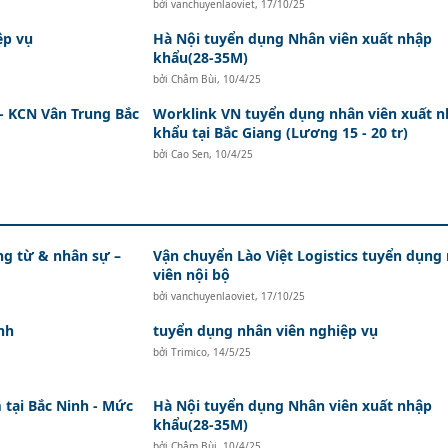
bởi
vanchuyenlaoviet
,
17/10/25
ệp vụ
Hà Nội tuyển dụng Nhân viên xuất nhập
khẩu(28-35M)
bởi
Châm Bùi
,
10/4/25
- KCN Vân Trung Bắc
Worklink VN tuyển dụng nhân viên xuất 
khẩu tại Bắc Giang (Lương 15 - 20 tr)
bởi
Cao Sen
,
10/4/25
ứng từ & nhân sự –
Vận chuyển Lào Việt Logistics tuyển dụng
viên nội bộ
bởi
vanchuyenlaoviet
,
17/10/25
nh
tuyển dụng nhân viên nghiệp vụ
bởi
Trimico
,
14/5/25
tại Bắc Ninh - Mức
Hà Nội tuyển dụng Nhân viên xuất nhập
khẩu(28-35M)
bởi
Châm Bùi
,
10/4/25