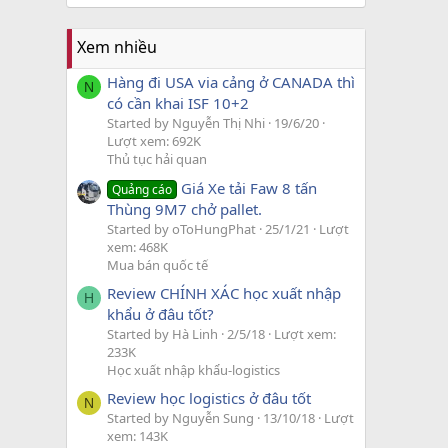
Xem nhiều
Hàng đi USA via cảng ở CANADA thì
N
có cần khai ISF 10+2
Started by Nguyễn Thị Nhi
19/6/20
Lượt xem: 692K
Thủ tục hải quan
Giá Xe tải Faw 8 tấn
Quảng cáo
Thùng 9M7 chở pallet.
Started by oToHungPhat
25/1/21
Lượt
xem: 468K
Mua bán quốc tế
Review CHÍNH XÁC học xuất nhập
H
khẩu ở đâu tốt?
Started by Hà Linh
2/5/18
Lượt xem:
233K
Học xuất nhập khẩu-logistics
Review học logistics ở đâu tốt
N
Started by Nguyễn Sung
13/10/18
Lượt
xem: 143K