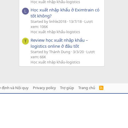
Học xuất nhập khẩu-logistics
Học xuất nhập khẩu ở Eximtrain có
L
tốt không?
Started by linhle2018
13/7/18
Lượt
xem: 106K
Học xuất nhập khẩu-logistics
Review học xuất nhập khẩu –
T
logistics online ở đâu tốt
Started by Thành Dung
3/3/20
Lượt
xem: 66K
Học xuất nhập khẩu-logistics
 định và Nội quy
Privacy policy
Trợ giúp
Trang chủ
R
S
S