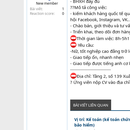
- BHXH đầy đủ
New member
t
??Mô tả công việc:
học xuất n
Bài viết
1
e
- kiếm khách hàng quốc tế qu
Reaction score
0
r
hội Facebook, Instagram, VK…
- Chào bán, giới thiệu và tư 
- Triển khai, theo dõi đơn hà
Thời gian làm việc: 8h-5h1
Yêu cầu:
-Nữ, tốt nghiệp cao đẳng trở
- Giao tiếp ổn, nhanh nhẹn
- Giao tiếp được tiếng anh c
----------------------------
Địa chỉ: Tầng 2, số 139 Xu
? Ứng viên nộp CV vào địa chỉ
BÀI VIẾT LIÊN QUAN
Vị trí: Kế toán (kế toán ch
bảo hiểm)