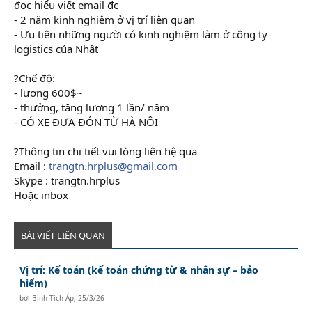
đọc hiểu viết email đc
- 2 năm kinh nghiêm ở vị trí liên quan
- Ưu tiên những người có kinh nghiệm làm ở công ty
logistics của Nhật
?Chế độ:
- lương 600$~
- thưởng, tăng lương 1 lần/ năm
- CÓ XE ĐƯA ĐÓN TỪ HÀ NỘI
?Thông tin chi tiết vui lòng liên hệ qua
Email :
trangtn.hrplus@gmail.com
Skype : trangtn.hrplus
Hoặc inbox
BÀI VIẾT LIÊN QUAN
Vị trí: Kế toán (kế toán chứng từ & nhân sự – bảo
hiểm)
bởi
Bình Tích Áp
,
25/3/26