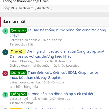
Không có thành viên trực tuyến.
Tổng: 298 (Thành viên: 0, khách: 298)
Bài mới nhất
Tại sao hệ thống nước nóng cần công tắc dòng
Quảng cáo
T
chảy?
Latest: thuylinhbilalo
36 phút trước
Tin tức cập nhật
Đánh giá chi tiết ưu điểm của Công tắc áp suất
Thảo luận
P
Danfoss so với các thương hiệu khác
Latest: Phương_bilalo
Lúc 16:58 Hôm qua
Dịch vụ doanh nghiệp xuất nhập khẩu-Logistics
Than điện cực, điện cực EDM, Graphite lõi
Quảng cáo
Q
inox, bột than chì, vảy Graphite
Latest: quanglan
Lúc 16:13 Hôm qua
Bảo hiểm hàng hóa
Hướng dẫn lắp đồng hồ áp suất chi tiết
Quảng cáo
T
Latest: thuylinhbilalo
Lúc 12:07 Hôm qua
Tin tức cập nhật