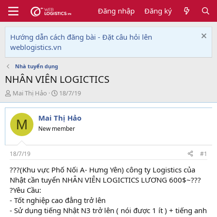
Đăng nhập
Đăng ký
Hướng dẫn cách đăng bài - Đặt câu hỏi lên
weblogistics.vn
Nhà tuyển dụng
NHÂN VIÊN LOGICTICS
T
N
Mai Thị Hảo
18/7/19
h
g
r
à
Mai Thị Hảo
e
y
M
a
g
New member
d
ử
s
i
t
18/7/19
#1
a
???(Khu vực Phố Nối A- Hưng Yên) công ty Logistics của
r
Nhật cần tuyển NHÂN VIÊN LOGICTICS LƯƠNG 600$~???
t
e
?Yêu Cầu:
r
- Tốt nghiệp cao đẳng trở lên
- Sử dụng tiếng Nhật N3 trở lên ( nói được 1 ít ) + tiếng anh