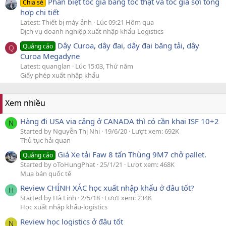
Phân biệt tóc giả bằng tóc thật và tóc giả sợi tổng
Chia sẻ
hợp chi tiết
Latest: Thiết bị máy ảnh
Lúc 09:21 Hôm qua
Dịch vụ doanh nghiệp xuất nhập khẩu-Logistics
Dây Curoa, dây đai, dây đai băng tải, dây
Quảng cáo
Q
Curoa Megadyne
Latest: quanglan
Lúc 15:03, Thứ năm
Giấy phép xuất nhập khẩu
Xem nhiều
Hàng đi USA via cảng ở CANADA thì có cần khai ISF 10+2
N
Started by Nguyễn Thị Nhi
19/6/20
Lượt xem: 692K
Thủ tục hải quan
Giá Xe tải Faw 8 tấn Thùng 9M7 chở pallet.
Quảng cáo
Started by oToHungPhat
25/1/21
Lượt xem: 468K
Mua bán quốc tế
Review CHÍNH XÁC học xuất nhập khẩu ở đâu tốt?
H
Started by Hà Linh
2/5/18
Lượt xem: 234K
Học xuất nhập khẩu-logistics
Review học logistics ở đâu tốt
N