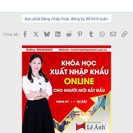
Bạn phải đăng nhập hoặc đăng ký để bình luận.
Facebook
X
Bluesky
LinkedIn
Reddit
Pinterest
Tumblr
WhatsApp
Email
Li
Chia sẻ: