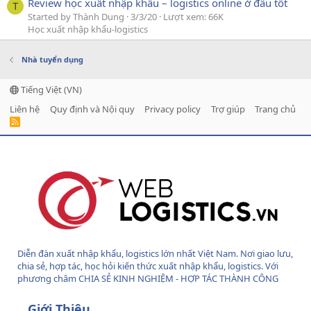
Review học xuất nhập khẩu – logistics online ở đâu tốt
T
Started by Thành Dung
3/3/20
Lượt xem: 66K
Học xuất nhập khẩu-logistics
Nhà tuyển dụng
Tiếng Việt (VN)
Liên hệ
Quy định và Nội quy
Privacy policy
Trợ giúp
Trang chủ
R
S
S
Diễn đàn xuất nhập khẩu, logistics lớn nhất Việt Nam. Nơi giao lưu,
chia sẻ, hợp tác, học hỏi kiến thức xuất nhập khẩu, logistics. Với
phương châm CHIA SẺ KINH NGHIỆM - HỢP TÁC THÀNH CÔNG
Giới Thiệu