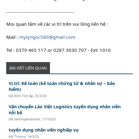
.......................................................
Mọi quan tâm về các vị trí trên vui lòng liên hệ :
Mail :
mylyngoc580@gmail.com
Tel : 0379 465 117 or 0287 3030 707 - Ext: 1010
BÀI VIẾT LIÊN QUAN
Vị trí: Kế toán (kế toán chứng từ & nhân sự – bảo
hiểm)
bởi
Bình Tích Áp
,
25/3/26
Vận chuyển Lào Việt Logistics tuyển dụng nhân viên
nội bộ
bởi
vanchuyenlaoviet
,
17/10/25
tuyển dụng nhân viên nghiệp vụ
bởi
Trimico
,
14/5/25