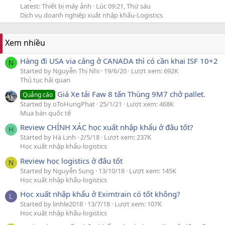
Latest: Thiết bị máy ảnh
Lúc 09:21, Thứ sáu
Dịch vụ doanh nghiệp xuất nhập khẩu-Logistics
Xem nhiều
Hàng đi USA via cảng ở CANADA thì có cần khai ISF 10+2
N
Started by Nguyễn Thị Nhi
19/6/20
Lượt xem: 692K
Thủ tục hải quan
Giá Xe tải Faw 8 tấn Thùng 9M7 chở pallet.
Quảng cáo
Started by oToHungPhat
25/1/21
Lượt xem: 468K
Mua bán quốc tế
Review CHÍNH XÁC học xuất nhập khẩu ở đâu tốt?
H
Started by Hà Linh
2/5/18
Lượt xem: 237K
Học xuất nhập khẩu-logistics
Review học logistics ở đâu tốt
N
Started by Nguyễn Sung
13/10/18
Lượt xem: 145K
Học xuất nhập khẩu-logistics
Học xuất nhập khẩu ở Eximtrain có tốt không?
L
Started by linhle2018
13/7/18
Lượt xem: 107K
Học xuất nhập khẩu-logistics