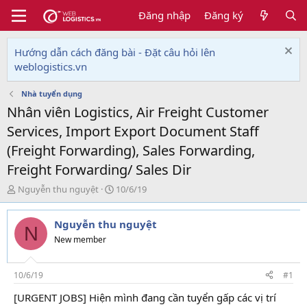
Đăng nhập
Đăng ký
Hướng dẫn cách đăng bài - Đặt câu hỏi lên
weblogistics.vn
Nhà tuyển dụng
Nhân viên Logistics, Air Freight Customer
Services, Import Export Document Staff
(Freight Forwarding), Sales Forwarding,
Freight Forwarding/ Sales Dir
T
N
Nguyễn thu nguyệt
10/6/19
h
g
r
à
Nguyễn thu nguyệt
e
y
N
a
g
New member
d
ử
s
i
t
10/6/19
#1
a
[URGENT JOBS] Hiện mình đang cần tuyển gấp các vị trí
r