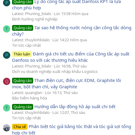
Lý do công tắc áp suất Danfoss KP1 là lựa
Quảng cáo
P
chọn phù hợp
Latest: Phương_bilalo
Lúc 15:58 Hôm qua
Định hướng nghề nghiệp
Tại sao hệ thống nước nóng cần công tắc dòng
Quảng cáo
T
chảy?
Latest: thuylinhbilalo
Lúc 14:22 Hôm qua
Tin tức cập nhật
Đánh giá chi tiết ưu điểm của Công tắc áp suất
Thảo luận
P
Danfoss so với các thương hiệu khác
Latest: Phương_bilalo
Lúc 16:58, Thứ sáu
Dịch vụ doanh nghiệp xuất nhập khẩu-Logistics
Than điện cực, điện cực EDM, Graphite lõi
Quảng cáo
Q
inox, bột than chì, vảy Graphite
Latest: quanglan
Lúc 16:13, Thứ sáu
Bảo hiểm hàng hóa
Hướng dẫn lắp đồng hồ áp suất chi tiết
Quảng cáo
T
Latest: thuylinhbilalo
Lúc 12:07, Thứ sáu
Tin tức cập nhật
Phân biệt tóc giả bằng tóc thật và tóc giả sợi tổng
Chia sẻ
hợp chi tiết