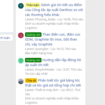
Đánh giá chi tiết ưu điểm
Thảo luận
P
của Công tắc áp suất Danfoss so với
các thương hiệu khác
Latest: Phương_bilalo
Lúc 16:58, Thứ sáu
Dịch vụ doanh nghiệp xuất nhập khẩu-
Logistics
Than điện cực, điện cực
Quảng cáo
Q
nh luận.
EDM, Graphite lõi inox, bột than
chì, vảy Graphite
Latest: quanglan
Lúc 16:13, Thứ sáu
Bảo hiểm hàng hóa
Hướng dẫn lắp đồng hồ
Quảng cáo
T
áp suất chi tiết
Latest: thuylinhbilalo
Lúc 12:07, Thứ sáu
Tin tức cập nhật
Phân biệt tóc giả bằng tóc
Chia sẻ
thật và tóc giả sợi tổng hợp chi tiết
Latest: Thiết bị máy ảnh
Lúc 09:21, Thứ
sáu
Dịch vụ doanh nghiệp xuất nhập khẩu-
Logistics