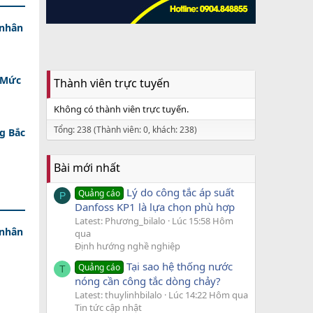
 nhân
- Mức
Thành viên trực tuyến
Không có thành viên trực tuyến.
Tổng: 238 (Thành viên: 0, khách: 238)
g Bắc
Bài mới nhất
Lý do công tắc áp suất
Quảng cáo
P
Danfoss KP1 là lựa chọn phù hợp
Latest: Phương_bilalo
Lúc 15:58 Hôm
 nhân
qua
Định hướng nghề nghiệp
Tại sao hệ thống nước
Quảng cáo
T
nóng cần công tắc dòng chảy?
Latest: thuylinhbilalo
Lúc 14:22 Hôm qua
Tin tức cập nhật