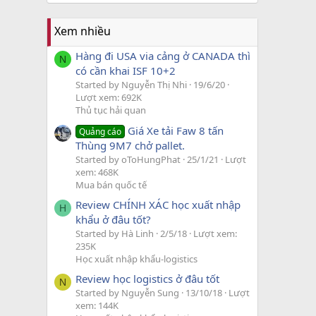
Xem nhiều
Hàng đi USA via cảng ở CANADA thì
N
có cần khai ISF 10+2
Started by Nguyễn Thị Nhi
19/6/20
Lượt xem: 692K
Thủ tục hải quan
Giá Xe tải Faw 8 tấn
Quảng cáo
Thùng 9M7 chở pallet.
Started by oToHungPhat
25/1/21
Lượt
xem: 468K
Mua bán quốc tế
Review CHÍNH XÁC học xuất nhập
H
khẩu ở đâu tốt?
Started by Hà Linh
2/5/18
Lượt xem:
235K
Học xuất nhập khẩu-logistics
Review học logistics ở đâu tốt
N
Started by Nguyễn Sung
13/10/18
Lượt
xem: 144K