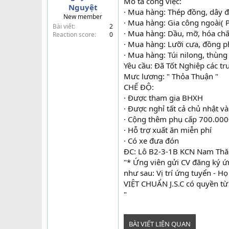
Mô tả công việc:
Nguyệt
t
· Mua hàng: Thép đồng, dây đ
New member
e
· Mua hàng: Gia công ngoài( P
Bài viết
2
r
· Mua hàng: Dầu, mỡ, hóa chất,
Reaction score
0
· Mua hàng: Lưỡi cưa, đồng p
· Mua hàng: Túi nilong, thùng
Yêu cầu: Đã Tốt Nghiệp các tr
Mưc lương: " Thỏa Thuận "
CHẾ ĐỘ:
· Được tham gia BHXH
· Được nghỉ tất cả chủ nhật v
· Cộng thêm phụ cấp 700.00
· Hỗ trợ xuất ăn miễn phí
· Có xe đưa đón
ĐC: Lô B2-3-1B KCN Nam Thă
"* Ứng viên gửi CV đăng ký ứn
như sau: Vị trí ứng tuyển - Họ
VIỆT CHUẨN J.S.C có quyền từ 
"
BÀI VIẾT LIÊN QUAN