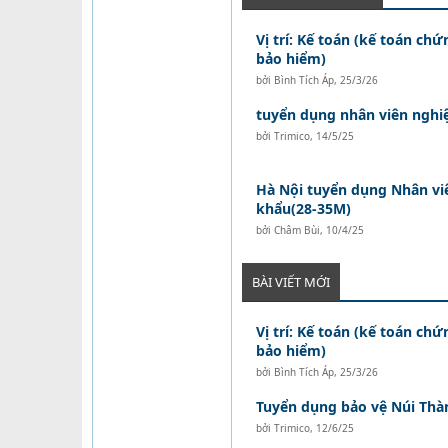
Vị trí: Kế toán (kế toán ch
bảo hiểm)
bởi
Bình Tích Áp
,
25/3/26
tuyển dụng nhân viên nghi
bởi
Trimico
,
14/5/25
Hà Nội tuyển dụng Nhân vi
khẩu(28-35M)
bởi
Châm Bùi
,
10/4/25
BÀI VIẾT MỚI
Vị trí: Kế toán (kế toán ch
bảo hiểm)
bởi
Bình Tích Áp
,
25/3/26
Tuyển dụng bảo vệ Núi Thà
bởi
Trimico
,
12/6/25