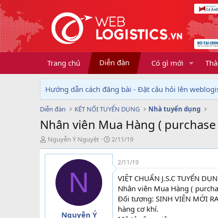
Diễn đàn
Trang chủ
Có gì mới
Thà
Hướng dẫn cách đăng bài - Đặt câu hỏi lên weblogis
Diễn đàn
KẾT NỐI TUYỂN DỤNG
Nhà tuyển dụng
Nhân viên Mua Hàng ( purchase 
T
N
Nguyễn Ý Nguyệt
2/11/19
h
g
r
à
2/11/19
e
y
N
a
g
VIỆT CHUẨN J.S.C TUYỂN DỤ
d
ử
Nhân viên Mua Hàng ( purcha
s
i
Đối tượng: SINH VIÊN MỚI 
t
hàng cơ khí.
a
Nguyễn Ý
r