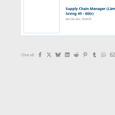
Supply Chain Manager (Làm 
lương 45 - 60tr)
bởi
Cao Sen
,
16/4/25
Facebook
X
Bluesky
LinkedIn
Reddit
Pinterest
Tumblr
What
Chia sẻ: