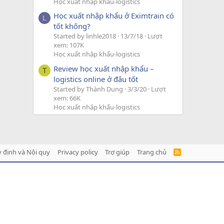
Học xuất nhập khẩu-logistics
Học xuất nhập khẩu ở Eximtrain có
L
tốt không?
Started by linhle2018
13/7/18
Lượt
xem: 107K
Học xuất nhập khẩu-logistics
Review học xuất nhập khẩu –
T
logistics online ở đâu tốt
Started by Thành Dung
3/3/20
Lượt
xem: 66K
Học xuất nhập khẩu-logistics
 định và Nội quy
Privacy policy
Trợ giúp
Trang chủ
R
S
S