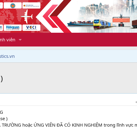
nh viên
tics.vn
)
NG
se )
RA TRƯỜNG hoặc ỨNG VIÊN ĐÃ CÓ KINH NGHIỆM trong lĩnh vực 