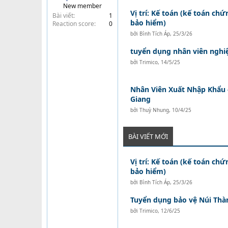
New member
t
Vị trí: Kế toán (kế toán ch
Bài viết
1
e
bảo hiểm)
Reaction score
0
r
bởi
Bình Tích Áp
,
25/3/26
tuyển dụng nhân viên nghi
bởi
Trimico
,
14/5/25
Nhân Viên Xuất Nhập Khẩu 
Giang
bởi
Thuỳ Nhung
,
10/4/25
BÀI VIẾT MỚI
Vị trí: Kế toán (kế toán ch
bảo hiểm)
bởi
Bình Tích Áp
,
25/3/26
Tuyển dụng bảo vệ Núi Thà
bởi
Trimico
,
12/6/25