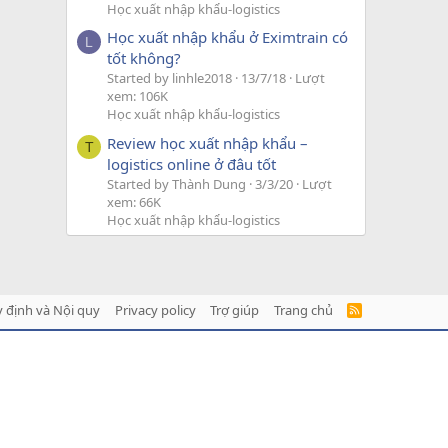
Học xuất nhập khẩu-logistics
Học xuất nhập khẩu ở Eximtrain có
L
tốt không?
Started by linhle2018
13/7/18
Lượt
xem: 106K
Học xuất nhập khẩu-logistics
Review học xuất nhập khẩu –
T
logistics online ở đâu tốt
Started by Thành Dung
3/3/20
Lượt
xem: 66K
Học xuất nhập khẩu-logistics
 định và Nội quy
Privacy policy
Trợ giúp
Trang chủ
R
S
S