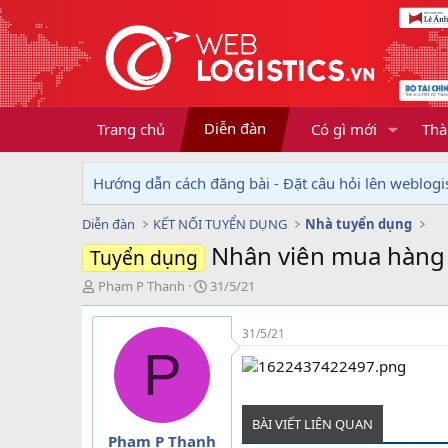
Diễn đàn
Trang chủ
Có gì mới
Thà
Hướng dẫn cách đăng bài - Đặt câu hỏi lên weblogis
Diễn đàn
KẾT NỐI TUYỂN DỤNG
Nhà tuyển dụng
Nhân viên mua hàng
Tuyển dụng
T
N
Phạm P Thanh
31/5/21
h
g
r
à
31/5/21
e
y
P
a
g
d
ử
s
i
t
BÀI VIẾT LIÊN QUAN
a
Phạm P Thanh
r