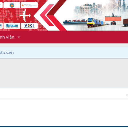
nh viên
tics.vn