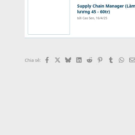
Supply Chain Manager (Làm 
lương 45 - 60tr)
bởi
Cao Sen
,
16/4/25
Facebook
X
Bluesky
LinkedIn
Reddit
Pinterest
Tumblr
What
Chia sẻ: