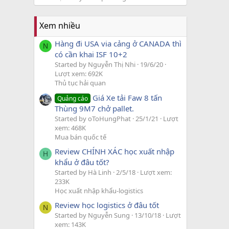
Xem nhiều
Hàng đi USA via cảng ở CANADA thì
N
có cần khai ISF 10+2
Started by Nguyễn Thị Nhi
19/6/20
Lượt xem: 692K
Thủ tục hải quan
Giá Xe tải Faw 8 tấn
Quảng cáo
Thùng 9M7 chở pallet.
Started by oToHungPhat
25/1/21
Lượt
xem: 468K
Mua bán quốc tế
Review CHÍNH XÁC học xuất nhập
H
khẩu ở đâu tốt?
Started by Hà Linh
2/5/18
Lượt xem:
233K
Học xuất nhập khẩu-logistics
Review học logistics ở đâu tốt
N
Started by Nguyễn Sung
13/10/18
Lượt
xem: 143K