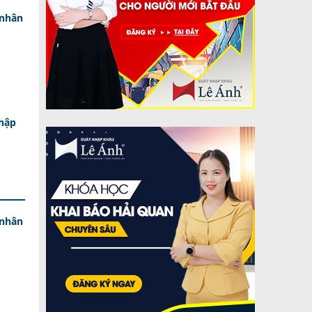
 nhân
nhập
 nhân