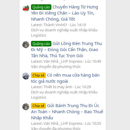
Chuyển Hàng Từ Hưng
Quảng cáo
Yên Đi Viêng Chăn – Lào Uy Tín,
Nhanh Chóng, Giá Tốt
Latest: Thành Vinh01
Lúc 14:19
Dịch vụ doanh nghiệp xuất nhập khẩu-
Logistics
Gửi Lồng Đèn Trung Thu
Quảng cáo
Đi Mỹ – Đóng Gói Cẩn Thận, Giao
Tận Nhà, Thủ Tục Trọn Gói
Latest: Văn Nhã _LHP Express
Lúc 10:49
Vận chuyển đa phương thức
Có nên mua cửa hàng bán
Chia sẻ
tóc giả nước ngoài
Latest: Thiết bị máy ảnh
Lúc 10:29
Dịch vụ doanh nghiệp xuất nhập khẩu-
Logistics
Gửi Bánh Trung Thu Đi Úc
Chia sẻ
An Toàn – Nhanh Chóng – Bao Thuế
Nhập Khẩu
Latest: Văn Nhã _LHP Express
Lúc 10:25
Vận chuyển đa phương thức