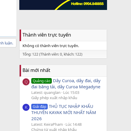
Thành viên trực tuyến
nh luận.
Không có thành viên trực tuyến.
Tổng: 122 (Thành viên: 0, khách: 122)
Bài mới nhất
Dây Curoa, dây đai, dây
Quảng cáo
Q
đai băng tải, dây Curoa Megadyne
Latest: quanglan
Lúc 15:03
Giấy phép xuất nhập khẩu
THỦ TỤC NHẬP KHẨU
Giải đáp
K
THUYỀN KAYAK MỚI NHẤT NĂM
2026
Latest: KeiraPham
Lúc 14:48
Chứng từ xuất nhập khẩu