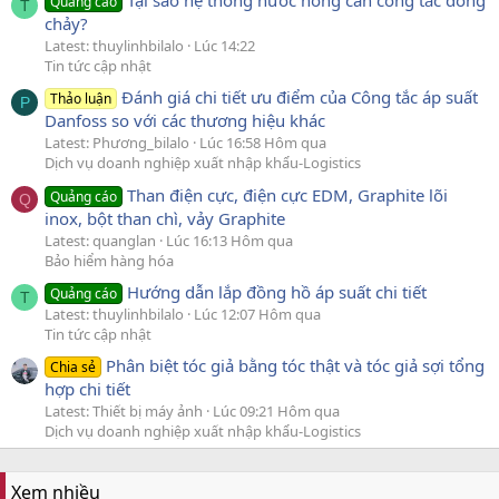
Tại sao hệ thống nước nóng cần công tắc dòng
Quảng cáo
T
chảy?
Latest: thuylinhbilalo
Lúc 14:22
Tin tức cập nhật
Đánh giá chi tiết ưu điểm của Công tắc áp suất
Thảo luận
P
Danfoss so với các thương hiệu khác
Latest: Phương_bilalo
Lúc 16:58 Hôm qua
Dịch vụ doanh nghiệp xuất nhập khẩu-Logistics
Than điện cực, điện cực EDM, Graphite lõi
Quảng cáo
Q
inox, bột than chì, vảy Graphite
Latest: quanglan
Lúc 16:13 Hôm qua
Bảo hiểm hàng hóa
Hướng dẫn lắp đồng hồ áp suất chi tiết
Quảng cáo
T
Latest: thuylinhbilalo
Lúc 12:07 Hôm qua
Tin tức cập nhật
Phân biệt tóc giả bằng tóc thật và tóc giả sợi tổng
Chia sẻ
hợp chi tiết
Latest: Thiết bị máy ảnh
Lúc 09:21 Hôm qua
Dịch vụ doanh nghiệp xuất nhập khẩu-Logistics
Xem nhiều