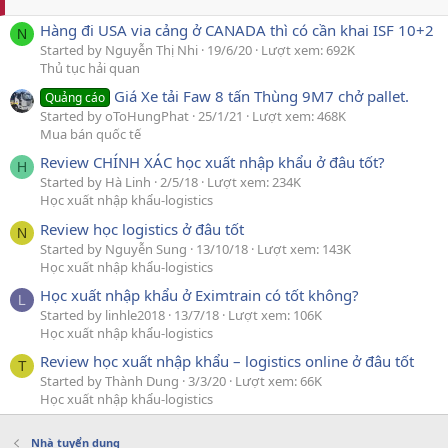
Hàng đi USA via cảng ở CANADA thì có cần khai ISF 10+2
N
Started by Nguyễn Thị Nhi
19/6/20
Lượt xem: 692K
Thủ tục hải quan
Giá Xe tải Faw 8 tấn Thùng 9M7 chở pallet.
Quảng cáo
Started by oToHungPhat
25/1/21
Lượt xem: 468K
Mua bán quốc tế
Review CHÍNH XÁC học xuất nhập khẩu ở đâu tốt?
H
Started by Hà Linh
2/5/18
Lượt xem: 234K
Học xuất nhập khẩu-logistics
Review học logistics ở đâu tốt
N
Started by Nguyễn Sung
13/10/18
Lượt xem: 143K
Học xuất nhập khẩu-logistics
Học xuất nhập khẩu ở Eximtrain có tốt không?
L
Started by linhle2018
13/7/18
Lượt xem: 106K
Học xuất nhập khẩu-logistics
Review học xuất nhập khẩu – logistics online ở đâu tốt
T
Started by Thành Dung
3/3/20
Lượt xem: 66K
Học xuất nhập khẩu-logistics
Nhà tuyển dụng