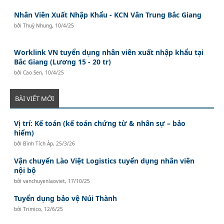
Nhân Viên Xuất Nhập Khẩu - KCN Vân Trung Bắc Giang
bởi
Thuỳ Nhung
,
10/4/25
Worklink VN tuyển dụng nhân viên xuất nhập khẩu tại
Bắc Giang (Lương 15 - 20 tr)
bởi
Cao Sen
,
10/4/25
BÀI VIẾT MỚI
Vị trí: Kế toán (kế toán chứng từ & nhân sự – bảo
hiểm)
bởi
Bình Tích Áp
,
25/3/26
Vận chuyển Lào Việt Logistics tuyển dụng nhân viên
nội bộ
bởi
vanchuyenlaoviet
,
17/10/25
Tuyển dụng bảo vệ Núi Thành
bởi
Trimico
,
12/6/25