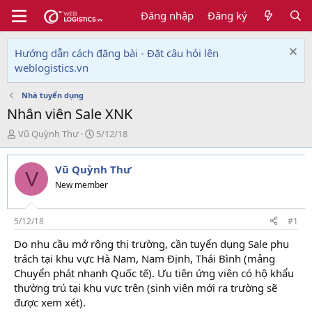
Đăng nhập
Đăng ký
Hướng dẫn cách đăng bài - Đặt câu hỏi lên
weblogistics.vn
Nhà tuyển dụng
Nhân viên Sale XNK
T
N
Vũ Quỳnh Thư
5/12/18
h
g
r
à
Vũ Quỳnh Thư
e
y
V
a
g
New member
d
ử
s
i
t
5/12/18
#1
a
Do nhu cầu mở rộng thị trường, cần tuyển dụng Sale phụ
r
trách tại khu vực Hà Nam, Nam Định, Thái Bình (mảng
t
e
Chuyển phát nhanh Quốc tế). Ưu tiên ứng viên có hộ khẩu
r
thường trú tại khu vực trên (sinh viên mới ra trường sẽ
được xem xét).