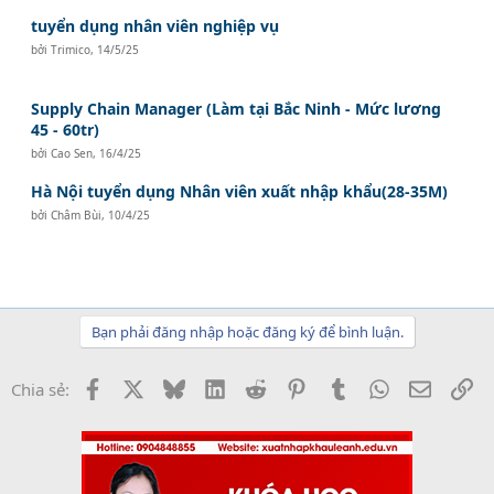
tuyển dụng nhân viên nghiệp vụ
bởi
Trimico
,
14/5/25
Supply Chain Manager (Làm tại Bắc Ninh - Mức lương
45 - 60tr)
bởi
Cao Sen
,
16/4/25
Hà Nội tuyển dụng Nhân viên xuất nhập khẩu(28-35M)
bởi
Châm Bùi
,
10/4/25
Bạn phải đăng nhập hoặc đăng ký để bình luận.
Facebook
X
Bluesky
LinkedIn
Reddit
Pinterest
Tumblr
WhatsApp
Email
Li
Chia sẻ: