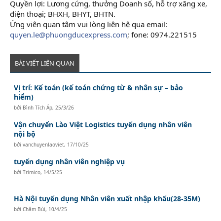
Quyền lợi: Lương cứng, thưởng Doanh số, hỗ trợ xăng xe,
điện thoại; BHXH, BHYT, BHTN.
Ứng viên quan tâm vui lòng liên hệ qua email:
quyen.le@phuongducexpress.com
; fone: 0974.221515
BÀI VIẾT LIÊN QUAN
Vị trí: Kế toán (kế toán chứng từ & nhân sự – bảo
hiểm)
bởi
Bình Tích Áp
,
25/3/26
Vận chuyển Lào Việt Logistics tuyển dụng nhân viên
nội bộ
bởi
vanchuyenlaoviet
,
17/10/25
tuyển dụng nhân viên nghiệp vụ
bởi
Trimico
,
14/5/25
Hà Nội tuyển dụng Nhân viên xuất nhập khẩu(28-35M)
bởi
Châm Bùi
,
10/4/25