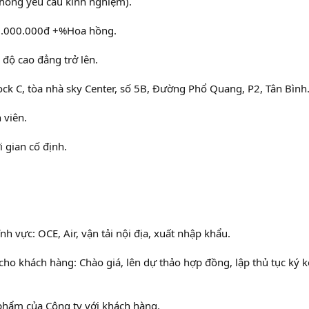
 Không yêu cầu kinh nghiệm).
 7.000.000đ +%Hoa hồng.
độ cao đẳng trở lên.
ock C, tòa nhà sky Center, số 5B, Đường Phổ Quang, P2, Tân Bình
 viên.
i gian cố định.
h vực: OCE, Air, vận tải nội địa, xuất nhập khẩu.
 cho khách hàng: Chào giá, lên dự thảo hợp đồng, lập thủ tục ký k
n phẩm của Công ty với khách hàng.