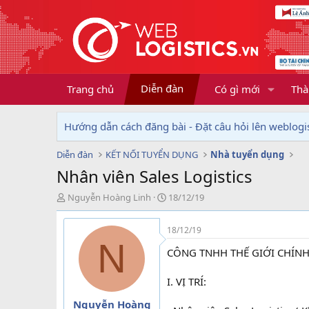
Diễn đàn
Trang chủ
Có gì mới
Thà
Hướng dẫn cách đăng bài - Đặt câu hỏi lên weblogis
Diễn đàn
KẾT NỐI TUYỂN DỤNG
Nhà tuyển dụng
Nhân viên Sales Logistics
T
N
Nguyễn Hoàng Linh
18/12/19
h
g
r
à
18/12/19
e
y
N
a
g
CÔNG TNHH THẾ GIỚI CHÍNH
d
ử
s
i
I. VỊ TRÍ:
t
a
Nguyễn Hoàng
r