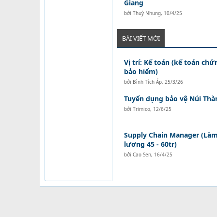
Giang
bởi
Thuỳ Nhung
,
10/4/25
BÀI VIẾT MỚI
Vị trí: Kế toán (kế toán ch
bảo hiểm)
bởi
Bình Tích Áp
,
25/3/26
Tuyển dụng bảo vệ Núi Thà
bởi
Trimico
,
12/6/25
Supply Chain Manager (Làm 
lương 45 - 60tr)
bởi
Cao Sen
,
16/4/25