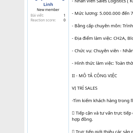
- Nhân viên Sales Logistics (
Linh
t
New member
e
- Mức lương: 5.000.000 đến
Bài viết
1
r
Reaction score
0
- Bằng cấp chuyên môn: Trình 
- Địa điểm làm việc: CH2A, Bl
- Chức vụ: Chuyên viên - Nhân
- Hình thức làm việc: Toàn thờ
II - MÔ TẢ CÔNG VIỆC
VỊ TRÍ SALES
-Tìm kiếm khách hàng trong lĩn
 Tiếp cận và tư vấn trực tiếp
hợp đồng.
 Trực tiếp giới thiệu các sả