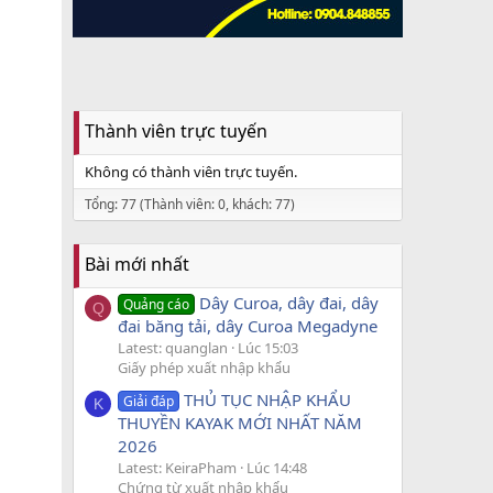
Thành viên trực tuyến
Không có thành viên trực tuyến.
Tổng: 77 (Thành viên: 0, khách: 77)
Bài mới nhất
Dây Curoa, dây đai, dây
Quảng cáo
Q
đai băng tải, dây Curoa Megadyne
Latest: quanglan
Lúc 15:03
Giấy phép xuất nhập khẩu
THỦ TỤC NHẬP KHẨU
Giải đáp
K
THUYỀN KAYAK MỚI NHẤT NĂM
2026
Latest: KeiraPham
Lúc 14:48
Chứng từ xuất nhập khẩu