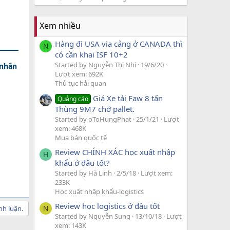
Xem nhiều
Hàng đi USA via cảng ở CANADA thì
N
có cần khai ISF 10+2
Started by Nguyễn Thị Nhi
19/6/20
 nhân
Lượt xem: 692K
Thủ tục hải quan
Giá Xe tải Faw 8 tấn
Quảng cáo
Thùng 9M7 chở pallet.
Started by oToHungPhat
25/1/21
Lượt
xem: 468K
Mua bán quốc tế
Review CHÍNH XÁC học xuất nhập
H
khẩu ở đâu tốt?
Started by Hà Linh
2/5/18
Lượt xem:
233K
Học xuất nhập khẩu-logistics
Review học logistics ở đâu tốt
nh luận.
N
Started by Nguyễn Sung
13/10/18
Lượt
xem: 143K