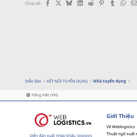
Facebook
X
Bluesky
LinkedIn
Reddit
Pinterest
Tumblr
What
Chia sẻ:
Diễn đàn
KẾT NỐI TUYỂN DỤNG
Nhà tuyển dụng
Tiếng Việt (VN)
Giới Thiệu
Về Weblogistics
Thuật ngữ xuất 
Diễn đàn xuất nhập khẩu, logistics