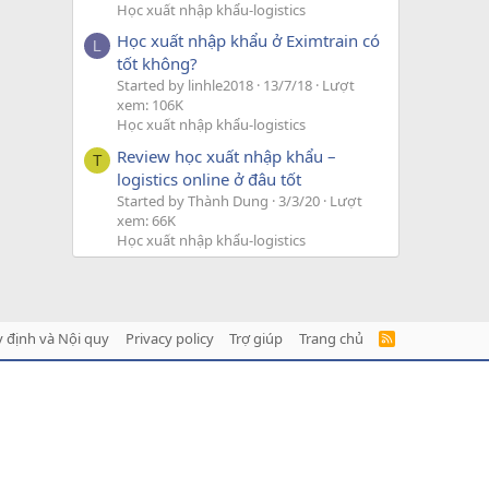
Học xuất nhập khẩu-logistics
Học xuất nhập khẩu ở Eximtrain có
L
tốt không?
Started by linhle2018
13/7/18
Lượt
xem: 106K
Học xuất nhập khẩu-logistics
Review học xuất nhập khẩu –
T
logistics online ở đâu tốt
Started by Thành Dung
3/3/20
Lượt
xem: 66K
Học xuất nhập khẩu-logistics
 định và Nội quy
Privacy policy
Trợ giúp
Trang chủ
R
S
S