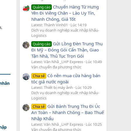
Chuyển Hàng Từ Hưng
Quảng cáo
Yên Đi Viêng Chăn – Lào Uy Tín,
Nhanh Chóng, Giá Tốt
Latest: Thành Vinh01
Lúc 14:19
n.
Dịch vụ doanh nghiệp xuất nhập khẩu-
Logistics
Gửi Lồng Đèn Trung Thu
Quảng cáo
Đi Mỹ – Đóng Gói Cẩn Thận, Giao
Tận Nhà, Thủ Tục Trọn Gói
Latest: Văn Nhã _LHP Express
Lúc 10:49
Vận chuyển đa phương thức
Có nên mua cửa hàng bán
Chia sẻ
tóc giả nước ngoài
 nhân
Latest: Thiết bị máy ảnh
Lúc 10:29
Dịch vụ doanh nghiệp xuất nhập khẩu-
Logistics
Gửi Bánh Trung Thu Đi Úc
Chia sẻ
An Toàn – Nhanh Chóng – Bao Thuế
Nhập Khẩu
Latest: Văn Nhã _LHP Express
Lúc 10:25
nhập
Vận chuyển đa phương thức