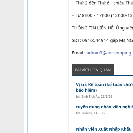
+ Thứ 2 đến Thứ 6 - chiều Th
+ Từ 8h00 - 17h00 (12h00-13
THÔNG TIN LIÊN HỆ: Ứng viên 
SĐT: 0916544914 gặp Ms N
Email :
admin3@ancshipping.
BÀI VIẾT LIÊN QUAN
Vị trí: Kế toán (kế toán ch
bảo hiểm)
bởi
Bình Tích Áp
,
25/3/26
tuyển dụng nhân viên nghi
bởi
Trimico
,
14/5/25
Nhân Viên Xuất Nhập Khẩu 