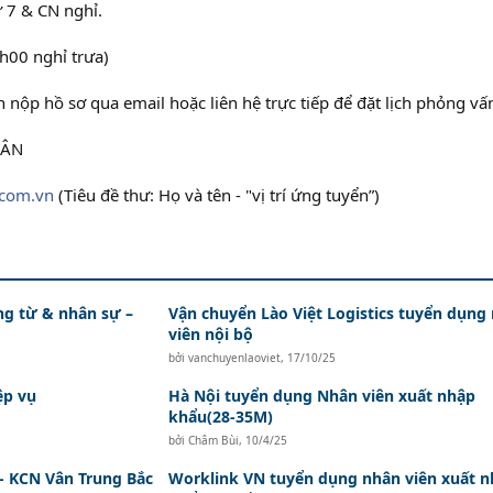
ứ 7 & CN nghỉ.
h00 nghỉ trưa)
nộp hồ sơ qua email hoặc liên hệ trực tiếp để đặt lịch phỏng vấ
GÂN
com.vn
(Tiêu đề thư: Họ và tên - "vị trí ứng tuyển”)
ứng từ & nhân sự –
Vận chuyển Lào Việt Logistics tuyển dụng
viên nội bộ
bởi
vanchuyenlaoviet
,
17/10/25
ệp vụ
Hà Nội tuyển dụng Nhân viên xuất nhập
khẩu(28-35M)
bởi
Châm Bùi
,
10/4/25
- KCN Vân Trung Bắc
Worklink VN tuyển dụng nhân viên xuất 