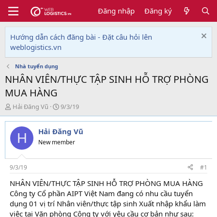
Đăng nhập
Đăng ký
Hướng dẫn cách đăng bài - Đặt câu hỏi lên
weblogistics.vn
Nhà tuyển dụng
NHÂN VIÊN/THỰC TẬP SINH HỖ TRỢ PHÒNG
MUA HÀNG
T
N
Hải Đăng Vũ
9/3/19
h
g
r
à
Hải Đăng Vũ
e
y
H
a
g
New member
d
ử
s
i
t
9/3/19
#1
a
NHÂN VIÊN/THỰC TẬP SINH HỖ TRỢ PHÒNG MUA HÀNG
r
Công ty Cổ phần AIPT Việt Nam đang có nhu cầu tuyển
t
e
dụng 01 vị trí Nhân viên/thực tập sinh Xuất nhập khẩu làm
r
việc tại Văn phòng Công ty với yêu cầu cơ bản như sau: