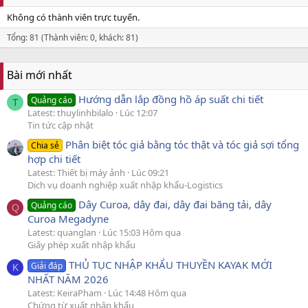
Không có thành viên trực tuyến.
Tổng: 81 (Thành viên: 0, khách: 81)
Bài mới nhất
Hướng dẫn lắp đồng hồ áp suất chi tiết
Quảng cáo
T
Latest: thuylinhbilalo
Lúc 12:07
Tin tức cập nhật
Phân biệt tóc giả bằng tóc thật và tóc giả sợi tổng
Chia sẻ
hợp chi tiết
Latest: Thiết bị máy ảnh
Lúc 09:21
Dịch vụ doanh nghiệp xuất nhập khẩu-Logistics
Dây Curoa, dây đai, dây đai băng tải, dây
Quảng cáo
Q
Curoa Megadyne
Latest: quanglan
Lúc 15:03 Hôm qua
Giấy phép xuất nhập khẩu
THỦ TỤC NHẬP KHẨU THUYỀN KAYAK MỚI
Giải đáp
K
NHẤT NĂM 2026
Latest: KeiraPham
Lúc 14:48 Hôm qua
Chứng từ xuất nhập khẩu