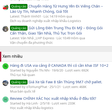
Chuyển Hàng Từ Hưng Yên Đi Viêng Chăn –
Quảng cáo
Lào Uy Tín, Nhanh Chóng, Giá Tốt
Latest: Thành Vinh01
Lúc 14:19 Hôm qua
Dịch vụ doanh nghiệp xuất nhập khẩu-Logistics
Gửi Lồng Đèn Trung Thu Đi Mỹ – Đóng Gói
Quảng cáo
Cẩn Thận, Giao Tận Nhà, Thủ Tục Trọn Gói
Latest: Văn Nhã _LHP Express
Lúc 10:49 Hôm qua
Vận chuyển đa phương thức
Xem nhiều
Hàng đi USA via cảng ở CANADA thì có cần khai ISF 10+2
N
Started by Nguyễn Thị Nhi
19/6/20
Lượt xem: 692K
Thủ tục hải quan
Giá Xe tải Faw 8 tấn Thùng 9M7 chở pallet.
Quảng cáo
Started by oToHungPhat
25/1/21
Lượt xem: 468K
Mua bán quốc tế
Review CHÍNH XÁC học xuất nhập khẩu ở đâu tốt?
H
Started by Hà Linh
2/5/18
Lượt xem: 233K
Học xuất nhập khẩu-logistics