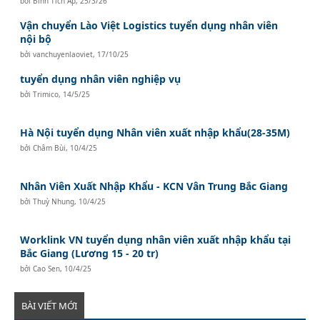
bởi
Bình Tích Áp
,
25/3/26
Vận chuyển Lào Việt Logistics tuyển dụng nhân viên
nội bộ
bởi
vanchuyenlaoviet
,
17/10/25
tuyển dụng nhân viên nghiệp vụ
bởi
Trimico
,
14/5/25
Hà Nội tuyển dụng Nhân viên xuất nhập khẩu(28-35M)
bởi
Châm Bùi
,
10/4/25
Nhân Viên Xuất Nhập Khẩu - KCN Vân Trung Bắc Giang
bởi
Thuỳ Nhung
,
10/4/25
Worklink VN tuyển dụng nhân viên xuất nhập khẩu tại
Bắc Giang (Lương 15 - 20 tr)
bởi
Cao Sen
,
10/4/25
BÀI VIẾT MỚI