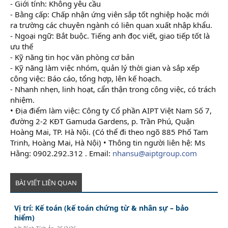
- Giới tính: Không yêu cầu
- Bằng cấp: Chấp nhận ứng viên sắp tốt nghiệp hoặc mới
ra trường các chuyên ngành có liên quan xuất nhập khẩu.
- Ngoại ngữ: Bắt buộc. Tiếng anh đọc viết, giao tiếp tốt là
ưu thế
- Kỹ năng tin học văn phòng cơ bản
- Kỹ năng làm việc nhóm, quản lý thời gian và sắp xếp
công việc: Báo cáo, tổng hợp, lên kế hoạch.
- Nhanh nhẹn, linh hoạt, cẩn thận trong công việc, có trách
nhiệm.
• Địa điểm làm việc: Công ty Cổ phần AIPT Việt Nam Số 7,
đường 2-2 KĐT Gamuda Gardens, p. Trần Phú, Quận
Hoàng Mai, TP. Hà Nội. (Có thể đi theo ngõ 885 Phố Tam
Trinh, Hoàng Mai, Hà Nội) • Thông tin người liên hệ: Ms
Hằng: 0902.292.312 . Email:
nhansu@aiptgroup.com
BÀI VIẾT LIÊN QUAN
Vị trí: Kế toán (kế toán chứng từ & nhân sự – bảo
hiểm)