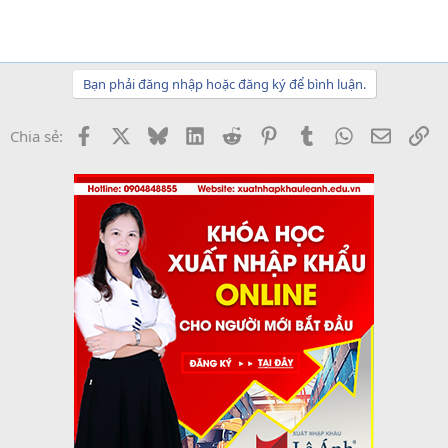
Bạn phải đăng nhập hoặc đăng ký để bình luận.
Facebook
X
Bluesky
LinkedIn
Reddit
Pinterest
Tumblr
WhatsApp
Email
Li
Chia sẻ: