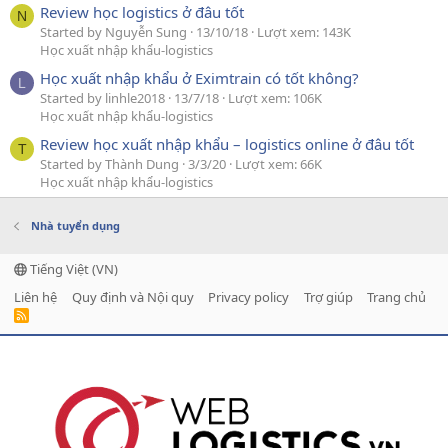
Review học logistics ở đâu tốt
N
Started by Nguyễn Sung
13/10/18
Lượt xem: 143K
Học xuất nhập khẩu-logistics
Học xuất nhập khẩu ở Eximtrain có tốt không?
L
Started by linhle2018
13/7/18
Lượt xem: 106K
Học xuất nhập khẩu-logistics
Review học xuất nhập khẩu – logistics online ở đâu tốt
T
Started by Thành Dung
3/3/20
Lượt xem: 66K
Học xuất nhập khẩu-logistics
Nhà tuyển dụng
Tiếng Việt (VN)
Liên hệ
Quy định và Nội quy
Privacy policy
Trợ giúp
Trang chủ
R
S
S