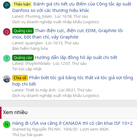
Đánh giá chi tiết ưu điểm của Công tắc áp suất
Thảo luận
P
Danfoss so với các thương hiệu khác
Latest: Phương_bilalo
Lúc 16:58, Thứ sáu
Dịch vụ doanh nghiệp xuất nhập khẩu-Logistics
Than điện cực, điện cực EDM, Graphite lõi
Quảng cáo
Q
inox, bột than chì, vảy Graphite
Latest: quanglan
Lúc 16:13, Thứ sáu
Bảo hiểm hàng hóa
Hướng dẫn lắp đồng hồ áp suất chi tiết
Quảng cáo
T
Latest: thuylinhbilalo
Lúc 12:07, Thứ sáu
Tin tức cập nhật
Phân biệt tóc giả bằng tóc thật và tóc giả sợi tổng
Chia sẻ
hợp chi tiết
Latest: Thiết bị máy ảnh
Lúc 09:21, Thứ sáu
Dịch vụ doanh nghiệp xuất nhập khẩu-Logistics
Xem nhiều
Hàng đi USA via cảng ở CANADA thì có cần khai ISF 10+2
N
Started by Nguyễn Thị Nhi
19/6/20
Lượt xem: 692K
Thủ tục hải quan