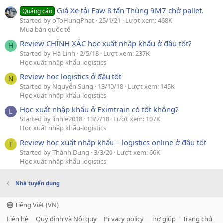
Giá Xe tải Faw 8 tấn Thùng 9M7 chở pallet.
Quảng cáo
Started by oToHungPhat
25/1/21
Lượt xem: 468K
Mua bán quốc tế
Review CHÍNH XÁC học xuất nhập khẩu ở đâu tốt?
H
Started by Hà Linh
2/5/18
Lượt xem: 237K
Học xuất nhập khẩu-logistics
Review học logistics ở đâu tốt
N
Started by Nguyễn Sung
13/10/18
Lượt xem: 145K
Học xuất nhập khẩu-logistics
Học xuất nhập khẩu ở Eximtrain có tốt không?
L
Started by linhle2018
13/7/18
Lượt xem: 107K
Học xuất nhập khẩu-logistics
Review học xuất nhập khẩu – logistics online ở đâu tốt
T
Started by Thành Dung
3/3/20
Lượt xem: 66K
Học xuất nhập khẩu-logistics
Nhà tuyển dụng
Tiếng Việt (VN)
Liên hệ
Quy định và Nội quy
Privacy policy
Trợ giúp
Trang chủ