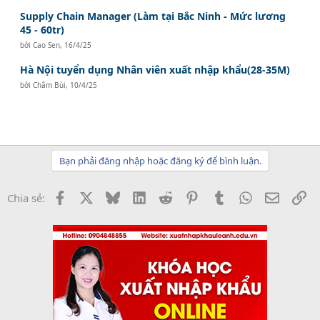
Supply Chain Manager (Làm tại Bắc Ninh - Mức lương
45 - 60tr)
bởi
Cao Sen
,
16/4/25
Hà Nội tuyển dụng Nhân viên xuất nhập khẩu(28-35M)
bởi
Châm Bùi
,
10/4/25
Bạn phải đăng nhập hoặc đăng ký để bình luận.
Facebook
X
Bluesky
LinkedIn
Reddit
Pinterest
Tumblr
WhatsApp
Email
Li
Chia sẻ: