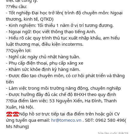
??Yêu cầu:
học kế toán thực hành ở đâu
- Tốt nghiệp Đại học trở lên( trình độ chuyên môn: Ngoại
thương, kinh tế, QTKD)
- Kinh nghiệm: Tối thiểu 1 năm ở vị trí tương đương.
- Ngoại ngữ: Đọc viết thông thạo tiếng Anh.
- Hiểu rõ các quy trình thủ tục xuất nhập khẩu, am hiểu
luật thương mại, điều kiện incoterms.
??Quyền lợi:
- Nghỉ các ngày chủ nhật hàng tuần.
học kế toán trên mạng
- Phụ cấp điện thoại, phụ cấp xăng xe
- Khám sức khỏe định kỳ hàng năm.
- Được đào tạo chuyên môn, có cơ hội phát triển và thăng
tiến
- Làm việc trong môi trường năng động, chuyên nghiệp
- Được hưởng đầy đủ các chế độ BHXH theo quy định
??Địa điểm làm việc: 53 Nguyễn Xiển, Hạ Đình, Thanh
Xuân, Hà Nội.
Nộp hồ sơ trực tiếp tại địa điểm trên hoặc gửi CV
ứng tuyển qua email:
hr@tomeco.vn
. SĐT: 0962 580 496(
Ms Nhung)
Sửa lần cuối:
8/4/19