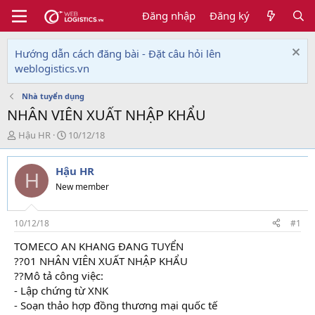
Đăng nhập
Đăng ký
Hướng dẫn cách đăng bài - Đặt câu hỏi lên
weblogistics.vn
Nhà tuyển dụng
NHÂN VIÊN XUẤT NHẬP KHẨU
T
N
Hậu HR
10/12/18
h
g
r
à
Hậu HR
e
y
H
a
g
New member
d
ử
s
i
t
10/12/18
#1
a
TOMECO AN KHANG ĐANG TUYỂN
r
??01 NHÂN VIÊN XUẤT NHẬP KHẨU
t
e
??Mô tả công việc:
r
- Lập chứng từ XNK
- Soạn thảo hợp đồng thương mại quốc tế