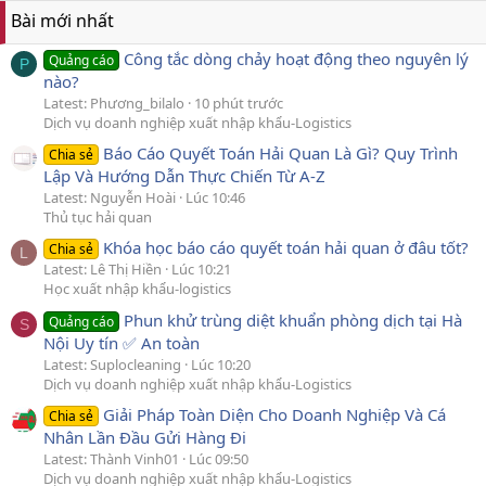
Bài mới nhất
Công tắc dòng chảy hoạt động theo nguyên lý
Quảng cáo
P
nào?
Latest: Phương_bilalo
10 phút trước
Dịch vụ doanh nghiệp xuất nhập khẩu-Logistics
Báo Cáo Quyết Toán Hải Quan Là Gì? Quy Trình
Chia sẻ
Lập Và Hướng Dẫn Thực Chiến Từ A-Z
Latest: Nguyễn Hoài
Lúc 10:46
Thủ tục hải quan
Khóa học báo cáo quyết toán hải quan ở đâu tốt?
Chia sẻ
L
Latest: Lê Thị Hiền
Lúc 10:21
Học xuất nhập khẩu-logistics
Phun khử trùng diệt khuẩn phòng dịch tại Hà
Quảng cáo
S
Nội Uy tín ✅ An toàn
Latest: Suplocleaning
Lúc 10:20
Dịch vụ doanh nghiệp xuất nhập khẩu-Logistics
Giải Pháp Toàn Diện Cho Doanh Nghiệp Và Cá
Chia sẻ
Nhân Lần Đầu Gửi Hàng Đi
Latest: Thành Vinh01
Lúc 09:50
Dịch vụ doanh nghiệp xuất nhập khẩu-Logistics