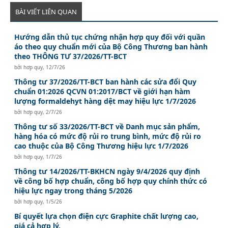
BÀI VIẾT LIÊN QUAN
Hướng dẫn thủ tục chứng nhận hợp quy đối với quần
áo theo quy chuẩn mới của Bộ Công Thương ban hành
theo THÔNG TƯ 37/2026/TT-BCT
bởi
hơp quy
,
12/7/26
Thông tư 37/2026/TT-BCT ban hành các sửa đổi Quy
chuẩn 01:2026 QCVN 01:2017/BCT về giới hạn hàm
lượng formaldehyt hàng dệt may hiệu lực 1/7/2026
bởi
hơp quy
,
2/7/26
Thông tư số 33/2026/TT-BCT về Danh mục sản phẩm,
hàng hóa có mức độ rủi ro trung bình, mức độ rủi ro
cao thuộc của Bộ Công Thương hiệu lực 1/7/2026
bởi
hơp quy
,
1/7/26
Thông tư 14/2026/TT-BKHCN ngày 9/4/2026 quy định
về công bố hợp chuẩn, công bố hợp quy chính thức có
hiệu lực ngay trong tháng 5/2026
bởi
hơp quy
,
1/5/26
Bí quyết lựa chọn điện cực Graphite chất lượng cao,
giá cả hợp lý.