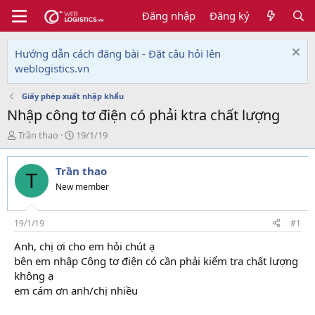
Đăng nhập
Đăng ký
Hướng dẫn cách đăng bài - Đặt câu hỏi lên
weblogistics.vn
Giấy phép xuất nhập khẩu
Nhập công tơ điện có phải ktra chất lượng
T
N
Trần thao
19/1/19
h
g
r
à
Trần thao
e
y
T
a
g
New member
d
ử
s
i
t
19/1/19
#1
a
Anh, chị ơi cho em hỏi chút ạ
r
bên em nhập Công tơ điện có cần phải kiểm tra chất lượng
t
e
không ạ
r
em cám ơn anh/chị nhiều