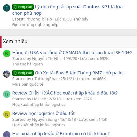
Lý do công tắc áp suất Danfoss KP1 là lựa
Quảng cáo
P
chọn phù hợp
Latest: Phương_bilalo
Lúc 15:58, Thứ bảy
Định hướng nghề nghiệp
Xem nhiều
Hàng đi USA via cảng ở CANADA thì có cần khai ISF 10+2
N
Started by Nguyễn Thị Nhi
19/6/20
Lượt xem: 692K
Thủ tục hải quan
Giá Xe tải Faw 8 tấn Thùng 9M7 chở pallet.
Quảng cáo
Started by oToHungPhat
25/1/21
Lượt xem: 468K
Mua bán quốc tế
Review CHÍNH XÁC học xuất nhập khẩu ở đâu tốt?
H
Started by Hà Linh
2/5/18
Lượt xem: 237K
Học xuất nhập khẩu-logistics
Review học logistics ở đâu tốt
N
Started by Nguyễn Sung
13/10/18
Lượt xem: 145K
Học xuất nhập khẩu-logistics
Học xuất nhập khẩu ở Eximtrain có tốt không?
L