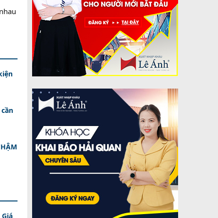
 nhau
kiện
 cần
 CHẬM
 Giá