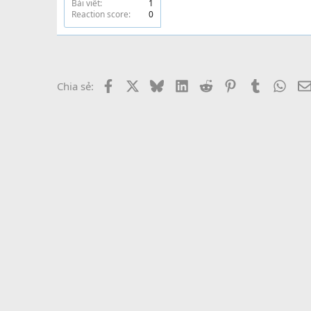
Bài viết
1
Reaction score
0
Facebook
X
Bluesky
LinkedIn
Reddit
Pinterest
Tumblr
What
Chia sẻ: