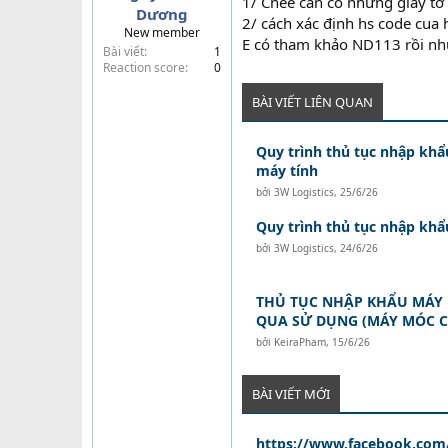
1/ Cnee cần có những giấy tờ
Dương
t
2/ cách xác định hs code cua
New member
e
E có tham khảo ND113 rồi nh
Bài viết
1
r
Reaction score
0
BÀI VIẾT LIÊN QUAN
Quy trình thủ tục nhập khẩu
máy tính
bởi
3W Logistics
,
25/6/26
Quy trình thủ tục nhập kh
bởi
3W Logistics
,
24/6/26
THỦ TỤC NHẬP KHẨU MÁY M
QUA SỬ DỤNG (MÁY MÓC C
bởi
KeiraPham
,
15/6/26
BÀI VIẾT MỚI
https://www.facebook.com/