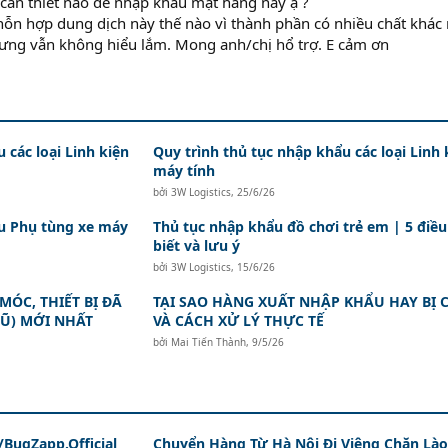
 cần thiết nào để nhập khẩu mặt hàng này ạ ?
 hỗn hợp dung dịch này thế nào vì thành phần có nhiều chất khác
ưng vẫn không hiểu lắm. Mong anh/chị hổ trợ. E cảm ơn
 các loại Linh kiện
Quy trình thủ tục nhập khẩu các loại Linh 
máy tính
bởi
3W Logistics
,
25/6/26
ẩu Phụ tùng xe máy
Thủ tục nhập khẩu đồ chơi trẻ em | 5 điều
biết và lưu ý
bởi
3W Logistics
,
15/6/26
ÓC, THIẾT BỊ ĐÃ
TẠI SAO HÀNG XUẤT NHẬP KHẨU HAY BỊ
Ũ) MỚI NHẤT
VÀ CÁCH XỬ LÝ THỰC TẾ
bởi
Mai Tiến Thành
,
9/5/26
BugZapp.Official
Chuyển Hàng Từ Hà Nội Đi Viêng Chăn Lào