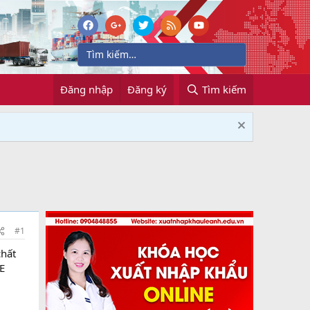
Đăng nhập
Đăng ký
Tìm kiếm
#1
chất
E