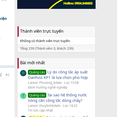
kiện
Thành viên trực tuyến
ị
Không có thành viên trực tuyến.
Tổng: 239 (Thành viên: 0, khách: 239)
Bài mới nhất
Lý do công tắc áp suất
Quảng cáo
P
#2
Danfoss KP1 là lựa chọn phù hợp
Latest: Phương_bilalo
Lúc 15:58
Định hướng nghề nghiệp
Tại sao hệ thống nước
Quảng cáo
T
nóng cần công tắc dòng chảy?
Latest: thuylinhbilalo
Lúc 14:22
Tin tức cập nhật