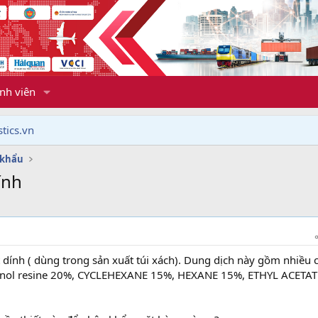
nh viên
tics.vn
 khẩu
ính
 dính ( dùng trong sản xuất túi xách). Dung dịch này gồm nhiều 
henol resine 20%, CYCLEHEXANE 15%, HEXANE 15%, ETHYL ACETAT