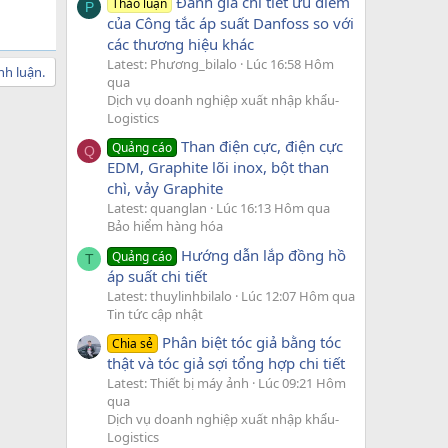
Đánh giá chi tiết ưu điểm
Thảo luận
P
của Công tắc áp suất Danfoss so với
các thương hiệu khác
Latest: Phương_bilalo
Lúc 16:58 Hôm
nh luận.
qua
Dịch vụ doanh nghiệp xuất nhập khẩu-
Logistics
Than điện cực, điện cực
Quảng cáo
Q
EDM, Graphite lõi inox, bột than
chì, vảy Graphite
Latest: quanglan
Lúc 16:13 Hôm qua
Bảo hiểm hàng hóa
Hướng dẫn lắp đồng hồ
Quảng cáo
T
áp suất chi tiết
Latest: thuylinhbilalo
Lúc 12:07 Hôm qua
Tin tức cập nhật
Phân biệt tóc giả bằng tóc
Chia sẻ
thật và tóc giả sợi tổng hợp chi tiết
Latest: Thiết bị máy ảnh
Lúc 09:21 Hôm
qua
Dịch vụ doanh nghiệp xuất nhập khẩu-
Logistics