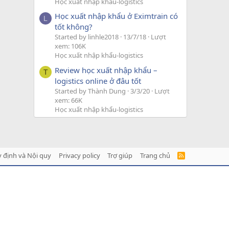
Học xuất nhập khẩu-logistics
Học xuất nhập khẩu ở Eximtrain có
L
tốt không?
Started by linhle2018
13/7/18
Lượt
xem: 106K
Học xuất nhập khẩu-logistics
Review học xuất nhập khẩu –
T
logistics online ở đâu tốt
Started by Thành Dung
3/3/20
Lượt
xem: 66K
Học xuất nhập khẩu-logistics
 định và Nội quy
Privacy policy
Trợ giúp
Trang chủ
R
S
S