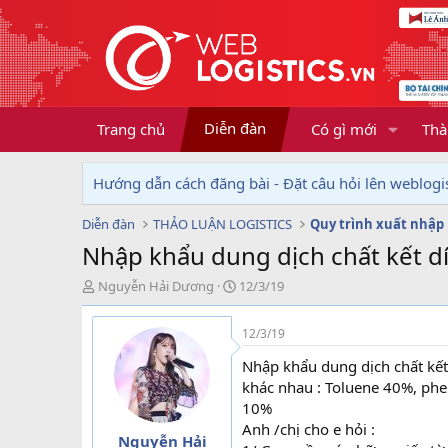
Diễn đàn
Trang chủ
Có gì mới
Thà
Hướng dẫn cách đăng bài - Đặt câu hỏi lên weblogis
Diễn đàn
THẢO LUẬN LOGISTICS
Quy trình xuất nhập
Nhập khẩu dung dịch chất kết d
T
N
Nguyễn Hải Dương
12/3/19
h
g
r
à
12/3/19
e
y
a
g
Nhập khẩu dung dịch chất kết
d
ử
khác nhau : Toluene 40%, p
s
i
10%
t
Anh /chị cho e hỏi :
a
Nguyễn Hải
r