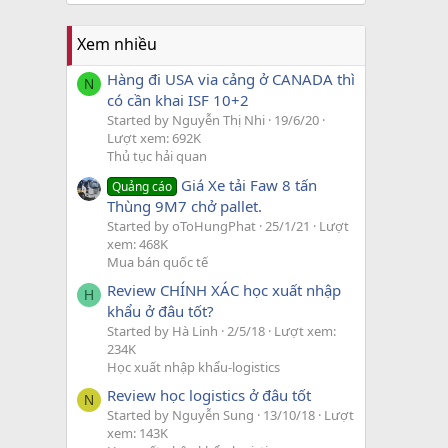
Xem nhiều
Hàng đi USA via cảng ở CANADA thì
N
có cần khai ISF 10+2
Started by Nguyễn Thị Nhi
19/6/20
Lượt xem: 692K
Thủ tục hải quan
Giá Xe tải Faw 8 tấn
Quảng cáo
Thùng 9M7 chở pallet.
Started by oToHungPhat
25/1/21
Lượt
xem: 468K
Mua bán quốc tế
Review CHÍNH XÁC học xuất nhập
H
khẩu ở đâu tốt?
Started by Hà Linh
2/5/18
Lượt xem:
234K
Học xuất nhập khẩu-logistics
Review học logistics ở đâu tốt
N
Started by Nguyễn Sung
13/10/18
Lượt
xem: 143K