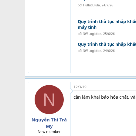
bởi
Hulludulula
,
24/7/26
Quy trình thủ tục nhập khẩu
máy tính
bởi
3W Logistics
,
25/6/26
Quy trình thủ tục nhập kh
bởi
3W Logistics
,
24/6/26
12/3/19
N
cần làm khai báo hóa chất, và
Nguyễn Thị Trà
My
New member