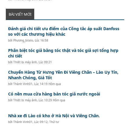
BÀI VIẾT MỚI
Đánh giá chi tiết ưu điểm của Công tắc áp suất Danfoss
so với các thương hiệu khác
bởi
Phương_bilalo
,
Lúc 16:58
Phân biệt tóc giả bằng tóc thật và tóc giả sợi tổng hợp
chi tiết
bởi
Thiết bị máy ảnh
,
Lúc 09:21
Chuyển Hàng Từ Hưng Yên Đi Viêng Chăn – Lào Uy Tín,
Nhanh Chóng, Giá Tốt
bởi
Thành Vinh01
,
Lúc 14:19 Hôm qua
Có nên mua cửa hàng bán tóc giả nước ngoài
bởi
Thiết bị máy ảnh
,
Lúc 10:29 Hôm qua
Nhà xe đi Lào có kho ở Hà Nội và Viêng Chăn.
bởi
Thành Vinh01
,
Lúc 09:12, Thứ tư