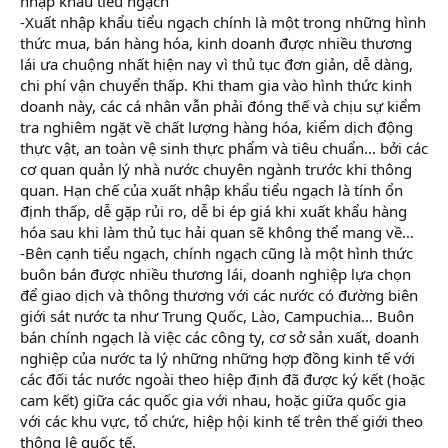
nhập khẩu tiểu ngạch
-Xuất nhập khẩu tiểu ngạch chính là một trong những hình
thức mua, bán hàng hóa, kinh doanh được nhiều thương
lái ưa chuộng nhất hiện nay vì thủ tục đơn giản, dễ dàng,
chi phí vận chuyển thấp. Khi tham gia vào hình thức kinh
doanh này, các cá nhân vẫn phải đóng thế và chịu sự kiểm
tra nghiêm ngặt về chất lượng hàng hóa, kiểm dịch động
thực vật, an toàn vệ sinh thực phẩm và tiêu chuẩn… bởi các
cơ quan quản lý nhà nước chuyên ngành trước khi thông
quan. Hạn chế của xuất nhập khẩu tiểu ngạch là tính ổn
định thấp, dễ gặp rủi ro, dễ bi ép giá khi xuất khẩu hàng
hóa sau khi làm thủ tục hải quan sẽ không thể mang về…
-Bên cạnh tiểu ngạch, chính ngạch cũng là một hình thức
buôn bán được nhiều thương lái, doanh nghiệp lựa chọn
để giao dịch và thông thương với các nước có đường biên
giới sát nước ta như Trung Quốc, Lào, Campuchia… Buôn
bán chính ngạch là việc các công ty, cơ sở sản xuất, doanh
nghiệp của nước ta lý những những hợp đồng kinh tế với
các đối tác nước ngoài theo hiệp định đã được ký kết (hoặc
cam kết) giữa các quốc gia với nhau, hoặc giữa quốc gia
với các khu vực, tổ chức, hiệp hội kinh tế trên thế giới theo
thông lệ quốc tế.