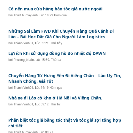
Có nên mua cửa hàng bán tóc giả nước ngoài
bởi
Thiết bị máy ảnh
,
Lúc 10:29 Hôm qua
Những Sai Lầm FWD Khi Chuyển Hàng Quá Cảnh Đi
Lào – Bài Học Đắt Giá Cho Người Làm Logistics
bởi
Thành Vinh01
,
Lúc 09:21, Thứ bảy
Lợi ích khi sử dụng đồng hồ đo nhiệt độ DAWN
bởi
Phương_bilalo
,
Lúc 15:59, Thứ ba
Chuyển Hàng Từ Hưng Yên Đi Viêng Chăn – Lào Uy Tín,
Nhanh Chóng, Giá Tốt
bởi
Thành Vinh01
,
Lúc 14:19 Hôm qua
Nhà xe đi Lào có kho ở Hà Nội và Viêng Chăn.
bởi
Thành Vinh01
,
Lúc 09:12, Thứ tư
Phân biệt tóc giả bằng tóc thật và tóc giả sợi tổng hợp
chi tiết
bởi
Thiết bị máy ảnh
,
Lúc 09:21