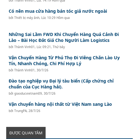
bởi
Thành Vinh01
,
Lúc 14:19 Hôm qua
Có nên mua cửa hàng bán tóc giả nước ngoài
bởi
Thiết bị máy ảnh
,
Lúc 10:29 Hôm qua
Những Sai Lầm FWD Khi Chuyển Hàng Quá Cảnh Đi
Lào – Bài Học Đắt Giá Cho Người Làm Logistics
bởi
Thành Vinh01
,
Lúc 09:21, Thứ bảy
Vận Chuyển Hàng Từ Phú Thọ Đi Viêng Chăn Lào Uy
Tín, Nhanh Chóng, Chi Phí Hợp Lý
bởi
Thành Vinh01
,
30/7/26
Đào tạo nghiệp vụ Đại lý tàu biển (Cấp chứng chỉ
chuẩn của Cục Hàng hải).
bởi
giaoducvietnam09
,
30/7/26
Vận chuyển hàng nội thất từ Việt Nam sang Lào
bởi
TrungPA
,
28/7/26
ĐƯỢC QUAN TÂM