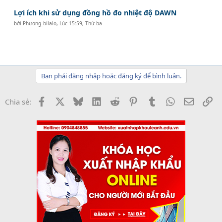
Lợi ích khi sử dụng đồng hồ đo nhiệt độ DAWN
bởi
Phương_bilalo
,
Lúc 15:59, Thứ ba
Bạn phải đăng nhập hoặc đăng ký để bình luận.
Facebook
X
Bluesky
LinkedIn
Reddit
Pinterest
Tumblr
WhatsApp
Email
Li
Chia sẻ: