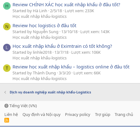
Review CHÍNH XÁC học xuất nhập khẩu ở đâu tốt?
H
Started by Hà Linh
2/5/18
Lượt xem: 233K
Học xuất nhập khẩu-logistics
Review học logistics ở đâu tốt
N
Started by Nguyễn Sung
13/10/18
Lượt xem: 143K
Học xuất nhập khẩu-logistics
Học xuất nhập khẩu ở Eximtrain có tốt không?
L
Started by linhle2018
13/7/18
Lượt xem: 106K
Học xuất nhập khẩu-logistics
Review học xuất nhập khẩu – logistics online ở đâu tốt
T
Started by Thành Dung
3/3/20
Lượt xem: 66K
Học xuất nhập khẩu-logistics
Dịch vụ doanh nghiệp xuất nhập khẩu-Logistics
Tiếng Việt (VN)
Liên hệ
Quy định và Nội quy
Privacy policy
Trợ giúp
Trang chủ
R
S
S