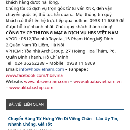
khách hàng được hài lòng.
Chúng tôi có dịch vụ trọn gói: từ tư vấn XNK, đến vận
chuyển quốc tế, thủ tục hải quan… Mọi thông tin quý
khách có thể liên hệ trực tiếp qua hotline: 0938 11 6869 để
được hỗ trợ nhanh nhất. Chúc quý khách thành công!
CÔNG TY CP THƯƠNG MẠI & DỊCH VỤ HBS VIỆT NAM
VPGD : P512,Tòa nhà Toyota ,15 Phạm Hùng,Mỹ Đình
2,Quận Nam Từ Liêm, Hà Nội
VPHCM : Tòa nhà ArchGroup, 27 Hoàng Hoa Thám, P6,
Quận Bình Thạnh, Hồ Chí Minh
Tel : 024 36262288 – Mobile : 0938 11 6869
Email:
info@hbsvietnam.com
– Fanpape :
www.facebook.com/hbsvina
Website:
www.hbsvietnam.com
–
www.alibabavietnam.vn
–
www.alibabaship.com
BÀI VIẾT LIÊN QUAN
Chuyển Hàng Từ Hưng Yên Đi Viêng Chăn – Lào Uy Tín,
Nhanh Chóng, Giá Tốt