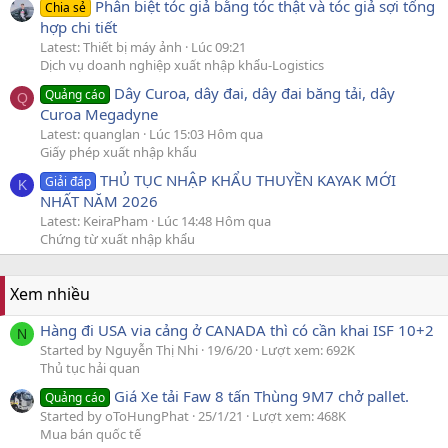
Phân biệt tóc giả bằng tóc thật và tóc giả sợi tổng
Chia sẻ
hợp chi tiết
Latest: Thiết bị máy ảnh
Lúc 09:21
Dịch vụ doanh nghiệp xuất nhập khẩu-Logistics
Dây Curoa, dây đai, dây đai băng tải, dây
Quảng cáo
Q
Curoa Megadyne
Latest: quanglan
Lúc 15:03 Hôm qua
Giấy phép xuất nhập khẩu
THỦ TỤC NHẬP KHẨU THUYỀN KAYAK MỚI
Giải đáp
K
NHẤT NĂM 2026
Latest: KeiraPham
Lúc 14:48 Hôm qua
Chứng từ xuất nhập khẩu
Xem nhiều
Hàng đi USA via cảng ở CANADA thì có cần khai ISF 10+2
N
Started by Nguyễn Thị Nhi
19/6/20
Lượt xem: 692K
Thủ tục hải quan
Giá Xe tải Faw 8 tấn Thùng 9M7 chở pallet.
Quảng cáo
Started by oToHungPhat
25/1/21
Lượt xem: 468K
Mua bán quốc tế