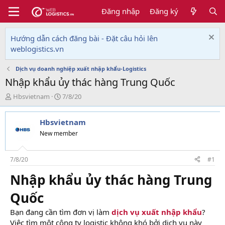
Đăng nhập
Đăng ký
Hướng dẫn cách đăng bài - Đặt câu hỏi lên
weblogistics.vn
Dịch vụ doanh nghiệp xuất nhập khẩu-Logistics
Nhập khẩu ủy thác hàng Trung Quốc
T
N
Hbsvietnam
7/8/20
h
g
r
à
Hbsvietnam
e
y
a
g
New member
d
ử
s
i
t
7/8/20
#1
a
Nhập khẩu ủy thác hàng Trung
r
t
Quốc
e
r
Bạn đang cần tìm đơn vị làm
dịch vụ xuất nhập
khẩu
?
Việc tìm một công ty logistic không khó bởi dịch vụ này